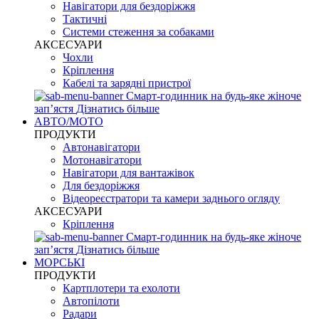
Навігатори для бездоріжжя
Тактичні
Системи стеження за собаками
АКСЕСУАРИ
Чохли
Кріплення
Кабелі та зарядні пристрої
Смарт-годинник на будь-яке жіноче
запʼястя
Дізнатись більше
АВТО/МОТО
ПРОДУКТИ
Автонавігатори
Мотонавігатори
Навігатори для вантажівок
Для бездоріжжя
Відеореєстратори та камери заднього огляду
АКСЕСУАРИ
Кріплення
Смарт-годинник на будь-яке жіноче
запʼястя
Дізнатись більше
МОРСЬКІ
ПРОДУКТИ
Картплотери та ехолоти
Автопілоти
Радари