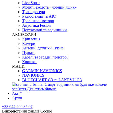
Live Sonar
Модулі ехолота «чорний ящик»
Трансдюсери
Радіостанції та АІС
Тролінгові мотори
Акустика Fusion
Портативні та годинники
АКСЕСУАРИ
Кріплення
Камери
Антени, датчики...Різне
Пульти
Кабелі та зарядні пристрої
Кришки
МАПИ
GARMIN NAVIONICS
NAVIONICS
BLUECHART G3 та LAKEVÜ G3
Смарт-годинник на будь-яке жіноче
запʼястя
Дізнатись більше
Акції
Архів
+38 044 299 85 07
Використання файлів Cookie