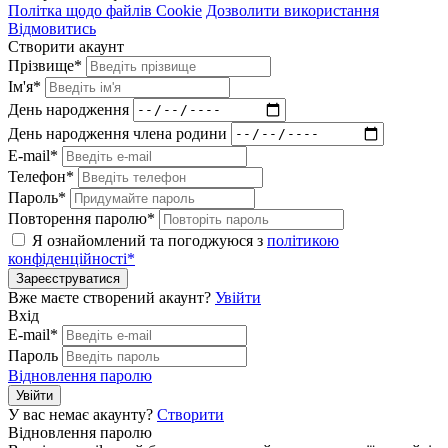
Політка щодо файлів Cookie
Дозволити використання
Відмовитись
Створити акаунт
Прізвище*
Ім'я*
День народження
День народження члена родини
E-mail*
Телефон*
Пароль*
Повторення паролю*
Я ознайомлений та погоджуюся з
політикою
конфіденційності*
Зареєструватися
Вже маєте створений акаунт?
Увійти
Вхід
E-mail*
Пароль
Відновлення паролю
Увійти
У вас немає акаунту?
Створити
Відновлення паролю