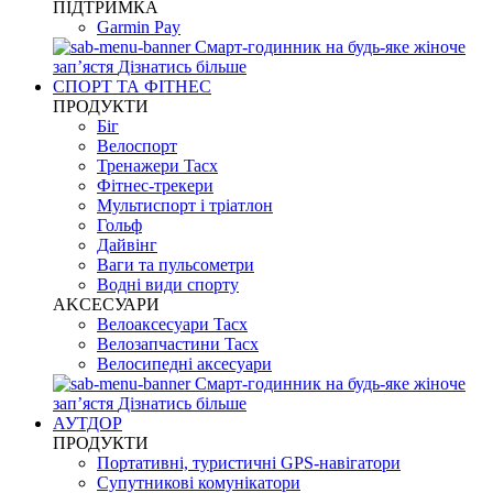
ПІДТРИМКА
Garmin Pay
Смарт-годинник на будь-яке жіноче
запʼястя
Дізнатись більше
СПОРТ ТА ФІТНЕС
ПРОДУКТИ
Біг
Велоспорт
Тренажери Tacx
Фітнес-трекери
Мультиспорт і тріатлон
Гольф
Дайвінг
Ваги та пульсометри
Водні види спорту
AKCЕСУАРИ
Велоаксесуари Tacx
Велозапчастини Tacx
Велосипедні аксесуари
Смарт-годинник на будь-яке жіноче
запʼястя
Дізнатись більше
АУТДОР
ПРОДУКТИ
Портативні, туристичні GPS-навігатори
Супутникові комунікатори