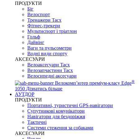
ПРОДУКТИ
Біг
Велоспорт
Тренажери Tacx
Фітнес-трекери
Мультиспорт і тріатлон
Гольф
Дайвінг
Ваги та пульсометри
Водні види спорту
AKCЕСУАРИ
Велоаксесуари Tacx
Велозапчастини Tacx
Велосипедні аксесуари
®
Велокомп’ютер преміум-класу Edge
1050
Дізнатись більше
АУТДОР
ПРОДУКТИ
Портативні, туристичні GPS-навігатори
Супутникові комунікатори
Навігатори для бездоріжжя
Тактичні
Системи стеження за собаками
АКСЕСУАРИ
Чохли