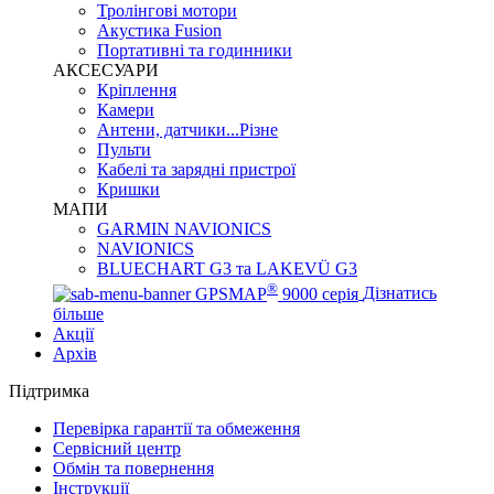
Тролінгові мотори
Акустика Fusion
Портативні та годинники
АКСЕСУАРИ
Кріплення
Камери
Антени, датчики...Різне
Пульти
Кабелі та зарядні пристрої
Кришки
МАПИ
GARMIN NAVIONICS
NAVIONICS
BLUECHART G3 та LAKEVÜ G3
®
GPSMAP
9000 серія
Дізнатись
більше
Акції
Архів
Підтримка
Перевірка гарантії та обмеження
Сервісний центр
Обмін та повернення
Інструкції