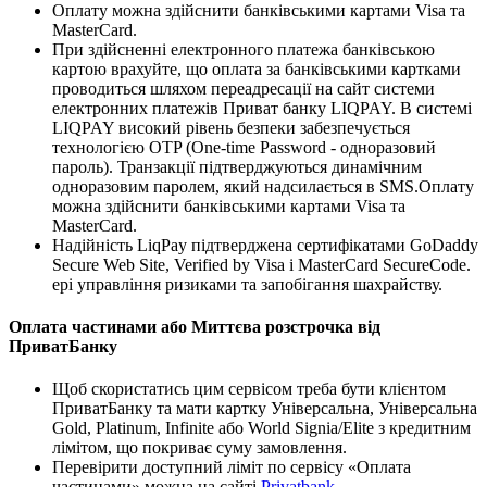
Оплату можна здійснити банківськими картами Visa та
MasterCard.
При здійсненні електронного платежа банківською
картою врахуйте, що оплата за банківськими картками
проводиться шляхом переадресації на сайт системи
електронних платежів Приват банку LIQPAY. В системі
LIQPAY високий рівень безпеки забезпечується
технологією OTP (One-time Password - одноразовий
пароль). Транзакції підтверджуються динамічним
одноразовим паролем, який надсилається в SMS.Оплату
можна здійснити банківськими картами Visa та
MasterCard.
Надійність LiqPay підтверджена сертифікатами GoDaddy
Secure Web Site, Verified by Visa і MasterCard SecureCode.
ері управління ризиками та запобігання шахрайству.
Оплата частинами або Миттєва розстрочка від
ПриватБанку
Щоб скористатись цим сервісом треба бути клієнтом
ПриватБанку та мати картку Універсальна, Універсальна
Gold, Platinum, Infinite або World Signia/Elite з кредитним
лімітом, що покриває суму замовлення.
Перевірити доступний ліміт по сервісу «Оплата
частинами» можна на сайті
Privatbank
.