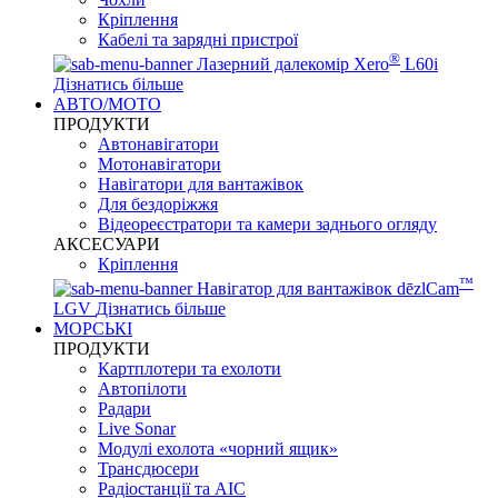
Кріплення
Кабелі та зарядні пристрої
®
Лазерний далекомір Xero
L60i
Дізнатись більше
АВТО/МОТО
ПРОДУКТИ
Автонавігатори
Мотонавігатори
Навігатори для вантажівок
Для бездоріжжя
Відеореєстратори та камери заднього огляду
АКСЕСУАРИ
Кріплення
™
Навігатор для вантажівок dēzlCam
LGV
Дізнатись більше
МОРСЬКІ
ПРОДУКТИ
Картплотери та ехолоти
Автопілоти
Радари
Live Sonar
Модулі ехолота «чорний ящик»
Трансдюсери
Радіостанції та АІС