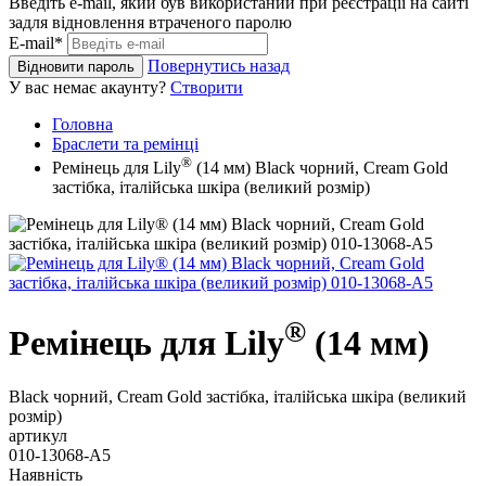
Введіть e-mail, який був використаний при реєстрації на сайті
задля відновлення втраченого паролю
E-mail*
Повернутись назад
Відновити пароль
У вас немає акаунту?
Створити
Головна
Браслети та ремінці
®
Ремінець для Lily
(14 мм) Black чорний, Cream Gold
застібка, італійська шкіра (великий розмір)
®
Ремінець для Lily
(14 мм)
Black чорний, Cream Gold застібка, італійська шкіра (великий
розмір)
артикул
010-13068-A5
Наявність