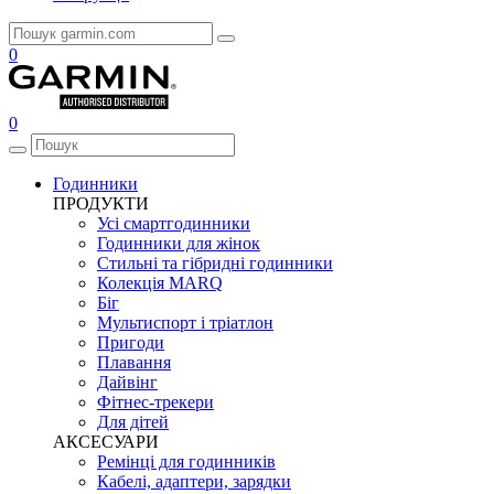
0
0
Годинники
ПРОДУКТИ
Усі смартгодинники
Годинники для жінок
Стильні та гібридні годинники
Колекція MARQ
Біг
Мультиспорт і тріатлон
Пригоди
Плавання
Дайвінг
Фітнес-трекери
Для дітей
АКСЕСУАРИ
Ремінці для годинників
Кабелі, адаптери, зарядки