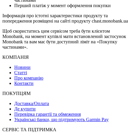
частинами
Перший платіж у момент оформлення покупки
Інформація про істотні характеристики продукту та
попередження розміщені на сайті продукту chast.monobank.ua
Щоб скористатись цим сервісом треба бути клієнтом
Monobank, на момент купівлі мати встановлений застосунок
Monobank та вам має бути доступний ліміт на «Покупку
частинами».
КОМПАНІЯ
Новини
Статті
Про компанію
Контакти
ПОКУПЦЯМ
Доставка/Оплата
Де купити
Перевірка гарантії та обмеження
Українські банки, що підтримують Garmin Pay
СЕРВІС ТА ПІДТРИМКА