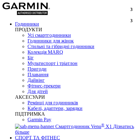
3
3
Годинники
ПРОДУКТИ
Усі смартгодинники
Годинники для жінок
Стильні та гібридні годинники
Колекція MARQ
Біг
Мультиспорт і тріатлон
Пригоди
Плавання
Дайвінг
Фітнес-трекери
Для дітей
АКСЕСУАРИ
Ремінці для годинників
Кабелі, адаптери, зарядки
ПІДТРИМКА
Garmin Pay
®
Смартгодинник Venu
X1
Дізнатись
більше
СПОРТ ТА ФІТНЕС