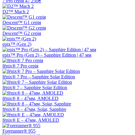
7 Pro серія
47 250₴
D2™ Mach 2
Descent™ G1 серія
Descent™ G2 серія
epix™ (Gen 2)
epix™ Pro (Gen 2) – Sapphire Edition | 47 мм
fēnix® 7 Pro серія
fēnix® 7 Pro – Sapphire Solar Edition
fēnix® 7 – Sapphire Solar Edition
fēnix® 8 – 47мм, AMOLED
fēnix® 8 – 47мм, Solar, Sapphire
fēnix® E – 47мм, AMOLED
Forerunner® 955