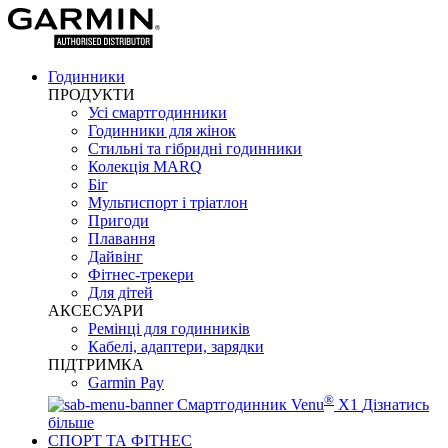
Годинники
ПРОДУКТИ
Усі смартгодинники
Годинники для жінок
Стильні та гібридні годинники
Колекція MARQ
Біг
Мультиспорт і тріатлон
Пригоди
Плавання
Дайвінг
Фітнес-трекери
Для дітей
АКСЕСУАРИ
Ремінці для годинників
Кабелі, адаптери, зарядки
ПІДТРИМКА
Garmin Pay
®
Смартгодинник Venu
X1
Дізнатись
більше
СПОРТ ТА ФІТНЕС