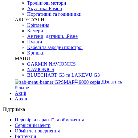
Тролінгові мотори
Акустика Fusion
Портативні та годинники
АКСЕСУАРИ
Кріплення
Камери
Антени, датчики...Різне
Пульти
Кабелі та зарядні пристрої
Кришки
МАПИ
GARMIN NAVIONICS
NAVIONICS
BLUECHART G3 та LAKEVÜ G3
®
GPSMAP
9000 серія
Дізнатись
більше
Акції
Архів
Підтримка
Перевірка гарантії та обмеження
Сервісний центр
Обмін та повернення
Інструкції