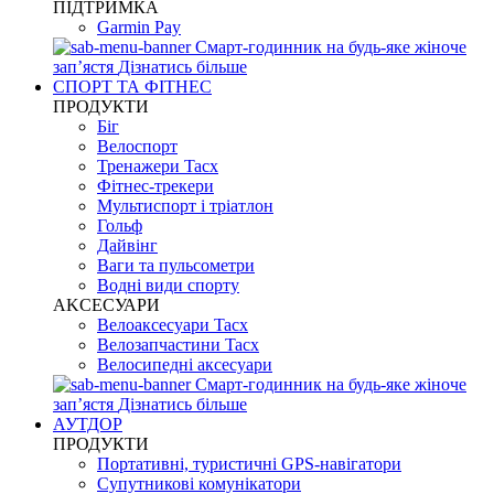
ПІДТРИМКА
Garmin Pay
Смарт-годинник на будь-яке жіноче
запʼястя
Дізнатись більше
СПОРТ ТА ФІТНЕС
ПРОДУКТИ
Біг
Велоспорт
Тренажери Tacx
Фітнес-трекери
Мультиспорт і тріатлон
Гольф
Дайвінг
Ваги та пульсометри
Водні види спорту
AKCЕСУАРИ
Велоаксесуари Tacx
Велозапчастини Tacx
Велосипедні аксесуари
Смарт-годинник на будь-яке жіноче
запʼястя
Дізнатись більше
АУТДОР
ПРОДУКТИ
Портативні, туристичні GPS-навігатори
Супутникові комунікатори