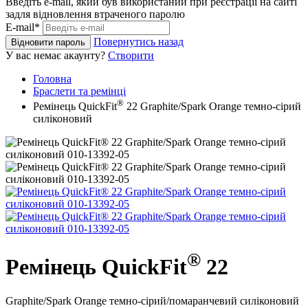
Введіть e-mail, який був використаний при реєстрації на сайті
задля відновлення втраченого паролю
E-mail*
Повернутись назад
Відновити пароль
У вас немає акаунту?
Створити
Головна
Браслети та ремінці
®
Ремінець QuickFit
22 Graphite/Spark Orange темно-сірий
силіконовий
®
Ремінець QuickFit
22
Graphite/Spark Orange темно-сірий/помаранчевий силіконовий