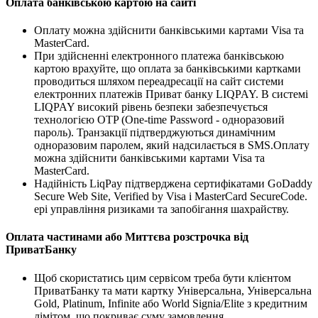
Оплата банківською картою на сайті
Оплату можна здійснити банківськими картами Visa та
MasterCard.
При здійсненні електронного платежа банківською
картою врахуйте, що оплата за банківськими картками
проводиться шляхом переадресації на сайт системи
електронних платежів Приват банку LIQPAY. В системі
LIQPAY високий рівень безпеки забезпечується
технологією OTP (One-time Password - одноразовий
пароль). Транзакції підтверджуються динамічним
одноразовим паролем, який надсилається в SMS.Оплату
можна здійснити банківськими картами Visa та
MasterCard.
Надійність LiqPay підтверджена сертифікатами GoDaddy
Secure Web Site, Verified by Visa і MasterCard SecureCode.
ері управління ризиками та запобігання шахрайству.
Оплата частинами або Миттєва розстрочка від
ПриватБанку
Щоб скористатись цим сервісом треба бути клієнтом
ПриватБанку та мати картку Універсальна, Універсальна
Gold, Platinum, Infinite або World Signia/Elite з кредитним
лімітом, що покриває суму замовлення.