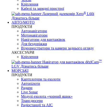
Кріплення
Кабелі та зарядні пристрої
®
Лазерний далекомір Xero
L60i
Дізнатись більше
АВТО/МОТО
ПРОДУКТИ
Автонавігатори
Мотонавігатори
Навігатори для вантажівок
Для бездоріжжя
Відеореєстратори та камери заднього огляду
АКСЕСУАРИ
Кріплення
™
Навігатор для вантажівок dēzlCam
LGV
Дізнатись більше
МОРСЬКІ
ПРОДУКТИ
Картплотери та ехолоти
Автопілоти
Радари
Live Sonar
Модулі ехолота «чорний ящик»
Трансдюсери
Радіостанції та АІС