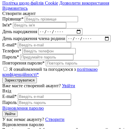
Політка щодо файлів Cookie
Дозволити використання
Відмовитись
Створити акаунт
Прізвище*
Ім'я*
День народження
День народження члена родини
E-mail*
Телефон*
Пароль*
Повторення паролю*
Я ознайомлений та погоджуюся з
політикою
конфіденційності*
Зареєструватися
Вже маєте створений акаунт?
Увійти
Вхід
E-mail*
Пароль
Відновлення паролю
Увійти
У вас немає акаунту?
Створити
Відновлення паролю