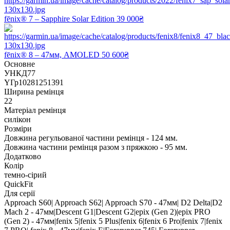
fēnix® 7 – Sapphire Solar Edition
39 000₴
fēnix® 8 – 47мм, AMOLED
50 600₴
Основне
УНКД77
YГр10281251391
Ширина ремінця
22
Матеріал ремінця
силікон
Розміри
Довжина регульованої частини ремінця - 124 мм.
Довжина частини ремінця разом з пряжкою - 95 мм.
Додатково
Колір
темно-сірий
QuickFit
Для серії
Approach S60| Approach S62| Approach S70 - 47мм| D2 Delta|D2
Mach 2 - 47мм|Descent G1|Descent G2|epix (Gen 2)|epix PRO
(Gen 2) - 47мм|fenix 5|fenix 5 Plus|fenix 6|fenix 6 Pro|fenix 7|fenix