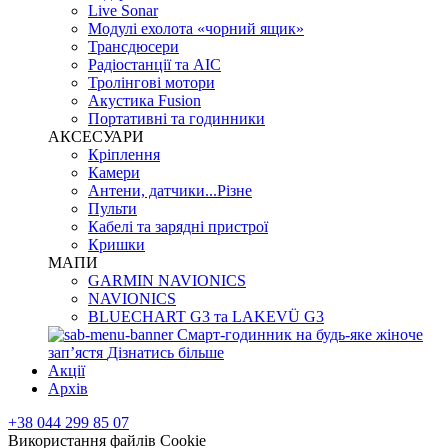
Live Sonar
Модулі ехолота «чорний ящик»
Трансдюсери
Радіостанції та АІС
Тролінгові мотори
Акустика Fusion
Портативні та годинники
АКСЕСУАРИ
Кріплення
Камери
Антени, датчики...Різне
Пульти
Кабелі та зарядні пристрої
Кришки
МАПИ
GARMIN NAVIONICS
NAVIONICS
BLUECHART G3 та LAKEVÜ G3
Смарт-годинник на будь-яке жіноче
запʼястя
Дізнатись більше
Акції
Архів
+38 044 299 85 07
Використання файлів Cookie