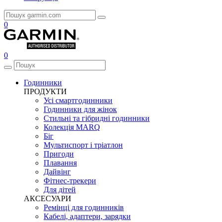
0
0
Годинники
ПРОДУКТИ
Усі смартгодинники
Годинники для жінок
Стильні та гібридні годинники
Колекція MARQ
Біг
Мультиспорт і тріатлон
Пригоди
Плавання
Дайвінг
Фітнес-трекери
Для дітей
АКСЕСУАРИ
Ремінці для годинників
Кабелі, адаптери, зарядки