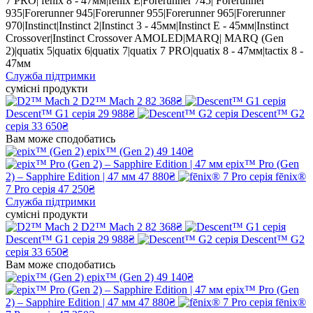
7 PRO| fenix 8 - 47мм|fenix E|Forerunner 745| Forerunner
935|Forerunner 945|Forerunner 955|Forerunner 965|Forerunner
970|Instinct|Instinct 2|Instinct 3 - 45мм|Instinct E - 45мм|Instinct
Crossover|Instinct Crossover AMOLED|MARQ| MARQ (Gen
2)|quatix 5|quatix 6|quatix 7|quatix 7 PRO|quatix 8 - 47мм|tactix 8 -
47мм
Служба підтримки
сумісні продукти
D2™ Mach 2
82 368₴
Descent™ G1 серія
29 988₴
Descent™ G2
серія
33 650₴
Вам може сподобатись
epix™ (Gen 2)
49 140₴
epix™ Pro (Gen
2) – Sapphire Edition | 47 мм
47 880₴
fēnix®
7 Pro серія
47 250₴
Служба підтримки
сумісні продукти
D2™ Mach 2
82 368₴
Descent™ G1 серія
29 988₴
Descent™ G2
серія
33 650₴
Вам може сподобатись
epix™ (Gen 2)
49 140₴
epix™ Pro (Gen
2) – Sapphire Edition | 47 мм
47 880₴
fēnix®