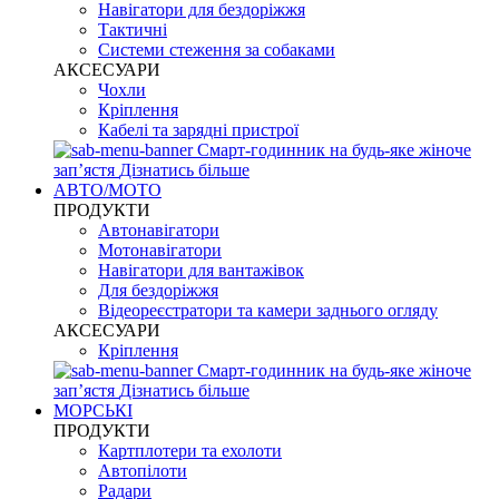
Навігатори для бездоріжжя
Тактичні
Системи стеження за собаками
АКСЕСУАРИ
Чохли
Кріплення
Кабелі та зарядні пристрої
Смарт-годинник на будь-яке жіноче
запʼястя
Дізнатись більше
АВТО/МОТО
ПРОДУКТИ
Автонавігатори
Мотонавігатори
Навігатори для вантажівок
Для бездоріжжя
Відеореєстратори та камери заднього огляду
АКСЕСУАРИ
Кріплення
Смарт-годинник на будь-яке жіноче
запʼястя
Дізнатись більше
МОРСЬКІ
ПРОДУКТИ
Картплотери та ехолоти
Автопілоти
Радари