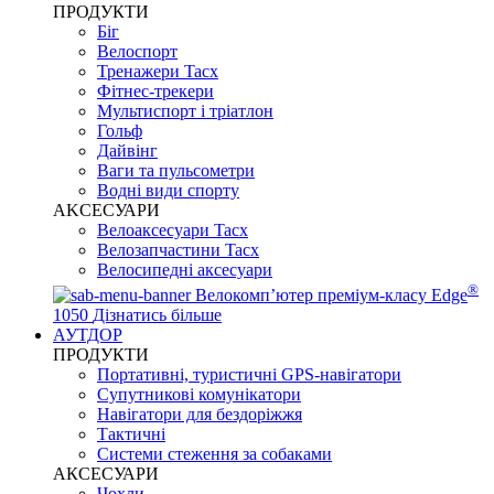
ПРОДУКТИ
Біг
Велоспорт
Тренажери Tacx
Фітнес-трекери
Мультиспорт і тріатлон
Гольф
Дайвінг
Ваги та пульсометри
Водні види спорту
AKCЕСУАРИ
Велоаксесуари Tacx
Велозапчастини Tacx
Велосипедні аксесуари
®
Велокомп’ютер преміум-класу Edge
1050
Дізнатись більше
АУТДОР
ПРОДУКТИ
Портативні, туристичні GPS-навігатори
Супутникові комунікатори
Навігатори для бездоріжжя
Тактичні
Системи стеження за собаками
АКСЕСУАРИ
Чохли