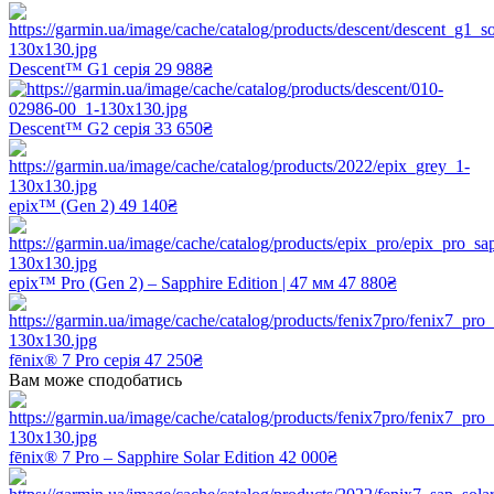
Descent™ G1 серія
29 988₴
Descent™ G2 серія
33 650₴
epix™ (Gen 2)
49 140₴
epix™ Pro (Gen 2) – Sapphire Edition | 47 мм
47 880₴
fēnix® 7 Pro серія
47 250₴
Вам може сподобатись
fēnix® 7 Pro – Sapphire Solar Edition
42 000₴