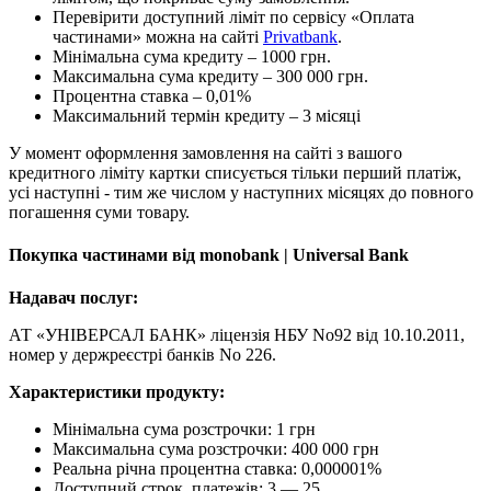
Перевірити доступний ліміт по сервісу «Оплата
частинами» можна на сайті
Privatbank
.
Мінімальна сума кредиту – 1000 грн.
Максимальна сума кредиту – 300 000 грн.
Процентна ставка – 0,01%
Максимальний термін кредиту – 3 місяці
У момент оформлення замовлення на сайті з вашого
кредитного ліміту картки списується тільки перший платіж,
усі наступні - тим же числом у наступних місяцях до повного
погашення суми товару.
Покупка частинами від monobank | Universal Bank
Надавач послуг:
АТ «УНІВЕРСАЛ БАНК» ліцензія НБУ No92 від 10.10.2011,
номер у держреєстрі банків No 226.
Характеристики продукту:
Мінімальна сума розстрочки: 1 грн
Максимальна сума розстрочки: 400 000 грн
Реальна річна процентна ставка: 0,000001%
Доступний строк, платежів: 3 — 25