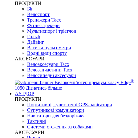
ПРОДУКТИ
Біг
Велоспорт
Тренажери Tacx
Фітнес-трекери
Мультиспорт і тріатлон
Гольф
Дайвінг
Ваги та пульсометри
Водні види спорту
AKCЕСУАРИ
Велоаксесуари Tacx
Велозапчастини Tacx
Велосипедні аксесуари
®
Велокомп’ютер преміум-класу Edge
1050
Дізнатись більше
АУТДОР
ПРОДУКТИ
Портативні, туристичні GPS-навігатори
Супутникові комунікатори
Навігатори для бездоріжжя
Тактичні
Системи стеження за собаками
АКСЕСУАРИ
Чохли