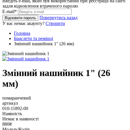
Введіть e-mail, який був використаний при реєстрації на сайті
задля відновлення втраченого паролю
E-mail*
Повернутись назад
Відновити пароль
У вас немає акаунту?
Створити
Головна
Браслети та ремінці
Змінний нашийник 1" (26 мм)
Змінний нашийник 1" (26
мм)
помаранчевий
артикул
010-11892-00
Наявність
Немає в наявності
880₴
Модель/Колір