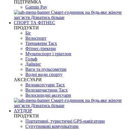
ПІДТРИМКА
Garmin Pay
Смарт-годинник на будь-яке жіноче
запʼястя
Дізнатись більше
СПОРТ ТА ФІТНЕС
ПРОДУКТИ
Біг
Велоспорт
Тренажери Tacx
Фітнес-трекери
Мультиспорт і тріатлон
Гольф
Дайвінг
Ваги та пульсометри
Водні види спорту
AKCЕСУАРИ
Велоаксесуари Tacx
Велозапчастини Tacx
Велосипедні аксесуари
Смарт-годинник на будь-яке жіноче
запʼястя
Дізнатись більше
АУТДОР
ПРОДУКТИ
Портативні, туристичні GPS-навігатори
Супутникові комунікатори