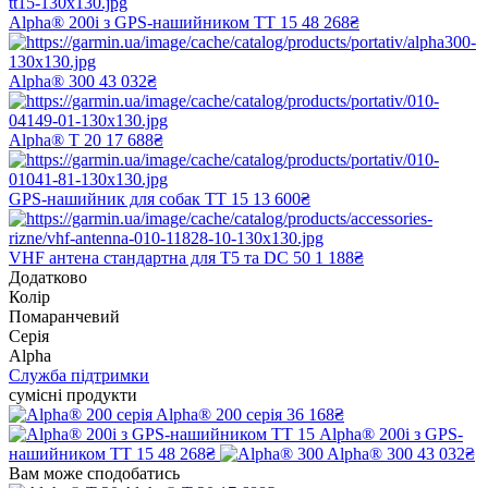
Alpha® 200i з GPS-нашийником TT 15
48 268₴
Alpha® 300
43 032₴
Alpha® T 20
17 688₴
GPS-нашийник для собак TT 15
13 600₴
VHF антена стандартна для T5 та DC 50
1 188₴
Додатково
Колір
Помаранчевий
Серія
Alpha
Служба підтримки
сумісні продукти
Alpha® 200 серія
36 168₴
Alpha® 200i з GPS-
нашийником TT 15
48 268₴
Alpha® 300
43 032₴
Вам може сподобатись