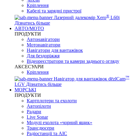
Кріплення
Кабелі та зарядні пристрої
®
Лазерний далекомір Xero
L60i
Дізнатись більше
АВТО/МОТО
ПРОДУКТИ
Автонавігатори
Мотонавігатори
Навігатори для вантажівок
Для бездоріжжя
Відеореєстратори та камери заднього огляду
АКСЕСУАРИ
Кріплення
™
Навігатор для вантажівок dēzlCam
LGV
Дізнатись більше
МОРСЬКІ
ПРОДУКТИ
Картплотери та ехолоти
Автопілоти
Радари
Live Sonar
Модулі ехолота «чорний ящик»
Трансдюсери
Радіостанції та АІС