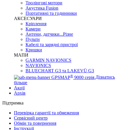
Тролінгові мотори
Акустика Fusion
Портативні та годинники
АКСЕСУАРИ
Кріплення
Камери
Антени, датчики...Різне
Пульти
Кабелі та зарядні пристрої
Кришки
МАПИ
GARMIN NAVIONICS
NAVIONICS
BLUECHART G3 та LAKEVÜ G3
®
GPSMAP
9000 серія
Дізнатись
більше
Акції
Архів
Підтримка
Перевірка гарантії та обмеження
Сервісний центр
Обмін та повернення
Інструкції