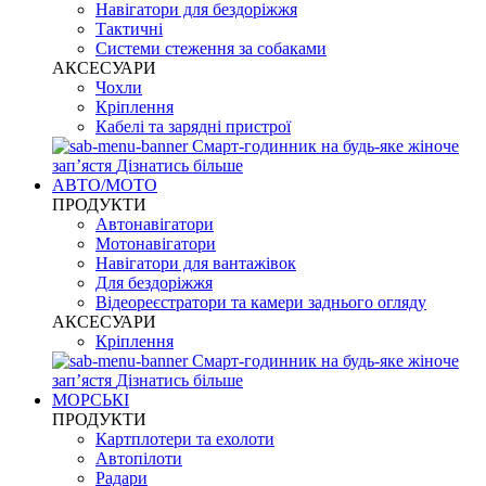
Навігатори для бездоріжжя
Тактичні
Системи стеження за собаками
АКСЕСУАРИ
Чохли
Кріплення
Кабелі та зарядні пристрої
Смарт-годинник на будь-яке жіноче
запʼястя
Дізнатись більше
АВТО/МОТО
ПРОДУКТИ
Автонавігатори
Мотонавігатори
Навігатори для вантажівок
Для бездоріжжя
Відеореєстратори та камери заднього огляду
АКСЕСУАРИ
Кріплення
Смарт-годинник на будь-яке жіноче
запʼястя
Дізнатись більше
МОРСЬКІ
ПРОДУКТИ
Картплотери та ехолоти
Автопілоти
Радари