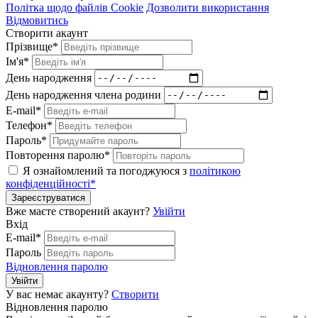
Політка щодо файлів Cookie
Дозволити використання
Відмовитись
Створити акаунт
Прізвище*
Ім'я*
День народження
День народження члена родини
E-mail*
Телефон*
Пароль*
Повторення паролю*
Я ознайомлений та погоджуюся з
політикою
конфіденційності*
Зареєструватися
Вже маєте створений акаунт?
Увійти
Вхід
E-mail*
Пароль
Відновлення паролю
Увійти
У вас немає акаунту?
Створити
Відновлення паролю