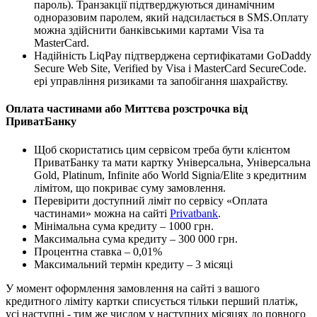
пароль). Транзакції підтверджуються динамічним
одноразовим паролем, який надсилається в SMS.Оплату
можна здійснити банківськими картами Visa та
MasterCard.
Надійність LiqPay підтверджена сертифікатами GoDaddy
Secure Web Site, Verified by Visa і MasterCard SecureCode.
ері управління ризиками та запобігання шахрайству.
Оплата частинами або Миттєва розстрочка від
ПриватБанку
Щоб скористатись цим сервісом треба бути клієнтом
ПриватБанку та мати картку Універсальна, Універсальна
Gold, Platinum, Infinite або World Signia/Elite з кредитним
лімітом, що покриває суму замовлення.
Перевірити доступний ліміт по сервісу «Оплата
частинами» можна на сайті
Privatbank
.
Мінімальна сума кредиту – 1000 грн.
Максимальна сума кредиту – 300 000 грн.
Процентна ставка – 0,01%
Максимальний термін кредиту – 3 місяці
У момент оформлення замовлення на сайті з вашого
кредитного ліміту картки списується тільки перший платіж,
усі наступні - тим же числом у наступних місяцях до повного