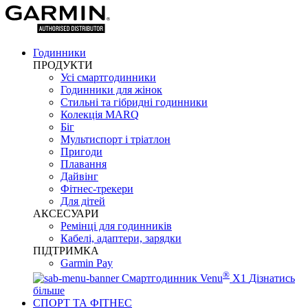
Годинники
ПРОДУКТИ
Усі смартгодинники
Годинники для жінок
Стильні та гібридні годинники
Колекція MARQ
Біг
Мультиспорт і тріатлон
Пригоди
Плавання
Дайвінг
Фітнес-трекери
Для дітей
АКСЕСУАРИ
Ремінці для годинників
Кабелі, адаптери, зарядки
ПІДТРИМКА
Garmin Pay
®
Смартгодинник Venu
X1
Дізнатись
більше
СПОРТ ТА ФІТНЕС