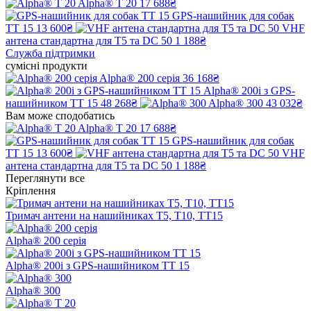
Alpha® T 20
17 688₴
GPS-нашийник для собак
TT 15
13 600₴
VHF
антена стандартна для T5 та DC 50
1 188₴
Служба підтримки
сумісні продукти
Alpha® 200 серія
36 168₴
Alpha® 200i з GPS-
нашийником TT 15
48 268₴
Alpha® 300
43 032₴
Вам може сподобатись
Alpha® T 20
17 688₴
GPS-нашийник для собак
TT 15
13 600₴
VHF
антена стандартна для T5 та DC 50
1 188₴
Переглянути все
Кріплення
Тримач антени на нашийниках T5, T10, TT15
Alpha® 200 серія
Alpha® 200i з GPS-нашийником TT 15
Alpha® 300