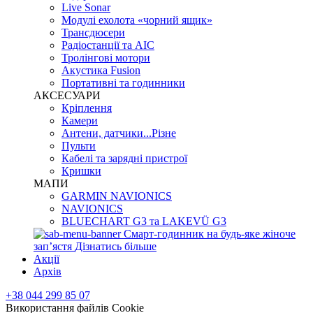
Live Sonar
Модулі ехолота «чорний ящик»
Трансдюсери
Радіостанції та АІС
Тролінгові мотори
Акустика Fusion
Портативні та годинники
АКСЕСУАРИ
Кріплення
Камери
Антени, датчики...Різне
Пульти
Кабелі та зарядні пристрої
Кришки
МАПИ
GARMIN NAVIONICS
NAVIONICS
BLUECHART G3 та LAKEVÜ G3
Смарт-годинник на будь-яке жіноче
запʼястя
Дізнатись більше
Акції
Архів
+38 044 299 85 07
Використання файлів Cookie