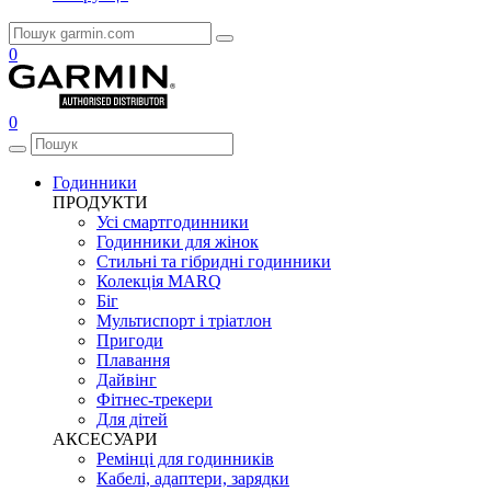
0
0
Годинники
ПРОДУКТИ
Усі смартгодинники
Годинники для жінок
Стильні та гібридні годинники
Колекція MARQ
Біг
Мультиспорт і тріатлон
Пригоди
Плавання
Дайвінг
Фітнес-трекери
Для дітей
АКСЕСУАРИ
Ремінці для годинників
Кабелі, адаптери, зарядки