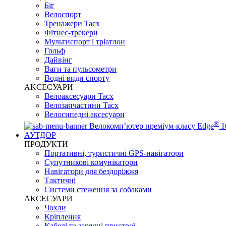
Біг
Велоспорт
Тренажери Tacx
Фітнес-трекери
Мультиспорт і тріатлон
Гольф
Дайвінг
Ваги та пульсометри
Водні види спорту
AKCЕСУАРИ
Велоаксесуари Tacx
Велозапчастини Tacx
Велосипедні аксесуари
®
Велокомп’ютер преміум-класу Edge
1
АУТДОР
ПРОДУКТИ
Портативні, туристичні GPS-навігатори
Супутникові комунікатори
Навігатори для бездоріжжя
Тактичні
Системи стеження за собаками
АКСЕСУАРИ
Чохли
Кріплення
Кабелі та зарядні пристрої