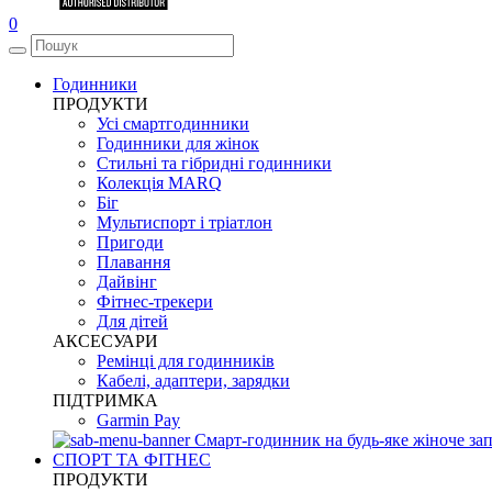
0
Годинники
ПРОДУКТИ
Усі смартгодинники
Годинники для жінок
Стильні та гібридні годинники
Колекція MARQ
Біг
Мультиспорт і тріатлон
Пригоди
Плавання
Дайвінг
Фітнес-трекери
Для дітей
АКСЕСУАРИ
Ремінці для годинників
Кабелі, адаптери, зарядки
ПІДТРИМКА
Garmin Pay
Смарт-годинник на будь-яке жіноче зап
СПОРТ ТА ФІТНЕС
ПРОДУКТИ