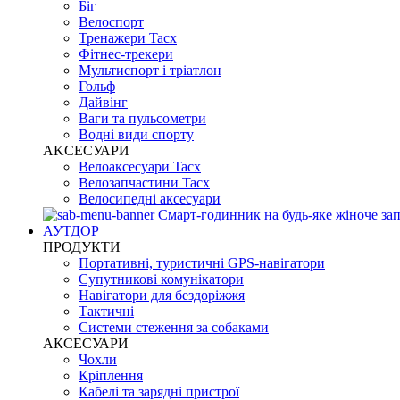
Біг
Велоспорт
Тренажери Tacx
Фітнес-трекери
Мультиспорт і тріатлон
Гольф
Дайвінг
Ваги та пульсометри
Водні види спорту
AKCЕСУАРИ
Велоаксесуари Tacx
Велозапчастини Tacx
Велосипедні аксесуари
Смарт-годинник на будь-яке жіноче зап
АУТДОР
ПРОДУКТИ
Портативні, туристичні GPS-навігатори
Супутникові комунікатори
Навігатори для бездоріжжя
Тактичні
Системи стеження за собаками
АКСЕСУАРИ
Чохли
Кріплення
Кабелі та зарядні пристрої