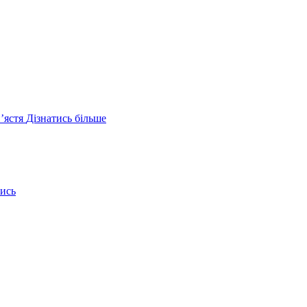
ʼястя
Дізнатись більше
ись