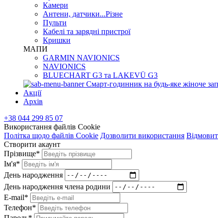
Камери
Антени, датчики...Різне
Пульти
Кабелі та зарядні пристрої
Кришки
МАПИ
GARMIN NAVIONICS
NAVIONICS
BLUECHART G3 та LAKEVÜ G3
Смарт-годинник на будь-яке жіноче зап
Акції
Архів
+38 044 299 85 07
Використання файлів Cookie
Політка щодо файлів Cookie
Дозволити використання
Відмовит
Створити акаунт
Прізвище*
Ім'я*
День народження
День народження члена родини
E-mail*
Телефон*
Пароль*