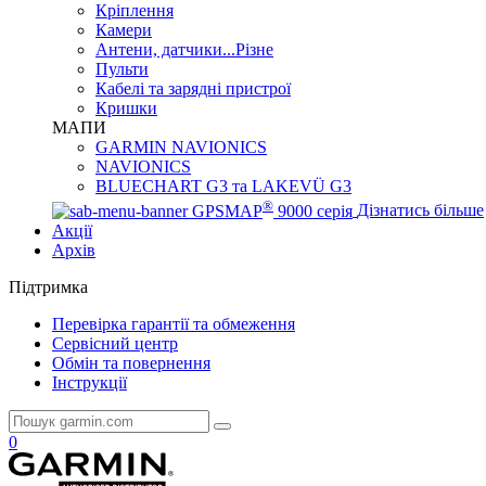
Кріплення
Камери
Антени, датчики...Різне
Пульти
Кабелі та зарядні пристрої
Кришки
МАПИ
GARMIN NAVIONICS
NAVIONICS
BLUECHART G3 та LAKEVÜ G3
®
GPSMAP
9000 серія
Дізнатись більше
Акції
Архів
Підтримка
Перевірка гарантії та обмеження
Сервісний центр
Обмін та повернення
Інструкції
0