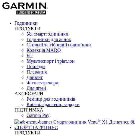
Годинники
ПРОДУКТИ
Усі смартгодинники
Годинники для жінок
Стильні та гібридні годинники
Колекція MARQ
Біг
Мультиспорт і тріатлон
Пригоди
Плавання
Дайвінг
Фітнес-трекери
Для дітей
АКСЕСУАРИ
Ремінці для годинників
Кабелі, адаптери, зарядки
ПІДТРИМКА
Garmin Pay
®
Смартгодинник Venu
X1
Дізнатись б
СПОРТ ТА ФІТНЕС
ПРОДУКТИ