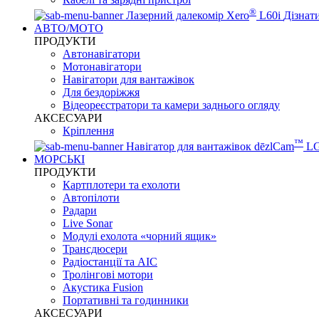
®
Лазерний далекомір Xero
L60i
Дізнат
АВТО/МОТО
ПРОДУКТИ
Автонавігатори
Мотонавігатори
Навігатори для вантажівок
Для бездоріжжя
Відеореєстратори та камери заднього огляду
АКСЕСУАРИ
Кріплення
™
Навігатор для вантажівок dēzlCam
L
МОРСЬКІ
ПРОДУКТИ
Картплотери та ехолоти
Автопілоти
Радари
Live Sonar
Модулі ехолота «чорний ящик»
Трансдюсери
Радіостанції та АІС
Тролінгові мотори
Акустика Fusion
Портативні та годинники
АКСЕСУАРИ