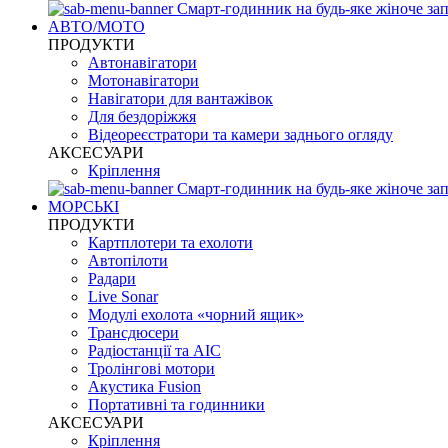
Смарт-годинник на будь-яке жіноче зап
АВТО/МОТО
ПРОДУКТИ
Автонавігатори
Мотонавігатори
Навігатори для вантажівок
Для бездоріжжя
Відеореєстратори та камери заднього огляду
АКСЕСУАРИ
Кріплення
Смарт-годинник на будь-яке жіноче зап
МОРСЬКІ
ПРОДУКТИ
Картплотери та ехолоти
Автопілоти
Радари
Live Sonar
Модулі ехолота «чорний ящик»
Трансдюсери
Радіостанції та АІС
Тролінгові мотори
Акустика Fusion
Портативні та годинники
АКСЕСУАРИ
Кріплення