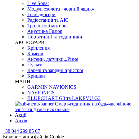
Live Sonar
Модулі ехолота «чорний ящик»
Трансдюсери
Радіостанції та АІС
Тролінгові мотори
Акустика Fusion
Портативні та годинники
АКСЕСУАРИ
Кріплення
Камери
Антени, датчики...Різне
Пульти
Кабелі та зарядні пристрої
Кришки
МАПИ
GARMIN NAVIONICS
NAVIONICS
BLUECHART G3 та LAKEVÜ G3
Смарт-годинник на будь-яке жіноче
запʼястя
Дізнатись більше
Акції
Архів
+38 044 299 85 07
Використання файлів Cookie