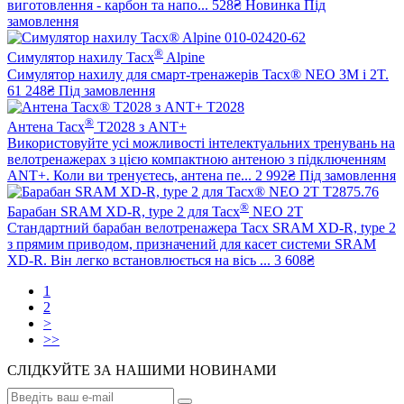
виготовлення - карбон та напо...
528₴
Новинка
Під
замовлення
®
Симулятор нахилу Tacx
Alpine
Симулятор нахилу для смарт-тренажерів Tacx® NEO 3M і 2T.
61 248₴
Під замовлення
®
Антена Tacx
T2028 з ANT+
Використовуйте усі можливості інтелектуальних тренувань на
велотренажерах з цією компактною антеною з підключенням
ANT+. Коли ви тренуєтесь, антена пе...
2 992₴
Під замовлення
®
Барабан SRAM XD-R, type 2 для Tacx
NEO 2T
Стандартний барабан велотренажера Tacx SRAM XD-R, type 2
з прямим приводом, призначений для касет системи SRAM
XD-R. Він легко встановлюється на вісь ...
3 608₴
1
2
>
>>
СЛІДКУЙТЕ ЗА НАШИМИ НОВИНАМИ