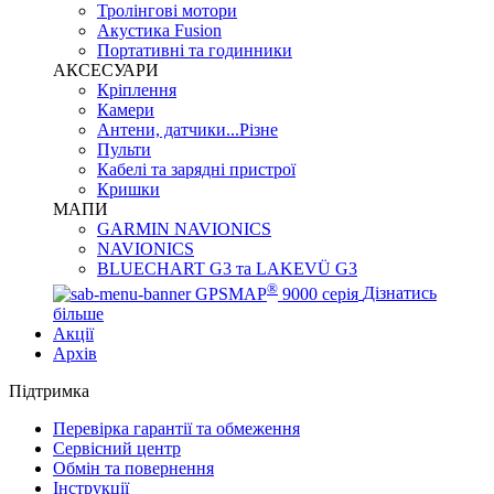
Тролінгові мотори
Акустика Fusion
Портативні та годинники
АКСЕСУАРИ
Кріплення
Камери
Антени, датчики...Різне
Пульти
Кабелі та зарядні пристрої
Кришки
МАПИ
GARMIN NAVIONICS
NAVIONICS
BLUECHART G3 та LAKEVÜ G3
®
GPSMAP
9000 серія
Дізнатись
більше
Акції
Архів
Підтримка
Перевірка гарантії та обмеження
Сервісний центр
Обмін та повернення
Інструкції