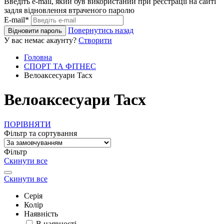
Введіть e-mail, який був використаний при реєстрації на сайті
задля відновлення втраченого паролю
E-mail*
Повернутись назад
Відновити пароль
У вас немає акаунту?
Створити
Головна
СПОРТ ТА ФІТНЕС
Велоаксесуари Tacx
Велоаксесуари Tacx
ПОРІВНЯТИ
Фільтр та сортування
Фільтр
Скинути все
Скинути все
Серія
Колір
Наявність
В наявності