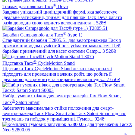
®
Тримач для пляшки Tacx
Deva
Завдяки унікальній циліндричній формі, яка забезпечує
ідеальне затискання, тримач для пляшок Tacx Deva багато
разів доводив свою користь велосипедиста...
528₴
®
Барабан Campagnolo для Tacx
(type 1)
Стандартний барабан T2805.51 для велотренажера Tacx з
прямим приводом сумісний не з усіма типами касет. Цей
барабан призначений для касет системи Camp...
3 520₴
®
Підставка Tacx
CycleMotion Stand
Підставка Tacx CycleMotion Stand легко складається і
підходить для проведення важких робіт, що робить її
ідеальною для ремонту та збирання велосипедів...
7 656₴
Набір гумових ніжок для велотренажерів Tax Flow Smart,
®
Tacx
Satori Smart
Забезпечте максимально стійке положення для смарт-
велотренажера Tacx Flow Smart або Tacx Satori Smart під час
тренувань та поїздок у приміщенні. Гумов...
924₴
®