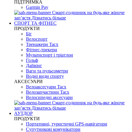
ПІДТРИМКА
Garmin Pay
Смарт-годинник на будь-яке жіноче
запʼястя
Дізнатись більше
СПОРТ ТА ФІТНЕС
ПРОДУКТИ
Біг
Велоспорт
Тренажери Tacx
Фітнес-трекери
Мультиспорт і тріатлон
Гольф
Дайвінг
Ваги та пульсометри
Водні види спорту
AKCЕСУАРИ
Велоаксесуари Tacx
Велозапчастини Tacx
Велосипедні аксесуари
Смарт-годинник на будь-яке жіноче
запʼястя
Дізнатись більше
АУТДОР
ПРОДУКТИ
Портативні, туристичні GPS-навігатори
Супутникові комунікатори