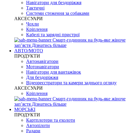
Навігатори для бездоріжжя
Тактичні
Системи стеження за собаками
АКСЕСУАРИ
Чохли
Кріплення
Кабелі та зарядні пристрої
Смарт-годинник на будь-яке жіноче
запʼястя
Дізнатись більше
АВТО/МОТО
ПРОДУКТИ
Автонавігатори
Мотонавігатори
Навігатори для вантажівок
Для бездоріжжя
Відеореєстратори та камери заднього огляду
АКСЕСУАРИ
Кріплення
Смарт-годинник на будь-яке жіноче
запʼястя
Дізнатись більше
МОРСЬКІ
ПРОДУКТИ
Картплотери та ехолоти
Автопілоти
Радари