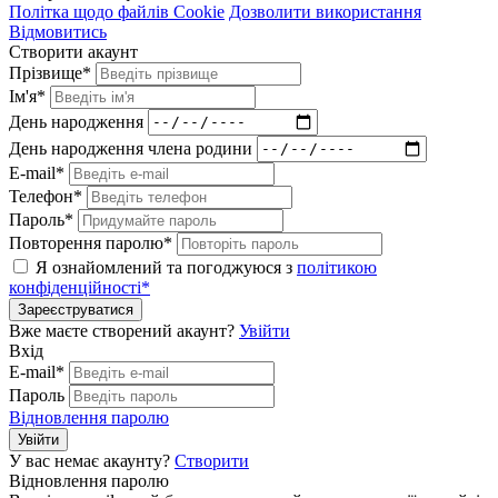
Політка щодо файлів Cookie
Дозволити використання
Відмовитись
Створити акаунт
Прізвище*
Ім'я*
День народження
День народження члена родини
E-mail*
Телефон*
Пароль*
Повторення паролю*
Я ознайомлений та погоджуюся з
політикою
конфіденційності*
Зареєструватися
Вже маєте створений акаунт?
Увійти
Вхід
E-mail*
Пароль
Відновлення паролю
Увійти
У вас немає акаунту?
Створити
Відновлення паролю