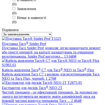
(
0
)
Замовлення
(
0
)
Немає в наявності
(
0
)
Порівняти
®
Підставка Tacx
Spider Prof
Підставка Tacx Spider Prof дозволяє легко виконувати ремонт
або прості операції, на кшталт налаштувань та очищення
велотренажера. Spider Prof виготовл...
13 640₴
®
®
®
Кабель живлення Tacx
C7 для Tacx
NEO та Tacx
Flux
Кабель живлення Tacx C7 з вилкою для велотренажерів Tacx
NEO та Tacx Flux, чорний.
1 276₴
®
Екстрактор для дисків Tacx
NEO 2T
Чистий тренажер - це ефективний тренажер. За допомогою
даного інструмента ви можете зняти алюмінієвий диск на
боковій частині корпуса тренажера Tacx ...
2 464₴