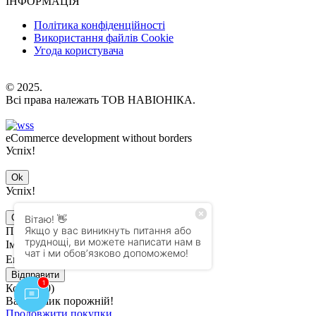
ІНФОРМАЦІЯ
Політика конфіденційності
Використання файлів Cookie
Угода користувача
© 2025.
Всі права належать ТОВ НАВІОНІКА.
eCommerce development without borders
Успіх!
Ok
Успіх!
Ok
Підписатись на оновлення
Ім'я
Email
Відправити
Кошик (
0
)
Ваш кошик порожній!
Продовжити покупки