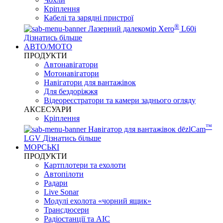
Кріплення
Кабелі та зарядні пристрої
®
Лазерний далекомір Xero
L60i
Дізнатись більше
АВТО/МОТО
ПРОДУКТИ
Автонавігатори
Мотонавігатори
Навігатори для вантажівок
Для бездоріжжя
Відеореєстратори та камери заднього огляду
АКСЕСУАРИ
Кріплення
™
Навігатор для вантажівок dēzlCam
LGV
Дізнатись більше
МОРСЬКІ
ПРОДУКТИ
Картплотери та ехолоти
Автопілоти
Радари
Live Sonar
Модулі ехолота «чорний ящик»
Трансдюсери
Радіостанції та АІС