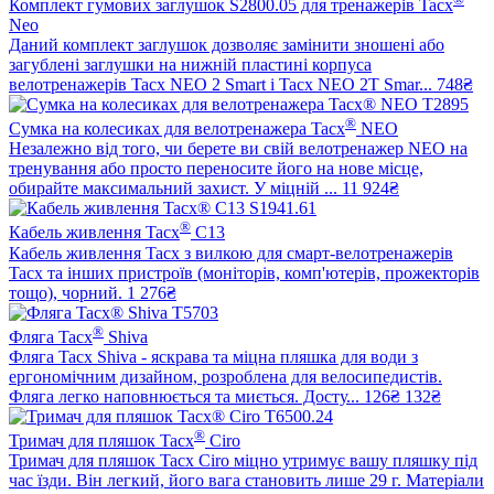
Комплект гумових заглушок S2800.05 для тренажерів Tacx
Neo
Даний комплект заглушок дозволяє замінити зношені або
загублені заглушки на нижній пластині корпуса
велотренажерів Tacx NEO 2 Smart і Tacx NEO 2T Smar...
748₴
®
Сумка на колесиках для велотренажера Tacx
NEO
Незалежно від того, чи берете ви свій велотренажер NEO на
тренування або просто переносите його на нове місце,
обирайте максимальний захист. У міцній ...
11 924₴
®
Кабель живлення Tacx
C13
Кабель живлення Tacx з вилкою для смарт-велотренажерів
Tacx та інших пристроїв (моніторів, комп'ютерів, прожекторів
тощо), чорний.
1 276₴
®
Фляга Tacx
Shiva
Фляга Tacx Shiva - яскрава та міцна пляшка для води з
ергономічним дизайном, розроблена для велосипедистів.
Фляга легко наповнюється та миється. Досту...
126₴
132₴
®
Тримач для пляшок Tacx
Ciro
Тримач для пляшок Tacx Ciro міцно утримує вашу пляшку під
час їзди. Він легкий, його вага становить лише 29 г. Матеріали