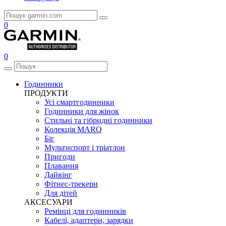
0
0
Годинники
ПРОДУКТИ
Усі смартгодинники
Годинники для жінок
Стильні та гібридні годинники
Колекція MARQ
Біг
Мультиспорт і тріатлон
Пригоди
Плавання
Дайвінг
Фітнес-трекери
Для дітей
АКСЕСУАРИ
Ремінці для годинників
Кабелі, адаптери, зарядки