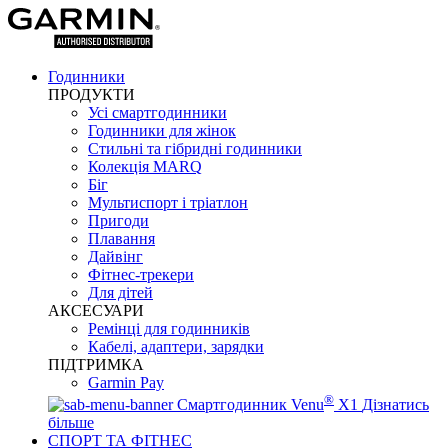
Годинники
ПРОДУКТИ
Усі смартгодинники
Годинники для жінок
Стильні та гібридні годинники
Колекція MARQ
Біг
Мультиспорт і тріатлон
Пригоди
Плавання
Дайвінг
Фітнес-трекери
Для дітей
АКСЕСУАРИ
Ремінці для годинників
Кабелі, адаптери, зарядки
ПІДТРИМКА
Garmin Pay
®
Смартгодинник Venu
X1
Дізнатись
більше
СПОРТ ТА ФІТНЕС