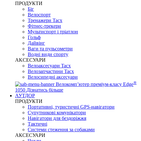
ПРОДУКТИ
Біг
Велоспорт
Тренажери Tacx
Фітнес-трекери
Мультиспорт і тріатлон
Гольф
Дайвінг
Ваги та пульсометри
Водні види спорту
AKCЕСУАРИ
Велоаксесуари Tacx
Велозапчастини Tacx
Велосипедні аксесуари
®
Велокомп’ютер преміум-класу Edge
1050
Дізнатись більше
АУТДОР
ПРОДУКТИ
Портативні, туристичні GPS-навігатори
Супутникові комунікатори
Навігатори для бездоріжжя
Тактичні
Системи стеження за собаками
АКСЕСУАРИ
Чохли