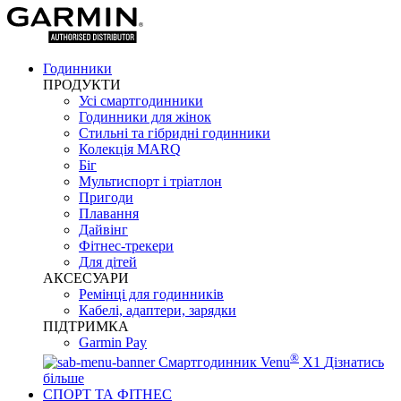
Годинники
ПРОДУКТИ
Усі смартгодинники
Годинники для жінок
Стильні та гібридні годинники
Колекція MARQ
Біг
Мультиспорт і тріатлон
Пригоди
Плавання
Дайвінг
Фітнес-трекери
Для дітей
АКСЕСУАРИ
Ремінці для годинників
Кабелі, адаптери, зарядки
ПІДТРИМКА
Garmin Pay
®
Смартгодинник Venu
X1
Дізнатись
більше
СПОРТ ТА ФІТНЕС