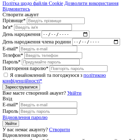
Політка щодо файлів Cookie
Дозволити використання
Відмовитись
Створити акаунт
Прізвище*
Ім'я*
День народження
День народження члена родини
E-mail*
Телефон*
Пароль*
Повторення паролю*
Я ознайомлений та погоджуюся з
політикою
конфіденційності*
Зареєструватися
Вже маєте створений акаунт?
Увійти
Вхід
E-mail*
Пароль
Відновлення паролю
Увійти
У вас немає акаунту?
Створити
Відновлення паролю