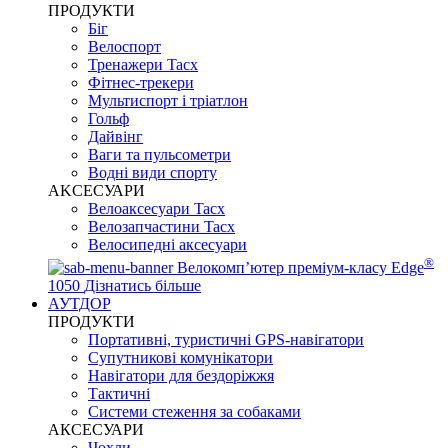
ПРОДУКТИ
Біг
Велоспорт
Тренажери Tacx
Фітнес-трекери
Мультиспорт і тріатлон
Гольф
Дайвінг
Ваги та пульсометри
Водні види спорту
AKCЕСУАРИ
Велоаксесуари Tacx
Велозапчастини Tacx
Велосипедні аксесуари
®
Велокомп’ютер преміум-класу Edge
1050
Дізнатись більше
АУТДОР
ПРОДУКТИ
Портативні, туристичні GPS-навігатори
Супутникові комунікатори
Навігатори для бездоріжжя
Тактичні
Системи стеження за собаками
АКСЕСУАРИ
Чохли