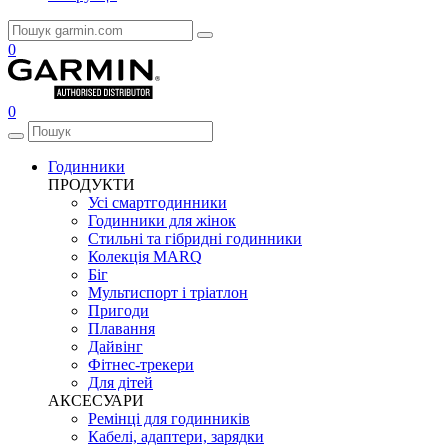
0
0
Годинники
ПРОДУКТИ
Усі смартгодинники
Годинники для жінок
Стильні та гібридні годинники
Колекція MARQ
Біг
Мультиспорт і тріатлон
Пригоди
Плавання
Дайвінг
Фітнес-трекери
Для дітей
АКСЕСУАРИ
Ремінці для годинників
Кабелі, адаптери, зарядки