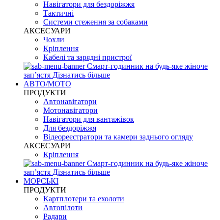
Навігатори для бездоріжжя
Тактичні
Системи стеження за собаками
АКСЕСУАРИ
Чохли
Кріплення
Кабелі та зарядні пристрої
Смарт-годинник на будь-яке жіноче
запʼястя
Дізнатись більше
АВТО/МОТО
ПРОДУКТИ
Автонавігатори
Мотонавігатори
Навігатори для вантажівок
Для бездоріжжя
Відеореєстратори та камери заднього огляду
АКСЕСУАРИ
Кріплення
Смарт-годинник на будь-яке жіноче
запʼястя
Дізнатись більше
МОРСЬКІ
ПРОДУКТИ
Картплотери та ехолоти
Автопілоти
Радари