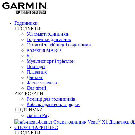
Годинники
ПРОДУКТИ
Усі смартгодинники
Годинники для жінок
Стильні та гібридні годинники
Колекція MARQ
Біг
Мультиспорт і тріатлон
Пригоди
Плавання
Дайвінг
Фітнес-трекери
Для дітей
АКСЕСУАРИ
Ремінці для годинників
Кабелі, адаптери, зарядки
ПІДТРИМКА
Garmin Pay
®
Смартгодинник Venu
X1
Дізнатись б
СПОРТ ТА ФІТНЕС
ПРОДУКТИ