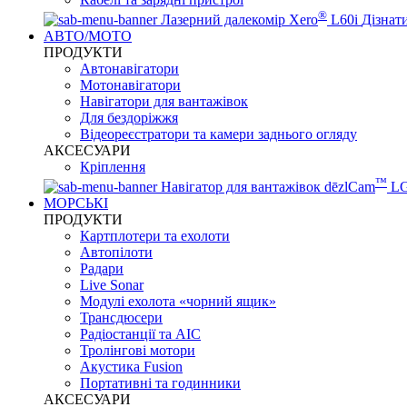
®
Лазерний далекомір Xero
L60i
Дізнат
АВТО/МОТО
ПРОДУКТИ
Автонавігатори
Мотонавігатори
Навігатори для вантажівок
Для бездоріжжя
Відеореєстратори та камери заднього огляду
АКСЕСУАРИ
Кріплення
™
Навігатор для вантажівок dēzlCam
L
МОРСЬКІ
ПРОДУКТИ
Картплотери та ехолоти
Автопілоти
Радари
Live Sonar
Модулі ехолота «чорний ящик»
Трансдюсери
Радіостанції та АІС
Тролінгові мотори
Акустика Fusion
Портативні та годинники
АКСЕСУАРИ