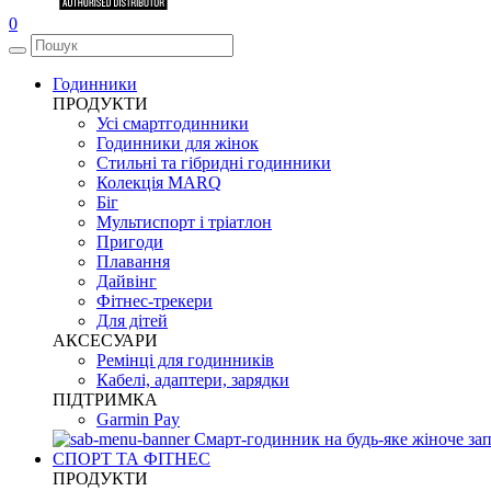
0
Годинники
ПРОДУКТИ
Усі смартгодинники
Годинники для жінок
Стильні та гібридні годинники
Колекція MARQ
Біг
Мультиспорт і тріатлон
Пригоди
Плавання
Дайвінг
Фітнес-трекери
Для дітей
АКСЕСУАРИ
Ремінці для годинників
Кабелі, адаптери, зарядки
ПІДТРИМКА
Garmin Pay
Смарт-годинник на будь-яке жіноче зап
СПОРТ ТА ФІТНЕС
ПРОДУКТИ