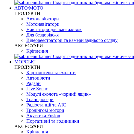
Смарт-годинник на будь-яке жіноче зап
АВТО/МОТО
ПРОДУКТИ
Автонавігатори
Мотонавігатори
Навігатори для вантажівок
Для бездоріжжя
Відеореєстратори та камери заднього огляду
АКСЕСУАРИ
Кріплення
Смарт-годинник на будь-яке жіноче зап
МОРСЬКІ
ПРОДУКТИ
Картплотери та ехолоти
Автопілоти
Радари
Live Sonar
Модулі ехолота «чорний ящик»
Трансдюсери
Радіостанції та АІС
Тролінгові мотори
Акустика Fusion
Портативні та годинники
АКСЕСУАРИ
Кріплення