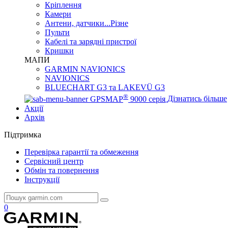
Кріплення
Камери
Антени, датчики...Різне
Пульти
Кабелі та зарядні пристрої
Кришки
МАПИ
GARMIN NAVIONICS
NAVIONICS
BLUECHART G3 та LAKEVÜ G3
®
GPSMAP
9000 серія
Дізнатись більше
Акції
Архів
Підтримка
Перевірка гарантії та обмеження
Сервісний центр
Обмін та повернення
Інструкції
0