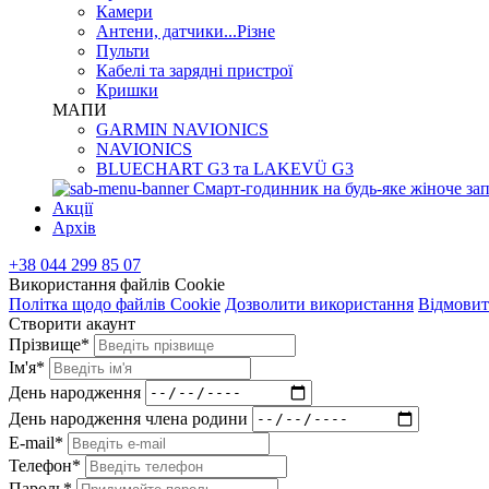
Камери
Антени, датчики...Різне
Пульти
Кабелі та зарядні пристрої
Кришки
МАПИ
GARMIN NAVIONICS
NAVIONICS
BLUECHART G3 та LAKEVÜ G3
Смарт-годинник на будь-яке жіноче зап
Акції
Архів
+38 044 299 85 07
Використання файлів Cookie
Політка щодо файлів Cookie
Дозволити використання
Відмовит
Створити акаунт
Прізвище*
Ім'я*
День народження
День народження члена родини
E-mail*
Телефон*
Пароль*