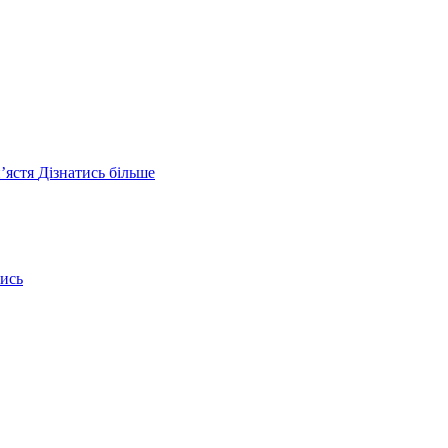
ʼястя
Дізнатись більше
ись