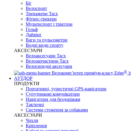
Біг
Велоспорт
Тренажери Tacx
Фітнес-трекери
Мультиспорт і тріатлон
Гольф
Дайвінг
Ваги та пульсометри
Водні види спорту
AKCЕСУАРИ
Велоаксесуари Tacx
Велозапчастини Tacx
Велосипедні аксесуари
®
Велокомп’ютер преміум-класу Edge
1
АУТДОР
ПРОДУКТИ
Портативні, туристичні GPS-навігатори
Супутникові комунікатори
Навігатори для бездоріжжя
Тактичні
Системи стеження за собаками
АКСЕСУАРИ
Чохли
Кріплення
Кабелі та зарядні пристрої