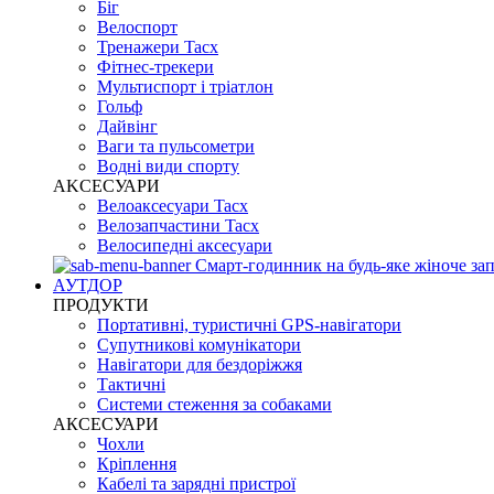
Біг
Велоспорт
Тренажери Tacx
Фітнес-трекери
Мультиспорт і тріатлон
Гольф
Дайвінг
Ваги та пульсометри
Водні види спорту
AKCЕСУАРИ
Велоаксесуари Tacx
Велозапчастини Tacx
Велосипедні аксесуари
Смарт-годинник на будь-яке жіноче зап
АУТДОР
ПРОДУКТИ
Портативні, туристичні GPS-навігатори
Супутникові комунікатори
Навігатори для бездоріжжя
Тактичні
Системи стеження за собаками
АКСЕСУАРИ
Чохли
Кріплення
Кабелі та зарядні пристрої