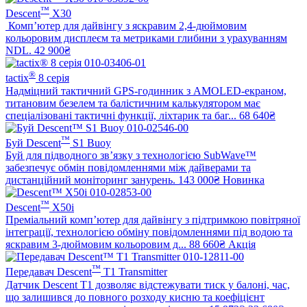
™
Descent
X30
Комп’ютер для дайвінгу з яскравим 2,4-дюймовим
кольоровим дисплеєм та метриками глибини з урахуванням
NDL.
42 900₴
®
tactix
8 серія
Надміцний тактичний GPS-годинник з AMOLED-екраном,
титановим безелем та балістичним калькулятором має
спеціалізовані тактичні функції, ліхтарик та баг...
68 640₴
™
Буй Descent
S1 Buoy
Буй для підводного зв’язку з технологією SubWave™
забезпечує обмін повідомленнями між дайверами та
дистанційний моніторинг занурень.
143 000₴
Новинка
™
Descent
X50i
Преміальний комп’ютер для дайвінгу з підтримкою повітряної
інтеграції, технологією обміну повідомленнями під водою та
яскравим 3-дюймовим кольоровим д...
88 660₴
Акція
™
Передавач Descent
T1 Transmitter
Датчик Descent T1 дозволяє відстежувати тиск у балоні, час,
що залишився до повного розходу кисню та коефіцієнт