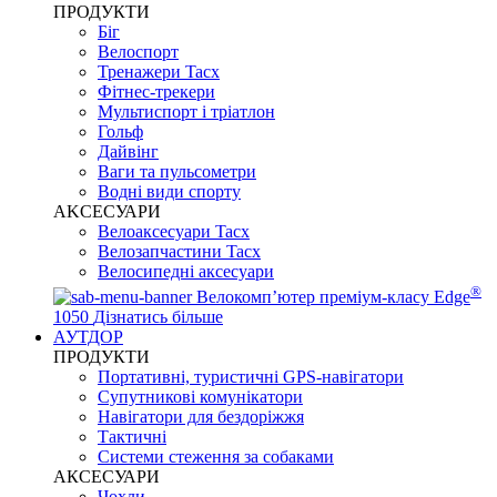
ПРОДУКТИ
Біг
Велоспорт
Тренажери Tacx
Фітнес-трекери
Мультиспорт і тріатлон
Гольф
Дайвінг
Ваги та пульсометри
Водні види спорту
AKCЕСУАРИ
Велоаксесуари Tacx
Велозапчастини Tacx
Велосипедні аксесуари
®
Велокомп’ютер преміум-класу Edge
1050
Дізнатись більше
АУТДОР
ПРОДУКТИ
Портативні, туристичні GPS-навігатори
Супутникові комунікатори
Навігатори для бездоріжжя
Тактичні
Системи стеження за собаками
АКСЕСУАРИ
Чохли