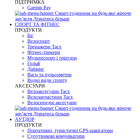
ПІДТРИМКА
Garmin Pay
Смарт-годинник на будь-яке жіноче
запʼястя
Дізнатись більше
СПОРТ ТА ФІТНЕС
ПРОДУКТИ
Біг
Велоспорт
Тренажери Tacx
Фітнес-трекери
Мультиспорт і тріатлон
Гольф
Дайвінг
Ваги та пульсометри
Водні види спорту
AKCЕСУАРИ
Велоаксесуари Tacx
Велозапчастини Tacx
Велосипедні аксесуари
Смарт-годинник на будь-яке жіноче
запʼястя
Дізнатись більше
АУТДОР
ПРОДУКТИ
Портативні, туристичні GPS-навігатори
Супутникові комунікатори