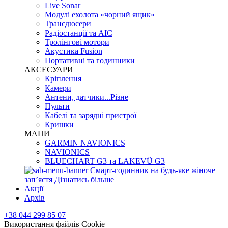
Live Sonar
Модулі ехолота «чорний ящик»
Трансдюсери
Радіостанції та АІС
Тролінгові мотори
Акустика Fusion
Портативні та годинники
АКСЕСУАРИ
Кріплення
Камери
Антени, датчики...Різне
Пульти
Кабелі та зарядні пристрої
Кришки
МАПИ
GARMIN NAVIONICS
NAVIONICS
BLUECHART G3 та LAKEVÜ G3
Смарт-годинник на будь-яке жіноче
запʼястя
Дізнатись більше
Акції
Архів
+38 044 299 85 07
Використання файлів Cookie