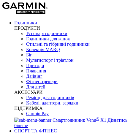
Годинники
ПРОДУКТИ
Усі смартгодинники
Годинники для жінок
Стильні та гібридні годинники
Колекція MARQ
Біг
Мультиспорт і тріатлон
Пригоди
Плавання
Дайвінг
Фітнес-трекери
Для дітей
АКСЕСУАРИ
Ремінці для годинників
Кабелі, адаптери, зарядки
ПІДТРИМКА
Garmin Pay
®
Смартгодинник Venu
X1
Дізнатись
більше
СПОРТ ТА ФІТНЕС