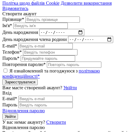
Політка щодо файлів Cookie
Дозволити використання
Відмовитись
Створити акаунт
Прізвище*
Ім'я*
День народження
День народження члена родини
E-mail*
Телефон*
Пароль*
Повторення паролю*
Я ознайомлений та погоджуюся з
політикою
конфіденційності*
Зареєструватися
Вже маєте створений акаунт?
Увійти
Вхід
E-mail*
Пароль
Відновлення паролю
Увійти
У вас немає акаунту?
Створити
Відновлення паролю