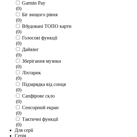
Garmin Pay
(
0
)
Біг вищого рівня
(
0
)
Вбудовані ТОПО карти
(
0
)
Голосові функції
(
0
)
Дайвінг
(
0
)
Зберігання музики
(
0
)
Ліхтарик
(
0
)
Підзарядка від сонця
(
0
)
Сапфірове скло
(
0
)
Сенсорний екран
(
0
)
Тактичні функції
(
0
)
Для серії
Серія