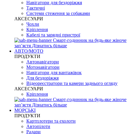
Навігатори для бездоріжжя
Тактичні
Системи стеження за собаками
АКСЕСУАРИ
Чохли
Кріплення
Кабелі та зарядні пристрої
Смарт-годинник на будь-яке жіноче
запʼястя
Дізнатись більше
АВТО/МОТО
ПРОДУКТИ
Автонавігатори
Мотонавігатори
Навігатори для вантажівок
Для бездоріжжя
Відеореєстратори та камери заднього огляду
АКСЕСУАРИ
Кріплення
Смарт-годинник на будь-яке жіноче
запʼястя
Дізнатись більше
МОРСЬКІ
ПРОДУКТИ
Картплотери та ехолоти
Автопілоти
Радари