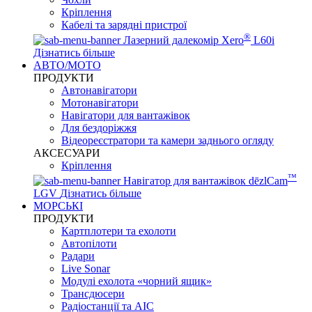
Кріплення
Кабелі та зарядні пристрої
®
Лазерний далекомір Xero
L60i
Дізнатись більше
АВТО/МОТО
ПРОДУКТИ
Автонавігатори
Мотонавігатори
Навігатори для вантажівок
Для бездоріжжя
Відеореєстратори та камери заднього огляду
АКСЕСУАРИ
Кріплення
™
Навігатор для вантажівок dēzlCam
LGV
Дізнатись більше
МОРСЬКІ
ПРОДУКТИ
Картплотери та ехолоти
Автопілоти
Радари
Live Sonar
Модулі ехолота «чорний ящик»
Трансдюсери
Радіостанції та АІС