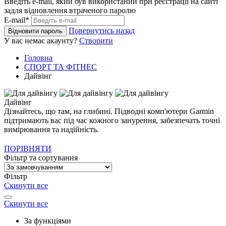
Введіть e-mail, який був використаний при реєстрації на сайті
задля відновлення втраченого паролю
E-mail*
Повернутись назад
Відновити пароль
У вас немає акаунту?
Створити
Головна
СПОРТ ТА ФІТНЕС
Дайвінг
Дайвінг
Дізнайтесь, що там, на глибині. Підводні комп'ютери Garmin
підтримають вас під час кожного занурення, забезпечать точні
вимірювання та надійність.
ПОРІВНЯТИ
Фільтр та сортування
Фільтр
Скинути все
Скинути все
За функціями