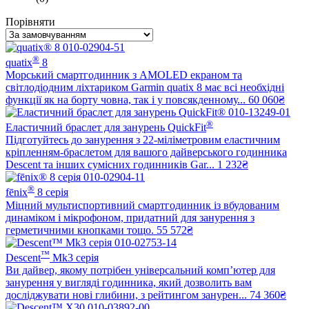
Порівняти
®
quatix
8
Морський смартгодинник з AMOLED екраном та
світлодіодним ліхтариком Garmin quatix 8 має всі необхідні
функції як на борту човна, так і у повсякденному...
60 060₴
®
Еластичний браслет для занурень QuickFit
Підготуйтесь до занурення з 22-міліметровим еластичним
кріпленням-браслетом для вашого дайверського годинника
Descent та інших сумісних годинників Gar...
1 232₴
®
fēnix
8 серія
Міцний мультиспортивний смартгодинник із вбудованим
динаміком і мікрофоном, придатний для занурення з
герметичними кнопками тощо.
55 572₴
™
Descent
Mk3 серія
Ви дайвер, якому потрібен універсальний комп’ютер для
занурення у вигляді годинника, який дозволить вам
досліджувати нові глибини, з рейтингом занурен...
74 360₴