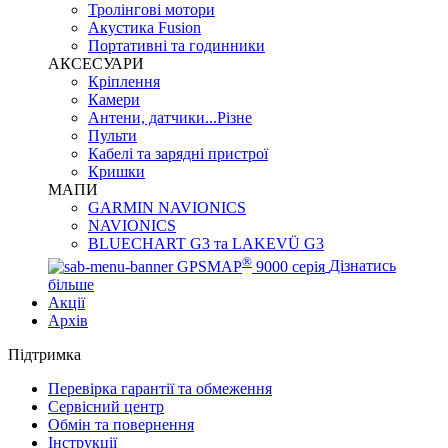
Тролінгові мотори
Акустика Fusion
Портативні та годинники
АКСЕСУАРИ
Кріплення
Камери
Антени, датчики...Різне
Пульти
Кабелі та зарядні пристрої
Кришки
МАПИ
GARMIN NAVIONICS
NAVIONICS
BLUECHART G3 та LAKEVÜ G3
®
GPSMAP
9000 серія
Дізнатись
більше
Акції
Архів
Підтримка
Перевірка гарантії та обмеження
Сервісний центр
Обмін та повернення
Інструкції