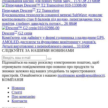
споживання кисню для різних типів зану...
15 972₴
23 680₴
™
Передавач Descent
T2 Transceiver
Вдосконалена технологія сонарної мережі SubWave дозволяє
контролювати стан 8 балонів під водою, переглядаючи тиск
повітря, глибину, швидкість потоку...
26 884₴
™
Descent
G2 серія
Комп'ютер для дайвінгу у формі годинника з надводним GPS,
AMOLED-дисплеєм та функціями моніторингу здоров'я.
Деталі виготовлені з переробленого океані...
33 650₴
СЛІДКУЙТЕ ЗА НАШИМИ НОВИНАМИ
Підпишіться на нашу розсилку електронною поштою, щоб
отримувати повідомлення про новини про продукти та
знижки залежно від ваших уподобань та зареєстрованих
пристроїв. Ознайомтеся з нашою
політикою конфіденційності
.
КОМПАНІЯ
Новини
Статті
Про компанію
Контакти