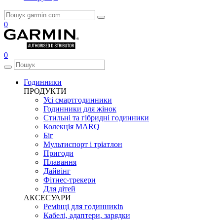
0
0
Годинники
ПРОДУКТИ
Усі смартгодинники
Годинники для жінок
Стильні та гібридні годинники
Колекція MARQ
Біг
Мультиспорт і тріатлон
Пригоди
Плавання
Дайвінг
Фітнес-трекери
Для дітей
АКСЕСУАРИ
Ремінці для годинників
Кабелі, адаптери, зарядки