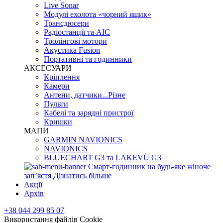
Live Sonar
Модулі ехолота «чорний ящик»
Трансдюсери
Радіостанції та АІС
Тролінгові мотори
Акустика Fusion
Портативні та годинники
АКСЕСУАРИ
Кріплення
Камери
Антени, датчики...Різне
Пульти
Кабелі та зарядні пристрої
Кришки
МАПИ
GARMIN NAVIONICS
NAVIONICS
BLUECHART G3 та LAKEVÜ G3
Смарт-годинник на будь-яке жіноче
запʼястя
Дізнатись більше
Акції
Архів
+38 044 299 85 07
Використання файлів Cookie