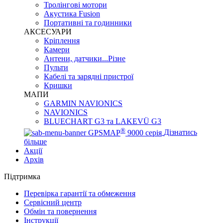
Тролінгові мотори
Акустика Fusion
Портативні та годинники
АКСЕСУАРИ
Кріплення
Камери
Антени, датчики...Різне
Пульти
Кабелі та зарядні пристрої
Кришки
МАПИ
GARMIN NAVIONICS
NAVIONICS
BLUECHART G3 та LAKEVÜ G3
®
GPSMAP
9000 серія
Дізнатись
більше
Акції
Архів
Підтримка
Перевірка гарантії та обмеження
Сервісний центр
Обмін та повернення
Інструкції