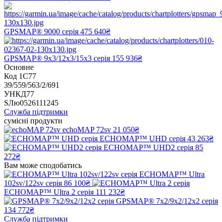
GPSMAP® 9000 серія
475 640₴
GPSMAP® 9x3/12x3/15x3 серія
155 936₴
Основне
Код 1С77
39/559/563/2/691
УНКД77
SЛю0526111245
Служба підтримки
сумісні продукти
echoMAP 72sv
21 050₴
ECHOMAP™ UHD серія
43 263₴
ECHOMAP™ UHD2 серія
85
272₴
Вам може сподобатись
ECHOMAP™ Ultra
102sv/122sv серія
86 100₴
ECHOMAP™ Ultra 2 серія
111 232₴
GPSMAP® 7x2/9x2/12x2 серія
134 772₴
Служба підтримки