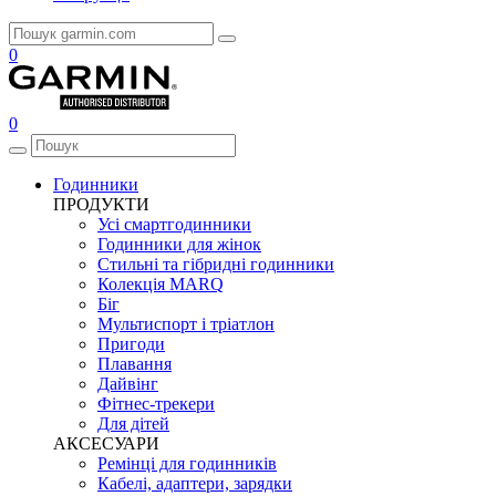
0
0
Годинники
ПРОДУКТИ
Усі смартгодинники
Годинники для жінок
Стильні та гібридні годинники
Колекція MARQ
Біг
Мультиспорт і тріатлон
Пригоди
Плавання
Дайвінг
Фітнес-трекери
Для дітей
АКСЕСУАРИ
Ремінці для годинників
Кабелі, адаптери, зарядки