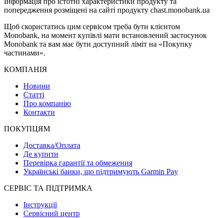
Інформація про істотні характеристики продукту та
попередження розміщені на сайті продукту chast.monobank.ua
Щоб скористатись цим сервісом треба бути клієнтом
Monobank, на момент купівлі мати встановлений застосунок
Monobank та вам має бути доступний ліміт на «Покупку
частинами».
КОМПАНІЯ
Новини
Статті
Про компанію
Контакти
ПОКУПЦЯМ
Доставка/Оплата
Де купити
Перевірка гарантії та обмеження
Українські банки, що підтримують Garmin Pay
СЕРВІС ТА ПІДТРИМКА
Інструкції
Сервісний центр