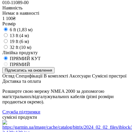
010-11089-00
Наявність
Немає в наявності
1 100₴
Розмір
6 ft (1,83 м)
13 ft (4 м)
19 ft (6 м)
32 ft (10 м)
Лінійка продукту
ПРЯМИЙ КУТ
ПРЯМИЙ
Підписатись на оновлення
Огляд
Специфікації
В комплекті
Аксесуари
Сумісні пристрої
Доставка та оплата
Розширте свою мережу NMEA 2000 за допомогою
магістральних/відгалужувальних кабелів (різні розміри
продаються окремо).
Служба підтримки
сумісні продукти