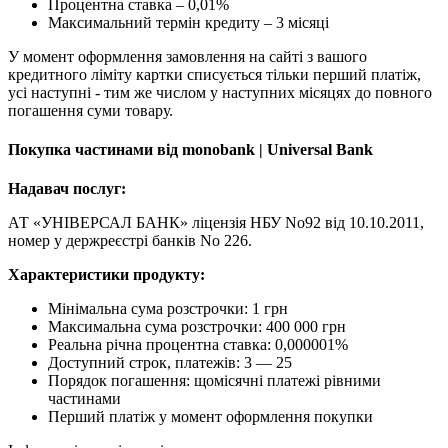
Процентна ставка – 0,01%
Максимальний термін кредиту – 3 місяці
У момент оформлення замовлення на сайті з вашого
кредитного ліміту картки списується тільки перший платіж,
усі наступні - тим же числом у наступних місяцях до повного
погашення суми товару.
Покупка частинами від monobank | Universal Bank
Надавач послуг:
АТ «УНІВЕРСАЛ БАНК» ліцензія НБУ No92 від 10.10.2011,
номер у держреєстрі банків No 226.
Характеристики продукту:
Мінімальна сума розстрочки: 1 грн
Максимальна сума розстрочки: 400 000 грн
Реальна річна процентна ставка: 0,000001%
Доступний строк, платежів: 3 — 25
Порядок погашення: щомісячні платежі рівними
частинами
Перший платіж у момент оформлення покупки