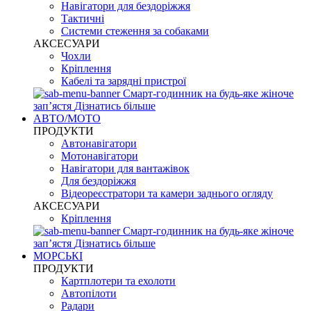
Навігатори для бездоріжжя
Тактичні
Системи стеження за собаками
АКСЕСУАРИ
Чохли
Кріплення
Кабелі та зарядні пристрої
Смарт-годинник на будь-яке жіноче
запʼястя
Дізнатись більше
АВТО/МОТО
ПРОДУКТИ
Автонавігатори
Мотонавігатори
Навігатори для вантажівок
Для бездоріжжя
Відеореєстратори та камери заднього огляду
АКСЕСУАРИ
Кріплення
Смарт-годинник на будь-яке жіноче
запʼястя
Дізнатись більше
МОРСЬКІ
ПРОДУКТИ
Картплотери та ехолоти
Автопілоти
Радари