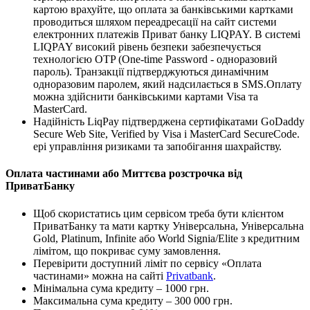
картою врахуйте, що оплата за банківськими картками
проводиться шляхом переадресації на сайт системи
електронних платежів Приват банку LIQPAY. В системі
LIQPAY високий рівень безпеки забезпечується
технологією OTP (One-time Password - одноразовий
пароль). Транзакції підтверджуються динамічним
одноразовим паролем, який надсилається в SMS.Оплату
можна здійснити банківськими картами Visa та
MasterCard.
Надійність LiqPay підтверджена сертифікатами GoDaddy
Secure Web Site, Verified by Visa і MasterCard SecureCode.
ері управління ризиками та запобігання шахрайству.
Оплата частинами або Миттєва розстрочка від
ПриватБанку
Щоб скористатись цим сервісом треба бути клієнтом
ПриватБанку та мати картку Універсальна, Універсальна
Gold, Platinum, Infinite або World Signia/Elite з кредитним
лімітом, що покриває суму замовлення.
Перевірити доступний ліміт по сервісу «Оплата
частинами» можна на сайті
Privatbank
.
Мінімальна сума кредиту – 1000 грн.
Максимальна сума кредиту – 300 000 грн.