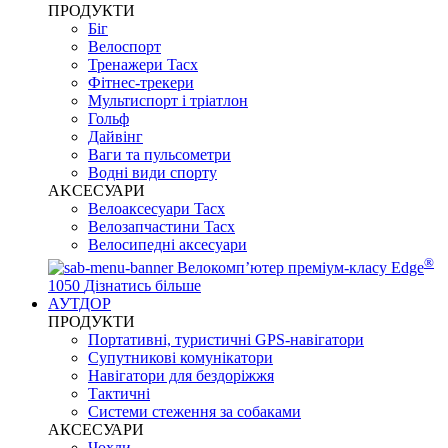
ПРОДУКТИ
Біг
Велоспорт
Тренажери Tacx
Фітнес-трекери
Мультиспорт і тріатлон
Гольф
Дайвінг
Ваги та пульсометри
Водні види спорту
AKCЕСУАРИ
Велоаксесуари Tacx
Велозапчастини Tacx
Велосипедні аксесуари
®
Велокомп’ютер преміум-класу Edge
1050
Дізнатись більше
АУТДОР
ПРОДУКТИ
Портативні, туристичні GPS-навігатори
Супутникові комунікатори
Навігатори для бездоріжжя
Тактичні
Системи стеження за собаками
АКСЕСУАРИ
Чохли