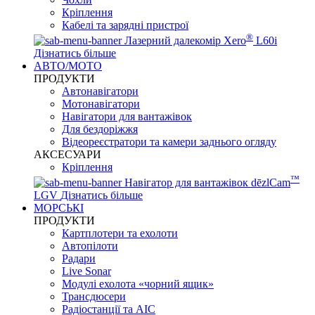
Кріплення
Кабелі та зарядні пристрої
®
Лазерний далекомір Xero
L60i
Дізнатись більше
АВТО/МОТО
ПРОДУКТИ
Автонавігатори
Мотонавігатори
Навігатори для вантажівок
Для бездоріжжя
Відеореєстратори та камери заднього огляду
АКСЕСУАРИ
Кріплення
™
Навігатор для вантажівок dēzlCam
LGV
Дізнатись більше
МОРСЬКІ
ПРОДУКТИ
Картплотери та ехолоти
Автопілоти
Радари
Live Sonar
Модулі ехолота «чорний ящик»
Трансдюсери
Радіостанції та АІС