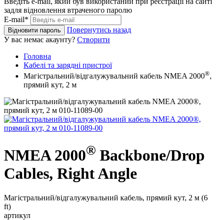
Введіть e-mail, який був використаний при реєстрації на сайті
задля відновлення втраченого паролю
E-mail*
Повернутись назад
Відновити пароль
У вас немає акаунту?
Створити
Головна
Кабелі та зарядні пристрої
®
Магістральний/відгалужувальний кабель NMEA 2000
,
прямий кут, 2 м
®
NMEA 2000
Backbone/Drop
Cables, Right Angle
Магістральний/відгалужувальний кабель, прямий кут, 2 м (6
ft)
артикул