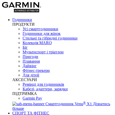
Годинники
ПРОДУКТИ
Усі смартгодинники
Годинники для жінок
Стильні та гібридні годинники
Колекція MARQ
Біг
Мультиспорт і тріатлон
Пригоди
Плавання
Дайвінг
Фітнес-трекери
Для дітей
АКСЕСУАРИ
Ремінці для годинників
Кабелі, адаптери, зарядки
ПІДТРИМКА
Garmin Pay
®
Смартгодинник Venu
X1
Дізнатись
більше
СПОРТ ТА ФІТНЕС