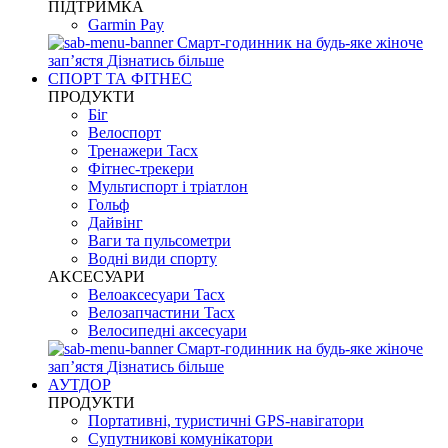
ПІДТРИМКА
Garmin Pay
Смарт-годинник на будь-яке жіноче
запʼястя
Дізнатись більше
СПОРТ ТА ФІТНЕС
ПРОДУКТИ
Біг
Велоспорт
Тренажери Tacx
Фітнес-трекери
Мультиспорт і тріатлон
Гольф
Дайвінг
Ваги та пульсометри
Водні види спорту
AKCЕСУАРИ
Велоаксесуари Tacx
Велозапчастини Tacx
Велосипедні аксесуари
Смарт-годинник на будь-яке жіноче
запʼястя
Дізнатись більше
АУТДОР
ПРОДУКТИ
Портативні, туристичні GPS-навігатори
Супутникові комунікатори