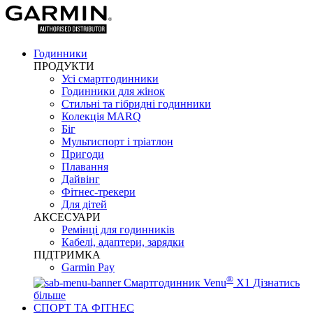
Годинники
ПРОДУКТИ
Усі смартгодинники
Годинники для жінок
Стильні та гібридні годинники
Колекція MARQ
Біг
Мультиспорт і тріатлон
Пригоди
Плавання
Дайвінг
Фітнес-трекери
Для дітей
АКСЕСУАРИ
Ремінці для годинників
Кабелі, адаптери, зарядки
ПІДТРИМКА
Garmin Pay
®
Смартгодинник Venu
X1
Дізнатись
більше
СПОРТ ТА ФІТНЕС