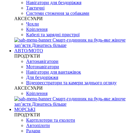
Навігатори для бездоріжжя
Тактичні
Системи стеження за собаками
АКСЕСУАРИ
Чохли
Кріплення
Кабелі та зарядні пристрої
Смарт-годинник на будь-яке жіноче
запʼястя
Дізнатись більше
АВТО/МОТО
ПРОДУКТИ
Автонавігатори
Мотонавігатори
Навігатори для вантажівок
Для бездоріжжя
Відеореєстратори та камери заднього огляду
АКСЕСУАРИ
Кріплення
Смарт-годинник на будь-яке жіноче
запʼястя
Дізнатись більше
МОРСЬКІ
ПРОДУКТИ
Картплотери та ехолоти
Автопілоти
Радари