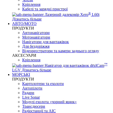
Кріплення
Кабелі та зарядні пристрої
®
Лазерний далекомір Xero
L60i
Дізнатись більше
АВТО/МОТО
ПРОДУКТИ
Автонавігатори
Мотонавігатори
Навігатори для вантажівок
Для бездоріжжя
Відеореєстратори та камери заднього огляду
АКСЕСУАРИ
Кріплення
™
Навігатор для вантажівок dēzlCam
LGV
Дізнатись більше
МОРСЬКІ
ПРОДУКТИ
Картплотери та ехолоти
Автопілоти
Радари
Live Sonar
Модулі ехолота «чорний ящик»
Трансдюсери
Радіостанції та АІС