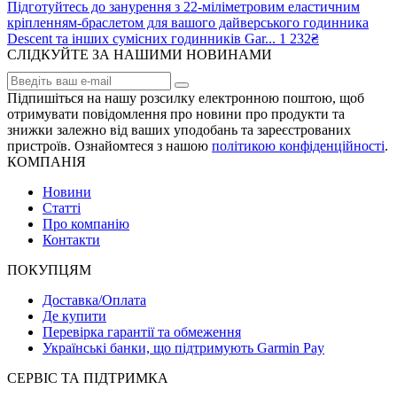
Підготуйтесь до занурення з 22-міліметровим еластичним
кріпленням-браслетом для вашого дайверського годинника
Descent та інших сумісних годинників Gar...
1 232₴
СЛІДКУЙТЕ ЗА НАШИМИ НОВИНАМИ
Підпишіться на нашу розсилку електронною поштою, щоб
отримувати повідомлення про новини про продукти та
знижки залежно від ваших уподобань та зареєстрованих
пристроїв. Ознайомтеся з нашою
політикою конфіденційності
.
КОМПАНІЯ
Новини
Статті
Про компанію
Контакти
ПОКУПЦЯМ
Доставка/Оплата
Де купити
Перевірка гарантії та обмеження
Українські банки, що підтримують Garmin Pay
СЕРВІС ТА ПІДТРИМКА