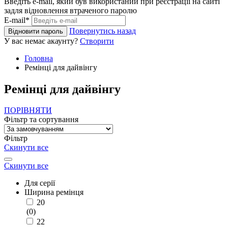
Введіть e-mail, який був використаний при реєстрації на сайті
задля відновлення втраченого паролю
E-mail*
Повернутись назад
Відновити пароль
У вас немає акаунту?
Створити
Головна
Ремінці для дайвінгу
Ремінці для дайвінгу
ПОРІВНЯТИ
Фільтр та сортування
Фільтр
Скинути все
Скинути все
Для серії
Ширина ремінця
20
(
0
)
22