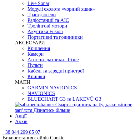
Live Sonar
Модулі ехолота «чорний ящик»
Трансдюсери
Радіостанції та АІС
Тролінгові мотори
Акустика Fusion
Портативні та годинники
АКСЕСУАРИ
Кріплення
Камери
Антени, датчики...Різне
Пульти
Кабелі та зарядні пристрої
Кришки
МАПИ
GARMIN NAVIONICS
NAVIONICS
BLUECHART G3 та LAKEVÜ G3
Смарт-годинник на будь-яке жіноче
запʼястя
Дізнатись більше
Акції
Архів
+38 044 299 85 07
Використання файлів Cookie