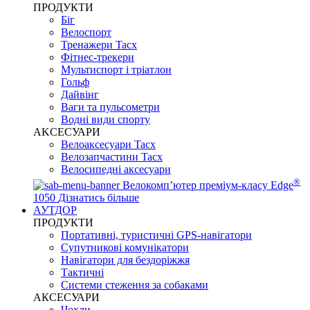
ПРОДУКТИ
Біг
Велоспорт
Тренажери Tacx
Фітнес-трекери
Мультиспорт і тріатлон
Гольф
Дайвінг
Ваги та пульсометри
Водні види спорту
AKCЕСУАРИ
Велоаксесуари Tacx
Велозапчастини Tacx
Велосипедні аксесуари
®
Велокомп’ютер преміум-класу Edge
1050
Дізнатись більше
АУТДОР
ПРОДУКТИ
Портативні, туристичні GPS-навігатори
Супутникові комунікатори
Навігатори для бездоріжжя
Тактичні
Системи стеження за собаками
АКСЕСУАРИ
Чохли