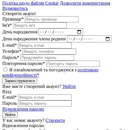
Політка щодо файлів Cookie
Дозволити використання
Відмовитись
Створити акаунт
Прізвище*
Ім'я*
День народження
День народження члена родини
E-mail*
Телефон*
Пароль*
Повторення паролю*
Я ознайомлений та погоджуюся з
політикою
конфіденційності*
Зареєструватися
Вже маєте створений акаунт?
Увійти
Вхід
E-mail*
Пароль
Відновлення паролю
Увійти
У вас немає акаунту?
Створити
Відновлення паролю