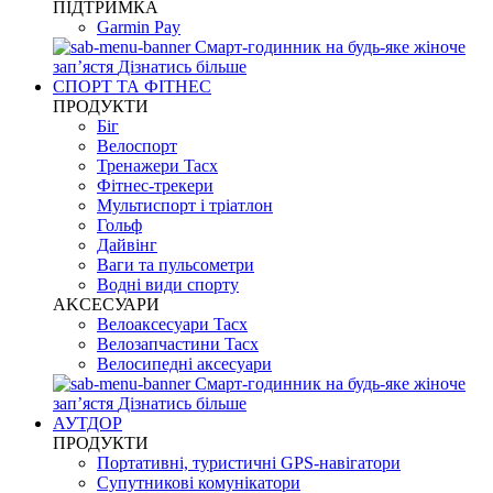
ПІДТРИМКА
Garmin Pay
Смарт-годинник на будь-яке жіноче
запʼястя
Дізнатись більше
СПОРТ ТА ФІТНЕС
ПРОДУКТИ
Біг
Велоспорт
Тренажери Tacx
Фітнес-трекери
Мультиспорт і тріатлон
Гольф
Дайвінг
Ваги та пульсометри
Водні види спорту
AKCЕСУАРИ
Велоаксесуари Tacx
Велозапчастини Tacx
Велосипедні аксесуари
Смарт-годинник на будь-яке жіноче
запʼястя
Дізнатись більше
АУТДОР
ПРОДУКТИ
Портативні, туристичні GPS-навігатори
Супутникові комунікатори