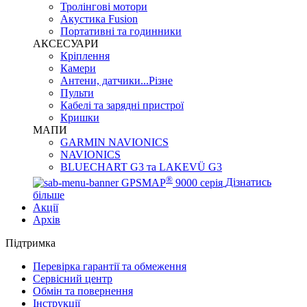
Тролінгові мотори
Акустика Fusion
Портативні та годинники
АКСЕСУАРИ
Кріплення
Камери
Антени, датчики...Різне
Пульти
Кабелі та зарядні пристрої
Кришки
МАПИ
GARMIN NAVIONICS
NAVIONICS
BLUECHART G3 та LAKEVÜ G3
®
GPSMAP
9000 серія
Дізнатись
більше
Акції
Архів
Підтримка
Перевірка гарантії та обмеження
Сервісний центр
Обмін та повернення
Інструкції