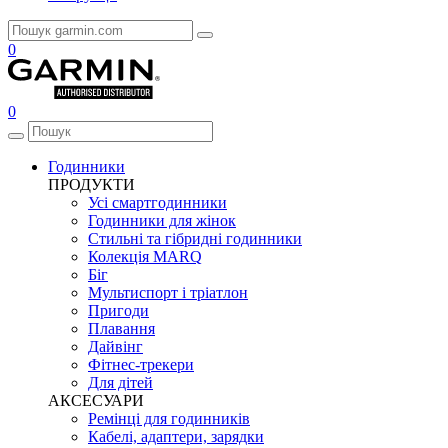
0
0
Годинники
ПРОДУКТИ
Усі смартгодинники
Годинники для жінок
Стильні та гібридні годинники
Колекція MARQ
Біг
Мультиспорт і тріатлон
Пригоди
Плавання
Дайвінг
Фітнес-трекери
Для дітей
АКСЕСУАРИ
Ремінці для годинників
Кабелі, адаптери, зарядки