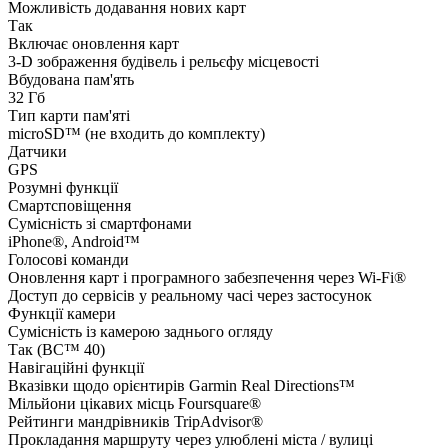
Можливість додавання нових карт
Так
Включає оновлення карт
3-D зображення будівель і рельєфу місцевості
Вбудована пам'ять
32 Гб
Тип карти пам'яті
microSD™ (не входить до комплекту)
Датчики
GPS
Розумні функції
Смартсповіщення
Сумісність зі смартфонами
iPhone®, Android™
Голосові команди
Оновлення карт і програмного забезпечення через Wi-Fi®
Доступ до сервісів у реальному часі через застосунок
Функції камери
Сумісність із камерою заднього огляду
Так (BC™ 40)
Навігаційні функції
Вказівки щодо орієнтирів Garmin Real Directions™
Мільйони цікавих місць Foursquare®
Рейтинги мандрівників TripAdvisor®
Прокладання маршруту через улюблені міста / вулиці