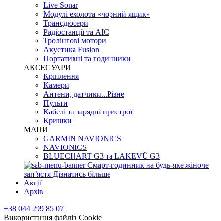
Live Sonar
Модулі ехолота «чорний ящик»
Трансдюсери
Радіостанції та АІС
Тролінгові мотори
Акустика Fusion
Портативні та годинники
АКСЕСУАРИ
Кріплення
Камери
Антени, датчики...Різне
Пульти
Кабелі та зарядні пристрої
Кришки
МАПИ
GARMIN NAVIONICS
NAVIONICS
BLUECHART G3 та LAKEVÜ G3
Смарт-годинник на будь-яке жіноче
запʼястя
Дізнатись більше
Акції
Архів
+38 044 299 85 07
Використання файлів Cookie