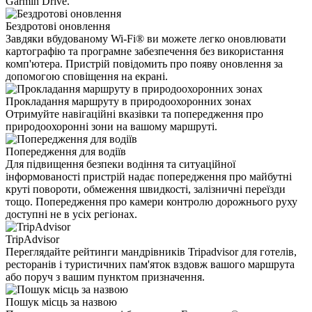
Garmin Drive.
Бездротові оновлення
Завдяки вбудованому Wi-Fi® ви можете легко оновлювати
картографію та програмне забезпечення без використання
комп'ютера. Пристрій повідомить про появу оновлення за
допомогою сповіщення на екрані.
Прокладання маршруту в природоохоронних зонах
Отримуйте навігаційні вказівки та попередження про
природоохоронні зони на вашому маршруті.
Попередження для водіїв
Для підвищення безпеки водіння та ситуаційної
інформованості пристрій надає попередження про майбутні
круті повороти, обмеження швидкості, залізничні переїзди
тощо. Попередження про камери контролю дорожнього руху
доступні не в усіх регіонах.
TripAdvisor
Переглядайте рейтинги мандрівників Tripadvisor для готелів,
ресторанів і туристичних пам'яток вздовж вашого маршрута
або поруч з вашим пунктом призначення.
Пошук місць за назвою