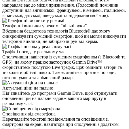
направляє вас до місця призначення. (Голосовий помічник
доступний для англійської, французької, німецької, італійської,
іспанської, датської, шведської та нідерландської мов).
Телефонні виклики у режимі "вільні руки"
Вбудована бездротова технологія Bluetooth® дає змогу
синхронізувати сумісний смартфон, щоб ви могли виконувати
телефонні виклики, не забираючи рук від керма.
Трафік і погода у реальному часі
Сполучивши навігатор із сумісним смартфоном (з Bluetooth та
GPS), на якому працює застосунок Garmin Drive™
скористайтесь послугою Live трафік, щоб оминати затори та
знаходити об’їзні шляхи. Також дивіться прогноз погоди,
поточні умови та анімований радар.
Актуальні ціни на пальне
Під’єднайтесь до програми Garmin Drive, щоб отримувати
оновлення цін на пальне вздовж вашого маршруту в
реальному часі.
Сповіщення від смартфона
Переглядайте текстові повідомлення та оповіщення зі
смартфона на екрані навігатора при сполученні з додатком