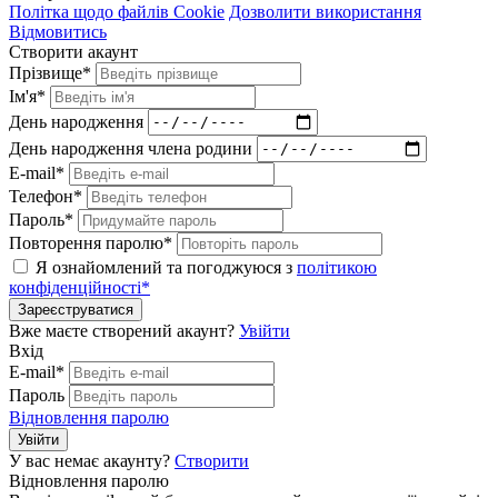
Політка щодо файлів Cookie
Дозволити використання
Відмовитись
Створити акаунт
Прізвище*
Ім'я*
День народження
День народження члена родини
E-mail*
Телефон*
Пароль*
Повторення паролю*
Я ознайомлений та погоджуюся з
політикою
конфіденційності*
Зареєструватися
Вже маєте створений акаунт?
Увійти
Вхід
E-mail*
Пароль
Відновлення паролю
Увійти
У вас немає акаунту?
Створити
Відновлення паролю