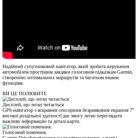
Надійний супутниковий навігатор, який зробить керування
автомобілем простішим завдяки голосовим підказкам Garmin,
створенню оптимальних маршрутів та багатьом іншим
функціям.
ВИ ЦЕ ПОЛЮБИТЕ
Дисплей, що легко читається
GPS-навігатор з яскравим сенсорним безрамковим екраном 7”
високої роздільної здатності дає змогу легко переглядати
важливу інформацію та деталі карти.
Голосовий помічник
Garmin DriveSmart реагує на вказівки голосом, а потім