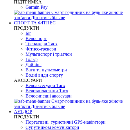
ПІДТРИМКА
Garmin Pay
Смарт-годинник на будь-яке жіноче
запʼястя
Дізнатись більше
СПОРТ ТА ФІТНЕС
ПРОДУКТИ
Біг
Велоспорт
Тренажери Tacx
Фітнес-трекери
Мультиспорт і тріатлон
Гольф
Дайвінг
Ваги та пульсометри
Водні види спорту
AKCЕСУАРИ
Велоаксесуари Tacx
Велозапчастини Tacx
Велосипедні аксесуари
Смарт-годинник на будь-яке жіноче
запʼястя
Дізнатись більше
АУТДОР
ПРОДУКТИ
Портативні, туристичні GPS-навігатори
Супутникові комунікатори