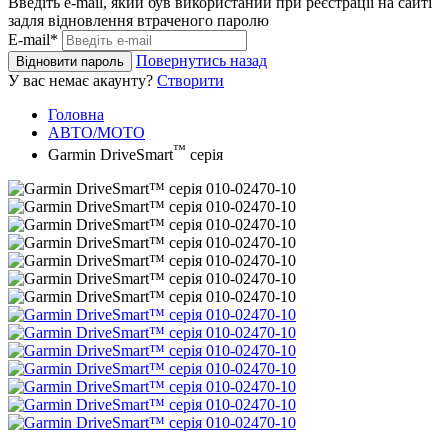
Введіть e-mail, який був використаний при реєстрації на сайті
задля відновлення втраченого паролю
E-mail*
Повернутись назад
Відновити пароль
У вас немає акаунту?
Створити
Головна
АВТО/МОТО
™
Garmin DriveSmart
серія