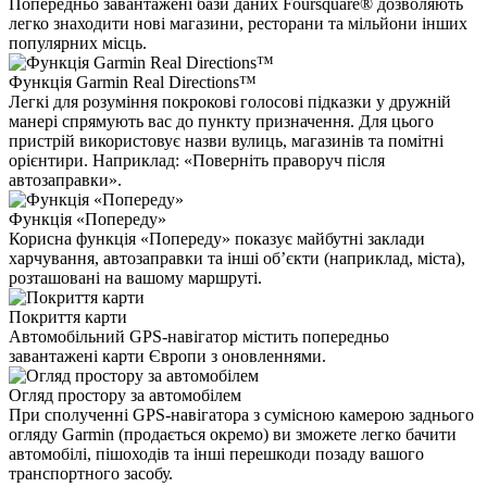
Попередньо завантажені бази даних Foursquare® дозволяють
легко знаходити нові магазини, ресторани та мільйони інших
популярних місць.
Функція Garmin Real Directions™
Легкі для розуміння покрокові голосові підказки у дружній
манері спрямують вас до пункту призначення. Для цього
пристрій використовує назви вулиць, магазинів та помітні
орієнтири. Наприклад: «Поверніть праворуч після
автозаправки».
Функція «Попереду»
Корисна функція «Попереду» показує майбутні заклади
харчування, автозаправки та інші об’єкти (наприклад, міста),
розташовані на вашому маршруті.
Покриття карти
Автомобільний GPS-навігатор містить попередньо
завантажені карти Європи з оновленнями.
Огляд простору за автомобілем
При сполученні GPS-навігатора з сумісною камерою заднього
огляду Garmin (продається окремо) ви зможете легко бачити
автомобілі, пішоходів та інші перешкоди позаду вашого
транспортного засобу.