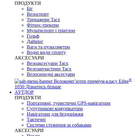
ПРОДУКТИ
Біг
Велоспорт
Тренажери Tacx
Фітнес-трекери
Мультиспорт і тріатлон
Гольф
Дайвінг
Ваги та пульсометри
Водні види спорту
AKCЕСУАРИ
Велоаксесуари Tacx
Велозапчастини Tacx
Велосипедні аксесуари
®
Велокомп’ютер преміум-класу Edge
1050
Дізнатись більше
АУТДОР
ПРОДУКТИ
Портативні, туристичні GPS-навігатори
Супутникові комунікатори
Навігатори для бездоріжжя
Тактичні
Системи стеження за собаками
АКСЕСУАРИ
Чохли