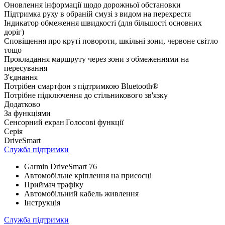
Оновлення інформації щодо дорожньої обстановки
Підтримка руху в обраній смузі з видом на перехрестя
Індикатор обмеження швидкості (для більшості основних
доріг)
Сповіщення про круті повороти, шкільні зони, червоне світло
тощо
Прокладання маршруту через зони з обмеженнями на
пересування
З'єднання
Потрібен смартфон з підтримкою Bluetooth®
Потрібне підключення до стільникового зв'язку
Додатково
За функціями
Сенсорний екран|Голосові функції
Серія
DriveSmart
Служба підтримки
Garmin DriveSmart 76
Автомобільне кріплення на присосці
Приймач трафіку
Автомобільний кабель живлення
Інструкція
Служба підтримки