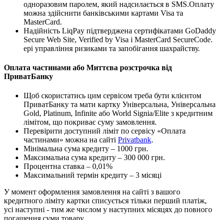
одноразовим паролем, який надсилається в SMS.Оплату
можна здійснити банківськими картами Visa та
MasterCard.
Надійність LiqPay підтверджена сертифікатами GoDaddy
Secure Web Site, Verified by Visa і MasterCard SecureCode.
ері управління ризиками та запобігання шахрайству.
Оплата частинами або Миттєва розстрочка від
ПриватБанку
Щоб скористатись цим сервісом треба бути клієнтом
ПриватБанку та мати картку Універсальна, Універсальна
Gold, Platinum, Infinite або World Signia/Elite з кредитним
лімітом, що покриває суму замовлення.
Перевірити доступний ліміт по сервісу «Оплата
частинами» можна на сайті
Privatbank
.
Мінімальна сума кредиту – 1000 грн.
Максимальна сума кредиту – 300 000 грн.
Процентна ставка – 0,01%
Максимальний термін кредиту – 3 місяці
У момент оформлення замовлення на сайті з вашого
кредитного ліміту картки списується тільки перший платіж,
усі наступні - тим же числом у наступних місяцях до повного
погашення суми товару.