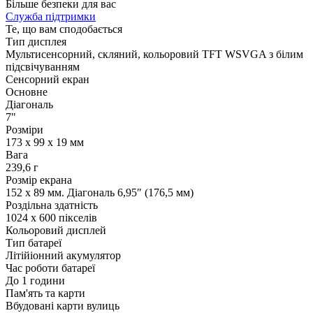
Більше безпеки для вас
Служба підтримки
Те, що вам сподобається
Тип дисплея
Мультисенсорний, скляний, кольоровий TFT WSVGA з білим
підсвічуванням
Сенсорний екран
Основне
Діагональ
7"
Розміри
173 x 99 x 19 мм
Вага
239,6 г
Розмір екрана
152 x 89 мм. Діагональ 6,95″ (176,5 мм)
Роздільна здатність
1024 x 600 пікселів
Кольоровий дисплей
Тип батареї
Літійіонний акумулятор
Час роботи батареї
До 1 години
Пам'ять та карти
Вбудовані карти вулиць