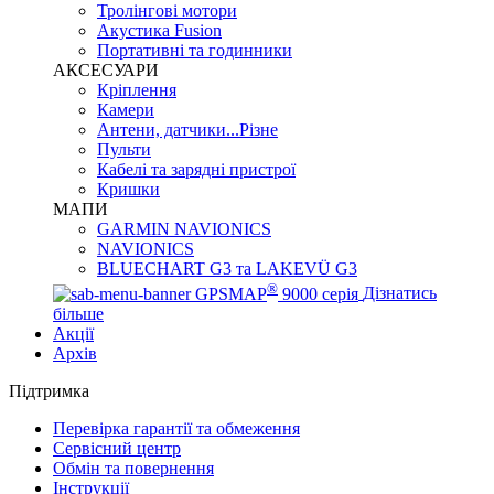
Тролінгові мотори
Акустика Fusion
Портативні та годинники
АКСЕСУАРИ
Кріплення
Камери
Антени, датчики...Різне
Пульти
Кабелі та зарядні пристрої
Кришки
МАПИ
GARMIN NAVIONICS
NAVIONICS
BLUECHART G3 та LAKEVÜ G3
®
GPSMAP
9000 серія
Дізнатись
більше
Акції
Архів
Підтримка
Перевірка гарантії та обмеження
Сервісний центр
Обмін та повернення
Інструкції