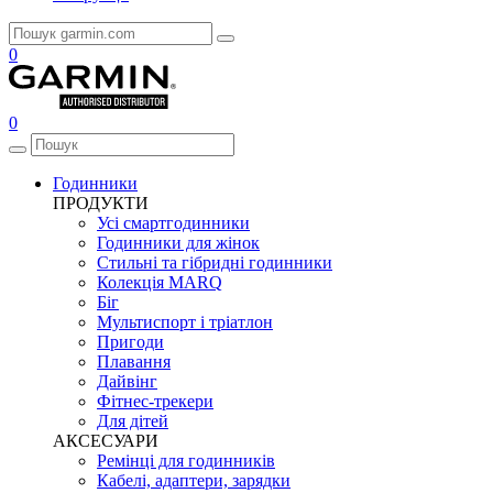
0
0
Годинники
ПРОДУКТИ
Усі смартгодинники
Годинники для жінок
Стильні та гібридні годинники
Колекція MARQ
Біг
Мультиспорт і тріатлон
Пригоди
Плавання
Дайвінг
Фітнес-трекери
Для дітей
АКСЕСУАРИ
Ремінці для годинників
Кабелі, адаптери, зарядки