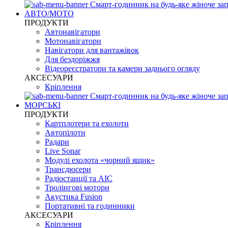
Смарт-годинник на будь-яке жіноче зап
АВТО/МОТО
ПРОДУКТИ
Автонавігатори
Мотонавігатори
Навігатори для вантажівок
Для бездоріжжя
Відеореєстратори та камери заднього огляду
АКСЕСУАРИ
Кріплення
Смарт-годинник на будь-яке жіноче зап
МОРСЬКІ
ПРОДУКТИ
Картплотери та ехолоти
Автопілоти
Радари
Live Sonar
Модулі ехолота «чорний ящик»
Трансдюсери
Радіостанції та АІС
Тролінгові мотори
Акустика Fusion
Портативні та годинники
АКСЕСУАРИ
Кріплення