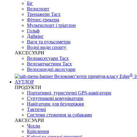
Біг
Велоспорт
Тренажери Tacx
Фітнес-трекери
Мультиспорт і тріатлон
Гольф
Дайвінг
Ваги та пульсометри
Водні види спорту
AKCЕСУАРИ
Велоаксесуари Tacx
Велозапчастини Tacx
Велосипедні аксесуари
®
Велокомп’ютер преміум-класу Edge
1
АУТДОР
ПРОДУКТИ
Портативні, туристичні GPS-навігатори
Супутникові комунікатори
Навігатори для бездоріжжя
Тактичні
Системи стеження за собаками
АКСЕСУАРИ
Чохли
Кріплення
Кабелі та зарядні пристрої