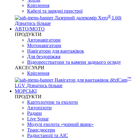
Кріплення
Кабелі та зарядні пристрої
®
Лазерний далекомір Xero
L60i
Дізнатись більше
АВТО/МОТО
ПРОДУКТИ
Автонавігатори
Мотонавігатори
Навігатори для вантажівок
Для бездоріжжя
Відеореєстратори та камери заднього огляду
АКСЕСУАРИ
Кріплення
™
Навігатор для вантажівок dēzlCam
LGV
Дізнатись більше
МОРСЬКІ
ПРОДУКТИ
Картплотери та ехолоти
Автопілоти
Радари
Live Sonar
Модулі ехолота «чорний ящик»
Трансдюсери
Радіостанції та АІС