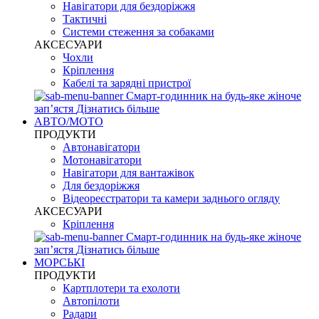
Навігатори для бездоріжжя
Тактичні
Системи стеження за собаками
АКСЕСУАРИ
Чохли
Кріплення
Кабелі та зарядні пристрої
Смарт-годинник на будь-яке жіноче
запʼястя
Дізнатись більше
АВТО/МОТО
ПРОДУКТИ
Автонавігатори
Мотонавігатори
Навігатори для вантажівок
Для бездоріжжя
Відеореєстратори та камери заднього огляду
АКСЕСУАРИ
Кріплення
Смарт-годинник на будь-яке жіноче
запʼястя
Дізнатись більше
МОРСЬКІ
ПРОДУКТИ
Картплотери та ехолоти
Автопілоти
Радари