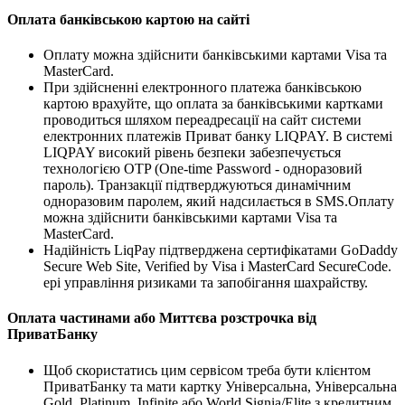
Оплата банківською картою на сайті
Оплату можна здійснити банківськими картами Visa та
MasterCard.
При здійсненні електронного платежа банківською
картою врахуйте, що оплата за банківськими картками
проводиться шляхом переадресації на сайт системи
електронних платежів Приват банку LIQPAY. В системі
LIQPAY високий рівень безпеки забезпечується
технологією OTP (One-time Password - одноразовий
пароль). Транзакції підтверджуються динамічним
одноразовим паролем, який надсилається в SMS.Оплату
можна здійснити банківськими картами Visa та
MasterCard.
Надійність LiqPay підтверджена сертифікатами GoDaddy
Secure Web Site, Verified by Visa і MasterCard SecureCode.
ері управління ризиками та запобігання шахрайству.
Оплата частинами або Миттєва розстрочка від
ПриватБанку
Щоб скористатись цим сервісом треба бути клієнтом
ПриватБанку та мати картку Універсальна, Універсальна
Gold, Platinum, Infinite або World Signia/Elite з кредитним