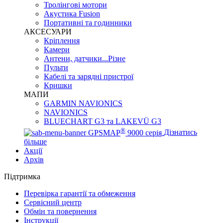
Тролінгові мотори
Акустика Fusion
Портативні та годинники
АКСЕСУАРИ
Кріплення
Камери
Антени, датчики...Різне
Пульти
Кабелі та зарядні пристрої
Кришки
МАПИ
GARMIN NAVIONICS
NAVIONICS
BLUECHART G3 та LAKEVÜ G3
®
GPSMAP
9000 серія
Дізнатись
більше
Акції
Архів
Підтримка
Перевірка гарантії та обмеження
Сервісний центр
Обмін та повернення
Інструкції