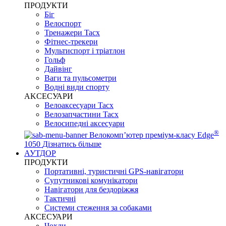
ПРОДУКТИ
Біг
Велоспорт
Тренажери Tacx
Фітнес-трекери
Мультиспорт і тріатлон
Гольф
Дайвінг
Ваги та пульсометри
Водні види спорту
AKCЕСУАРИ
Велоаксесуари Tacx
Велозапчастини Tacx
Велосипедні аксесуари
®
Велокомп’ютер преміум-класу Edge
1050
Дізнатись більше
АУТДОР
ПРОДУКТИ
Портативні, туристичні GPS-навігатори
Супутникові комунікатори
Навігатори для бездоріжжя
Тактичні
Системи стеження за собаками
АКСЕСУАРИ
Чохли