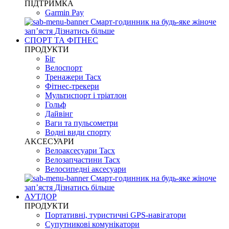
ПІДТРИМКА
Garmin Pay
Смарт-годинник на будь-яке жіноче
запʼястя
Дізнатись більше
СПОРТ ТА ФІТНЕС
ПРОДУКТИ
Біг
Велоспорт
Тренажери Tacx
Фітнес-трекери
Мультиспорт і тріатлон
Гольф
Дайвінг
Ваги та пульсометри
Водні види спорту
AKCЕСУАРИ
Велоаксесуари Tacx
Велозапчастини Tacx
Велосипедні аксесуари
Смарт-годинник на будь-яке жіноче
запʼястя
Дізнатись більше
АУТДОР
ПРОДУКТИ
Портативні, туристичні GPS-навігатори
Супутникові комунікатори