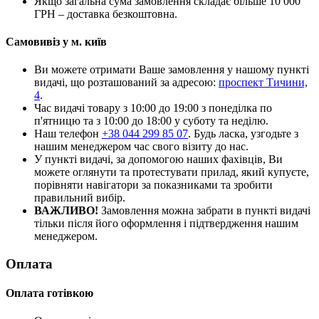
Якщо загальна сума замовлення складає більше 10 000
ГРН – доставка безкоштовна.
Самовивіз у м. київ
Ви можете отримати Ваше замовлення у нашому пункті
видачі, що розташований за адресою:
проспект Тичини,
4
.
Час видачі товару з 10:00 до 19:00 з понеділка по
п'ятницю та з 10:00 до 18:00 у суботу та неділю.
Наш телефон
+38 044 299 85 07
. Будь ласка, узгодьте з
нашим менеджером час свого візиту до нас.
У пункті видачі, за допомогою наших фахівців, Ви
можете оглянути та протестувати прилад, який купуєте,
порівняти навігатори за показниками та зробити
правильний вибір.
ВАЖЛИВО!
Замовлення можна забрати в пункті видачі
тільки після його оформлення і підтвердження нашим
менеджером.
Оплата
Оплата готівкою