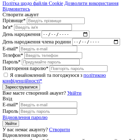
Політка щодо файлів Cookie
Дозволити використання
Відмовитись
Створити акаунт
Прізвище*
Ім'я*
День народження
День народження члена родини
E-mail*
Телефон*
Пароль*
Повторення паролю*
Я ознайомлений та погоджуюся з
політикою
конфіденційності*
Зареєструватися
Вже маєте створений акаунт?
Увійти
Вхід
E-mail*
Пароль
Відновлення паролю
Увійти
У вас немає акаунту?
Створити
Відновлення паролю