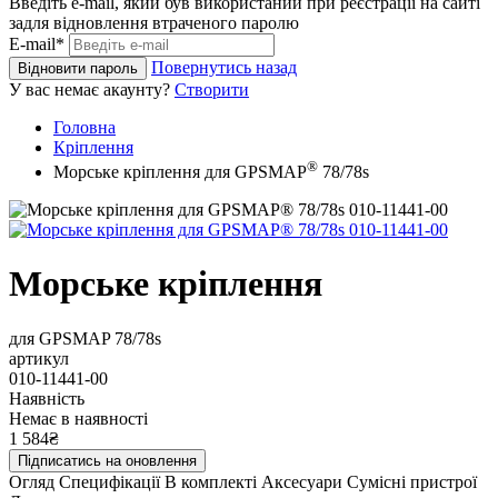
Введіть e-mail, який був використаний при реєстрації на сайті
задля відновлення втраченого паролю
E-mail*
Повернутись назад
Відновити пароль
У вас немає акаунту?
Створити
Головна
Кріплення
®
Морське кріплення для GPSMAP
78/78s
Морське кріплення
для GPSMAP 78/78s
артикул
010-11441-00
Наявність
Немає в наявності
1 584₴
Підписатись на оновлення
Огляд
Специфікації
В комплекті
Аксесуари
Сумісні пристрої