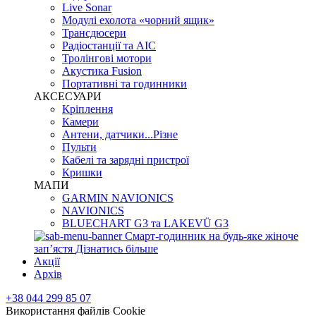
Live Sonar
Модулі ехолота «чорний ящик»
Трансдюсери
Радіостанції та АІС
Тролінгові мотори
Акустика Fusion
Портативні та годинники
АКСЕСУАРИ
Кріплення
Камери
Антени, датчики...Різне
Пульти
Кабелі та зарядні пристрої
Кришки
МАПИ
GARMIN NAVIONICS
NAVIONICS
BLUECHART G3 та LAKEVÜ G3
Смарт-годинник на будь-яке жіноче
запʼястя
Дізнатись більше
Акції
Архів
+38 044 299 85 07
Використання файлів Cookie