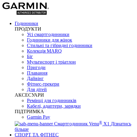
Годинники
ПРОДУКТИ
Усі смартгодинники
Годинники для жінок
Стильні та гібридні годинники
Колекція MARQ
Біг
Мультиспорт і тріатлон
Пригоди
Плавання
Дайвінг
Фітнес-трекери
Для дітей
АКСЕСУАРИ
Ремінці для годинників
Кабелі, адаптери, зарядки
ПІДТРИМКА
Garmin Pay
®
Смартгодинник Venu
X1
Дізнатись
більше
СПОРТ ТА ФІТНЕС