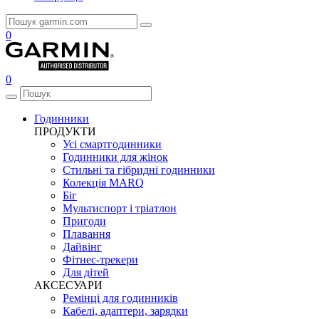
0
0
Годинники
ПРОДУКТИ
Усі смартгодинники
Годинники для жінок
Стильні та гібридні годинники
Колекція MARQ
Біг
Мультиспорт і тріатлон
Пригоди
Плавання
Дайвінг
Фітнес-трекери
Для дітей
АКСЕСУАРИ
Ремінці для годинників
Кабелі, адаптери, зарядки