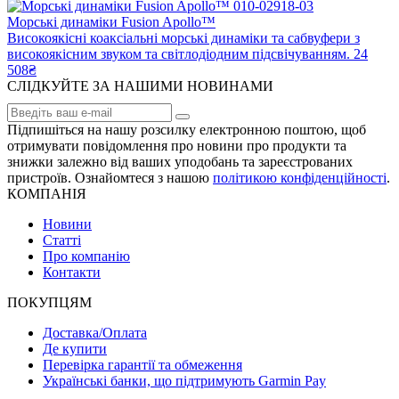
Морські динаміки Fusion Apollo™
Високоякісні коаксіальні морські динаміки та сабвуфери з
високоякісним звуком та світлодіодним підсвічуванням.
24
508₴
СЛІДКУЙТЕ ЗА НАШИМИ НОВИНАМИ
Підпишіться на нашу розсилку електронною поштою, щоб
отримувати повідомлення про новини про продукти та
знижки залежно від ваших уподобань та зареєстрованих
пристроїв. Ознайомтеся з нашою
політикою конфіденційності
.
КОМПАНІЯ
Новини
Статті
Про компанію
Контакти
ПОКУПЦЯМ
Доставка/Оплата
Де купити
Перевірка гарантії та обмеження
Українські банки, що підтримують Garmin Pay