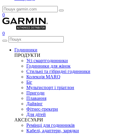
0
0
Годинники
ПРОДУКТИ
Усі смартгодинники
Годинники для жінок
Стильні та гібридні годинники
Колекція MARQ
Біг
Мультиспорт і тріатлон
Пригоди
Плавання
Дайвінг
Фітнес-трекери
Для дітей
АКСЕСУАРИ
Ремінці для годинників
Кабелі, адаптери, зарядки