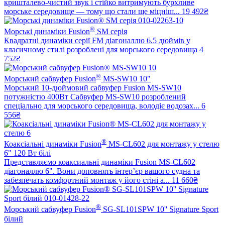
кришталево-чистий звук і стійко витримують бурхливе
морське середовище — тому що стали ще міцніш...
19 492₴
®
Морські динаміки Fusion
SM серія
Квадратні динаміки серії FM діагоналлю 6.5 дюймів у
класичному стилі розроблені для морського середовища
4
752₴
®
Морський сабвуфер Fusion
MS-SW10 10"
Морський 10-дюймовий сабвуфер Fusion MS-SW10
потужністю 400Вт Сабвуфер MS-SW10 розроблений
спеціально для морського середовища, володіє водозах...
6
556₴
®
Коаксіальні динаміки Fusion
MS-CL602 для монтажу у стелю
6" 120 Вт білі
Представляємо коаксиальні динаміки Fusion MS-CL602
діагоналлю 6". Вони доповнять інтер’єр вашого судна та
забезпечать комфортний монтаж у його стіні а...
11 660₴
®
Морський сабвуфер Fusion
SG-SL101SPW 10'' Signature Sport
білий