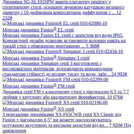
Динаміки SG-SL101SPW мають елегантну решітку у
спортивному стилі, оснащені звуковою катушкою великого
діаметру і 10-дюймовим композитним диффузором з ...
12
232₴
®
Морські динаміки Fusion
EL серії
Морські динаміки Fusion EL серії с захистом від води IP65.
Компактний дизайн дозволяє встановити колонки навіть на
тонкій стіні з обмеженою монтажною ...
5 368₴
®
Морські динаміки Fusion
Signature 3 серії
Морські динаміки Signature серії 3 виготовлені з
високоякісних матеріалів, відповідають міжнародним
стандартам стійкості до впливу тиску та води, забе...
24 992₴
®
Морські динаміки Fusion
FM серії
Динаміки серії FM у класичному стилі з діагоналлю 6.5 та 7.7
дюймів у круглому або квадратному формфакторі.
10 076₴
®
Морські динаміки Fusion
XS серії
З морськими динаміками XS-F65CWB серії XS Classic від
Fusion з діагоналлю 6,5" ви можете насолоджуватись
потужною акустикою та високим захистом від вп...
7 920₴
Під
замовлення