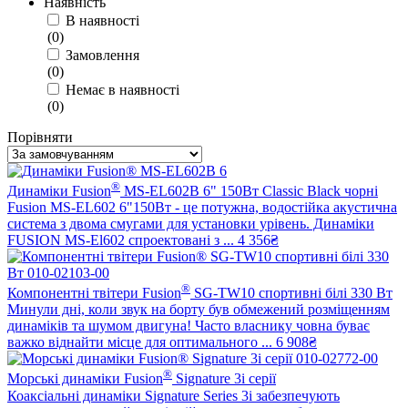
Наявність
В наявності
(
0
)
Замовлення
(
0
)
Немає в наявності
(
0
)
Порівняти
®
Динаміки Fusion
MS-EL602B 6" 150Вт Classic Black чорні
Fusion MS-EL602 6"150Вт - це потужна, водостійка акустична
система з двома смугами для установки урівень. Динаміки
FUSION MS-El602 cпроектовані з ...
4 356₴
®
Компонентні твітери Fusion
SG-TW10 спортивні білі 330 Вт
Минули дні, коли звук на борту був обмежений розміщенням
динаміків та шумом двигуна! Часто власнику човна буває
важко віднайти місце для оптимального ...
6 908₴
®
Морські динаміки Fusion
Signature 3i серії
Коаксіальні динаміки Signature Series 3i забезпечують