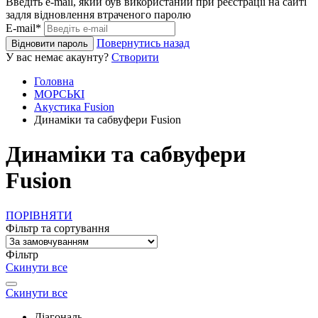
Введіть e-mail, який був використаний при реєстрації на сайті
задля відновлення втраченого паролю
E-mail*
Повернутись назад
Відновити пароль
У вас немає акаунту?
Створити
Головна
МОРСЬКІ
Акустика Fusion
Динаміки та сабвуфери Fusion
Динаміки та сабвуфери
Fusion
ПОРІВНЯТИ
Фільтр та сортування
Фільтр
Скинути все
Скинути все
Діагональ