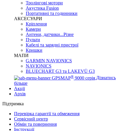
Тролінгові мотори
Акустика Fusion
Портативні та годинники
АКСЕСУАРИ
Кріплення
Камери
Антени, датчики...Різне
Пульти
Кабелі та зарядні пристрої
Кришки
МАПИ
GARMIN NAVIONICS
NAVIONICS
BLUECHART G3 та LAKEVÜ G3
®
GPSMAP
9000 серія
Дізнатись
більше
Акції
Архів
Підтримка
Перевірка гарантії та обмеження
Сервісний центр
Обмін та повернення
Інструкції