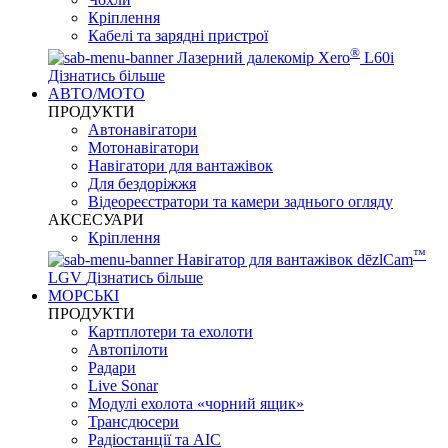
Кріплення
Кабелі та зарядні пристрої
®
Лазерний далекомір Xero
L60i
Дізнатись більше
АВТО/МОТО
ПРОДУКТИ
Автонавігатори
Мотонавігатори
Навігатори для вантажівок
Для бездоріжжя
Відеореєстратори та камери заднього огляду
АКСЕСУАРИ
Кріплення
™
Навігатор для вантажівок dēzlCam
LGV
Дізнатись більше
МОРСЬКІ
ПРОДУКТИ
Картплотери та ехолоти
Автопілоти
Радари
Live Sonar
Модулі ехолота «чорний ящик»
Трансдюсери
Радіостанції та АІС