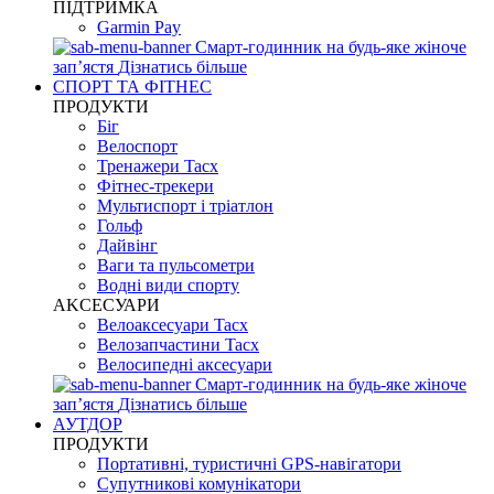
ПІДТРИМКА
Garmin Pay
Смарт-годинник на будь-яке жіноче
запʼястя
Дізнатись більше
СПОРТ ТА ФІТНЕС
ПРОДУКТИ
Біг
Велоспорт
Тренажери Tacx
Фітнес-трекери
Мультиспорт і тріатлон
Гольф
Дайвінг
Ваги та пульсометри
Водні види спорту
AKCЕСУАРИ
Велоаксесуари Tacx
Велозапчастини Tacx
Велосипедні аксесуари
Смарт-годинник на будь-яке жіноче
запʼястя
Дізнатись більше
АУТДОР
ПРОДУКТИ
Портативні, туристичні GPS-навігатори
Супутникові комунікатори