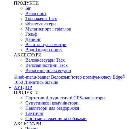
ПРОДУКТИ
Біг
Велоспорт
Тренажери Tacx
Фітнес-трекери
Мультиспорт і тріатлон
Гольф
Дайвінг
Ваги та пульсометри
Водні види спорту
AKCЕСУАРИ
Велоаксесуари Tacx
Велозапчастини Tacx
Велосипедні аксесуари
®
Велокомп’ютер преміум-класу Edge
1050
Дізнатись більше
АУТДОР
ПРОДУКТИ
Портативні, туристичні GPS-навігатори
Супутникові комунікатори
Навігатори для бездоріжжя
Тактичні
Системи стеження за собаками
АКСЕСУАРИ
Чохли