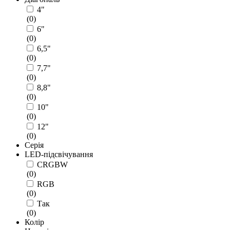
4"
(
0
)
6"
(
0
)
6,5"
(
0
)
7,7"
(
0
)
8,8"
(
0
)
10"
(
0
)
12"
(
0
)
Серія
LED-підсвічування
CRGBW
(
0
)
RGB
(
0
)
Так
(
0
)
Колір