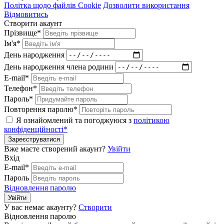
Політка щодо файлів Cookie
Дозволити використання
Відмовитись
Створити акаунт
Прізвище*
Ім'я*
День народження
День народження члена родини
E-mail*
Телефон*
Пароль*
Повторення паролю*
Я ознайомлений та погоджуюся з
політикою
конфіденційності*
Зареєструватися
Вже маєте створений акаунт?
Увійти
Вхід
E-mail*
Пароль
Відновлення паролю
Увійти
У вас немає акаунту?
Створити
Відновлення паролю