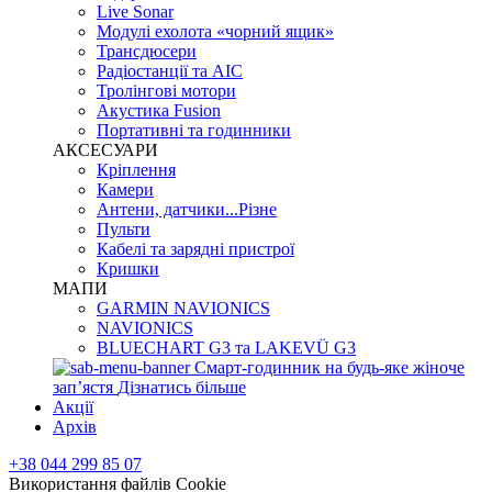
Live Sonar
Модулі ехолота «чорний ящик»
Трансдюсери
Радіостанції та АІС
Тролінгові мотори
Акустика Fusion
Портативні та годинники
АКСЕСУАРИ
Кріплення
Камери
Антени, датчики...Різне
Пульти
Кабелі та зарядні пристрої
Кришки
МАПИ
GARMIN NAVIONICS
NAVIONICS
BLUECHART G3 та LAKEVÜ G3
Смарт-годинник на будь-яке жіноче
запʼястя
Дізнатись більше
Акції
Архів
+38 044 299 85 07
Використання файлів Cookie