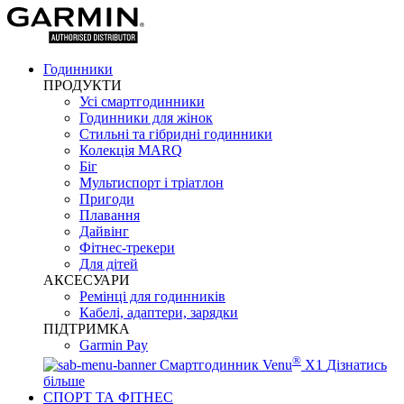
Годинники
ПРОДУКТИ
Усі смартгодинники
Годинники для жінок
Стильні та гібридні годинники
Колекція MARQ
Біг
Мультиспорт і тріатлон
Пригоди
Плавання
Дайвінг
Фітнес-трекери
Для дітей
АКСЕСУАРИ
Ремінці для годинників
Кабелі, адаптери, зарядки
ПІДТРИМКА
Garmin Pay
®
Смартгодинник Venu
X1
Дізнатись
більше
СПОРТ ТА ФІТНЕС