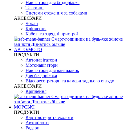
Навігатори для бездоріжжя
Тактичні
Системи стеження за собаками
АКСЕСУАРИ
Чохли
Кріплення
Кабелі та зарядні пристрої
Смарт-годинник на будь-яке жіноче
запʼястя
Дізнатись більше
АВТО/МОТО
ПРОДУКТИ
Автонавігатори
Мотонавігатори
Навігатори для вантажівок
Для бездоріжжя
Відеореєстратори та камери заднього огляду
АКСЕСУАРИ
Кріплення
Смарт-годинник на будь-яке жіноче
запʼястя
Дізнатись більше
МОРСЬКІ
ПРОДУКТИ
Картплотери та ехолоти
Автопілоти
Радари