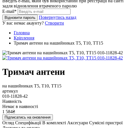
Введіть e-mail, який був використаний при реєстрації на сайті
задля відновлення втраченого паролю
E-mail*
Повернутись назад
Відновити пароль
У вас немає акаунту?
Створити
Головна
Кріплення
Тримач антени на нашийниках T5, T10, TT15
Тримач антени
на нашийниках T5, T10, TT15
артикул
010-11828-42
Наявність
Немає в наявності
1 584₴
Підписатись на оновлення
Огляд
Специфікації
В комплекті
Аксесуари
Сумісні пристрої
Доставка та оплата