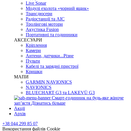
Live Sonar
Модулі ехолота «чорний ящик»
Трансдюсери
Радіостанції та АІС
Тролінгові мотори
Акустика Fusion
Портативні та годинники
АКСЕСУАРИ
Кріплення
Камери
Антени, датчики...Різне
Пульти
Кабелі та зарядні пристрої
Кришки
МАПИ
GARMIN NAVIONICS
NAVIONICS
BLUECHART G3 та LAKEVÜ G3
Смарт-годинник на будь-яке жіноче
запʼястя
Дізнатись більше
Акції
Архів
+38 044 299 85 07
Використання файлів Cookie