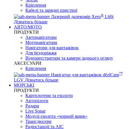
Кріплення
Кабелі та зарядні пристрої
®
Лазерний далекомір Xero
L60i
Дізнатись більше
АВТО/МОТО
ПРОДУКТИ
Автонавігатори
Мотонавігатори
Навігатори для вантажівок
Для бездоріжжя
Відеореєстратори та камери заднього огляду
АКСЕСУАРИ
Кріплення
™
Навігатор для вантажівок dēzlCam
LGV
Дізнатись більше
МОРСЬКІ
ПРОДУКТИ
Картплотери та ехолоти
Автопілоти
Радари
Live Sonar
Модулі ехолота «чорний ящик»
Трансдюсери
Радіостанції та АІС