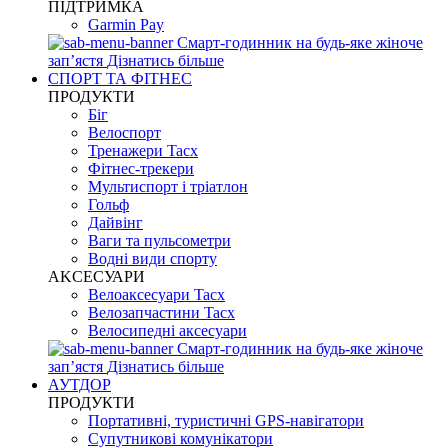
ПІДТРИМКА
Garmin Pay
Смарт-годинник на будь-яке жіноче
запʼястя
Дізнатись більше
СПОРТ ТА ФІТНЕС
ПРОДУКТИ
Біг
Велоспорт
Тренажери Tacx
Фітнес-трекери
Мультиспорт і тріатлон
Гольф
Дайвінг
Ваги та пульсометри
Водні види спорту
AKCЕСУАРИ
Велоаксесуари Tacx
Велозапчастини Tacx
Велосипедні аксесуари
Смарт-годинник на будь-яке жіноче
запʼястя
Дізнатись більше
АУТДОР
ПРОДУКТИ
Портативні, туристичні GPS-навігатори
Супутникові комунікатори