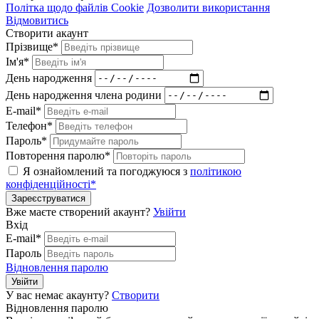
Політка щодо файлів Cookie
Дозволити використання
Відмовитись
Створити акаунт
Прізвище*
Ім'я*
День народження
День народження члена родини
E-mail*
Телефон*
Пароль*
Повторення паролю*
Я ознайомлений та погоджуюся з
політикою
конфіденційності*
Зареєструватися
Вже маєте створений акаунт?
Увійти
Вхід
E-mail*
Пароль
Відновлення паролю
Увійти
У вас немає акаунту?
Створити
Відновлення паролю