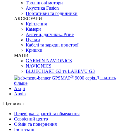
Тролінгові мотори
Акустика Fusion
Портативні та годинники
АКСЕСУАРИ
Кріплення
Камери
Антени, датчики...Різне
Пульти
Кабелі та зарядні пристрої
Кришки
МАПИ
GARMIN NAVIONICS
NAVIONICS
BLUECHART G3 та LAKEVÜ G3
®
GPSMAP
9000 серія
Дізнатись
більше
Акції
Архів
Підтримка
Перевірка гарантії та обмеження
Сервісний центр
Обмін та повернення
Інструкції