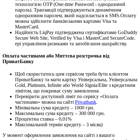
технологією OTP (One-time Password - одноразовий
пароль). Транзакції підтверджуються динамічним
одноразовим паролем, який надсилається в SMS.Оплату
можна здійснити банківськими картами Visa та
MasterCard.
Надійність LiqPay підтверджена сертифікатами GoDaddy
Secure Web Site, Verified by Visa і MasterCard SecureCode.
ері управління ризиками та запобігання шахрайству.
Оплата частинами або Миттєва розстрочка від
ПриватБанку
Щоб скористатись цим сервісом треба бути клієнтом
ПриватБанку та мати картку Універсальна, Універсальна
Gold, Platinum, Infinite або World Signia/Elite з кредитним
лімітом, що покриває суму замовлення.
Перевірити доступний ліміт по сервісу «Оплата
частинами» можна на сайті
Privatbank
.
Мінімальна сума кредиту – 1000 грн.
Максимальна сума кредиту – 300 000 грн.
Процентна ставка – 0,01%
Максимальний термін кредиту – 3 місяці
У момент оформлення замовлення на сайті з вашого