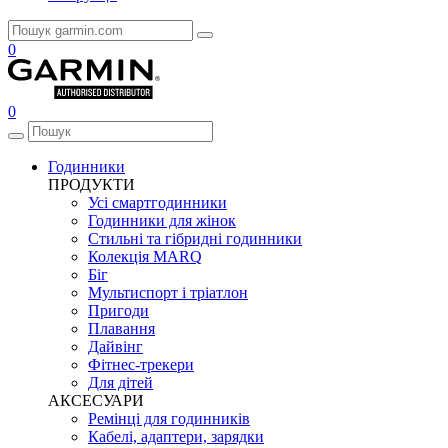
0
0
Годинники
ПРОДУКТИ
Усі смартгодинники
Годинники для жінок
Стильні та гібридні годинники
Колекція MARQ
Біг
Мультиспорт і тріатлон
Пригоди
Плавання
Дайвінг
Фітнес-трекери
Для дітей
АКСЕСУАРИ
Ремінці для годинників
Кабелі, адаптери, зарядки