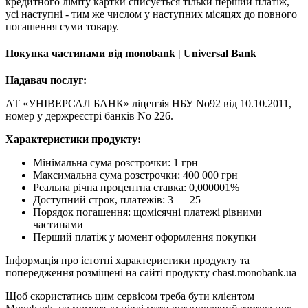
кредитного ліміту картки списується тільки перший платіж,
усі наступні - тим же числом у наступних місяцях до повного
погашення суми товару.
Покупка частинами від monobank | Universal Bank
Надавач послуг:
АТ «УНІВЕРСАЛ БАНК» ліцензія НБУ No92 від 10.10.2011,
номер у держреєстрі банків No 226.
Характеристики продукту:
Мінімальна сума розстрочки: 1 грн
Максимальна сума розстрочки: 400 000 грн
Реальна річна процентна ставка: 0,000001%
Доступний строк, платежів: 3 — 25
Порядок погашення: щомісячні платежі рівними
частинами
Перший платіж у момент оформлення покупки
Інформація про істотні характеристики продукту та
попередження розміщені на сайті продукту chast.monobank.ua
Щоб скористатись цим сервісом треба бути клієнтом