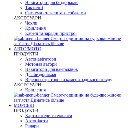
Навігатори для бездоріжжя
Тактичні
Системи стеження за собаками
АКСЕСУАРИ
Чохли
Кріплення
Кабелі та зарядні пристрої
Смарт-годинник на будь-яке жіноче
запʼястя
Дізнатись більше
АВТО/МОТО
ПРОДУКТИ
Автонавігатори
Мотонавігатори
Навігатори для вантажівок
Для бездоріжжя
Відеореєстратори та камери заднього огляду
АКСЕСУАРИ
Кріплення
Смарт-годинник на будь-яке жіноче
запʼястя
Дізнатись більше
МОРСЬКІ
ПРОДУКТИ
Картплотери та ехолоти
Автопілоти
Радари