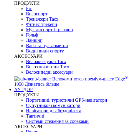
ПРОДУКТИ
Біг
Велоспорт
Тренажери Tacx
Фітнес-трекери
Мультиспорт і тріатлон
Гольф
Дайвінг
Ваги та пульсометри
Водні види спорту
AKCЕСУАРИ
Велоаксесуари Tacx
Велозапчастини Tacx
Велосипедні аксесуари
®
Велокомп’ютер преміум-класу Edge
1050
Дізнатись більше
АУТДОР
ПРОДУКТИ
Портативні, туристичні GPS-навігатори
Супутникові комунікатори
Навігатори для бездоріжжя
Тактичні
Системи стеження за собаками
АКСЕСУАРИ
Чохли