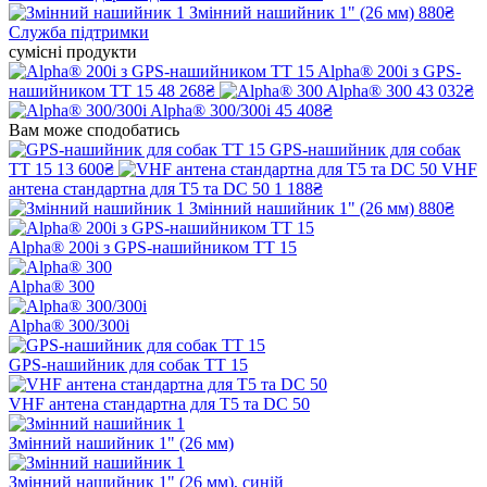
Змінний нашийник 1" (26 мм)
880₴
Служба підтримки
сумісні продукти
Alpha® 200i з GPS-
нашийником TT 15
48 268₴
Alpha® 300
43 032₴
Alpha® 300/300i
45 408₴
Вам може сподобатись
GPS-нашийник для собак
TT 15
13 600₴
VHF
антена стандартна для T5 та DC 50
1 188₴
Змінний нашийник 1" (26 мм)
880₴
Alpha® 200i з GPS-нашийником TT 15
Alpha® 300
Alpha® 300/300i
GPS-нашийник для собак TT 15
VHF антена стандартна для T5 та DC 50
Змінний нашийник 1" (26 мм)
Змінний нашийник 1" (26 мм), синій