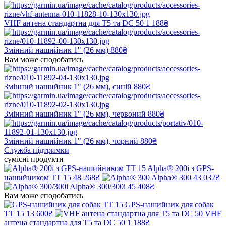
VHF антена стандартна для T5 та DC 50
1 188₴
Змінний нашийник 1" (26 мм)
880₴
Вам може сподобатись
Змінний нашийник 1" (26 мм), синій
880₴
Змінний нашийник 1" (26 мм), червоний
880₴
Змінний нашийник 1" (26 мм), чорний
880₴
Служба підтримки
сумісні продукти
Alpha® 200i з GPS-
нашийником TT 15
48 268₴
Alpha® 300
43 032₴
Alpha® 300/300i
45 408₴
Вам може сподобатись
GPS-нашийник для собак
TT 15
13 600₴
VHF
антена стандартна для T5 та DC 50
1 188₴