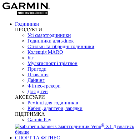
Годинники
ПРОДУКТИ
Усі смартгодинники
Годинники для жінок
Стильні та гібридні годинники
Колекція MARQ
Біг
Мультиспорт і тріатлон
Пригоди
Плавання
Дайвінг
Фітнес-трекери
Для дітей
АКСЕСУАРИ
Ремінці для годинників
Кабелі, адаптери, зарядки
ПІДТРИМКА
Garmin Pay
®
Смартгодинник Venu
X1
Дізнатись
більше
СПОРТ ТА ФІТНЕС