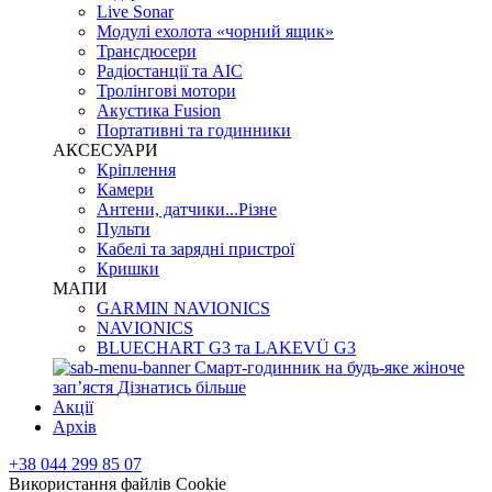
Live Sonar
Модулі ехолота «чорний ящик»
Трансдюсери
Радіостанції та АІС
Тролінгові мотори
Акустика Fusion
Портативні та годинники
АКСЕСУАРИ
Кріплення
Камери
Антени, датчики...Різне
Пульти
Кабелі та зарядні пристрої
Кришки
МАПИ
GARMIN NAVIONICS
NAVIONICS
BLUECHART G3 та LAKEVÜ G3
Смарт-годинник на будь-яке жіноче
запʼястя
Дізнатись більше
Акції
Архів
+38 044 299 85 07
Використання файлів Cookie