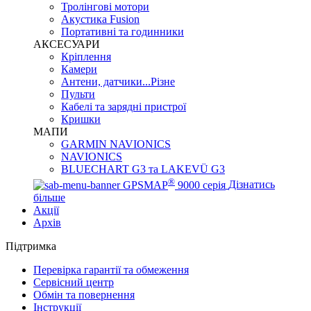
Тролінгові мотори
Акустика Fusion
Портативні та годинники
АКСЕСУАРИ
Кріплення
Камери
Антени, датчики...Різне
Пульти
Кабелі та зарядні пристрої
Кришки
МАПИ
GARMIN NAVIONICS
NAVIONICS
BLUECHART G3 та LAKEVÜ G3
®
GPSMAP
9000 серія
Дізнатись
більше
Акції
Архів
Підтримка
Перевірка гарантії та обмеження
Сервісний центр
Обмін та повернення
Інструкції