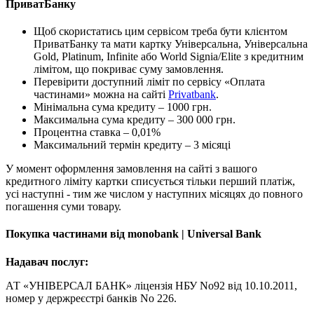
ПриватБанку
Щоб скористатись цим сервісом треба бути клієнтом
ПриватБанку та мати картку Універсальна, Універсальна
Gold, Platinum, Infinite або World Signia/Elite з кредитним
лімітом, що покриває суму замовлення.
Перевірити доступний ліміт по сервісу «Оплата
частинами» можна на сайті
Privatbank
.
Мінімальна сума кредиту – 1000 грн.
Максимальна сума кредиту – 300 000 грн.
Процентна ставка – 0,01%
Максимальний термін кредиту – 3 місяці
У момент оформлення замовлення на сайті з вашого
кредитного ліміту картки списується тільки перший платіж,
усі наступні - тим же числом у наступних місяцях до повного
погашення суми товару.
Покупка частинами від monobank | Universal Bank
Надавач послуг:
АТ «УНІВЕРСАЛ БАНК» ліцензія НБУ No92 від 10.10.2011,
номер у держреєстрі банків No 226.