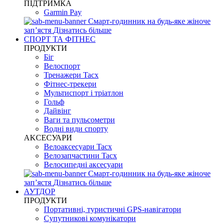
ПІДТРИМКА
Garmin Pay
Смарт-годинник на будь-яке жіноче
запʼястя
Дізнатись більше
СПОРТ ТА ФІТНЕС
ПРОДУКТИ
Біг
Велоспорт
Тренажери Tacx
Фітнес-трекери
Мультиспорт і тріатлон
Гольф
Дайвінг
Ваги та пульсометри
Водні види спорту
AKCЕСУАРИ
Велоаксесуари Tacx
Велозапчастини Tacx
Велосипедні аксесуари
Смарт-годинник на будь-яке жіноче
запʼястя
Дізнатись більше
АУТДОР
ПРОДУКТИ
Портативні, туристичні GPS-навігатори
Супутникові комунікатори