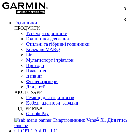
3
3
Годинники
ПРОДУКТИ
Усі смартгодинники
Годинники для жінок
Стильні та гібридні годинники
Колекція MARQ
Біг
Мультиспорт і тріатлон
Пригоди
Плавання
Дайвінг
Фітнес-трекери
Для дітей
АКСЕСУАРИ
Ремінці для годинників
Кабелі, адаптери, зарядки
ПІДТРИМКА
Garmin Pay
®
Смартгодинник Venu
X1
Дізнатись
більше
СПОРТ ТА ФІТНЕС