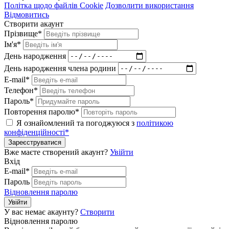
Політка щодо файлів Cookie
Дозволити використання
Відмовитись
Створити акаунт
Прізвище*
Ім'я*
День народження
День народження члена родини
E-mail*
Телефон*
Пароль*
Повторення паролю*
Я ознайомлений та погоджуюся з
політикою
конфіденційності*
Зареєструватися
Вже маєте створений акаунт?
Увійти
Вхід
E-mail*
Пароль
Відновлення паролю
Увійти
У вас немає акаунту?
Створити
Відновлення паролю