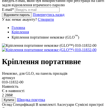
Введіть e-mail, який був використаний при реєстрації на сайті
задля відновлення втраченого паролю
E-mail*
Повернутись назад
Відновити пароль
У вас немає акаунту?
Створити
Головна
Кріплення
™
Кріплення портативне нековзке (GLO
)
Кріплення портативне
Нековзке, для GLO, на панель приладів
артикул
010-11832-00
Наявність
Є в наявності
2 288₴
Швидка покупка
Купити
Огляд
Специфікації
В комплекті
Аксесуари
Сумісні пристрої