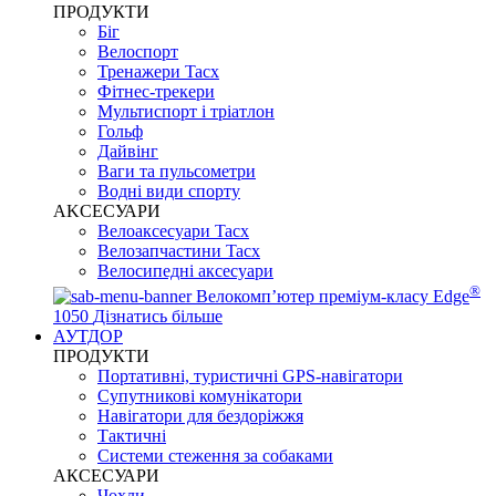
ПРОДУКТИ
Біг
Велоспорт
Тренажери Tacx
Фітнес-трекери
Мультиспорт і тріатлон
Гольф
Дайвінг
Ваги та пульсометри
Водні види спорту
AKCЕСУАРИ
Велоаксесуари Tacx
Велозапчастини Tacx
Велосипедні аксесуари
®
Велокомп’ютер преміум-класу Edge
1050
Дізнатись більше
АУТДОР
ПРОДУКТИ
Портативні, туристичні GPS-навігатори
Супутникові комунікатори
Навігатори для бездоріжжя
Тактичні
Системи стеження за собаками
АКСЕСУАРИ
Чохли