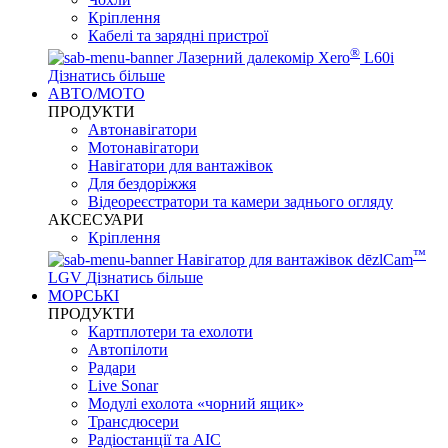
Кріплення
Кабелі та зарядні пристрої
®
Лазерний далекомір Xero
L60i
Дізнатись більше
АВТО/МОТО
ПРОДУКТИ
Автонавігатори
Мотонавігатори
Навігатори для вантажівок
Для бездоріжжя
Відеореєстратори та камери заднього огляду
АКСЕСУАРИ
Кріплення
™
Навігатор для вантажівок dēzlCam
LGV
Дізнатись більше
МОРСЬКІ
ПРОДУКТИ
Картплотери та ехолоти
Автопілоти
Радари
Live Sonar
Модулі ехолота «чорний ящик»
Трансдюсери
Радіостанції та АІС