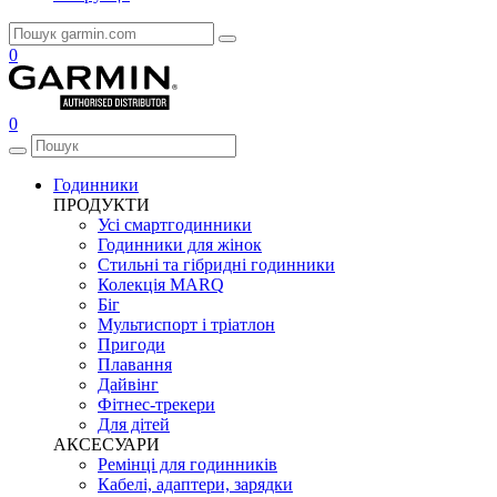
0
0
Годинники
ПРОДУКТИ
Усі смартгодинники
Годинники для жінок
Стильні та гібридні годинники
Колекція MARQ
Біг
Мультиспорт і тріатлон
Пригоди
Плавання
Дайвінг
Фітнес-трекери
Для дітей
АКСЕСУАРИ
Ремінці для годинників
Кабелі, адаптери, зарядки