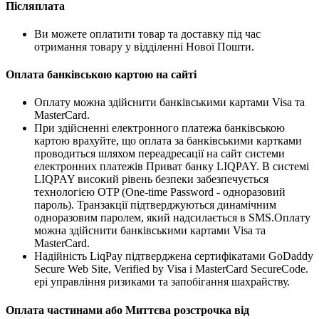
Післяплата
Ви можете оплатити товар та доставку під час
отримання товару у відділенні Нової Пошти.
Оплата банківською картою на сайті
Оплату можна здійснити банківськими картами Visa та
MasterCard.
При здійсненні електронного платежа банківською
картою врахуйте, що оплата за банківськими картками
проводиться шляхом переадресації на сайт системи
електронних платежів Приват банку LIQPAY. В системі
LIQPAY високий рівень безпеки забезпечується
технологією OTP (One-time Password - одноразовий
пароль). Транзакції підтверджуються динамічним
одноразовим паролем, який надсилається в SMS.Оплату
можна здійснити банківськими картами Visa та
MasterCard.
Надійність LiqPay підтверджена сертифікатами GoDaddy
Secure Web Site, Verified by Visa і MasterCard SecureCode.
ері управління ризиками та запобігання шахрайству.
Оплата частинами або Миттєва розстрочка від