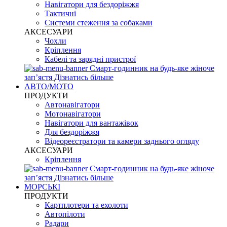
Навігатори для бездоріжжя
Тактичні
Системи стеження за собаками
АКСЕСУАРИ
Чохли
Кріплення
Кабелі та зарядні пристрої
Смарт-годинник на будь-яке жіноче
запʼястя
Дізнатись більше
АВТО/МОТО
ПРОДУКТИ
Автонавігатори
Мотонавігатори
Навігатори для вантажівок
Для бездоріжжя
Відеореєстратори та камери заднього огляду
АКСЕСУАРИ
Кріплення
Смарт-годинник на будь-яке жіноче
запʼястя
Дізнатись більше
МОРСЬКІ
ПРОДУКТИ
Картплотери та ехолоти
Автопілоти
Радари