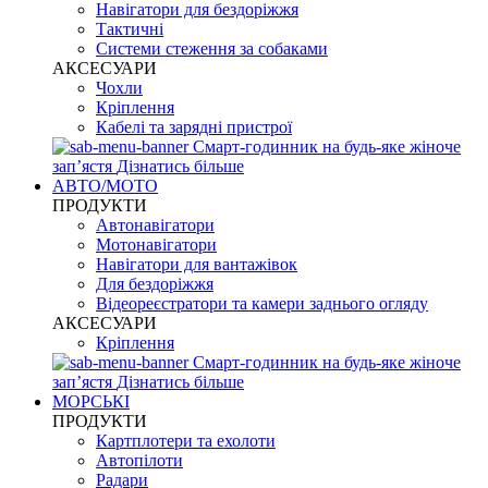
Навігатори для бездоріжжя
Тактичні
Системи стеження за собаками
АКСЕСУАРИ
Чохли
Кріплення
Кабелі та зарядні пристрої
Смарт-годинник на будь-яке жіноче
запʼястя
Дізнатись більше
АВТО/МОТО
ПРОДУКТИ
Автонавігатори
Мотонавігатори
Навігатори для вантажівок
Для бездоріжжя
Відеореєстратори та камери заднього огляду
АКСЕСУАРИ
Кріплення
Смарт-годинник на будь-яке жіноче
запʼястя
Дізнатись більше
МОРСЬКІ
ПРОДУКТИ
Картплотери та ехолоти
Автопілоти
Радари