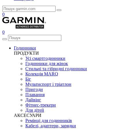
0
0
Годинники
ПРОДУКТИ
Усі смартгодинники
Годинники для жінок
Стильні та гібридні годинники
Колекція MARQ
Біг
Мультиспорт і тріатлон
Пригоди
Плавання
Дайвінг
Фітнес-трекери
Для дітей
АКСЕСУАРИ
Ремінці для годинників
Кабелі, адаптери, зарядки