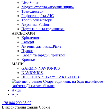
Live Sonar
Модулі ехолота «чорний ящик»
Трансдюсери
Радіостанції та АІС
Тролінгові мотори
Акустика Fusion
Портативні та годинники
АКСЕСУАРИ
Кріплення
Камери
Антени, датчики...Різне
Пульти
Кабелі та зарядні пристрої
Кришки
МАПИ
GARMIN NAVIONICS
NAVIONICS
BLUECHART G3 та LAKEVÜ G3
Смарт-годинник на будь-яке жіноче
запʼястя
Дізнатись більше
Акції
Архів
+38 044 299 85 07
Використання файлів Cookie