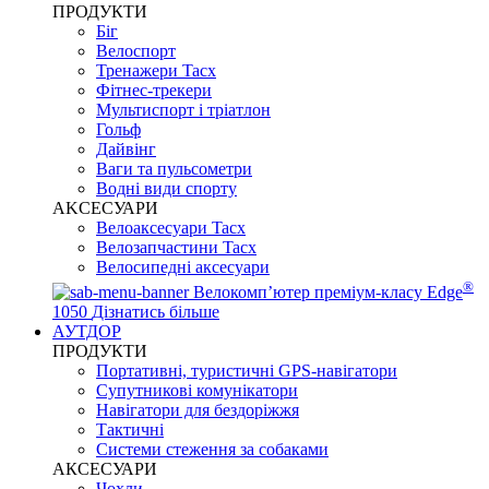
ПРОДУКТИ
Біг
Велоспорт
Тренажери Tacx
Фітнес-трекери
Мультиспорт і тріатлон
Гольф
Дайвінг
Ваги та пульсометри
Водні види спорту
AKCЕСУАРИ
Велоаксесуари Tacx
Велозапчастини Tacx
Велосипедні аксесуари
®
Велокомп’ютер преміум-класу Edge
1050
Дізнатись більше
АУТДОР
ПРОДУКТИ
Портативні, туристичні GPS-навігатори
Супутникові комунікатори
Навігатори для бездоріжжя
Тактичні
Системи стеження за собаками
АКСЕСУАРИ
Чохли