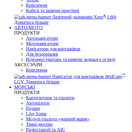
Кріплення
Кабелі та зарядні пристрої
®
Лазерний далекомір Xero
L60i
Дізнатись більше
АВТО/МОТО
ПРОДУКТИ
Автонавігатори
Мотонавігатори
Навігатори для вантажівок
Для бездоріжжя
Відеореєстратори та камери заднього огляду
АКСЕСУАРИ
Кріплення
™
Навігатор для вантажівок dēzlCam
LGV
Дізнатись більше
МОРСЬКІ
ПРОДУКТИ
Картплотери та ехолоти
Автопілоти
Радари
Live Sonar
Модулі ехолота «чорний ящик»
Трансдюсери
Радіостанції та АІС