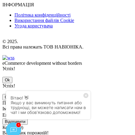
ІНФОРМАЦІЯ
Політика конфіденційності
Використання файлів Cookie
Угода користувача
© 2025.
Всі права належать ТОВ НАВІОНІКА.
eCommerce development without borders
Успіх!
Ok
Успіх!
Ok
Підписатись на оновлення
Ім'я
Email
Відправити
Кошик (
0
)
Ваш кошик порожній!