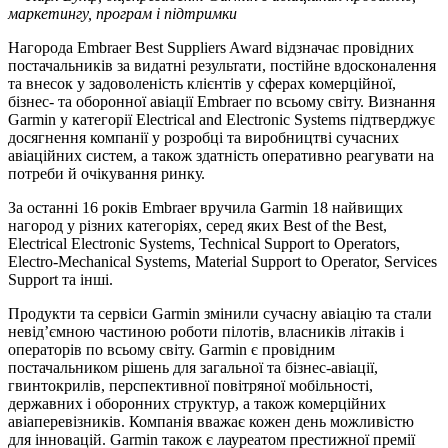
маркетингу, програм і підтримки
Нагорода Embraer Best Suppliers Award відзначає провідних
постачальників за видатні результати, постійне вдосконалення
та внесок у задоволеність клієнтів у сферах комерційної,
бізнес- та оборонної авіації Embraer по всьому світу. Визнання
Garmin у категорії Electrical and Electronic Systems підтверджує
досягнення компанії у розробці та виробництві сучасних
авіаційних систем, а також здатність оперативно реагувати на
потреби й очікування ринку.
За останні 16 років Embraer вручила Garmin 18 найвищих
нагород у різних категоріях, серед яких Best of the Best,
Electrical Electronic Systems, Technical Support to Operators,
Electro-Mechanical Systems, Material Support to Operator, Services
Support та інші.
Продукти та сервіси Garmin змінили сучасну авіацію та стали
невід’ємною частиною роботи пілотів, власників літаків і
операторів по всьому світу. Garmin є провідним
постачальником рішень для загальної та бізнес-авіації,
гвинтокрилів, перспективної повітряної мобільності,
державних і оборонних структур, а також комерційних
авіаперевізників. Компанія вважає кожен день можливістю
для інновацій. Garmin також є лауреатом престижної премії