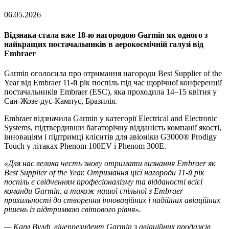
06.05.2026
Відзнака стала вже 18-ю нагородою Garmin як одного з
найкращих постачальників в аерокосмічній галузі від
Embraer
Garmin оголосила про отримання нагороди Best Supplier of the
Year від Embraer 11-й рік поспіль під час щорічної конференції
постачальників Embraer (ESC), яка проходила 14–15 квітня у
Сан-Жозе-дус-Кампус, Бразилія.
Embraer відзначила Garmin у категорії Electrical and Electronic
Systems, підтвердивши багаторічну відданість компанії якості,
інноваціям і підтримці клієнтів для авіоніки G3000® Prodigy
Touch у літаках Phenom 100EV і Phenom 300E.
«Для нас велика честь знову отримати визнання Embraer як
Best Supplier of the Year. Отримання цієї нагороди 11-й рік
поспіль є свідченням професіоналізму та відданості всієї
команди Garmin, а також нашої спільної з Embraer
прихильності до створення інноваційних і надійних авіаційних
рішень із підтримкою світового рівня».
— Карл Вулф, віцепрезидент Garmin з авіаційних продажів,