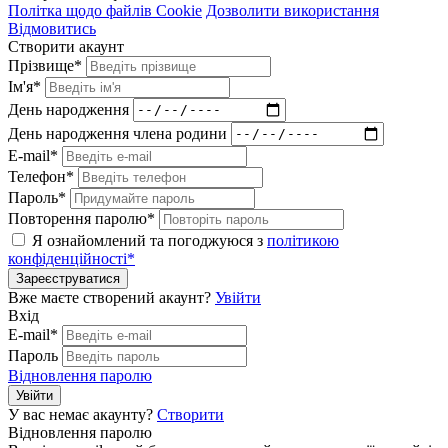
Політка щодо файлів Cookie
Дозволити використання
Відмовитись
Створити акаунт
Прізвище*
Ім'я*
День народження
День народження члена родини
E-mail*
Телефон*
Пароль*
Повторення паролю*
Я ознайомлений та погоджуюся з
політикою
конфіденційності*
Зареєструватися
Вже маєте створений акаунт?
Увійти
Вхід
E-mail*
Пароль
Відновлення паролю
Увійти
У вас немає акаунту?
Створити
Відновлення паролю