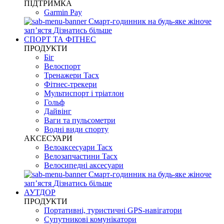
ПІДТРИМКА
Garmin Pay
Смарт-годинник на будь-яке жіноче
запʼястя
Дізнатись більше
СПОРТ ТА ФІТНЕС
ПРОДУКТИ
Біг
Велоспорт
Тренажери Tacx
Фітнес-трекери
Мультиспорт і тріатлон
Гольф
Дайвінг
Ваги та пульсометри
Водні види спорту
AKCЕСУАРИ
Велоаксесуари Tacx
Велозапчастини Tacx
Велосипедні аксесуари
Смарт-годинник на будь-яке жіноче
запʼястя
Дізнатись більше
АУТДОР
ПРОДУКТИ
Портативні, туристичні GPS-навігатори
Супутникові комунікатори