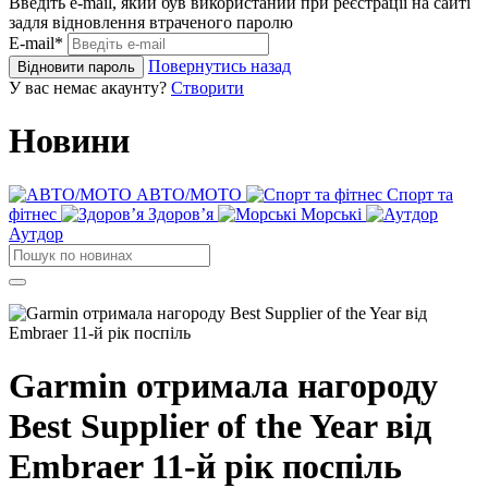
Введіть e-mail, який був використаний при реєстрації на сайті
задля відновлення втраченого паролю
E-mail*
Повернутись назад
Відновити пароль
У вас немає акаунту?
Створити
Новини
АВТО/МОТО
Спорт та
фітнес
Здоровʼя
Морські
Аутдор
Garmin отримала нагороду
Best Supplier of the Year від
Embraer 11-й рік поспіль