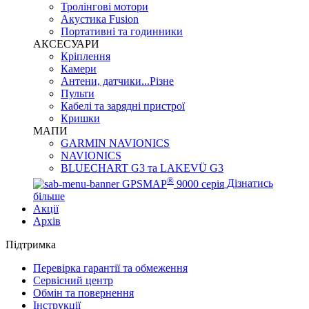
Тролінгові мотори
Акустика Fusion
Портативні та годинники
АКСЕСУАРИ
Кріплення
Камери
Антени, датчики...Різне
Пульти
Кабелі та зарядні пристрої
Кришки
МАПИ
GARMIN NAVIONICS
NAVIONICS
BLUECHART G3 та LAKEVÜ G3
®
GPSMAP
9000 серія
Дізнатись
більше
Акції
Архів
Підтримка
Перевірка гарантії та обмеження
Сервісний центр
Обмін та повернення
Інструкції