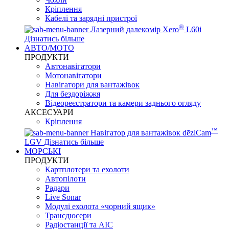
Кріплення
Кабелі та зарядні пристрої
®
Лазерний далекомір Xero
L60i
Дізнатись більше
АВТО/МОТО
ПРОДУКТИ
Автонавігатори
Мотонавігатори
Навігатори для вантажівок
Для бездоріжжя
Відеореєстратори та камери заднього огляду
АКСЕСУАРИ
Кріплення
™
Навігатор для вантажівок dēzlCam
LGV
Дізнатись більше
МОРСЬКІ
ПРОДУКТИ
Картплотери та ехолоти
Автопілоти
Радари
Live Sonar
Модулі ехолота «чорний ящик»
Трансдюсери
Радіостанції та АІС