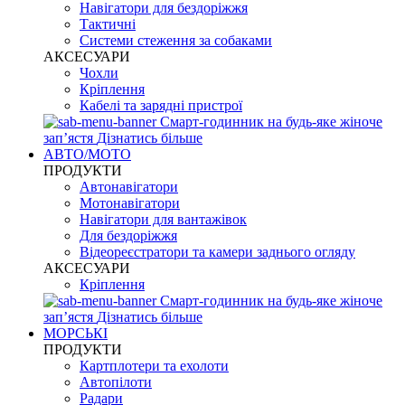
Навігатори для бездоріжжя
Тактичні
Системи стеження за собаками
АКСЕСУАРИ
Чохли
Кріплення
Кабелі та зарядні пристрої
Смарт-годинник на будь-яке жіноче
запʼястя
Дізнатись більше
АВТО/МОТО
ПРОДУКТИ
Автонавігатори
Мотонавігатори
Навігатори для вантажівок
Для бездоріжжя
Відеореєстратори та камери заднього огляду
АКСЕСУАРИ
Кріплення
Смарт-годинник на будь-яке жіноче
запʼястя
Дізнатись більше
МОРСЬКІ
ПРОДУКТИ
Картплотери та ехолоти
Автопілоти
Радари