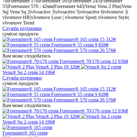
70|Forerunner 170|Forerunner 165|Forerunner 245|Forerunner
55|Forerunner 570 - 42мм|Forerunner 645|Venu| Venu 2 Plus|Venu
Sq| Venu Sq 2|vívoactive 3|vívoactive 5|vívoactive 6|vívomove 3|
vívomove HR|vívomove Luxe | vívomove Sport| vívomove Style|
vívomove Trend
Служба підтримки
сумісні продукти
Forerunner® 165 серія
15 312₴
Forerunner® 55 серія
9 828₴
Forerunner® 570 серія
26 576₴
Вам може сподобатись
Forerunner® 70/170 серія
12 936₴
Venu® 2 Plus
19 320₴
Venu® Sq 2 серія
14 196₴
Служба підтримки
сумісні продукти
Forerunner® 165 серія
15 312₴
Forerunner® 55 серія
9 828₴
Forerunner® 570 серія
26 576₴
Вам може сподобатись
Forerunner® 70/170 серія
12 936₴
Venu® 2 Plus
19 320₴
Venu® Sq 2 серія
14 196₴
Forerunner® 165 серія