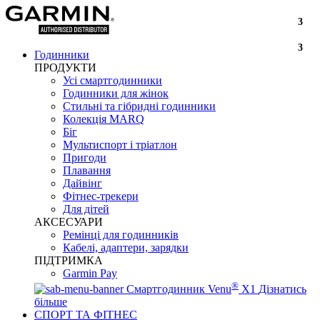
3
3
Годинники
ПРОДУКТИ
Усі смартгодинники
Годинники для жінок
Стильні та гібридні годинники
Колекція MARQ
Біг
Мультиспорт і тріатлон
Пригоди
Плавання
Дайвінг
Фітнес-трекери
Для дітей
АКСЕСУАРИ
Ремінці для годинників
Кабелі, адаптери, зарядки
ПІДТРИМКА
Garmin Pay
®
Смартгодинник Venu
X1
Дізнатись
більше
СПОРТ ТА ФІТНЕС