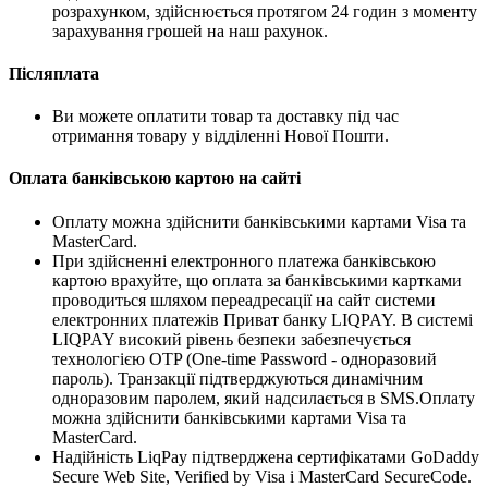
розрахунком, здійснюється протягом 24 годин з моменту
зарахування грошей на наш рахунок.
Післяплата
Ви можете оплатити товар та доставку під час
отримання товару у відділенні Нової Пошти.
Оплата банківською картою на сайті
Оплату можна здійснити банківськими картами Visa та
MasterCard.
При здійсненні електронного платежа банківською
картою врахуйте, що оплата за банківськими картками
проводиться шляхом переадресації на сайт системи
електронних платежів Приват банку LIQPAY. В системі
LIQPAY високий рівень безпеки забезпечується
технологією OTP (One-time Password - одноразовий
пароль). Транзакції підтверджуються динамічним
одноразовим паролем, який надсилається в SMS.Оплату
можна здійснити банківськими картами Visa та
MasterCard.
Надійність LiqPay підтверджена сертифікатами GoDaddy
Secure Web Site, Verified by Visa і MasterCard SecureCode.