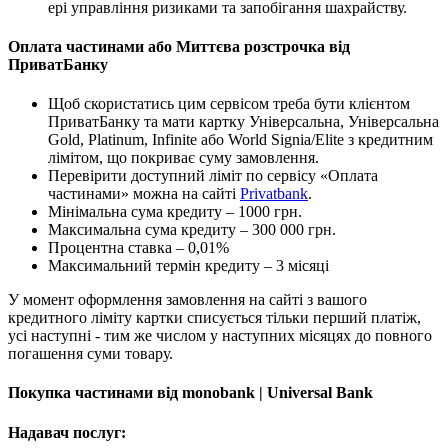
ері управління ризиками та запобігання шахрайству.
Оплата частинами або Миттєва розстрочка від
ПриватБанку
Щоб скористатись цим сервісом треба бути клієнтом
ПриватБанку та мати картку Універсальна, Універсальна
Gold, Platinum, Infinite або World Signia/Elite з кредитним
лімітом, що покриває суму замовлення.
Перевірити доступний ліміт по сервісу «Оплата
частинами» можна на сайті
Privatbank
.
Мінімальна сума кредиту – 1000 грн.
Максимальна сума кредиту – 300 000 грн.
Процентна ставка – 0,01%
Максимальний термін кредиту – 3 місяці
У момент оформлення замовлення на сайті з вашого
кредитного ліміту картки списується тільки перший платіж,
усі наступні - тим же числом у наступних місяцях до повного
погашення суми товару.
Покупка частинами від monobank | Universal Bank
Надавач послуг: