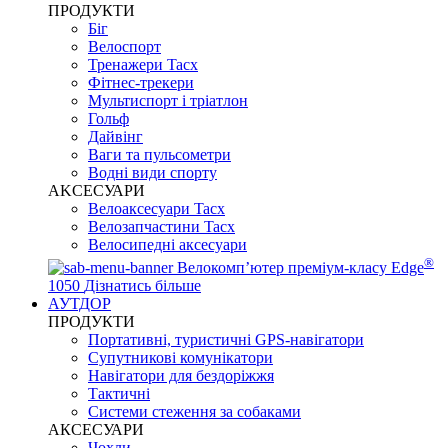
ПРОДУКТИ
Біг
Велоспорт
Тренажери Tacx
Фітнес-трекери
Мультиспорт і тріатлон
Гольф
Дайвінг
Ваги та пульсометри
Водні види спорту
AKCЕСУАРИ
Велоаксесуари Tacx
Велозапчастини Tacx
Велосипедні аксесуари
®
Велокомп’ютер преміум-класу Edge
1050
Дізнатись більше
АУТДОР
ПРОДУКТИ
Портативні, туристичні GPS-навігатори
Супутникові комунікатори
Навігатори для бездоріжжя
Тактичні
Системи стеження за собаками
АКСЕСУАРИ
Чохли