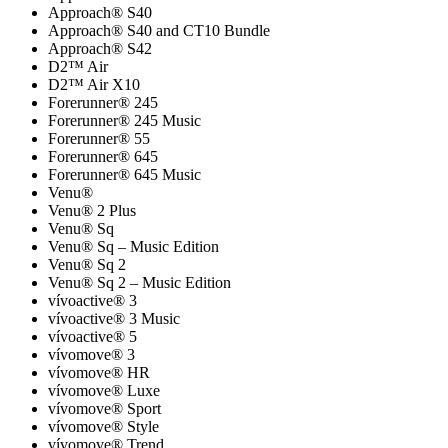
Approach® S40
Approach® S40 and CT10 Bundle
Approach® S42
D2™ Air
D2™ Air X10
Forerunner® 245
Forerunner® 245 Music
Forerunner® 55
Forerunner® 645
Forerunner® 645 Music
Venu®
Venu® 2 Plus
Venu® Sq
Venu® Sq – Music Edition
Venu® Sq 2
Venu® Sq 2 – Music Edition
vívoactive® 3
vívoactive® 3 Music
vívoactive® 5
vívomove® 3
vívomove® HR
vívomove® Luxe
vívomove® Sport
vívomove® Style
vívomove® Trend