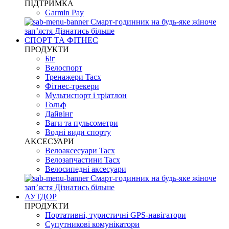
ПІДТРИМКА
Garmin Pay
Смарт-годинник на будь-яке жіноче
запʼястя
Дізнатись більше
СПОРТ ТА ФІТНЕС
ПРОДУКТИ
Біг
Велоспорт
Тренажери Tacx
Фітнес-трекери
Мультиспорт і тріатлон
Гольф
Дайвінг
Ваги та пульсометри
Водні види спорту
AKCЕСУАРИ
Велоаксесуари Tacx
Велозапчастини Tacx
Велосипедні аксесуари
Смарт-годинник на будь-яке жіноче
запʼястя
Дізнатись більше
АУТДОР
ПРОДУКТИ
Портативні, туристичні GPS-навігатори
Супутникові комунікатори