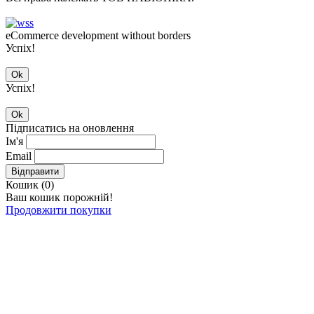
eCommerce development without borders
Успіх!
Ok
Успіх!
Ok
Підписатись на оновлення
Ім'я
Email
Відправити
Кошик (
0
)
Ваш кошик порожній!
Продовжити покупки