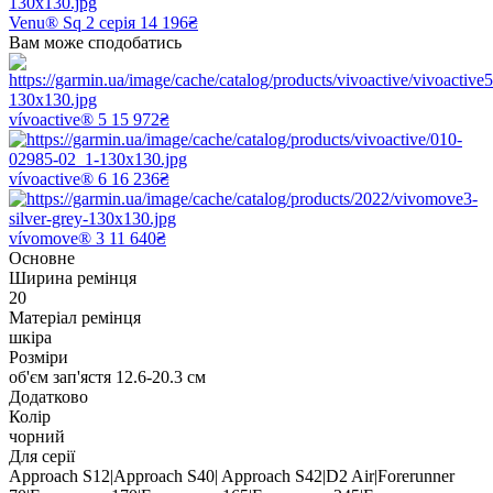
Venu® Sq 2 серія
14 196₴
Вам може сподобатись
vívoactive® 5
15 972₴
vívoactive® 6
16 236₴
vívomove® 3
11 640₴
Основне
Ширина ремінця
20
Матеріал ремінця
шкіра
Розміри
об'єм зап'ястя 12.6-20.3 см
Додатково
Колір
чорний
Для серії
Approach S12|Approach S40| Approach S42|D2 Air|Forerunner