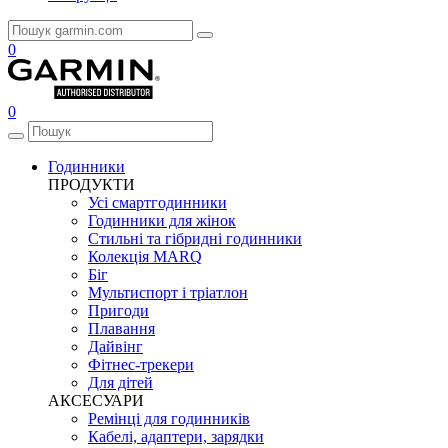
0
0
Годинники
ПРОДУКТИ
Усі смартгодинники
Годинники для жінок
Стильні та гібридні годинники
Колекція MARQ
Біг
Мультиспорт і тріатлон
Пригоди
Плавання
Дайвінг
Фітнес-трекери
Для дітей
АКСЕСУАРИ
Ремінці для годинників
Кабелі, адаптери, зарядки