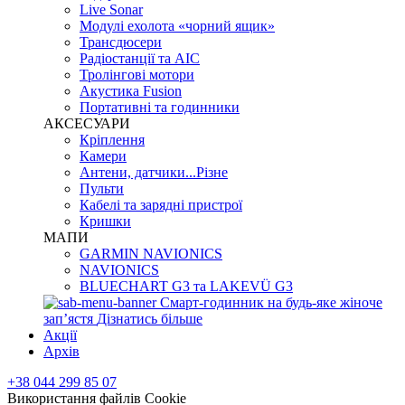
Live Sonar
Модулі ехолота «чорний ящик»
Трансдюсери
Радіостанції та АІС
Тролінгові мотори
Акустика Fusion
Портативні та годинники
АКСЕСУАРИ
Кріплення
Камери
Антени, датчики...Різне
Пульти
Кабелі та зарядні пристрої
Кришки
МАПИ
GARMIN NAVIONICS
NAVIONICS
BLUECHART G3 та LAKEVÜ G3
Смарт-годинник на будь-яке жіноче
запʼястя
Дізнатись більше
Акції
Архів
+38 044 299 85 07
Використання файлів Cookie