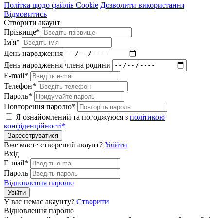
Політка щодо файлів Cookie
Дозволити використання
Відмовитись
Створити акаунт
Прізвище*
Ім'я*
День народження
День народження члена родини
E-mail*
Телефон*
Пароль*
Повторення паролю*
Я ознайомлений та погоджуюся з
політикою
конфіденційності*
Зареєструватися
Вже маєте створений акаунт?
Увійти
Вхід
E-mail*
Пароль
Відновлення паролю
Увійти
У вас немає акаунту?
Створити
Відновлення паролю