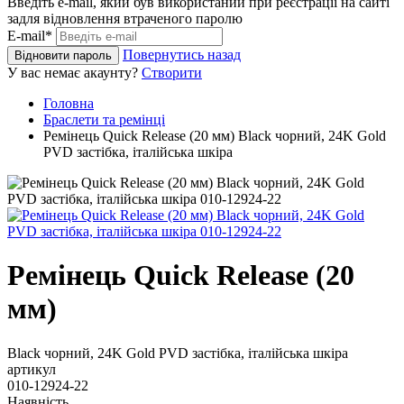
Введіть e-mail, який був використаний при реєстрації на сайті
задля відновлення втраченого паролю
E-mail*
Повернутись назад
Відновити пароль
У вас немає акаунту?
Створити
Головна
Браслети та ремінці
Ремінець Quick Release (20 мм) Black чорний, 24K Gold
PVD застібка, італійська шкіра
Ремінець Quick Release (20
мм)
Black чорний, 24K Gold PVD застібка, італійська шкіра
артикул
010-12924-22
Наявність