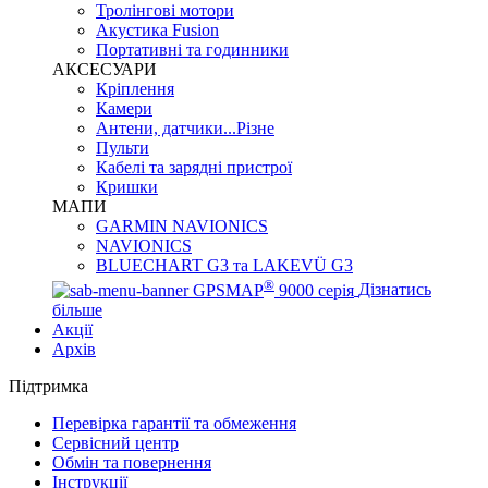
Тролінгові мотори
Акустика Fusion
Портативні та годинники
АКСЕСУАРИ
Кріплення
Камери
Антени, датчики...Різне
Пульти
Кабелі та зарядні пристрої
Кришки
МАПИ
GARMIN NAVIONICS
NAVIONICS
BLUECHART G3 та LAKEVÜ G3
®
GPSMAP
9000 серія
Дізнатись
більше
Акції
Архів
Підтримка
Перевірка гарантії та обмеження
Сервісний центр
Обмін та повернення
Інструкції