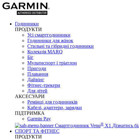
Годинники
ПРОДУКТИ
Усі смартгодинники
Годинники для жінок
Стильні та гібридні годинники
Колекція MARQ
Біг
Мультиспорт і тріатлон
Пригоди
Плавання
Дайвінг
Фітнес-трекери
Для дітей
АКСЕСУАРИ
Ремінці для годинників
Кабелі, адаптери, зарядки
ПІДТРИМКА
Garmin Pay
®
Смартгодинник Venu
X1
Дізнатись б
СПОРТ ТА ФІТНЕС
ПРОДУКТИ