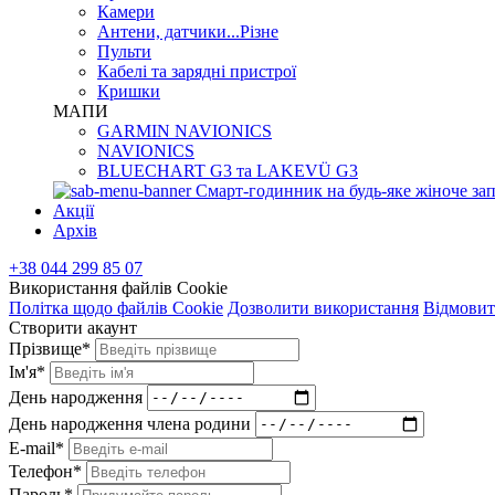
Камери
Антени, датчики...Різне
Пульти
Кабелі та зарядні пристрої
Кришки
МАПИ
GARMIN NAVIONICS
NAVIONICS
BLUECHART G3 та LAKEVÜ G3
Смарт-годинник на будь-яке жіноче зап
Акції
Архів
+38 044 299 85 07
Використання файлів Cookie
Політка щодо файлів Cookie
Дозволити використання
Відмовит
Створити акаунт
Прізвище*
Ім'я*
День народження
День народження члена родини
E-mail*
Телефон*
Пароль*