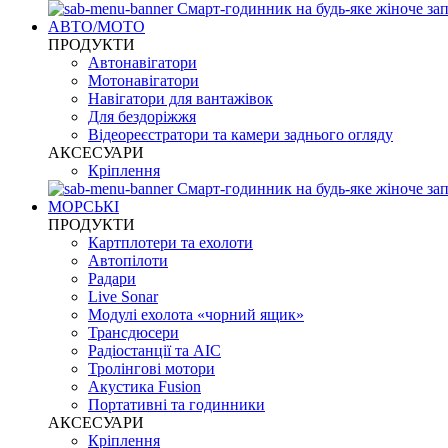
Смарт-годинник на будь-яке жіноче зап
АВТО/МОТО
ПРОДУКТИ
Автонавігатори
Мотонавігатори
Навігатори для вантажівок
Для бездоріжжя
Відеореєстратори та камери заднього огляду
АКСЕСУАРИ
Кріплення
Смарт-годинник на будь-яке жіноче зап
МОРСЬКІ
ПРОДУКТИ
Картплотери та ехолоти
Автопілоти
Радари
Live Sonar
Модулі ехолота «чорний ящик»
Трансдюсери
Радіостанції та АІС
Тролінгові мотори
Акустика Fusion
Портативні та годинники
АКСЕСУАРИ
Кріплення