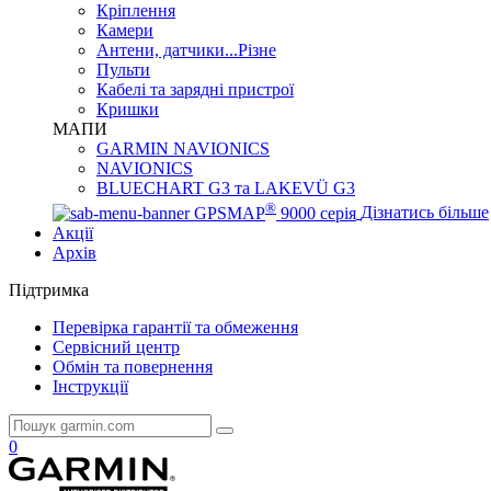
Кріплення
Камери
Антени, датчики...Різне
Пульти
Кабелі та зарядні пристрої
Кришки
МАПИ
GARMIN NAVIONICS
NAVIONICS
BLUECHART G3 та LAKEVÜ G3
®
GPSMAP
9000 серія
Дізнатись більше
Акції
Архів
Підтримка
Перевірка гарантії та обмеження
Сервісний центр
Обмін та повернення
Інструкції
0