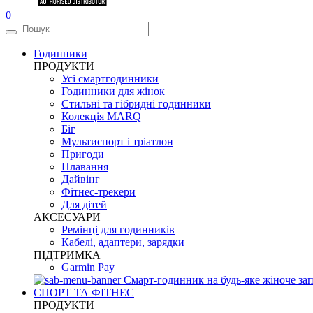
0
Годинники
ПРОДУКТИ
Усі смартгодинники
Годинники для жінок
Стильні та гібридні годинники
Колекція MARQ
Біг
Мультиспорт і тріатлон
Пригоди
Плавання
Дайвінг
Фітнес-трекери
Для дітей
АКСЕСУАРИ
Ремінці для годинників
Кабелі, адаптери, зарядки
ПІДТРИМКА
Garmin Pay
Смарт-годинник на будь-яке жіноче зап
СПОРТ ТА ФІТНЕС
ПРОДУКТИ