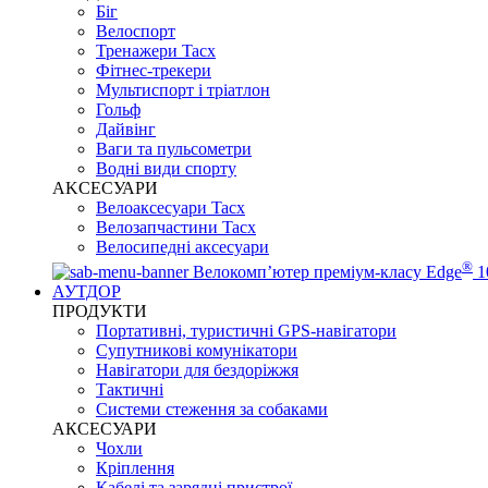
Біг
Велоспорт
Тренажери Tacx
Фітнес-трекери
Мультиспорт і тріатлон
Гольф
Дайвінг
Ваги та пульсометри
Водні види спорту
AKCЕСУАРИ
Велоаксесуари Tacx
Велозапчастини Tacx
Велосипедні аксесуари
®
Велокомп’ютер преміум-класу Edge
1
АУТДОР
ПРОДУКТИ
Портативні, туристичні GPS-навігатори
Супутникові комунікатори
Навігатори для бездоріжжя
Тактичні
Системи стеження за собаками
АКСЕСУАРИ
Чохли
Кріплення
Кабелі та зарядні пристрої