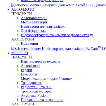
®
Лазерний далекомір Xero
L60i
Дізнат
АВТО/МОТО
ПРОДУКТИ
Автонавігатори
Мотонавігатори
Навігатори для вантажівок
Для бездоріжжя
Відеореєстратори та камери заднього огляду
АКСЕСУАРИ
Кріплення
™
Навігатор для вантажівок dēzlCam
L
МОРСЬКІ
ПРОДУКТИ
Картплотери та ехолоти
Автопілоти
Радари
Live Sonar
Модулі ехолота «чорний ящик»
Трансдюсери
Радіостанції та АІС
Тролінгові мотори
Акустика Fusion
Портативні та годинники
АКСЕСУАРИ