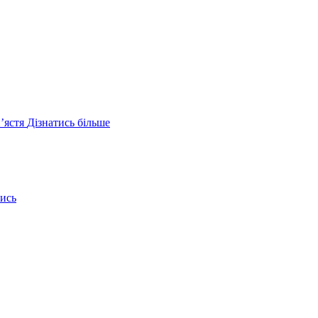
ʼястя
Дізнатись більше
ись