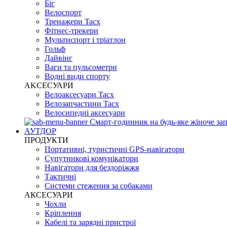
Біг
Велоспорт
Тренажери Tacx
Фітнес-трекери
Мультиспорт і тріатлон
Гольф
Дайвінг
Ваги та пульсометри
Водні види спорту
AKCЕСУАРИ
Велоаксесуари Tacx
Велозапчастини Tacx
Велосипедні аксесуари
Смарт-годинник на будь-яке жіноче зап
АУТДОР
ПРОДУКТИ
Портативні, туристичні GPS-навігатори
Супутникові комунікатори
Навігатори для бездоріжжя
Тактичні
Системи стеження за собаками
АКСЕСУАРИ
Чохли
Кріплення
Кабелі та зарядні пристрої