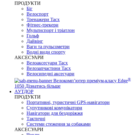
ПРОДУКТИ
Біг
Велоспорт
Тренажери Tacx
Фітнес-трекери
Мультиспорт і тріатлон
Гольф
Дайвінг
Ваги та пульсометри
Водні види спорту
AKCЕСУАРИ
Велоаксесуари Tacx
Велозапчастини Tacx
Велосипедні аксесуари
®
Велокомп’ютер преміум-класу Edge
1050
Дізнатись більше
АУТДОР
ПРОДУКТИ
Портативні, туристичні GPS-навігатори
Супутникові комунікатори
Навігатори для бездоріжжя
Тактичні
Системи стеження за собаками
АКСЕСУАРИ
Чохли