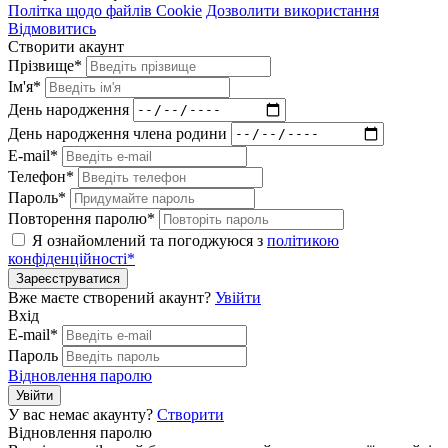
Політка щодо файлів Cookie
Дозволити використання
Відмовитись
Створити акаунт
Прізвище*
Ім'я*
День народження
День народження члена родини
E-mail*
Телефон*
Пароль*
Повторення паролю*
Я ознайомлений та погоджуюся з
політикою
конфіденційності*
Зареєструватися
Вже маєте створений акаунт?
Увійти
Вхід
E-mail*
Пароль
Відновлення паролю
Увійти
У вас немає акаунту?
Створити
Відновлення паролю