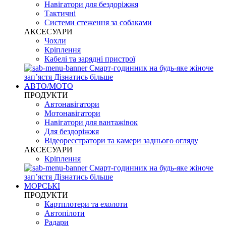
Навігатори для бездоріжжя
Тактичні
Системи стеження за собаками
АКСЕСУАРИ
Чохли
Кріплення
Кабелі та зарядні пристрої
Смарт-годинник на будь-яке жіноче
запʼястя
Дізнатись більше
АВТО/МОТО
ПРОДУКТИ
Автонавігатори
Мотонавігатори
Навігатори для вантажівок
Для бездоріжжя
Відеореєстратори та камери заднього огляду
АКСЕСУАРИ
Кріплення
Смарт-годинник на будь-яке жіноче
запʼястя
Дізнатись більше
МОРСЬКІ
ПРОДУКТИ
Картплотери та ехолоти
Автопілоти
Радари