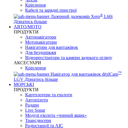
Кріплення
Кабелі та зарядні пристрої
®
Лазерний далекомір Xero
L60i
Дізнатись більше
АВТО/МОТО
ПРОДУКТИ
Автонавігатори
Мотонавігатори
Навігатори для вантажівок
Для бездоріжжя
Відеореєстратори та камери заднього огляду
АКСЕСУАРИ
Кріплення
™
Навігатор для вантажівок dēzlCam
LGV
Дізнатись більше
МОРСЬКІ
ПРОДУКТИ
Картплотери та ехолоти
Автопілоти
Радари
Live Sonar
Модулі ехолота «чорний ящик»
Трансдюсери
Радіостанції та АІС