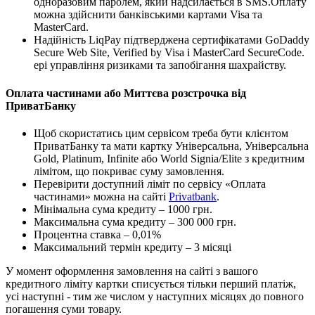
одноразовим паролем, який надсилається в SMS.Оплату
можна здійснити банківськими картами Visa та
MasterCard.
Надійність LiqPay підтверджена сертифікатами GoDaddy
Secure Web Site, Verified by Visa і MasterCard SecureCode.
ері управління ризиками та запобігання шахрайству.
Оплата частинами або Миттєва розстрочка від
ПриватБанку
Щоб скористатись цим сервісом треба бути клієнтом
ПриватБанку та мати картку Універсальна, Універсальна
Gold, Platinum, Infinite або World Signia/Elite з кредитним
лімітом, що покриває суму замовлення.
Перевірити доступний ліміт по сервісу «Оплата
частинами» можна на сайті
Privatbank
.
Мінімальна сума кредиту – 1000 грн.
Максимальна сума кредиту – 300 000 грн.
Процентна ставка – 0,01%
Максимальний термін кредиту – 3 місяці
У момент оформлення замовлення на сайті з вашого
кредитного ліміту картки списується тільки перший платіж,
усі наступні - тим же числом у наступних місяцях до повного
погашення суми товару.