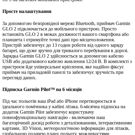
Просте налаштування
За допомогою безпровідної мережі Bluetooth, приймач Garmin
GLO 2 підключається до мобільного пристрою. Просто
встановіть GLO 2 в межах досяжності вашого смартфона або
планшета і отримуйте точні дані про місцеположення.
Пристрій забезпечує до 13 годин роботи від одного заряду
батареї, що дуже зручно для тривалого перебування в дорозі.
Зарядка Garmin GLO 2 здійснюється за допомогою кабелю
USB або додаткового кабелю живлення 12/24 В. В комплекті з
пристроєм йде універсальне кріплення, яке надійно фіксує
приймач на приладовій панелі та забезпечує зручність при
перегляді даних.
Підписка Garmin Pilot™ на 6 місяців
Під час польотів ваш iPad або iPhone перетворюється в
ідеального помічника у кабіні літака. 6-місячна підписка на
додаток Garmin Pilot забезпечує користувачу
повнофункціональну навігацію - включаючи наш
багаторічний досвід роботи з деталізованими, інтерактивними
картами, 3D Vision, метеорологічною інформацію для літаків,
глобальною подачею плану польоту, можливостями