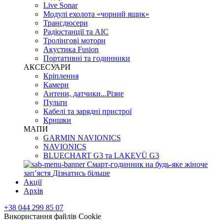
Live Sonar
Модулі ехолота «чорний ящик»
Трансдюсери
Радіостанції та АІС
Тролінгові мотори
Акустика Fusion
Портативні та годинники
АКСЕСУАРИ
Кріплення
Камери
Антени, датчики...Різне
Пульти
Кабелі та зарядні пристрої
Кришки
МАПИ
GARMIN NAVIONICS
NAVIONICS
BLUECHART G3 та LAKEVÜ G3
Смарт-годинник на будь-яке жіноче
запʼястя
Дізнатись більше
Акції
Архів
+38 044 299 85 07
Використання файлів Cookie