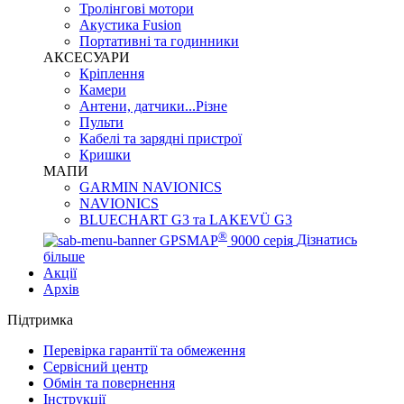
Тролінгові мотори
Акустика Fusion
Портативні та годинники
АКСЕСУАРИ
Кріплення
Камери
Антени, датчики...Різне
Пульти
Кабелі та зарядні пристрої
Кришки
МАПИ
GARMIN NAVIONICS
NAVIONICS
BLUECHART G3 та LAKEVÜ G3
®
GPSMAP
9000 серія
Дізнатись
більше
Акції
Архів
Підтримка
Перевірка гарантії та обмеження
Сервісний центр
Обмін та повернення
Інструкції