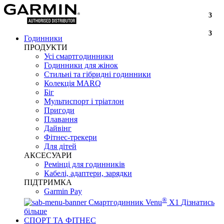
3
3
Годинники
ПРОДУКТИ
Усі смартгодинники
Годинники для жінок
Стильні та гібридні годинники
Колекція MARQ
Біг
Мультиспорт і тріатлон
Пригоди
Плавання
Дайвінг
Фітнес-трекери
Для дітей
АКСЕСУАРИ
Ремінці для годинників
Кабелі, адаптери, зарядки
ПІДТРИМКА
Garmin Pay
®
Смартгодинник Venu
X1
Дізнатись
більше
СПОРТ ТА ФІТНЕС