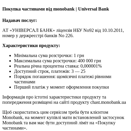
Покупка частинами від monobank | Universal Bank
Надавач послуг:
АТ «УНІВЕРСАЛ БАНК» ліцензія НБУ No92 від 10.10.2011,
номер у держреєстрі банків No 226.
Характеристики продукту:
Мінімальна сума розстрочки: 1 грн
Максимальна сума розстрочки: 400 000 грн
Реальна річна процентна ставка: 0,000001%
Доступний строк, платежів: 3 — 25
Порядок погашення: щомісячні платежі рівними
частинами
Перший платіж у момент оформлення покупки
Інформація про істотні характеристики продукту та
попередження розміщені на сайті продукту chast.monobank.ua
Щоб скористатись цим сервісом треба бути клієнтом
Monobank, на момент купівлі мати встановлений застосунок
Monobank та вам має бути доступний ліміт на «Покупку
частинами».