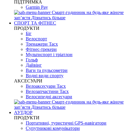
ПІДТРИМКА
Garmin Pay
Смарт-годинник на будь-яке жіноче
запʼястя
Дізнатись більше
СПОРТ ТА ФІТНЕС
ПРОДУКТИ
Біг
Велоспорт
Тренажери Tacx
Фітнес-трекери
Мультиспорт і тріатлон
Гольф
Дайвінг
Ваги та пульсометри
Водні види спорту
AKCЕСУАРИ
Велоаксесуари Tacx
Велозапчастини Tacx
Велосипедні аксесуари
Смарт-годинник на будь-яке жіноче
запʼястя
Дізнатись більше
АУТДОР
ПРОДУКТИ
Портативні, туристичні GPS-навігатори
Супутникові комунікатори