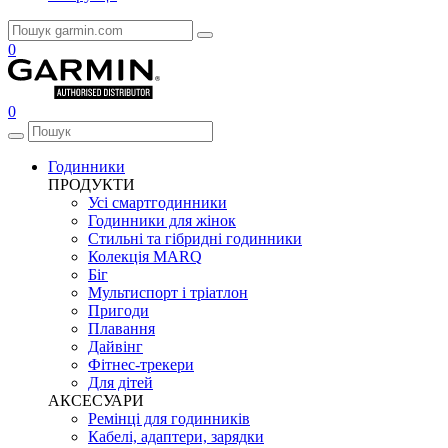
0
0
Годинники
ПРОДУКТИ
Усі смартгодинники
Годинники для жінок
Стильні та гібридні годинники
Колекція MARQ
Біг
Мультиспорт і тріатлон
Пригоди
Плавання
Дайвінг
Фітнес-трекери
Для дітей
АКСЕСУАРИ
Ремінці для годинників
Кабелі, адаптери, зарядки