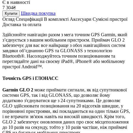
Є в наявності
7 304₴
Швидка покупка
Купити
Огляд
Специфікації
В комплекті
Аксесуари
Сумісні пристрої
Доставка та оплата
Здійснюйте навігацію разом з мега точним GPS Garmin, який
з’єднується з вашим мобільним пристроєм. Приймач GLO 2
забезпечує для вас все найкраще з обох навігаційних систем
завдяки об’єднанню GPS та GLONASS з технологією
Bluetooth®. Насолоджуйтесь точним позиціюванням та
переглядайте дані на своєму iPad®, iPhone® або мобільному
пристрої Android™.
Точність GPS і ГЛОНАСС
Garmin GLO 2
може приймати сигнали, як від супутникової
системи GPS, так і від GLONASS, що дозволяє йому
додатково з'єднуватися ще з 24 супутниками. Це дозволяє
GLO здійснювати позиціювання на 20 відсотків швидше, у
порівнянні пристроями, які покладаються на один тільки GPS,
і не втрачати зв'язок навіть на високій швидкості. Крім того,
GLO 2 забезпечує оновлення даних про своє місцеположення
до 10 разів на секунду, тобто у 10 разів частіше, ніж приймачі
GPS на багатьох мобільних пристроях.