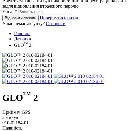
Введіть e-mail, який був використаний при реєстрації на сайті
задля відновлення втраченого паролю
E-mail*
Повернутись назад
Відновити пароль
У вас немає акаунту?
Створити
Головна
Датчики
™
GLO
2
™
GLO
2
Приймач GPS
артикул
010-02184-01
Наявність