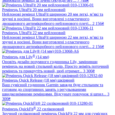
змінювати ремінці за лічені секунди без ...
7 744₴
Ремінець UltraFit 20 мм нейлоновий
Нейлонові ремінці UltraFit шириною 20 мм легкі, м’які та
зручні в носінні. Вони виготовлені з еластичного
двошарового антимікробного нейлонового плеті...
2 156₴
Ремінець UltraFit 22 мм нейлоновий
Нейлонові ремінці UltraFit шириною 22 мм легкі, м’які та
зручні в носінні. Вони виготовлені з еластичного
двошарового антимікробного нейлонового плеті...
2 156₴
®
Ремінець для Lily
(14 мм)
Оновіть дизайн розумного годинника Lily, замінивши
ремінець на новий стильний колір. Просто зніміть поточний
ремінець та прикрутіть новий, щоб отримат...
3 300₴
Ремінець Quick Release (18 мм) шкіряний
Ваш сумісний годинник Garmin завжди буде стильним та
готовим до спортивних занять з регульованими
швидкознімними ремінцями. Відсуньте повзунок зі шпил...
3
300₴
®
Ремінець QuickFit
22 силіконовий
Зручний силіконовий ремінець QuickFit 22 мм для сумісних