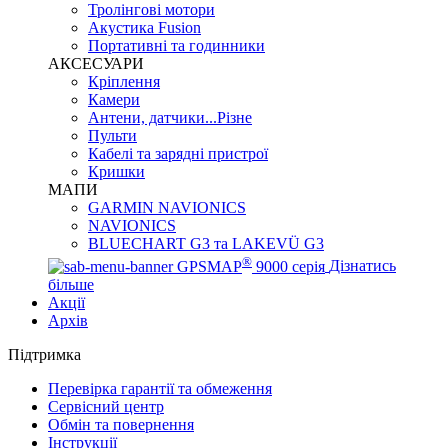
Тролінгові мотори
Акустика Fusion
Портативні та годинники
АКСЕСУАРИ
Кріплення
Камери
Антени, датчики...Різне
Пульти
Кабелі та зарядні пристрої
Кришки
МАПИ
GARMIN NAVIONICS
NAVIONICS
BLUECHART G3 та LAKEVÜ G3
®
GPSMAP
9000 серія
Дізнатись
більше
Акції
Архів
Підтримка
Перевірка гарантії та обмеження
Сервісний центр
Обмін та повернення
Інструкції