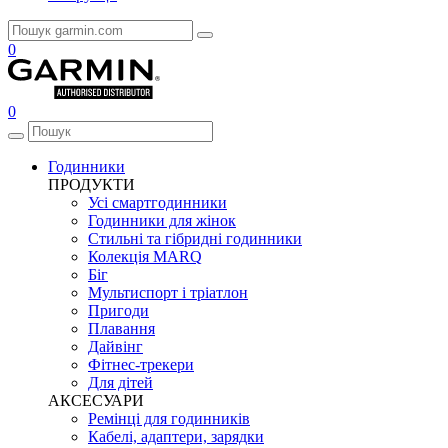
0
0
Годинники
ПРОДУКТИ
Усі смартгодинники
Годинники для жінок
Стильні та гібридні годинники
Колекція MARQ
Біг
Мультиспорт і тріатлон
Пригоди
Плавання
Дайвінг
Фітнес-трекери
Для дітей
АКСЕСУАРИ
Ремінці для годинників
Кабелі, адаптери, зарядки