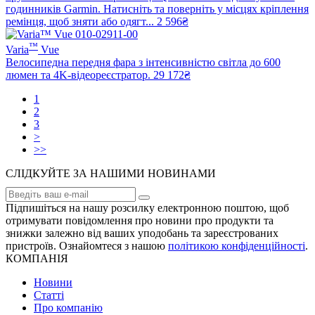
годинників Garmin. Натисніть та поверніть у місцях кріплення
ремінця, щоб зняти або одягт...
2 596₴
™
Varia
Vue
Велосипедна передня фара з інтенсивністю світла до 600
люмен та 4K-відеореєстратор.
29 172₴
1
2
3
>
>>
СЛІДКУЙТЕ ЗА НАШИМИ НОВИНАМИ
Підпишіться на нашу розсилку електронною поштою, щоб
отримувати повідомлення про новини про продукти та
знижки залежно від ваших уподобань та зареєстрованих
пристроїв. Ознайомтеся з нашою
політикою конфіденційності
.
КОМПАНІЯ
Новини
Статті
Про компанію