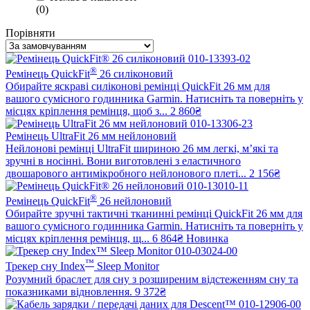
(
0
)
Порівняти
®
Ремінець QuickFit
26 силіконовий
Обирайте яскраві силіконові ремінці QuickFit 26 мм для
вашого сумісного годинника Garmin. Натисніть та поверніть у
місцях кріплення ремінця, щоб з...
2 860₴
Ремінець UltraFit 26 мм нейлоновий
Нейлонові ремінці UltraFit шириною 26 мм легкі, м’які та
зручні в носінні. Вони виготовлені з еластичного
двошарового антимікробного нейлонового плеті...
2 156₴
®
Ремінець QuickFit
26 нейлоновий
Обирайте зручні тактичні тканинні ремінці QuickFit 26 мм для
вашого сумісного годинника Garmin. Натисніть та поверніть у
місцях кріплення ремінця, щ...
6 864₴
Новинка
™
Трекер сну Index
Sleep Monitor
Розумний браслет для сну з розширеним відстеженням сну та
показниками відновлення.
9 372₴