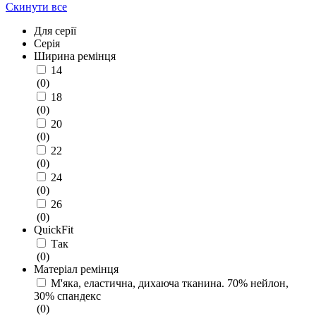
Скинути все
Для серії
Серія
Ширина ремінця
14
(
0
)
18
(
0
)
20
(
0
)
22
(
0
)
24
(
0
)
26
(
0
)
QuickFit
Так
(
0
)
Матеріал ремінця
М'яка, еластична, дихаюча тканина. 70% нейлон,
30% спандекс
(
0
)