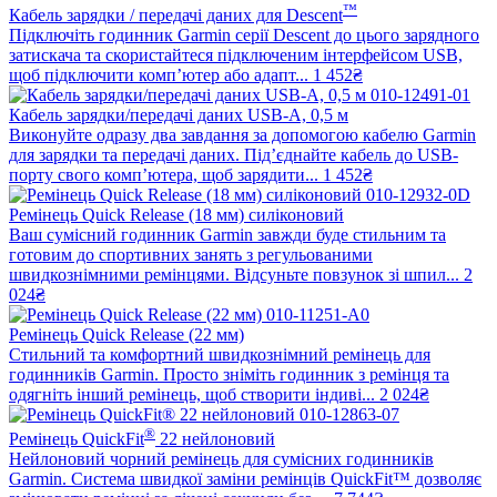
™
Кабель зарядки / передачі даних для Descent
Підключіть годинник Garmin серії Descent до цього зарядного
затискача та скористайтеся підключеним інтерфейсом USB,
щоб підключити комп’ютер або адапт...
1 452₴
Кабель зарядки/передачі даних USB-A, 0,5 м
Виконуйте одразу два завдання за допомогою кабелю Garmin
для зарядки та передачі даних. Під’єднайте кабель до USB-
порту свого комп’ютера, щоб зарядити...
1 452₴
Ремінець Quick Release (18 мм) силіконовий
Ваш сумісний годинник Garmin завжди буде стильним та
готовим до спортивних занять з регульованими
швидкознімними ремінцями. Відсуньте повзунок зі шпил...
2
024₴
Ремінець Quick Release (22 мм)
Стильний та комфортний швидкознімний ремінець для
годинників Garmin. Просто зніміть годинник з ремінця та
одягніть інший ремінець, щоб створити індиві...
2 024₴
®
Ремінець QuickFit
22 нейлоновий
Нейлоновий чорний ремінець для сумісних годинників
Garmin. Система швидкої заміни ремінців QuickFit™ дозволяє