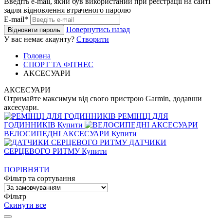
Введіть e-mail, який був використаний при реєстрації на сайті
задля відновлення втраченого паролю
E-mail*
Повернутись назад
Відновити пароль
У вас немає акаунту?
Створити
Головна
СПОРТ ТА ФІТНЕС
AKCЕСУАРИ
АКСЕСУАРИ
Отримайте максимум від свого пристрою Garmin, додавши
аксесуари.
РЕМІНЦІ ДЛЯ
ГОДИННИКІВ
Купити
ВЕЛОСИПЕДНІ АКСЕСУАРИ
Купити
ДАТЧИКИ
СЕРЦЕВОГО РИТМУ
Купити
ПОРІВНЯТИ
Фільтр та сортування
Фільтр
Скинути все