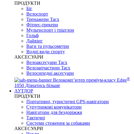
ПРОДУКТИ
Біг
Велоспорт
Тренажери Tacx
Фітнес-трекери
Мультиспорт і тріатлон
Гольф
Дайвінг
Ваги та пульсометри
Водні види спорту
AKCЕСУАРИ
Велоаксесуари Tacx
Велозапчастини Tacx
Велосипедні аксесуари
®
Велокомп’ютер преміум-класу Edge
1050
Дізнатись більше
АУТДОР
ПРОДУКТИ
Портативні, туристичні GPS-навігатори
Супутникові комунікатори
Навігатори для бездоріжжя
Тактичні
Системи стеження за собаками
АКСЕСУАРИ
Чохли