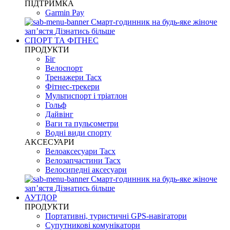
ПІДТРИМКА
Garmin Pay
Смарт-годинник на будь-яке жіноче
запʼястя
Дізнатись більше
СПОРТ ТА ФІТНЕС
ПРОДУКТИ
Біг
Велоспорт
Тренажери Tacx
Фітнес-трекери
Мультиспорт і тріатлон
Гольф
Дайвінг
Ваги та пульсометри
Водні види спорту
AKCЕСУАРИ
Велоаксесуари Tacx
Велозапчастини Tacx
Велосипедні аксесуари
Смарт-годинник на будь-яке жіноче
запʼястя
Дізнатись більше
АУТДОР
ПРОДУКТИ
Портативні, туристичні GPS-навігатори
Супутникові комунікатори