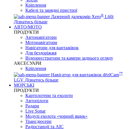
Кріплення
Кабелі та зарядні пристрої
®
Лазерний далекомір Xero
L60i
Дізнатись більше
АВТО/МОТО
ПРОДУКТИ
Автонавігатори
Мотонавігатори
Навігатори для вантажівок
Для бездоріжжя
Відеореєстратори та камери заднього огляду
АКСЕСУАРИ
Кріплення
™
Навігатор для вантажівок dēzlCam
LGV
Дізнатись більше
МОРСЬКІ
ПРОДУКТИ
Картплотери та ехолоти
Автопілоти
Радари
Live Sonar
Модулі ехолота «чорний ящик»
Трансдюсери
Радіостанції та АІС