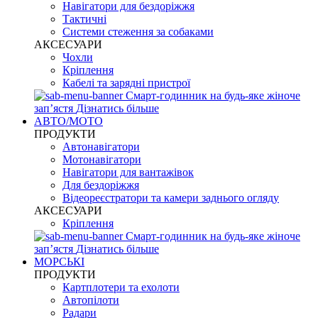
Навігатори для бездоріжжя
Тактичні
Системи стеження за собаками
АКСЕСУАРИ
Чохли
Кріплення
Кабелі та зарядні пристрої
Смарт-годинник на будь-яке жіноче
запʼястя
Дізнатись більше
АВТО/МОТО
ПРОДУКТИ
Автонавігатори
Мотонавігатори
Навігатори для вантажівок
Для бездоріжжя
Відеореєстратори та камери заднього огляду
АКСЕСУАРИ
Кріплення
Смарт-годинник на будь-яке жіноче
запʼястя
Дізнатись більше
МОРСЬКІ
ПРОДУКТИ
Картплотери та ехолоти
Автопілоти
Радари