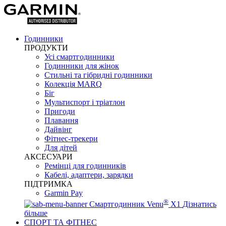
Годинники
ПРОДУКТИ
Усі смартгодинники
Годинники для жінок
Стильні та гібридні годинники
Колекція MARQ
Біг
Мультиспорт і тріатлон
Пригоди
Плавання
Дайвінг
Фітнес-трекери
Для дітей
АКСЕСУАРИ
Ремінці для годинників
Кабелі, адаптери, зарядки
ПІДТРИМКА
Garmin Pay
®
Смартгодинник Venu
X1
Дізнатись
більше
СПОРТ ТА ФІТНЕС