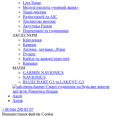
Live Sonar
Модулі ехолота «чорний ящик»
Трансдюсери
Радіостанції та АІС
Тролінгові мотори
Акустика Fusion
Портативні та годинники
АКСЕСУАРИ
Кріплення
Камери
Антени, датчики...Різне
Пульти
Кабелі та зарядні пристрої
Кришки
МАПИ
GARMIN NAVIONICS
NAVIONICS
BLUECHART G3 та LAKEVÜ G3
Смарт-годинник на будь-яке жіноче
запʼястя
Дізнатись більше
Акції
Архів
+38 044 299 85 07
Використання файлів Cookie