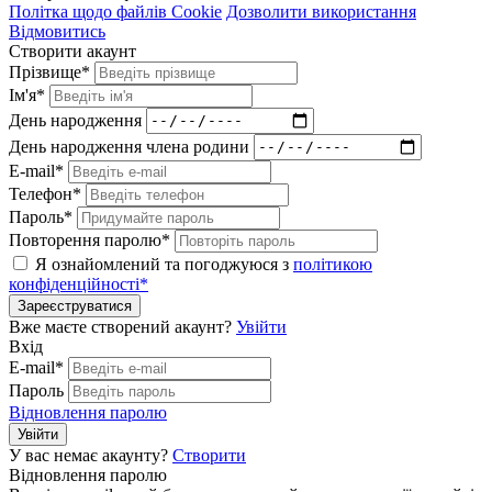
Політка щодо файлів Cookie
Дозволити використання
Відмовитись
Створити акаунт
Прізвище*
Ім'я*
День народження
День народження члена родини
E-mail*
Телефон*
Пароль*
Повторення паролю*
Я ознайомлений та погоджуюся з
політикою
конфіденційності*
Зареєструватися
Вже маєте створений акаунт?
Увійти
Вхід
E-mail*
Пароль
Відновлення паролю
Увійти
У вас немає акаунту?
Створити
Відновлення паролю