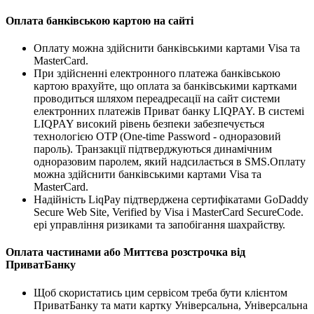
Оплата банківською картою на сайті
Оплату можна здійснити банківськими картами Visa та
MasterCard.
При здійсненні електронного платежа банківською
картою врахуйте, що оплата за банківськими картками
проводиться шляхом переадресації на сайт системи
електронних платежів Приват банку LIQPAY. В системі
LIQPAY високий рівень безпеки забезпечується
технологією OTP (One-time Password - одноразовий
пароль). Транзакції підтверджуються динамічним
одноразовим паролем, який надсилається в SMS.Оплату
можна здійснити банківськими картами Visa та
MasterCard.
Надійність LiqPay підтверджена сертифікатами GoDaddy
Secure Web Site, Verified by Visa і MasterCard SecureCode.
ері управління ризиками та запобігання шахрайству.
Оплата частинами або Миттєва розстрочка від
ПриватБанку
Щоб скористатись цим сервісом треба бути клієнтом
ПриватБанку та мати картку Універсальна, Універсальна