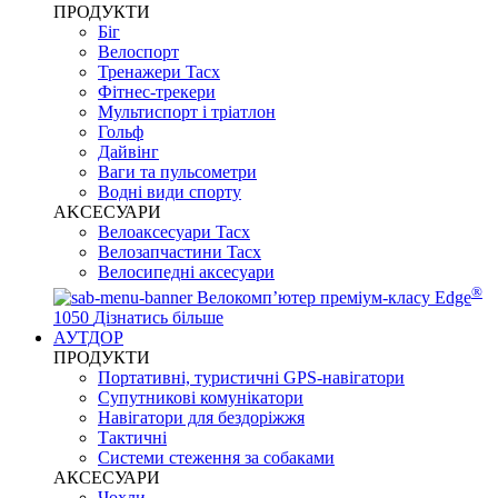
ПРОДУКТИ
Біг
Велоспорт
Тренажери Tacx
Фітнес-трекери
Мультиспорт і тріатлон
Гольф
Дайвінг
Ваги та пульсометри
Водні види спорту
AKCЕСУАРИ
Велоаксесуари Tacx
Велозапчастини Tacx
Велосипедні аксесуари
®
Велокомп’ютер преміум-класу Edge
1050
Дізнатись більше
АУТДОР
ПРОДУКТИ
Портативні, туристичні GPS-навігатори
Супутникові комунікатори
Навігатори для бездоріжжя
Тактичні
Системи стеження за собаками
АКСЕСУАРИ
Чохли