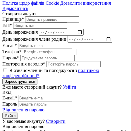
Політка щодо файлів Cookie
Дозволити використання
Відмовитись
Створити акаунт
Прізвище*
Ім'я*
День народження
День народження члена родини
E-mail*
Телефон*
Пароль*
Повторення паролю*
Я ознайомлений та погоджуюся з
політикою
конфіденційності*
Зареєструватися
Вже маєте створений акаунт?
Увійти
Вхід
E-mail*
Пароль
Відновлення паролю
Увійти
У вас немає акаунту?
Створити
Відновлення паролю