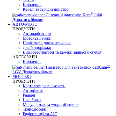
Кріплення
Кабелі та зарядні пристрої
®
Лазерний далекомір Xero
L60i
Дізнатись більше
АВТО/МОТО
ПРОДУКТИ
Автонавігатори
Мотонавігатори
Навігатори для вантажівок
Для бездоріжжя
Відеореєстратори та камери заднього огляду
АКСЕСУАРИ
Кріплення
™
Навігатор для вантажівок dēzlCam
LGV
Дізнатись більше
МОРСЬКІ
ПРОДУКТИ
Картплотери та ехолоти
Автопілоти
Радари
Live Sonar
Модулі ехолота «чорний ящик»
Трансдюсери
Радіостанції та АІС