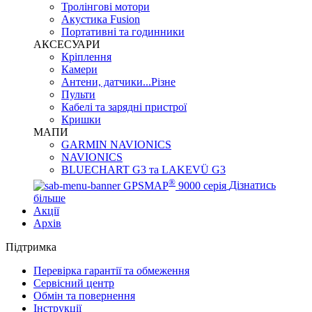
Тролінгові мотори
Акустика Fusion
Портативні та годинники
АКСЕСУАРИ
Кріплення
Камери
Антени, датчики...Різне
Пульти
Кабелі та зарядні пристрої
Кришки
МАПИ
GARMIN NAVIONICS
NAVIONICS
BLUECHART G3 та LAKEVÜ G3
®
GPSMAP
9000 серія
Дізнатись
більше
Акції
Архів
Підтримка
Перевірка гарантії та обмеження
Сервісний центр
Обмін та повернення
Інструкції