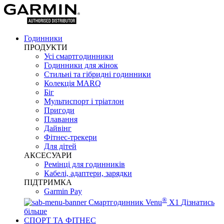
Годинники
ПРОДУКТИ
Усі смартгодинники
Годинники для жінок
Стильні та гібридні годинники
Колекція MARQ
Біг
Мультиспорт і тріатлон
Пригоди
Плавання
Дайвінг
Фітнес-трекери
Для дітей
АКСЕСУАРИ
Ремінці для годинників
Кабелі, адаптери, зарядки
ПІДТРИМКА
Garmin Pay
®
Смартгодинник Venu
X1
Дізнатись
більше
СПОРТ ТА ФІТНЕС