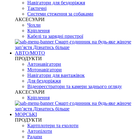
Навігатори для бездоріжжя
Тактичні
Системи стеження за собаками
АКСЕСУАРИ
Чохли
Кріплення
Кабелі та зарядні пристрої
Смарт-годинник на будь-яке жіноче
запʼястя
Дізнатись більше
АВТО/МОТО
ПРОДУКТИ
Автонавігатори
Мотонавігатори
Навігатори для вантажівок
Для бездоріжжя
Відеореєстратори та камери заднього огляду
АКСЕСУАРИ
Кріплення
Смарт-годинник на будь-яке жіноче
запʼястя
Дізнатись більше
МОРСЬКІ
ПРОДУКТИ
Картплотери та ехолоти
Автопілоти
Радари