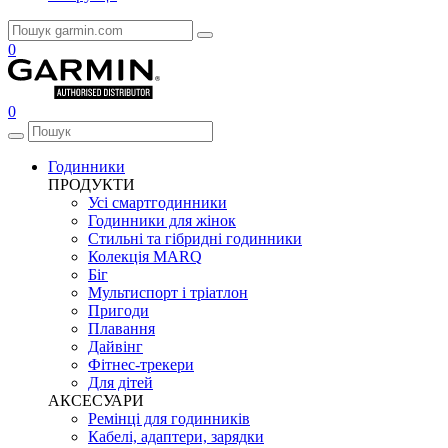
0
0
Годинники
ПРОДУКТИ
Усі смартгодинники
Годинники для жінок
Стильні та гібридні годинники
Колекція MARQ
Біг
Мультиспорт і тріатлон
Пригоди
Плавання
Дайвінг
Фітнес-трекери
Для дітей
АКСЕСУАРИ
Ремінці для годинників
Кабелі, адаптери, зарядки