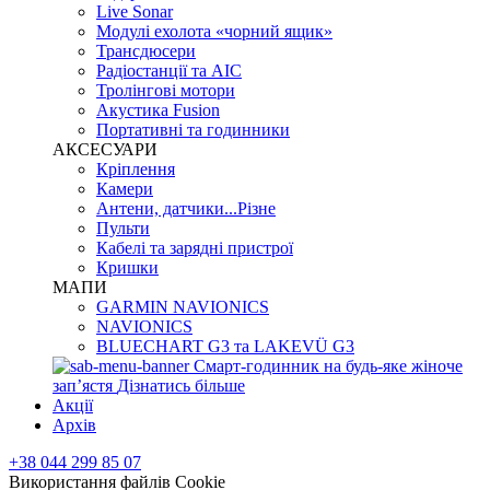
Live Sonar
Модулі ехолота «чорний ящик»
Трансдюсери
Радіостанції та АІС
Тролінгові мотори
Акустика Fusion
Портативні та годинники
АКСЕСУАРИ
Кріплення
Камери
Антени, датчики...Різне
Пульти
Кабелі та зарядні пристрої
Кришки
МАПИ
GARMIN NAVIONICS
NAVIONICS
BLUECHART G3 та LAKEVÜ G3
Смарт-годинник на будь-яке жіноче
запʼястя
Дізнатись більше
Акції
Архів
+38 044 299 85 07
Використання файлів Cookie