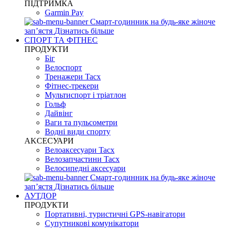
ПІДТРИМКА
Garmin Pay
Смарт-годинник на будь-яке жіноче
запʼястя
Дізнатись більше
СПОРТ ТА ФІТНЕС
ПРОДУКТИ
Біг
Велоспорт
Тренажери Tacx
Фітнес-трекери
Мультиспорт і тріатлон
Гольф
Дайвінг
Ваги та пульсометри
Водні види спорту
AKCЕСУАРИ
Велоаксесуари Tacx
Велозапчастини Tacx
Велосипедні аксесуари
Смарт-годинник на будь-яке жіноче
запʼястя
Дізнатись більше
АУТДОР
ПРОДУКТИ
Портативні, туристичні GPS-навігатори
Супутникові комунікатори