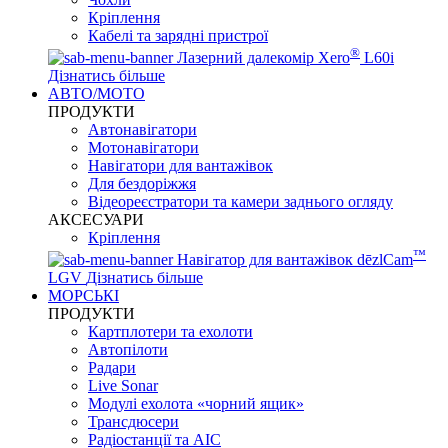
Кріплення
Кабелі та зарядні пристрої
®
Лазерний далекомір Xero
L60i
Дізнатись більше
АВТО/МОТО
ПРОДУКТИ
Автонавігатори
Мотонавігатори
Навігатори для вантажівок
Для бездоріжжя
Відеореєстратори та камери заднього огляду
АКСЕСУАРИ
Кріплення
™
Навігатор для вантажівок dēzlCam
LGV
Дізнатись більше
МОРСЬКІ
ПРОДУКТИ
Картплотери та ехолоти
Автопілоти
Радари
Live Sonar
Модулі ехолота «чорний ящик»
Трансдюсери
Радіостанції та АІС