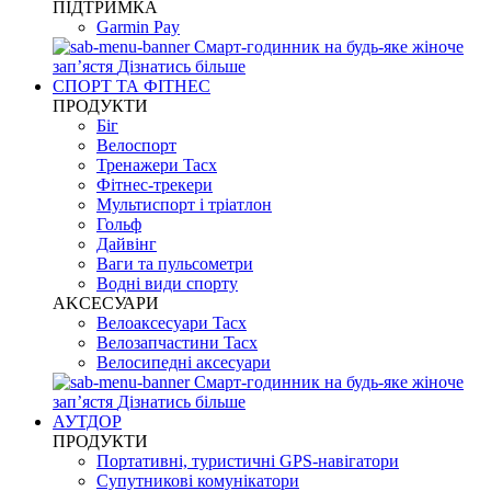
ПІДТРИМКА
Garmin Pay
Смарт-годинник на будь-яке жіноче
запʼястя
Дізнатись більше
СПОРТ ТА ФІТНЕС
ПРОДУКТИ
Біг
Велоспорт
Тренажери Tacx
Фітнес-трекери
Мультиспорт і тріатлон
Гольф
Дайвінг
Ваги та пульсометри
Водні види спорту
AKCЕСУАРИ
Велоаксесуари Tacx
Велозапчастини Tacx
Велосипедні аксесуари
Смарт-годинник на будь-яке жіноче
запʼястя
Дізнатись більше
АУТДОР
ПРОДУКТИ
Портативні, туристичні GPS-навігатори
Супутникові комунікатори