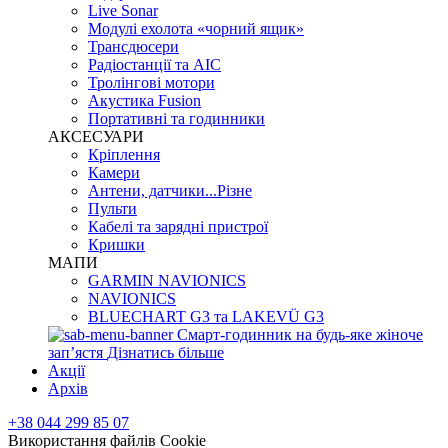
Live Sonar
Модулі ехолота «чорний ящик»
Трансдюсери
Радіостанції та АІС
Тролінгові мотори
Акустика Fusion
Портативні та годинники
АКСЕСУАРИ
Кріплення
Камери
Антени, датчики...Різне
Пульти
Кабелі та зарядні пристрої
Кришки
МАПИ
GARMIN NAVIONICS
NAVIONICS
BLUECHART G3 та LAKEVÜ G3
Смарт-годинник на будь-яке жіноче
запʼястя
Дізнатись більше
Акції
Архів
+38 044 299 85 07
Використання файлів Cookie