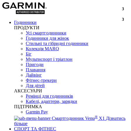
3
3
Годинники
ПРОДУКТИ
Усі смартгодинники
Годинники для жінок
Стильні та гібридні годинники
Колекція MARQ
Біг
Мультиспорт і тріатлон
Пригоди
Плавання
Дайвінг
Фітнес-трекери
Для дітей
АКСЕСУАРИ
Ремінці для годинників
Кабелі, адаптери, зарядки
ПІДТРИМКА
Garmin Pay
®
Смартгодинник Venu
X1
Дізнатись
більше
СПОРТ ТА ФІТНЕС