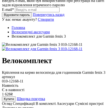
Введіть e-mail, який був використаний при реєстрації на сайті
задля відновлення втраченого паролю
E-mail*
Повернутись назад
Відновити пароль
У вас немає акаунту?
Створити
Головна
Велосипедні аксесуари
Велокомплект для Garmin fenix 3
Велокомплект
Кріплення на кермо велосипеда для годинників Garmin fenix 3
артикул
010-12168-11
Наявність
Є в наявності
1 628₴
Швидка покупка
Купити
Огляд
Специфікації
В комплекті
Аксесуари
Сумісні пристрої
Доставка та оплата