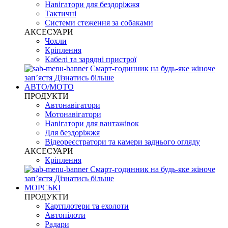
Навігатори для бездоріжжя
Тактичні
Системи стеження за собаками
АКСЕСУАРИ
Чохли
Кріплення
Кабелі та зарядні пристрої
Смарт-годинник на будь-яке жіноче
запʼястя
Дізнатись більше
АВТО/МОТО
ПРОДУКТИ
Автонавігатори
Мотонавігатори
Навігатори для вантажівок
Для бездоріжжя
Відеореєстратори та камери заднього огляду
АКСЕСУАРИ
Кріплення
Смарт-годинник на будь-яке жіноче
запʼястя
Дізнатись більше
МОРСЬКІ
ПРОДУКТИ
Картплотери та ехолоти
Автопілоти
Радари