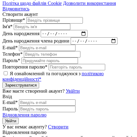
Політка щодо файлів Cookie
Дозволити використання
Відмовитись
Створити акаунт
Прізвище*
Ім'я*
День народження
День народження члена родини
E-mail*
Телефон*
Пароль*
Повторення паролю*
Я ознайомлений та погоджуюся з
політикою
конфіденційності*
Зареєструватися
Вже маєте створений акаунт?
Увійти
Вхід
E-mail*
Пароль
Відновлення паролю
Увійти
У вас немає акаунту?
Створити
Відновлення паролю