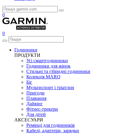
0
0
Годинники
ПРОДУКТИ
Усі смартгодинники
Годинники для жінок
Стильні та гібридні годинники
Колекція MARQ
Біг
Мультиспорт і тріатлон
Пригоди
Плавання
Дайвінг
Фітнес-трекери
Для дітей
АКСЕСУАРИ
Ремінці для годинників
Кабелі, адаптери, зарядки