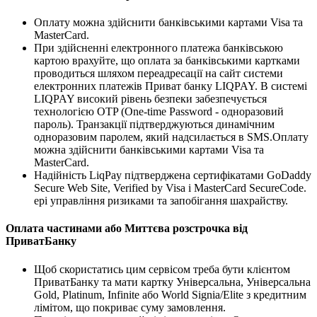
Оплату можна здійснити банківськими картами Visa та
MasterCard.
При здійсненні електронного платежа банківською
картою врахуйте, що оплата за банківськими картками
проводиться шляхом переадресації на сайт системи
електронних платежів Приват банку LIQPAY. В системі
LIQPAY високий рівень безпеки забезпечується
технологією OTP (One-time Password - одноразовий
пароль). Транзакції підтверджуються динамічним
одноразовим паролем, який надсилається в SMS.Оплату
можна здійснити банківськими картами Visa та
MasterCard.
Надійність LiqPay підтверджена сертифікатами GoDaddy
Secure Web Site, Verified by Visa і MasterCard SecureCode.
ері управління ризиками та запобігання шахрайству.
Оплата частинами або Миттєва розстрочка від
ПриватБанку
Щоб скористатись цим сервісом треба бути клієнтом
ПриватБанку та мати картку Універсальна, Універсальна
Gold, Platinum, Infinite або World Signia/Elite з кредитним
лімітом, що покриває суму замовлення.