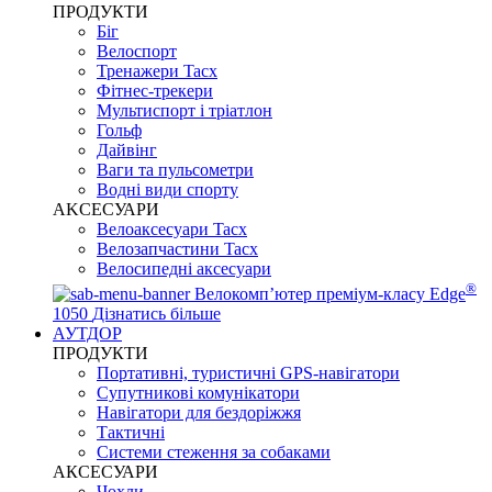
ПРОДУКТИ
Біг
Велоспорт
Тренажери Tacx
Фітнес-трекери
Мультиспорт і тріатлон
Гольф
Дайвінг
Ваги та пульсометри
Водні види спорту
AKCЕСУАРИ
Велоаксесуари Tacx
Велозапчастини Tacx
Велосипедні аксесуари
®
Велокомп’ютер преміум-класу Edge
1050
Дізнатись більше
АУТДОР
ПРОДУКТИ
Портативні, туристичні GPS-навігатори
Супутникові комунікатори
Навігатори для бездоріжжя
Тактичні
Системи стеження за собаками
АКСЕСУАРИ
Чохли