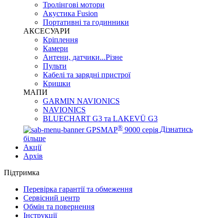
Тролінгові мотори
Акустика Fusion
Портативні та годинники
АКСЕСУАРИ
Кріплення
Камери
Антени, датчики...Різне
Пульти
Кабелі та зарядні пристрої
Кришки
МАПИ
GARMIN NAVIONICS
NAVIONICS
BLUECHART G3 та LAKEVÜ G3
®
GPSMAP
9000 серія
Дізнатись
більше
Акції
Архів
Підтримка
Перевірка гарантії та обмеження
Сервісний центр
Обмін та повернення
Інструкції