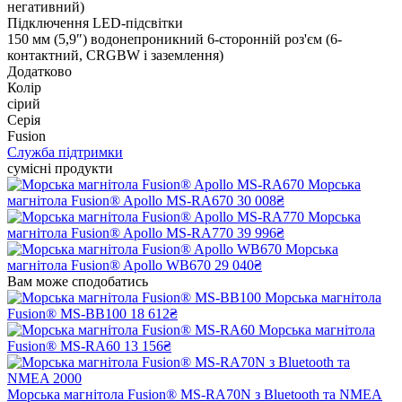
негативний)
Підключення LED-підсвітки
150 мм (5,9″) водонепроникний 6-сторонній роз'єм (6-
контактний, CRGBW і заземлення)
Додатково
Колір
сірий
Серія
Fusion
Служба підтримки
сумісні продукти
Морська
магнітола Fusion® Apollo MS-RA670
30 008₴
Морська
магнітола Fusion® Apollo MS-RA770
39 996₴
Морська
магнітола Fusion® Apollo WB670
29 040₴
Вам може сподобатись
Морська магнітола
Fusion® MS-BB100
18 612₴
Морська магнітола
Fusion® MS-RA60
13 156₴
Морська магнітола Fusion® MS-RA70N з Bluetooth та NMEA