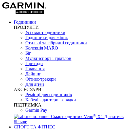
Годинники
ПРОДУКТИ
Усі смартгодинники
Годинники для жінок
Стильні та гібридні годинники
Колекція MARQ
Біг
Мультиспорт і тріатлон
Пригоди
Плавання
Дайвінг
Фітнес-трекери
Для дітей
АКСЕСУАРИ
Ремінці для годинників
Кабелі, адаптери, зарядки
ПІДТРИМКА
Garmin Pay
®
Смартгодинник Venu
X1
Дізнатись
більше
СПОРТ ТА ФІТНЕС