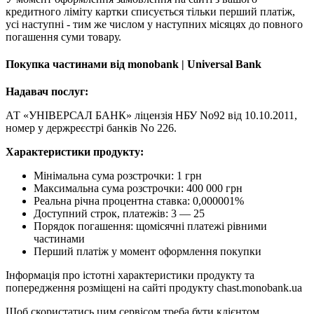
кредитного ліміту картки списується тільки перший платіж,
усі наступні - тим же числом у наступних місяцях до повного
погашення суми товару.
Покупка частинами від monobank | Universal Bank
Надавач послуг:
АТ «УНІВЕРСАЛ БАНК» ліцензія НБУ No92 від 10.10.2011,
номер у держреєстрі банків No 226.
Характеристики продукту:
Мінімальна сума розстрочки: 1 грн
Максимальна сума розстрочки: 400 000 грн
Реальна річна процентна ставка: 0,000001%
Доступний строк, платежів: 3 — 25
Порядок погашення: щомісячні платежі рівними
частинами
Перший платіж у момент оформлення покупки
Інформація про істотні характеристики продукту та
попередження розміщені на сайті продукту chast.monobank.ua
Щоб скористатись цим сервісом треба бути клієнтом