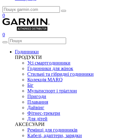
0
0
Годинники
ПРОДУКТИ
Усі смартгодинники
Годинники для жінок
Стильні та гібридні годинники
Колекція MARQ
Біг
Мультиспорт і тріатлон
Пригоди
Плавання
Дайвінг
Фітнес-трекери
Для дітей
АКСЕСУАРИ
Ремінці для годинників
Кабелі, адаптери, зарядки