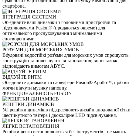
сумісного смартгодинника або застосунку Fusion Audio для
смартфона.
ІНТЕГРАЦІЯ СИСТЕМИ
Об'єднайте ваші динаміки з головними пристроями та
підсилювачами Fusion® (продаються окремо) для
оптимального прослуховування з мінімальними
спотвореннями.
РОЗ'ЄМИ ДЛЯ МОРСЬКИХ УМОВ
Вбудовані водостійкі роз'єми для морських умов спрощують
конструкцію та полегшують встановлення; вони також
відповідають вимогам ABYC.
ВІДЧУЙТЕ РИТМ
Об'єднайте динаміки та сабвуфери Fusion® Apollo™, щоб ви
могли відчути музику наповну.
ФУНКЦІОНАЛЬНІСТЬ FUSION
РЕШІТКИ ДИНАМІКІВ
Усі решітки динаміків підкреслюють дизайн анодованої сітки
шестикутного твітера і двоколірне LED-підсвічування.
ЛЕГКЕ ВСТАНОВЛЕННЯ
Решітки легко встановлюються без інструментів і не мають