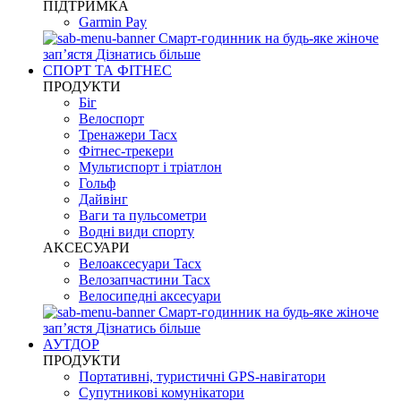
ПІДТРИМКА
Garmin Pay
Смарт-годинник на будь-яке жіноче
запʼястя
Дізнатись більше
СПОРТ ТА ФІТНЕС
ПРОДУКТИ
Біг
Велоспорт
Тренажери Tacx
Фітнес-трекери
Мультиспорт і тріатлон
Гольф
Дайвінг
Ваги та пульсометри
Водні види спорту
AKCЕСУАРИ
Велоаксесуари Tacx
Велозапчастини Tacx
Велосипедні аксесуари
Смарт-годинник на будь-яке жіноче
запʼястя
Дізнатись більше
АУТДОР
ПРОДУКТИ
Портативні, туристичні GPS-навігатори
Супутникові комунікатори