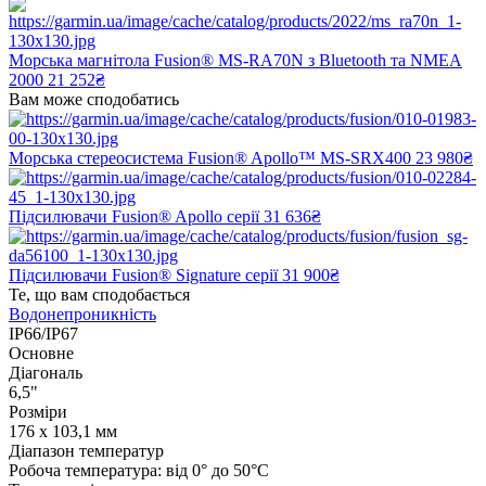
Морська магнітола Fusion® MS-RA70N з Bluetooth та NMEA
2000
21 252₴
Вам може сподобатись
Морська стереосистема Fusion® Apollo™ MS-SRX400
23 980₴
Підсилювачи Fusion® Apollo серії
31 636₴
Підсилювачи Fusion® Signature серії
31 900₴
Те, що вам сподобається
Водонепроникність
IP66/IP67
Основне
Діагональ
6,5"
Розміри
176 x 103,1 мм
Діапазон температур
Робоча температура: від 0° до 50°C