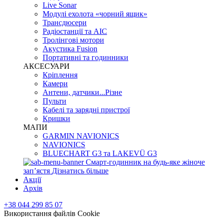
Live Sonar
Модулі ехолота «чорний ящик»
Трансдюсери
Радіостанції та АІС
Тролінгові мотори
Акустика Fusion
Портативні та годинники
АКСЕСУАРИ
Кріплення
Камери
Антени, датчики...Різне
Пульти
Кабелі та зарядні пристрої
Кришки
МАПИ
GARMIN NAVIONICS
NAVIONICS
BLUECHART G3 та LAKEVÜ G3
Смарт-годинник на будь-яке жіноче
запʼястя
Дізнатись більше
Акції
Архів
+38 044 299 85 07
Використання файлів Cookie