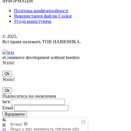
ІНФОРМАЦІЯ
Політика конфіденційності
Використання файлів Cookie
Угода користувача
© 2025.
Всі права належать ТОВ НАВІОНІКА.
eCommerce development without borders
Успіх!
Ok
Успіх!
Ok
Підписатись на оновлення
Ім'я
Email
Відправити
Кошик (
0
)
Ваш кошик порожній!
Продовжити покупки