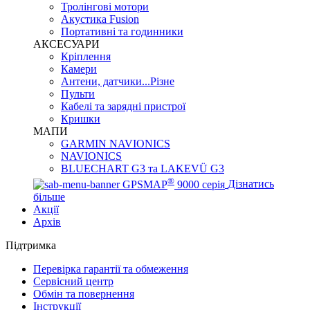
Тролінгові мотори
Акустика Fusion
Портативні та годинники
АКСЕСУАРИ
Кріплення
Камери
Антени, датчики...Різне
Пульти
Кабелі та зарядні пристрої
Кришки
МАПИ
GARMIN NAVIONICS
NAVIONICS
BLUECHART G3 та LAKEVÜ G3
®
GPSMAP
9000 серія
Дізнатись
більше
Акції
Архів
Підтримка
Перевірка гарантії та обмеження
Сервісний центр
Обмін та повернення
Інструкції