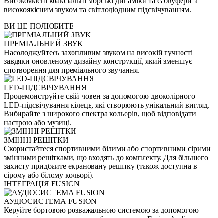
Високоякісні коаксіальні морські динаміки та сабвуфери з
високоякісним звуком та світлодіодним підсвічуванням.
ВИ ЦЕ ПОЛЮБИТЕ
ПРЕМІАЛЬНИЙ ЗВУК
Насолоджуйтесь захопливим звуком на високій гучності
завдяки оновленому дизайну конструкції, який зменшує
спотворення для преміального звучання.
LED-ПІДСВІЧУВАННЯ
Продемонструйте свій човен за допомогою двоколірного
LED-підсвічування кілець, які створюють унікальний вигляд.
Вибирайте з широкого спектра кольорів, щоб відповідати
настрою або музиці.
ЗМІННІ РЕШІТКИ
Скористайтеся спортивними білими або спортивними сірими
змінними решітками, що входять до комплекту. Для більшого
захисту придбайте екрановану решітку (також доступна в
сірому або білому кольорі).
ІНТЕГРАЦІЯ FUSION
АУДІОСИСТЕМА FUSION
Керуйте бортовою розважальною системою за допомогою