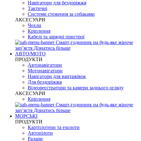
Навігатори для бездоріжжя
Тактичні
Системи стеження за собаками
АКСЕСУАРИ
Чохли
Кріплення
Кабелі та зарядні пристрої
Смарт-годинник на будь-яке жіноче
запʼястя
Дізнатись більше
АВТО/МОТО
ПРОДУКТИ
Автонавігатори
Мотонавігатори
Навігатори для вантажівок
Для бездоріжжя
Відеореєстратори та камери заднього огляду
АКСЕСУАРИ
Кріплення
Смарт-годинник на будь-яке жіноче
запʼястя
Дізнатись більше
МОРСЬКІ
ПРОДУКТИ
Картплотери та ехолоти
Автопілоти
Радари