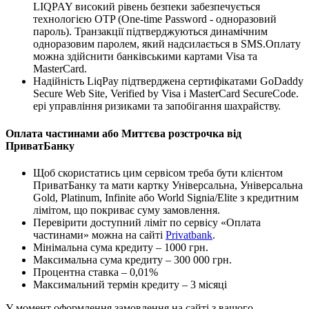
LIQPAY високий рівень безпеки забезпечується
технологією OTP (One-time Password - одноразовий
пароль). Транзакції підтверджуються динамічним
одноразовим паролем, який надсилається в SMS.Оплату
можна здійснити банківськими картами Visa та
MasterCard.
Надійність LiqPay підтверджена сертифікатами GoDaddy
Secure Web Site, Verified by Visa і MasterCard SecureCode.
ері управління ризиками та запобігання шахрайству.
Оплата частинами або Миттєва розстрочка від
ПриватБанку
Щоб скористатись цим сервісом треба бути клієнтом
ПриватБанку та мати картку Універсальна, Універсальна
Gold, Platinum, Infinite або World Signia/Elite з кредитним
лімітом, що покриває суму замовлення.
Перевірити доступний ліміт по сервісу «Оплата
частинами» можна на сайті
Privatbank
.
Мінімальна сума кредиту – 1000 грн.
Максимальна сума кредиту – 300 000 грн.
Процентна ставка – 0,01%
Максимальний термін кредиту – 3 місяці
У момент оформлення замовлення на сайті з вашого