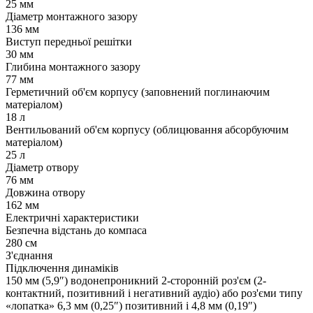
25 мм
Діаметр монтажного зазору
136 мм
Виступ передньої решітки
30 мм
Глибина монтажного зазору
77 мм
Герметичний об'єм корпусу (заповнений поглинаючим
матеріалом)
18 л
Вентильований об'єм корпусу (облицювання абсорбуючим
матеріалом)
25 л
Діаметр отвору
76 мм
Довжина отвору
162 мм
Електричні характеристики
Безпечна відстань до компаса
280 см
З'єднання
Підключення динаміків
150 мм (5,9″) водонепроникний 2-сторонній роз'єм (2-
контактний, позитивний і негативний аудіо) або роз'єми типу
«лопатка» 6,3 мм (0,25″) позитивний і 4,8 мм (0,19″)