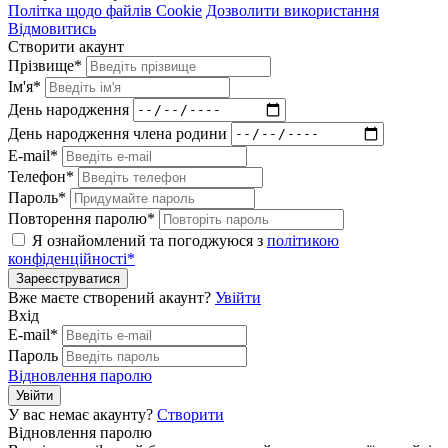
Політка щодо файлів Cookie
Дозволити використання
Відмовитись
Створити акаунт
Прізвище*
Ім'я*
День народження
День народження члена родини
E-mail*
Телефон*
Пароль*
Повторення паролю*
Я ознайомлений та погоджуюся з
політикою
конфіденційності*
Зареєструватися
Вже маєте створений акаунт?
Увійти
Вхід
E-mail*
Пароль
Відновлення паролю
Увійти
У вас немає акаунту?
Створити
Відновлення паролю