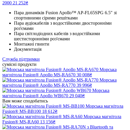
2000
21 252₴
Пара динаміків Fusion Apollo™ AP-FL65SPG 6.5" зі
спортивними сірими решітками
Пара аудіокабелів з водостійкими двосторонніми
роз'ємами
Пара світлодіодних кабелів з водостійкими
шестисторонніми роз'ємами
Монтажні гвинти
Документація
Служба підтримки
сумісні продукти
Морська
магнітола Fusion® Apollo MS-RA670
30 008₴
Морська
магнітола Fusion® Apollo MS-RA770
39 996₴
Морська
магнітола Fusion® Apollo WB670
29 040₴
Вам може сподобатись
Морська магнітола
Fusion® MS-BB100
18 612₴
Морська магнітола
Fusion® MS-RA60
13 156₴