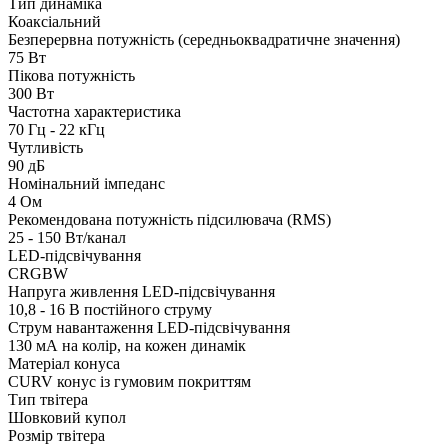
Тип динаміка
Коаксіальний
Безперервна потужність (середньоквадратичне значення)
75 Вт
Пікова потужність
300 Вт
Частотна характеристика
70 Гц - 22 кГц
Чутливість
90 дБ
Номінальний імпеданс
4 Ом
Рекомендована потужність підсилювача (RMS)
25 - 150 Вт/канал
LED-підсвічування
CRGBW
Напруга живлення LED-підсвічування
10,8 - 16 В постійного струму
Струм навантаження LED-підсвічування
130 мА на колір, на кожен динамік
Матеріал конуса
CURV конус із гумовим покриттям
Тип твітера
Шовковий купол
Розмір твітера