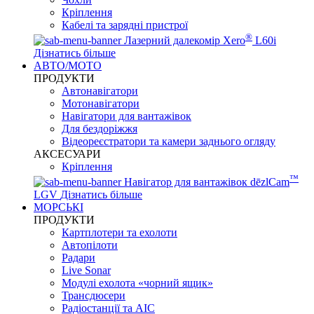
Кріплення
Кабелі та зарядні пристрої
®
Лазерний далекомір Xero
L60i
Дізнатись більше
АВТО/МОТО
ПРОДУКТИ
Автонавігатори
Мотонавігатори
Навігатори для вантажівок
Для бездоріжжя
Відеореєстратори та камери заднього огляду
АКСЕСУАРИ
Кріплення
™
Навігатор для вантажівок dēzlCam
LGV
Дізнатись більше
МОРСЬКІ
ПРОДУКТИ
Картплотери та ехолоти
Автопілоти
Радари
Live Sonar
Модулі ехолота «чорний ящик»
Трансдюсери
Радіостанції та АІС