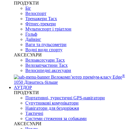
ПРОДУКТИ
Біг
Велоспорт
Тренажери Tacx
Фітнес-трекери
Мультиспорт і тріатлон
Гольф
Дайвінг
Ваги та пульсометри
Водні види спорту
AKCЕСУАРИ
Велоаксесуари Tacx
Велозапчастини Tacx
Велосипедні аксесуари
®
Велокомп’ютер преміум-класу Edge
1050
Дізнатись більше
АУТДОР
ПРОДУКТИ
Портативні, туристичні GPS-навігатори
Супутникові комунікатори
Навігатори для бездоріжжя
Тактичні
Системи стеження за собаками
АКСЕСУАРИ
Чохли