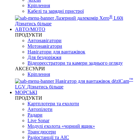
Кріплення
Кабелі та зарядні пристрої
®
Лазерний далекомір Xero
L60i
Дізнатись більше
АВТО/МОТО
ПРОДУКТИ
Автонавігатори
Мотонавігатори
Навігатори для вантажівок
Для бездоріжжя
Відеореєстратори та камери заднього огляду
АКСЕСУАРИ
Кріплення
™
Навігатор для вантажівок dēzlCam
LGV
Дізнатись більше
МОРСЬКІ
ПРОДУКТИ
Картплотери та ехолоти
Автопілоти
Радари
Live Sonar
Модулі ехолота «чорний ящик»
Трансдюсери
Радіостанції та АІС