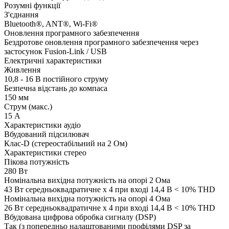
Розумні функції
З'єднання
Bluetooth®, ANT®, Wi-Fi®
Оновлення програмного забезпечення
Бездротове оновлення програмного забезпечення через
застосунок Fusion-Link / USB
Електричні характеристики
Живлення
10,8 - 16 В постійного струму
Безпечна відстань до компаса
150 мм
Струм (макс.)
15 А
Характеристики аудіо
Вбудований підсилювач
Клас-D (стереостабільний на 2 Ом)
Характеристики стерео
Пікова потужність
280 Вт
Номінальна вихідна потужність на опорі 2 Ома
43 Вт середньоквадратичне x 4 при вході 14,4 В < 10% THD
Номінальна вихідна потужність на опорі 4 Ома
26 Вт середньоквадратичне x 4 при вході 14,4 В < 10% THD
Вбудована цифрова обробка сигналу (DSP)
Так (з попередньо налаштованими профілями DSP за