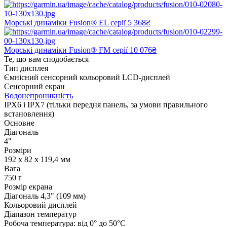
Морські динаміки Fusion® EL серії
5 368₴
Морські динаміки Fusion® FM серії
10 076₴
Те, що вам сподобається
Тип дисплея
Ємнісний сенсорний кольоровий LCD-дисплей
Сенсорний екран
Водонепроникність
IPX6 і IPX7 (тільки передня панель, за умови правильного
встановлення)
Основне
Діагональ
4"
Розміри
192 x 82 x 119,4 мм
Вага
750 г
Розмір екрана
Діагональ 4,3" (109 мм)
Кольоровий дисплей
Діапазон температур
Робоча температура: від 0° до 50°C