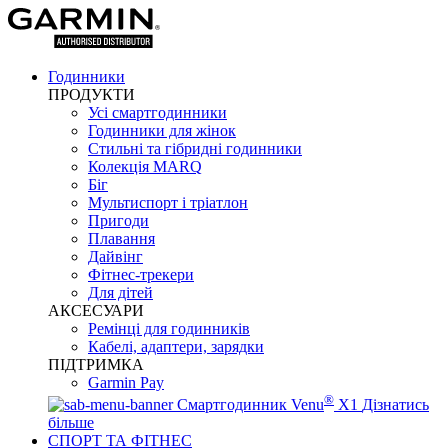
Годинники
ПРОДУКТИ
Усі смартгодинники
Годинники для жінок
Стильні та гібридні годинники
Колекція MARQ
Біг
Мультиспорт і тріатлон
Пригоди
Плавання
Дайвінг
Фітнес-трекери
Для дітей
АКСЕСУАРИ
Ремінці для годинників
Кабелі, адаптери, зарядки
ПІДТРИМКА
Garmin Pay
®
Смартгодинник Venu
X1
Дізнатись
більше
СПОРТ ТА ФІТНЕС