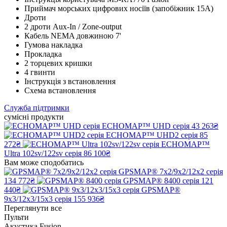
Приймач морських цифрових носіїв (запобіжник 15A)
Дроти
2 дроти Aux-In / Zone-output
Кабель NEMA довжиною 7'
Гумова накладка
Прокладка
2 торцевих кришки
4 гвинти
Інструкція з встановлення
Схема встановлення
Служба підтримки
сумісні продукти
ECHOMAP™ UHD серія
43 263₴
ECHOMAP™ UHD2 серія
85
272₴
ECHOMAP™
Ultra 102sv/122sv серія
86 100₴
Вам може сподобатись
GPSMAP® 7x2/9x2/12x2 серія
134 772₴
GPSMAP® 8400 серія
121
440₴
GPSMAP®
9x3/12x3/15x3 серія
155 936₴
Переглянути все
Пульти
Акустика Fusion