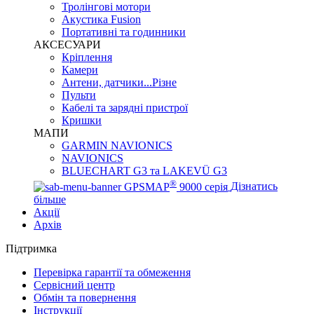
Тролінгові мотори
Акустика Fusion
Портативні та годинники
АКСЕСУАРИ
Кріплення
Камери
Антени, датчики...Різне
Пульти
Кабелі та зарядні пристрої
Кришки
МАПИ
GARMIN NAVIONICS
NAVIONICS
BLUECHART G3 та LAKEVÜ G3
®
GPSMAP
9000 серія
Дізнатись
більше
Акції
Архів
Підтримка
Перевірка гарантії та обмеження
Сервісний центр
Обмін та повернення
Інструкції