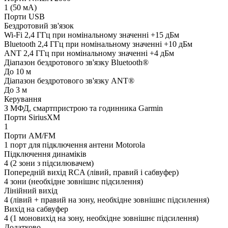
1 (50 мА)
Порти USB
Бездротовий зв'язок
Wi-Fi 2,4 ГГц при номінальному значенні +15 дБм
Bluetooth 2,4 ГГц при номінальному значенні +10 дБм
ANT 2,4 ГГц при номінальному значенні +4 дБм
Діапазон бездротового зв'язку Bluetooth®
До 10 м
Діапазон бездротового зв'язку ANT®
До 3 м
Керування
З МФД, смартпристрою та годинника Garmin
Порти SiriusXM
1
Порти AM/FM
1 порт для підключення антени Motorola
Підключення динаміків
4 (2 зони з підсилювачем)
Попередній вихід RCA (лівий, правий і сабвуфер)
4 зони (необхідне зовнішнє підсилення)
Лінійний вихід
4 (лівий + правий на зону, необхідне зовнішнє підсилення)
Вихід на сабвуфер
4 (1 моновихід на зону, необхідне зовнішнє підсилення)
Додатково