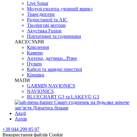
Live Sonar
Модулі ехолота «чорний ящик»
Трансдюсери
Радіостанції та АІС
Тролінгові мотори
Акустика Fusion
Портативні та годинники
АКСЕСУАРИ
Кріплення
Камери
Антени, датчики...Різне
Пульти
Кабелі та зарядні пристрої
Кришки
МАПИ
GARMIN NAVIONICS
NAVIONICS
BLUECHART G3 та LAKEVÜ G3
Смарт-годинник на будь-яке жіноче
запʼястя
Дізнатись більше
Акції
Архів
+38 044 299 85 07
Використання файлів Cookie