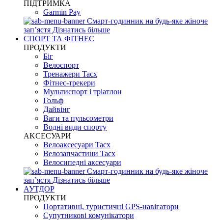
ПІДТРИМКА
Garmin Pay
Смарт-годинник на будь-яке жіноче
запʼястя
Дізнатись більше
СПОРТ ТА ФІТНЕС
ПРОДУКТИ
Біг
Велоспорт
Тренажери Tacx
Фітнес-трекери
Мультиспорт і тріатлон
Гольф
Дайвінг
Ваги та пульсометри
Водні види спорту
AKCЕСУАРИ
Велоаксесуари Tacx
Велозапчастини Tacx
Велосипедні аксесуари
Смарт-годинник на будь-яке жіноче
запʼястя
Дізнатись більше
АУТДОР
ПРОДУКТИ
Портативні, туристичні GPS-навігатори
Супутникові комунікатори