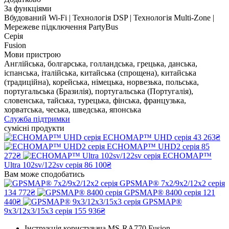
За функціями
Вбудований Wi-Fi | Технологія DSP | Технологія Multi-Zone |
Мережеве підключення PartyBus
Серія
Fusion
Мови пристрою
Англійська, болгарська, голландська, грецька, данська,
іспанська, італійська, китайська (спрощена), китайська
(традиційна), корейська, німецька, норвезька, польська,
португальська (Бразилія), португальська (Португалія),
словенська, тайська, турецька, фінська, французька,
хорватська, чеська, шведська, японська
Служба підтримки
сумісні продукти
ECHOMAP™ UHD серія
43 263₴
ECHOMAP™ UHD2 серія
85
272₴
ECHOMAP™
Ultra 102sv/122sv серія
86 100₴
Вам може сподобатись
GPSMAP® 7x2/9x2/12x2 серія
134 772₴
GPSMAP® 8400 серія
121
440₴
GPSMAP®
9x3/12x3/15x3 серія
155 936₴
Інструкція користувача MS-RA770 Fusion