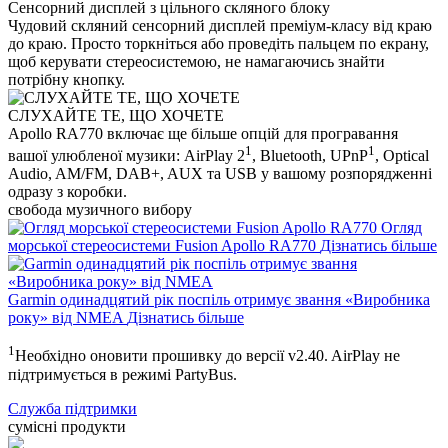
Сенсорний дисплей з цільного скляного блоку
Чудовий скляний сенсорний дисплей преміум-класу від краю
до краю. Просто торкніться або проведіть пальцем по екрану,
щоб керувати стереосистемою, не намагаючись знайти
потрібну кнопку.
СЛУХАЙТЕ ТЕ, ЩО ХОЧЕТЕ
Apollo RA770 включає ще більше опцій для програвання
1
1
вашої улюбленої музики: AirPlay 2
, Bluetooth, UPnP
, Optical
Audio, AM/FM, DAB+, AUX та USB у вашому розпорядженні
одразу з коробки.
свобода музичного вибору
Огляд
морської стереосистеми Fusion Apollo RA770
Дізнатись більше
Garmin одинадцятий рік поспіль отримує звання «Виробника
року» від NMEA
Дізнатись більше
1
Необхідно оновити прошивку до версії v2.40. AirPlay не
підтримується в режимі PartyBus.
Служба підтримки
сумісні продукти