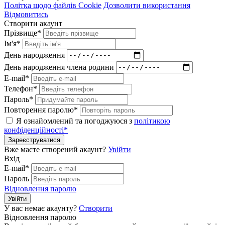
Політка щодо файлів Cookie
Дозволити використання
Відмовитись
Створити акаунт
Прізвище*
Ім'я*
День народження
День народження члена родини
E-mail*
Телефон*
Пароль*
Повторення паролю*
Я ознайомлений та погоджуюся з
політикою
конфіденційності*
Зареєструватися
Вже маєте створений акаунт?
Увійти
Вхід
E-mail*
Пароль
Відновлення паролю
Увійти
У вас немає акаунту?
Створити
Відновлення паролю