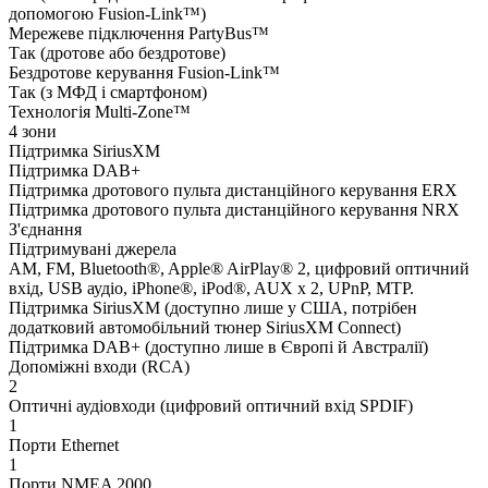
допомогою Fusion-Link™)
Мережеве підключення PartyBus™
Так (дротове або бездротове)
Бездротове керування Fusion-Link™
Так (з МФД і смартфоном)
Технологія Multi-Zone™
4 зони
Підтримка SiriusXM
Підтримка DAB+
Підтримка дротового пульта дистанційного керування ERX
Підтримка дротового пульта дистанційного керування NRX
З'єднання
Підтримувані джерела
AM, FM, Bluetooth®, Apple® AirPlay® 2, цифровий оптичний
вхід, USB аудіо, iPhone®, iPod®, AUX x 2, UPnP, MTP.
Підтримка SiriusXM (доступно лише у США, потрібен
додатковий автомобільний тюнер SiriusXM Connect)
Підтримка DAB+ (доступно лише в Європі й Австралії)
Допоміжні входи (RCA)
2
Оптичні аудіовходи (цифровий оптичний вхід SPDIF)
1
Порти Ethernet
1
Порти NMEA 2000