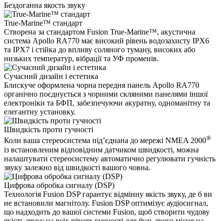
Бездоганна якость звуку
True-Marine™ стандарт
Створена за стандартом Fusion True-Marine™, акустична
система Apollo RA770 має високий рівень водозахисту IPX6
та IPX7 і стійка до впливу соляного туману, високих або
низьких температур, вібрації та УФ променів.
Сучасний дизайн і естетика
Блискуче оформлена чорна передня панель Apollo RA770
органічно поєднується з чорними скляними панелями іншої
електроніки та БФП, забезпечуючи акуратну, одноманітну та
елегантну установку.
Швидкість проти гучності
®
Коли ваша стереосистема під’єднана до мережі NMEA 2000
із встановленим відповідним датчиком швидкості, можна
налаштувати стереосистему автоматично регулювати гучність
звуку залежно від швидкості вашого човна.
Цифрова обробка сигналу (DSP)
Технологія Fusion DSP гарантує відмінну якість звуку, де б ви
не встановили магнітолу. Fusion DSP оптимізує аудіосигнал,
що надходить до вашої системи Fusion, щоб створити чудову
якість звуку на всіх рівнях гучності для будь-якого місця на