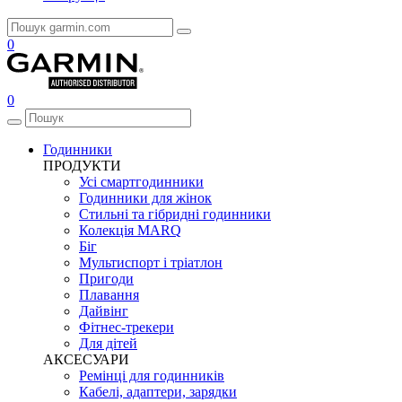
0
0
Годинники
ПРОДУКТИ
Усі смартгодинники
Годинники для жінок
Стильні та гібридні годинники
Колекція MARQ
Біг
Мультиспорт і тріатлон
Пригоди
Плавання
Дайвінг
Фітнес-трекери
Для дітей
АКСЕСУАРИ
Ремінці для годинників
Кабелі, адаптери, зарядки