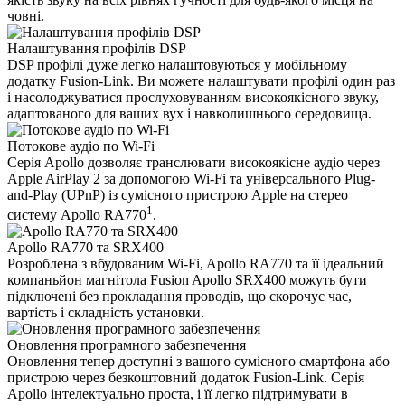
човні.
Налаштування профілів DSP
DSP профілі дуже легко налаштовуються у мобільному
додатку Fusion-Link. Ви можете налаштувати профілі один раз
і насолоджуватися прослуховуванням високоякісного звуку,
адаптованого для ваших вух і навколишнього середовища.
Потокове аудіо по Wi-Fi
Серія Apollo дозволяє транслювати високоякісне аудіо через
Apple AirPlay 2 за допомогою Wi-Fi та універсального Plug-
and-Play (UPnP) із сумісного пристрою Apple на стерео
1
систему Apollo RA770
.
Apollo RA770 та SRX400
Розроблена з вбудованим Wi-Fi, Apollo RA770 та її ідеальний
компаньйон магнітола Fusion Apollo SRX400 можуть бути
підключені без прокладання проводів, що скорочує час,
вартість і складність установки.
Оновлення програмного забезпечення
Оновлення тепер доступні з вашого сумісного смартфона або
пристрою через безкоштовний додаток Fusion-Link. Серія
Apollo інтелектуально проста, і її легко підтримувати в