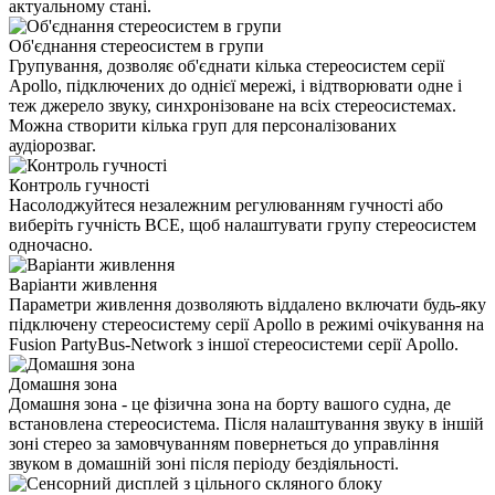
актуальному стані.
Об'єднання стереосистем в групи
Групування, дозволяє об'єднати кілька стереосистем серії
Apollo, підключених до однієї мережі, і відтворювати одне і
теж джерело звуку, синхронізоване на всіх стереосистемах.
Можна створити кілька груп для персоналізованих
аудіорозваг.
Контроль гучності
Насолоджуйтеся незалежним регулюванням гучності або
виберіть гучність ВСЕ, щоб налаштувати групу стереосистем
одночасно.
Варіанти живлення
Параметри живлення дозволяють віддалено включати будь-яку
підключену стереосистему серії Apollo в режимі очікування на
Fusion PartyBus-Network з іншої стереосистеми серії Apollo.
Домашня зона
Домашня зона - це фізична зона на борту вашого судна, де
встановлена ​​стереосистема. Після налаштування звуку в іншій
зоні стерео за замовчуванням повернеться до управління
звуком в домашній зоні після періоду бездіяльності.