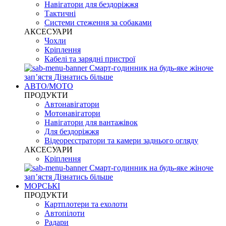
Навігатори для бездоріжжя
Тактичні
Системи стеження за собаками
АКСЕСУАРИ
Чохли
Кріплення
Кабелі та зарядні пристрої
Смарт-годинник на будь-яке жіноче
запʼястя
Дізнатись більше
АВТО/МОТО
ПРОДУКТИ
Автонавігатори
Мотонавігатори
Навігатори для вантажівок
Для бездоріжжя
Відеореєстратори та камери заднього огляду
АКСЕСУАРИ
Кріплення
Смарт-годинник на будь-яке жіноче
запʼястя
Дізнатись більше
МОРСЬКІ
ПРОДУКТИ
Картплотери та ехолоти
Автопілоти
Радари