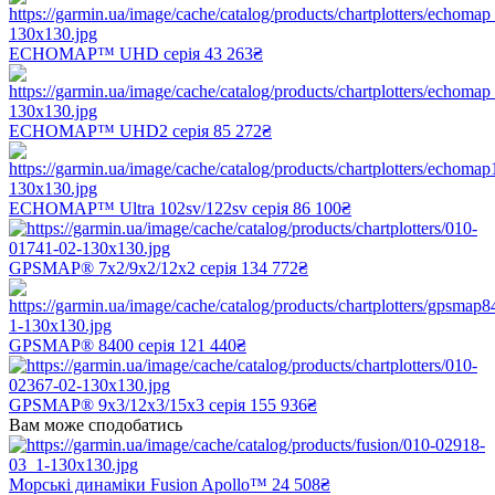
ECHOMAP™ UHD серія
43 263₴
ECHOMAP™ UHD2 серія
85 272₴
ECHOMAP™ Ultra 102sv/122sv серія
86 100₴
GPSMAP® 7x2/9x2/12x2 серія
134 772₴
GPSMAP® 8400 серія
121 440₴
GPSMAP® 9x3/12x3/15x3 серія
155 936₴
Вам може сподобатись
Морські динаміки Fusion Apollo™
24 508₴