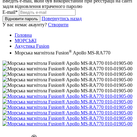
Введіть e-mail, який був використаний при реєстрації на сайті
задля відновлення втраченого паролю
E-mail*
Повернутись назад
Відновити пароль
У вас немає акаунту?
Створити
Головна
МОРСЬКІ
Акустика Fusion
®
Морська магнітола Fusion
Apollo MS-RA770