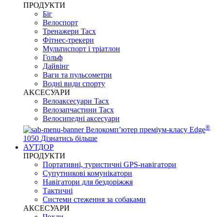
ПРОДУКТИ
Біг
Велоспорт
Тренажери Tacx
Фітнес-трекери
Мультиспорт і тріатлон
Гольф
Дайвінг
Ваги та пульсометри
Водні види спорту
AKCЕСУАРИ
Велоаксесуари Tacx
Велозапчастини Tacx
Велосипедні аксесуари
®
Велокомп’ютер преміум-класу Edge
1050
Дізнатись більше
АУТДОР
ПРОДУКТИ
Портативні, туристичні GPS-навігатори
Супутникові комунікатори
Навігатори для бездоріжжя
Тактичні
Системи стеження за собаками
АКСЕСУАРИ
Чохли