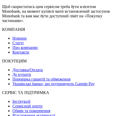
Щоб скористатись цим сервісом треба бути клієнтом
Monobank, на момент купівлі мати встановлений застосунок
Monobank та вам має бути доступний ліміт на «Покупку
частинами».
КОМПАНІЯ
Новини
Статті
Про компанію
Контакти
ПОКУПЦЯМ
Доставка/Оплата
Де купити
Перевірка гарантії та обмеження
Українські банки, що підтримують Garmin Pay
СЕРВІС ТА ПІДТРИМКА
Інструкції
Сервісний центр
Обмін та повернення
Відстеження активності