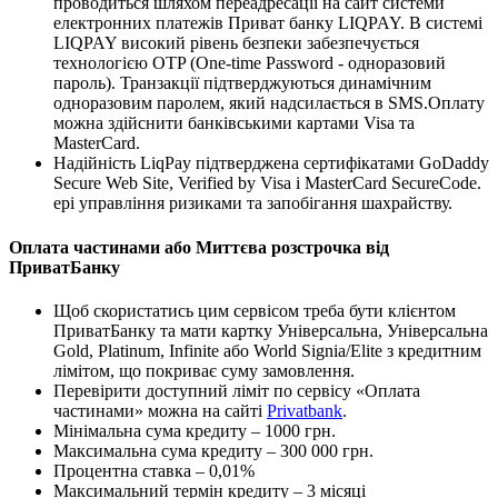
проводиться шляхом переадресації на сайт системи
електронних платежів Приват банку LIQPAY. В системі
LIQPAY високий рівень безпеки забезпечується
технологією OTP (One-time Password - одноразовий
пароль). Транзакції підтверджуються динамічним
одноразовим паролем, який надсилається в SMS.Оплату
можна здійснити банківськими картами Visa та
MasterCard.
Надійність LiqPay підтверджена сертифікатами GoDaddy
Secure Web Site, Verified by Visa і MasterCard SecureCode.
ері управління ризиками та запобігання шахрайству.
Оплата частинами або Миттєва розстрочка від
ПриватБанку
Щоб скористатись цим сервісом треба бути клієнтом
ПриватБанку та мати картку Універсальна, Універсальна
Gold, Platinum, Infinite або World Signia/Elite з кредитним
лімітом, що покриває суму замовлення.
Перевірити доступний ліміт по сервісу «Оплата
частинами» можна на сайті
Privatbank
.
Мінімальна сума кредиту – 1000 грн.
Максимальна сума кредиту – 300 000 грн.
Процентна ставка – 0,01%
Максимальний термін кредиту – 3 місяці