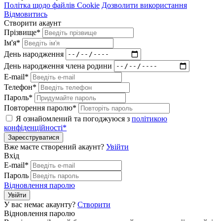
Політка щодо файлів Cookie
Дозволити використання
Відмовитись
Створити акаунт
Прізвище*
Ім'я*
День народження
День народження члена родини
E-mail*
Телефон*
Пароль*
Повторення паролю*
Я ознайомлений та погоджуюся з
політикою
конфіденційності*
Зареєструватися
Вже маєте створений акаунт?
Увійти
Вхід
E-mail*
Пароль
Відновлення паролю
Увійти
У вас немає акаунту?
Створити
Відновлення паролю