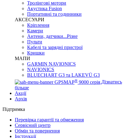
Тролінгові мотори
Акустика Fusion
Портативні та годинники
АКСЕСУАРИ
Кріплення
Камери
Антени, датчики...Різне
Пульти
Кабелі та зарядні пристрої
Кришки
МАПИ
GARMIN NAVIONICS
NAVIONICS
BLUECHART G3 та LAKEVÜ G3
®
GPSMAP
9000 серія
Дізнатись
більше
Акції
Архів
Підтримка
Перевірка гарантії та обмеження
Сервісний центр
Обмін та повернення
Інструкції