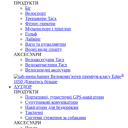
ПРОДУКТИ
Біг
Велоспорт
Тренажери Tacx
Фітнес-трекери
Мультиспорт і тріатлон
Гольф
Дайвінг
Ваги та пульсометри
Водні види спорту
AKCЕСУАРИ
Велоаксесуари Tacx
Велозапчастини Tacx
Велосипедні аксесуари
®
Велокомп’ютер преміум-класу Edge
1050
Дізнатись більше
АУТДОР
ПРОДУКТИ
Портативні, туристичні GPS-навігатори
Супутникові комунікатори
Навігатори для бездоріжжя
Тактичні
Системи стеження за собаками
АКСЕСУАРИ
Чохли