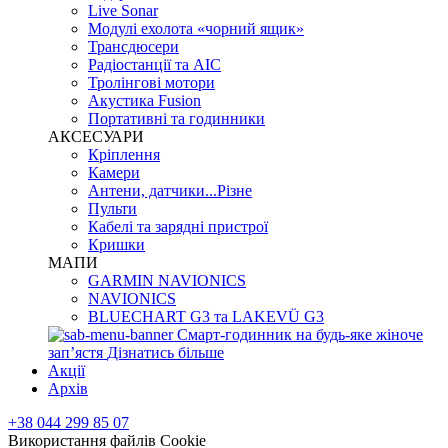
Live Sonar
Модулі ехолота «чорний ящик»
Трансдюсери
Радіостанції та АІС
Тролінгові мотори
Акустика Fusion
Портативні та годинники
АКСЕСУАРИ
Кріплення
Камери
Антени, датчики...Різне
Пульти
Кабелі та зарядні пристрої
Кришки
МАПИ
GARMIN NAVIONICS
NAVIONICS
BLUECHART G3 та LAKEVÜ G3
Смарт-годинник на будь-яке жіноче
запʼястя
Дізнатись більше
Акції
Архів
+38 044 299 85 07
Використання файлів Cookie