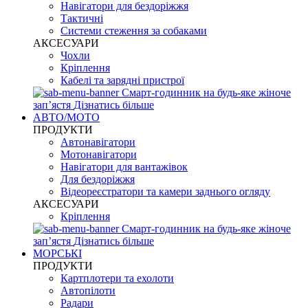
Навігатори для бездоріжжя
Тактичні
Системи стеження за собаками
АКСЕСУАРИ
Чохли
Кріплення
Кабелі та зарядні пристрої
Смарт-годинник на будь-яке жіноче
запʼястя
Дізнатись більше
АВТО/МОТО
ПРОДУКТИ
Автонавігатори
Мотонавігатори
Навігатори для вантажівок
Для бездоріжжя
Відеореєстратори та камери заднього огляду
АКСЕСУАРИ
Кріплення
Смарт-годинник на будь-яке жіноче
запʼястя
Дізнатись більше
МОРСЬКІ
ПРОДУКТИ
Картплотери та ехолоти
Автопілоти
Радари