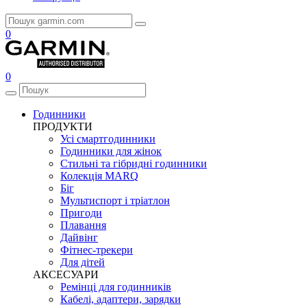
0
0
Годинники
ПРОДУКТИ
Усі смартгодинники
Годинники для жінок
Стильні та гібридні годинники
Колекція MARQ
Біг
Мультиспорт і тріатлон
Пригоди
Плавання
Дайвінг
Фітнес-трекери
Для дітей
АКСЕСУАРИ
Ремінці для годинників
Кабелі, адаптери, зарядки