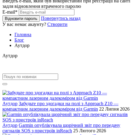
Введіть e-mail, який був використаний при реєстрації на сайті
задля відновлення втраченого паролю
E-mail*
Повернутись назад
Відновити пароль
У вас немає акаунту?
Створити
Головна
Блог
Аутдор
Аутдор
Аутдор
Забудьте про здогадки на полі з Approach Z10 —
компактним лазерним далекоміром від Garmin
22 Липня 2026
Аутдор
Garmin опублікувала щорічний звіт про передачу
сигналів SOS з пристроїв inReach
25 Лютого 2026