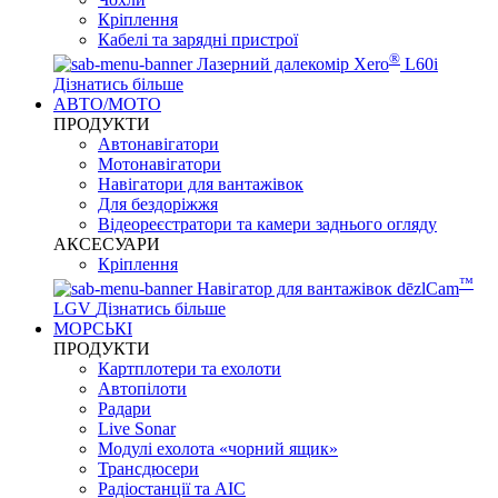
Кріплення
Кабелі та зарядні пристрої
®
Лазерний далекомір Xero
L60i
Дізнатись більше
АВТО/МОТО
ПРОДУКТИ
Автонавігатори
Мотонавігатори
Навігатори для вантажівок
Для бездоріжжя
Відеореєстратори та камери заднього огляду
АКСЕСУАРИ
Кріплення
™
Навігатор для вантажівок dēzlCam
LGV
Дізнатись більше
МОРСЬКІ
ПРОДУКТИ
Картплотери та ехолоти
Автопілоти
Радари
Live Sonar
Модулі ехолота «чорний ящик»
Трансдюсери
Радіостанції та АІС