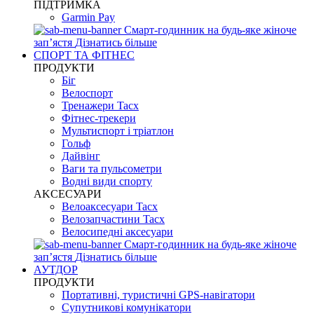
ПІДТРИМКА
Garmin Pay
Смарт-годинник на будь-яке жіноче
запʼястя
Дізнатись більше
СПОРТ ТА ФІТНЕС
ПРОДУКТИ
Біг
Велоспорт
Тренажери Tacx
Фітнес-трекери
Мультиспорт і тріатлон
Гольф
Дайвінг
Ваги та пульсометри
Водні види спорту
AKCЕСУАРИ
Велоаксесуари Tacx
Велозапчастини Tacx
Велосипедні аксесуари
Смарт-годинник на будь-яке жіноче
запʼястя
Дізнатись більше
АУТДОР
ПРОДУКТИ
Портативні, туристичні GPS-навігатори
Супутникові комунікатори