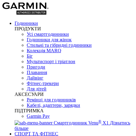
Годинники
ПРОДУКТИ
Усі смартгодинники
Годинники для жінок
Стильні та гібридні годинники
Колекція MARQ
Біг
Мультиспорт і тріатлон
Пригоди
Плавання
Дайвінг
Фітнес-трекери
Для дітей
АКСЕСУАРИ
Ремінці для годинників
Кабелі, адаптери, зарядки
ПІДТРИМКА
Garmin Pay
®
Смартгодинник Venu
X1
Дізнатись
більше
СПОРТ ТА ФІТНЕС