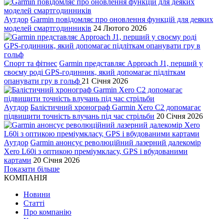
Аутдор
Garmin повідомляє про оновлення функцій для деяких
моделей смартгодинників
24 Лютого 2026
Спорт та фітнес
Garmin представляє Approach J1, перший у
своєму роді GPS-годинник, який допомагає підліткам
опанувати гру в гольф
21 Січня 2026
Аутдор
Балістичний хронограф Garmin Xero C2 допомагає
підвищити точність влучань під час стрільби
20 Січня 2026
Аутдор
Garmin анонсує революційний лазерний далекомір
Xero L60i з оптикою преміумкласу, GPS і вбудованими
картами
20 Січня 2026
Показати більше
КОМПАНІЯ
Новини
Статті
Про компанію