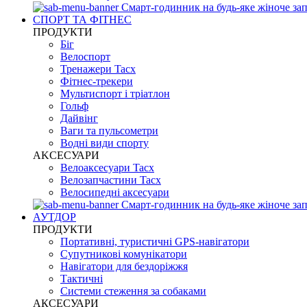
Смарт-годинник на будь-яке жіноче зап
СПОРТ ТА ФІТНЕС
ПРОДУКТИ
Біг
Велоспорт
Тренажери Tacx
Фітнес-трекери
Мультиспорт і тріатлон
Гольф
Дайвінг
Ваги та пульсометри
Водні види спорту
AKCЕСУАРИ
Велоаксесуари Tacx
Велозапчастини Tacx
Велосипедні аксесуари
Смарт-годинник на будь-яке жіноче зап
АУТДОР
ПРОДУКТИ
Портативні, туристичні GPS-навігатори
Супутникові комунікатори
Навігатори для бездоріжжя
Тактичні
Системи стеження за собаками
АКСЕСУАРИ