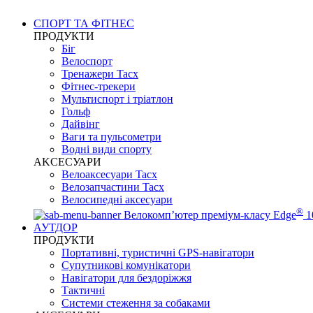
СПОРТ ТА ФІТНЕС
ПРОДУКТИ
Біг
Велоспорт
Тренажери Tacx
Фітнес-трекери
Мультиспорт і тріатлон
Гольф
Дайвінг
Ваги та пульсометри
Водні види спорту
AKCЕСУАРИ
Велоаксесуари Tacx
Велозапчастини Tacx
Велосипедні аксесуари
®
Велокомп’ютер преміум-класу Edge
1
АУТДОР
ПРОДУКТИ
Портативні, туристичні GPS-навігатори
Супутникові комунікатори
Навігатори для бездоріжжя
Тактичні
Системи стеження за собаками