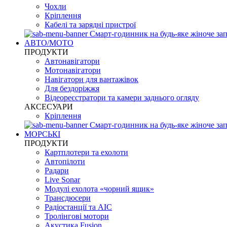
Чохли
Кріплення
Кабелі та зарядні пристрої
Смарт-годинник на будь-яке жіноче зап
АВТО/МОТО
ПРОДУКТИ
Автонавігатори
Мотонавігатори
Навігатори для вантажівок
Для бездоріжжя
Відеореєстратори та камери заднього огляду
АКСЕСУАРИ
Кріплення
Смарт-годинник на будь-яке жіноче зап
МОРСЬКІ
ПРОДУКТИ
Картплотери та ехолоти
Автопілоти
Радари
Live Sonar
Модулі ехолота «чорний ящик»
Трансдюсери
Радіостанції та АІС
Тролінгові мотори
Акустика Fusion