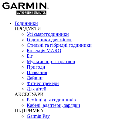
Годинники
ПРОДУКТИ
Усі смартгодинники
Годинники для жінок
Стильні та гібридні годинники
Колекція MARQ
Біг
Мультиспорт і тріатлон
Пригоди
Плавання
Дайвінг
Фітнес-трекери
Для дітей
АКСЕСУАРИ
Ремінці для годинників
Кабелі, адаптери, зарядки
ПІДТРИМКА
Garmin Pay