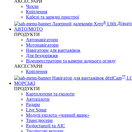
АКСЕСУАРИ
Чохли
Кріплення
Кабелі та зарядні пристрої
®
Лазерний далекомір Xero
L60i
Дізнат
АВТО/МОТО
ПРОДУКТИ
Автонавігатори
Мотонавігатори
Навігатори для вантажівок
Для бездоріжжя
Відеореєстратори та камери заднього огляду
АКСЕСУАРИ
Кріплення
™
Навігатор для вантажівок dēzlCam
L
МОРСЬКІ
ПРОДУКТИ
Картплотери та ехолоти
Автопілоти
Радари
Live Sonar
Модулі ехолота «чорний ящик»
Трансдюсери
Радіостанції та АІС
Тролінгові мотори