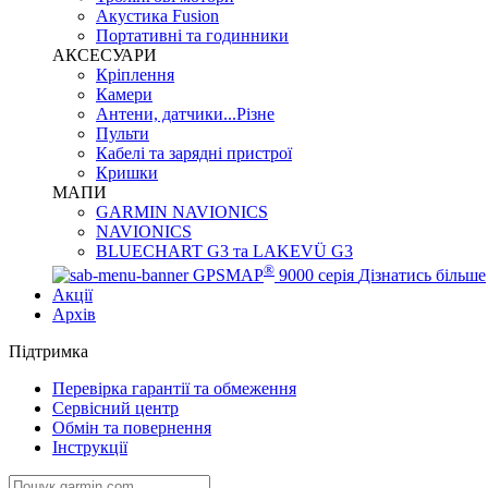
Акустика Fusion
Портативні та годинники
АКСЕСУАРИ
Кріплення
Камери
Антени, датчики...Різне
Пульти
Кабелі та зарядні пристрої
Кришки
МАПИ
GARMIN NAVIONICS
NAVIONICS
BLUECHART G3 та LAKEVÜ G3
®
GPSMAP
9000 серія
Дізнатись більше
Акції
Архів
Підтримка
Перевірка гарантії та обмеження
Сервісний центр
Обмін та повернення
Інструкції