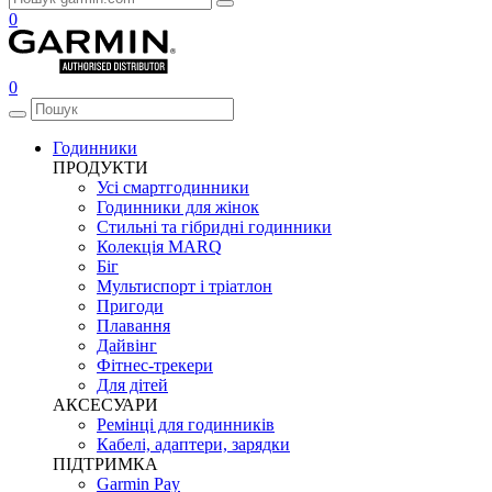
0
0
Годинники
ПРОДУКТИ
Усі смартгодинники
Годинники для жінок
Стильні та гібридні годинники
Колекція MARQ
Біг
Мультиспорт і тріатлон
Пригоди
Плавання
Дайвінг
Фітнес-трекери
Для дітей
АКСЕСУАРИ
Ремінці для годинників
Кабелі, адаптери, зарядки
ПІДТРИМКА
Garmin Pay