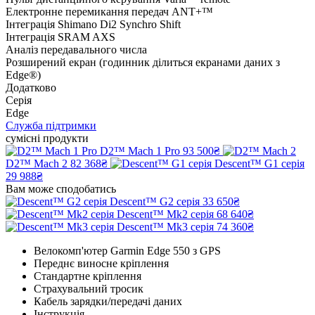
Електронне перемикання передач ANT+™
Інтеграція Shimano Di2 Synchro Shift
Інтеграція SRAM AXS
Аналіз передавального числа
Розширений екран (годинник ділиться екранами даних з
Edge®)
Додатково
Серія
Edge
Служба підтримки
сумісні продукти
D2™ Mach 1 Pro
93 500₴
D2™ Mach 2
82 368₴
Descent™ G1 серія
29 988₴
Вам може сподобатись
Descent™ G2 серія
33 650₴
Descent™ Mk2 серія
68 640₴
Descent™ Mk3 серія
74 360₴
Велокомп'ютер Garmin Edge 550 з GPS
Переднє виносне кріплення
Стандартне кріплення
Страхувальний тросик
Кабель зарядки/передачі даних
Інструкція