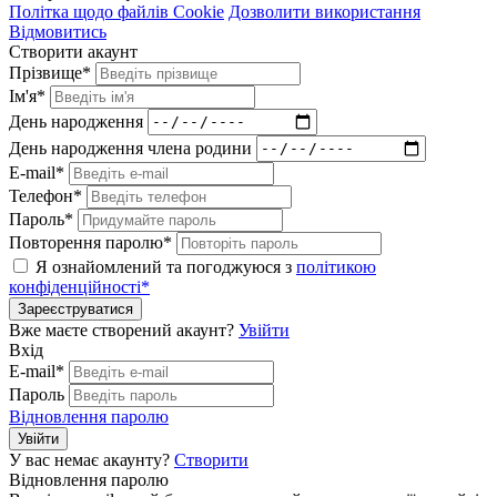
Політка щодо файлів Cookie
Дозволити використання
Відмовитись
Створити акаунт
Прізвище*
Ім'я*
День народження
День народження члена родини
E-mail*
Телефон*
Пароль*
Повторення паролю*
Я ознайомлений та погоджуюся з
політикою
конфіденційності*
Зареєструватися
Вже маєте створений акаунт?
Увійти
Вхід
E-mail*
Пароль
Відновлення паролю
Увійти
У вас немає акаунту?
Створити
Відновлення паролю