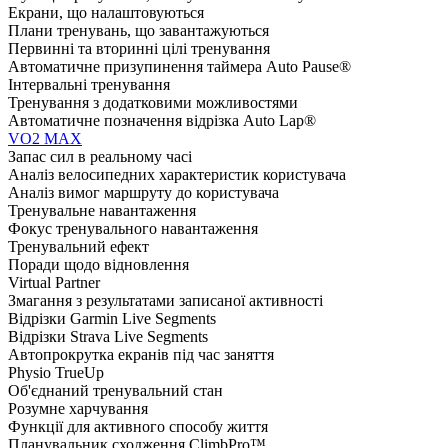
Екрани, що налаштовуються
Плани тренувань, що завантажуються
Первинні та вторинні цілі тренування
Автоматичне призупинення таймера Auto Pause®
Інтервальні тренування
Тренування з додатковими можливостями
Автоматичне позначення відрізка Auto Lap®
VO2 MAX
Запас сил в реальному часі
Аналіз велосипедних характеристик користувача
Аналіз вимог маршруту до користувача
Тренувальне навантаження
Фокус тренувального навантаження
Тренувальний ефект
Поради щодо відновлення
Virtual Partner
Змагання з результатами записаної активності
Відрізки Garmin Live Segments
Відрізки Strava Live Segments
Автопрокрутка екранів під час заняття
Physio TrueUp
Об'єднаний тренувальний стан
Розумне харчування
Функції для активного способу життя
Планувальник сходження ClimbPro™