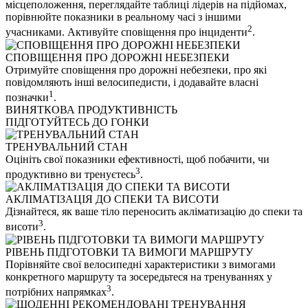
місцеположення, переглядайте таблиці лідерів на підйомах,
порівнюйте показники в реальному часі з іншими
2
учасниками. Активуйте сповіщення про інциденти
.
СПОВІЩЕННЯ ПРО ДОРОЖНІ НЕБЕЗПЕКИ
Отримуйте сповіщення про дорожні небезпеки, про які
повідомляють інші велосипедисти, і додавайте власні
1
позначки
.
ВИНЯТКОВА ПРОДУКТИВНІСТЬ
ПІДГОТУЙТЕСЬ ДО ГОНКИ
ТРЕНУВАЛЬНИЙ СТАН
Оцініть свої показники ефективності, щоб побачити, чи
3
продуктивно ви тренуєтесь
.
АКЛІМАТІЗАЦІЯ ДО СПЕКИ ТА ВИСОТИ
Дізнайтеся, як ваше тіло переносить акліматизацію до спеки та
3
висоти
.
РІВЕНЬ ПІДГОТОВКИ ТА ВИМОГИ МАРШРУТУ
Порівняйте свої велосипедні характеристики з вимогами
конкретного маршруту та зосередьтеся на тренуваннях у
3
потрібних напрямках
.