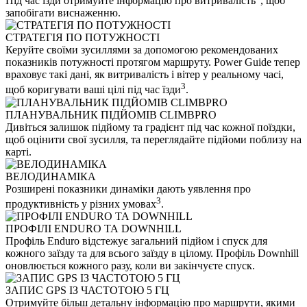
Під час їзди отримуйте інформацію про витривалість
, щоб
запобігати виснаженню.
СТРАТЕГІЯ ПО ПОТУЖНОСТІ
Керуйте своїми зусиллями за допомогою рекомендованих
показників потужності протягом маршруту. Power Guide тепер
враховує такі дані, як витривалість і вітер у реальному часі,
3
щоб коригувати ваші цілі під час їзди
.
ПЛАНУВАЛЬНИК ПІДЙОМІВ CLIMBPRO
Дивіться залишок підйому та градієнт під час кожної поїздки,
щоб оцінити свої зусилля, та переглядайте підйоми поблизу на
карті.
ВЕЛОДИНАМІКА
Розширені показники динаміки дають уявлення про
3
продуктивність у різних умовах
.
ПРОФІЛІ ENDURO ТА DOWNHILL
Профіль Enduro відстежує загальний підйом і спуск для
кожного заїзду та для всього заїзду в цілому. Профіль Downhill
оновлюється кожного разу, коли ви закінчуєте спуск.
ЗАПИС GPS ІЗ ЧАСТОТОЮ 5 ГЦ
Отримуйте більш детальну інформацію про маршрути, якими