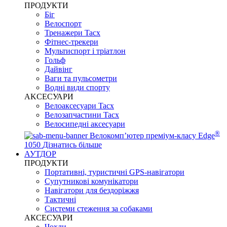
ПРОДУКТИ
Біг
Велоспорт
Тренажери Tacx
Фітнес-трекери
Мультиспорт і тріатлон
Гольф
Дайвінг
Ваги та пульсометри
Водні види спорту
AKCЕСУАРИ
Велоаксесуари Tacx
Велозапчастини Tacx
Велосипедні аксесуари
®
Велокомп’ютер преміум-класу Edge
1050
Дізнатись більше
АУТДОР
ПРОДУКТИ
Портативні, туристичні GPS-навігатори
Супутникові комунікатори
Навігатори для бездоріжжя
Тактичні
Системи стеження за собаками
АКСЕСУАРИ
Чохли