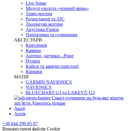
Live Sonar
Модулі ехолота «чорний ящик»
Трансдюсери
Радіостанції та АІС
Тролінгові мотори
Акустика Fusion
Портативні та годинники
АКСЕСУАРИ
Кріплення
Камери
Антени, датчики...Різне
Пульти
Кабелі та зарядні пристрої
Кришки
МАПИ
GARMIN NAVIONICS
NAVIONICS
BLUECHART G3 та LAKEVÜ G3
Смарт-годинник на будь-яке жіноче
запʼястя
Дізнатись більше
Акції
Архів
+38 044 299 85 07
Використання файлів Cookie