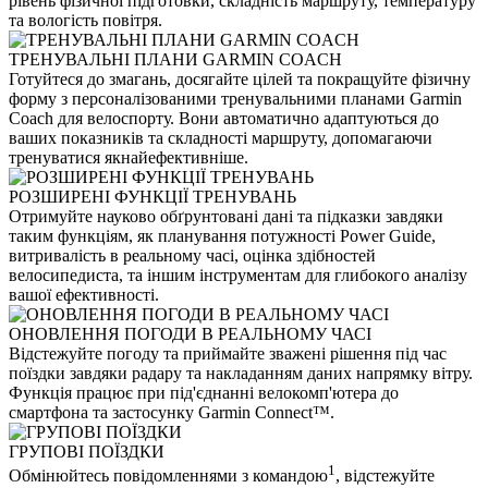
рівень фізичної підготовки, складність маршруту, температуру
та вологість повітря.
ТРЕНУВАЛЬНІ ПЛАНИ GARMIN COACH
Готуйтеся до змагань, досягайте цілей та покращуйте фізичну
форму з персоналізованими тренувальними планами Garmin
Coach для велоспорту. Вони автоматично адаптуються до
ваших показників та складності маршруту, допомагаючи
тренуватися якнайефективніше.
РОЗШИРЕНІ ФУНКЦІЇ ТРЕНУВАНЬ
Отримуйте науково обґрунтовані дані та підказки завдяки
таким функціям, як планування потужності Power Guide,
витривалість в реальному часі, оцінка здібностей
велосипедиста, та іншим інструментам для глибокого аналізу
вашої ефективності.
ОНОВЛЕННЯ ПОГОДИ В РЕАЛЬНОМУ ЧАСІ
Відстежуйте погоду та приймайте зважені рішення під час
поїздки завдяки радару та накладанням даних напрямку вітру.
Функція працює при під'єднанні велокомп'ютера до
смартфона та застосунку Garmin Connect™.
ГРУПОВІ ПОЇЗДКИ
1
Обмінюйтесь повідомленнями з командою
, відстежуйте