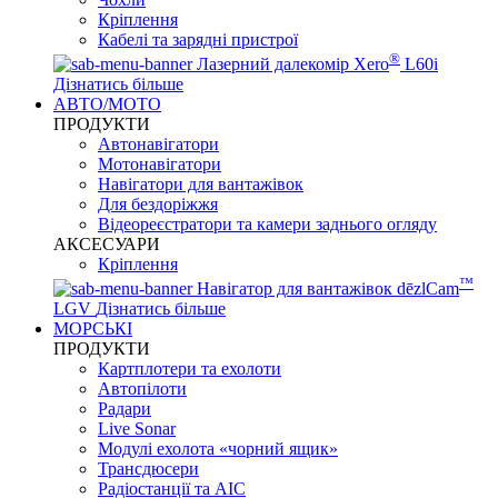
Кріплення
Кабелі та зарядні пристрої
®
Лазерний далекомір Xero
L60i
Дізнатись більше
АВТО/МОТО
ПРОДУКТИ
Автонавігатори
Мотонавігатори
Навігатори для вантажівок
Для бездоріжжя
Відеореєстратори та камери заднього огляду
АКСЕСУАРИ
Кріплення
™
Навігатор для вантажівок dēzlCam
LGV
Дізнатись більше
МОРСЬКІ
ПРОДУКТИ
Картплотери та ехолоти
Автопілоти
Радари
Live Sonar
Модулі ехолота «чорний ящик»
Трансдюсери
Радіостанції та АІС