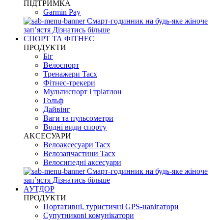
ПІДТРИМКА
Garmin Pay
Смарт-годинник на будь-яке жіноче
запʼястя
Дізнатись більше
СПОРТ ТА ФІТНЕС
ПРОДУКТИ
Біг
Велоспорт
Тренажери Tacx
Фітнес-трекери
Мультиспорт і тріатлон
Гольф
Дайвінг
Ваги та пульсометри
Водні види спорту
AKCЕСУАРИ
Велоаксесуари Tacx
Велозапчастини Tacx
Велосипедні аксесуари
Смарт-годинник на будь-яке жіноче
запʼястя
Дізнатись більше
АУТДОР
ПРОДУКТИ
Портативні, туристичні GPS-навігатори
Супутникові комунікатори