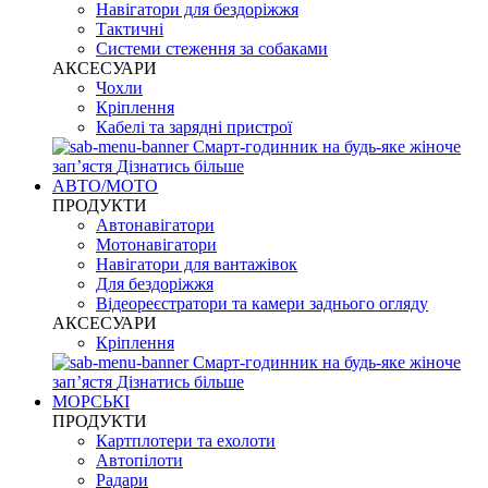
Навігатори для бездоріжжя
Тактичні
Системи стеження за собаками
АКСЕСУАРИ
Чохли
Кріплення
Кабелі та зарядні пристрої
Смарт-годинник на будь-яке жіноче
запʼястя
Дізнатись більше
АВТО/МОТО
ПРОДУКТИ
Автонавігатори
Мотонавігатори
Навігатори для вантажівок
Для бездоріжжя
Відеореєстратори та камери заднього огляду
АКСЕСУАРИ
Кріплення
Смарт-годинник на будь-яке жіноче
запʼястя
Дізнатись більше
МОРСЬКІ
ПРОДУКТИ
Картплотери та ехолоти
Автопілоти
Радари