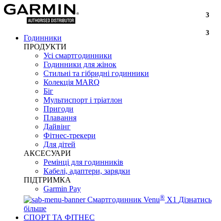
3
3
Годинники
ПРОДУКТИ
Усі смартгодинники
Годинники для жінок
Стильні та гібридні годинники
Колекція MARQ
Біг
Мультиспорт і тріатлон
Пригоди
Плавання
Дайвінг
Фітнес-трекери
Для дітей
АКСЕСУАРИ
Ремінці для годинників
Кабелі, адаптери, зарядки
ПІДТРИМКА
Garmin Pay
®
Смартгодинник Venu
X1
Дізнатись
більше
СПОРТ ТА ФІТНЕС