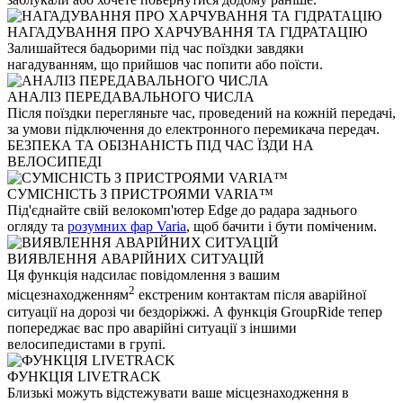
НАГАДУВАННЯ ПРО ХАРЧУВАННЯ ТА ГІДРАТАЦІЮ
Залишайтеся бадьорими під час поїздки завдяки
нагадуванням, що прийшов час попити або поїсти.
АНАЛІЗ ПЕРЕДАВАЛЬНОГО ЧИСЛА
Після поїздки перегляньте час, проведений на кожній передачі,
за умови підключення до електронного перемикача передач.
БЕЗПЕКА ТА ОБІЗНАНІСТЬ ПІД ЧАС ЇЗДИ НА
ВЕЛОСИПЕДІ
СУМІСНІСТЬ З ПРИСТРОЯМИ VARIA™
Під'єднайте свій велокомп'ютер Edge до радара заднього
огляду та
розумних фар Varia
, щоб бачити і бути поміченим.
ВИЯВЛЕННЯ АВАРІЙНИХ СИТУАЦІЙ
Ця функція надсилає повідомлення з вашим
2
місцезнаходженням
екстреним контактам після аварійної
ситуації на дорозі чи бездоріжжі. А функція GroupRide тепер
попереджає вас про аварійні ситуації з іншими
велосипедистами в групі.
ФУНКЦІЯ LIVETRACK
Близькі можуть відстежувати ваше місцезнаходження в