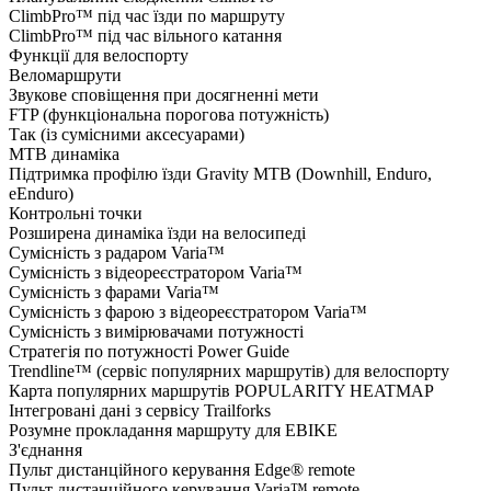
ClimbPro™ під час їзди по маршруту
ClimbPro™ під час вільного катання
Функції для велоспорту
Веломаршрути
Звукове сповіщення при досягненні мети
FTP (функціональна порогова потужність)
Так (із сумісними аксесуарами)
MTB динаміка
Підтримка профілю їзди Gravity MTB (Downhill, Enduro,
eEnduro)
Контрольні точки
Розширена динаміка їзди на велосипеді
Сумісність з радаром Varia™
Сумісність з відеореєстратором Varia™
Сумісність з фарами Varia™
Сумісність з фарою з відеореєстратором Varia™
Сумісність з вимірювачами потужності
Стратегія по потужності Power Guide
Trendline™ (сервіс популярних маршрутів) для велоспорту
Карта популярних маршрутів POPULARITY HEATMAP
Інтегровані дані з сервісу Trailforks
Розумне прокладання маршруту для EBIKE
З'єднання
Пульт дистанційного керування Edge® remote
Пульт дистанційного керування Varia™ remote