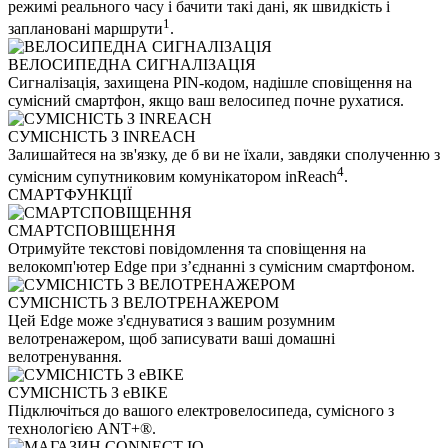
режимі реального часу і бачити такі дані, як швидкість і
1
заплановані маршрути
.
ВЕЛОСИПЕДНА СИГНАЛІЗАЦІЯ
Сигналізація, захищена PIN-кодом, надішле сповіщення на
сумісний смартфон, якщо ваш велосипед почне рухатися.
СУМІСНІСТЬ З INREACH
Залишайтеся на зв'язку, де б ви не їхали, завдяки сполученню з
4
сумісним супутниковим комунікатором inReach
.
СМАРТФУНКЦІЇ
СМАРТСПОВІЩЕННЯ
Отримуйте текстові повідомлення та сповіщення на
велокомп'ютер Edge при з’єднанні з сумісним смартфоном.
СУМІСНІСТЬ З ВЕЛОТРЕНАЖЕРОМ
Цей Edge може з'єднуватися з вашим розумним
велотренажером, щоб записувати ваші домашні
велотренування.
СУМІСНІСТЬ З eBIKE
Підключіться до вашого електровелосипеда, сумісного з
технологією ANT+®.