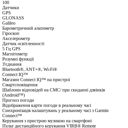
100
Датчики
GPS
GLONASS
Galileo
Барометричний альтиметр
Гіроскоп
Акселерометр
Датчик освітленності
5 Гц GPS
Магнітометр
Розумні функції
З'єднання
Bluetooth®, ANT+®, Wi-Fi®
Connect IQ™
Магазин Connect IQ™ на пристрої
Смартсповіщення
Шаблони відповідей на СМС/ при скиданні дзвінків
(Android™)
Прогноз погоди
Відображення карти погоди в реальному часі
Синхронізація налаштувань у реальному часі з Garmin
Connect™
Керування з пристрою музикою на смартфоні
Пульт дистанційного керування VIRB® Remote