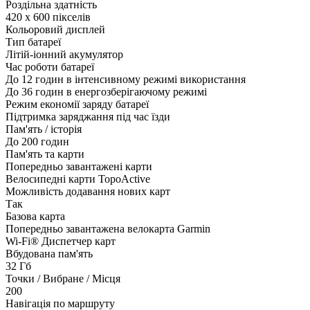
Роздільна здатність
420 x 600 пікселів
Кольоровий дисплей
Тип батареї
Літій-іонний акумулятор
Час роботи батареї
До 12 годин в інтенсивному режимі використання
До 36 годин в енергозберігаючому режимі
Режим економії заряду батареї
Підтримка заряджання під час їзди
Пам'ять / історія
До 200 годин
Пам'ять та карти
Попередньо завантажені карти
Велосипедні карти TopoActive
Можливість додавання нових карт
Так
Базова карта
Попередньо завантажена велокарта Garmin
Wi-Fi® Диспетчер карт
Вбудована пам'ять
32 Гб
Точки / Вибране / Місця
200
Навігація по маршруту