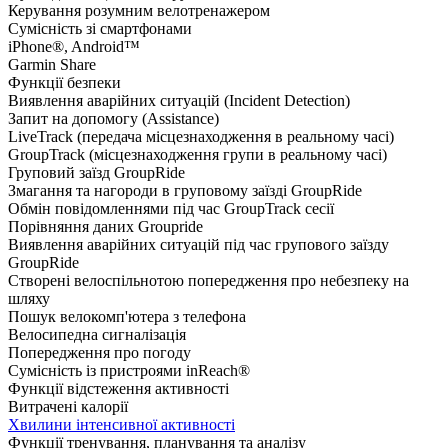
Керування розумним велотренажером
Сумісність зі смартфонами
iPhone®, Android™
Garmin Share
Функції безпеки
Виявлення аварійних ситуацій (Incident Detection)
Запит на допомогу (Assistance)
LiveTrack (передача місцезнаходження в реальному часі)
GroupTrack (місцезнаходження групи в реальному часі)
Груповий заїзд GroupRide
Змагання та нагороди в груповому заїзді GroupRide
Обмін повідомленнями під час GroupTrack сесії
Порівняння даних Groupride
Виявлення аварійних ситуацій під час групового заїзду
GroupRide
Створені велоспільнотою попередження про небезпеку на
шляху
Пошук велокомп'ютера з телефона
Велосипедна сигналізація
Попередження про погоду
Сумісність із пристроями inReach®
Функції відстеження активності
Витрачені калорії
Хвилини інтенсивної активності
Функції тренування, планування та аналізу