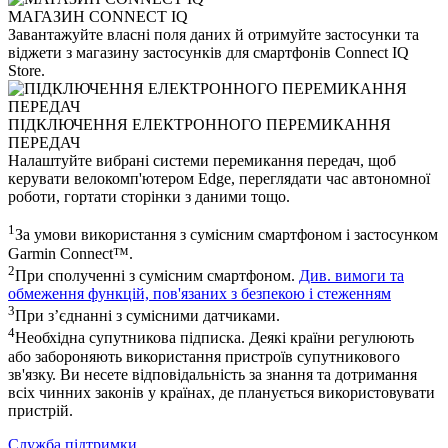
МАГАЗИН CONNECT IQ
Завантажуйте власні поля даних й отримуйте застосунки та
віджети з магазину застосунків для смартфонів Connect IQ
Store.
ПІДКЛЮЧЕННЯ ЕЛЕКТРОННОГО ПЕРЕМИКАННЯ
ПЕРЕДАЧ
Налаштуйте вибрані системи перемикання передач, щоб
керувати велокомп'ютером Edge, переглядати час автономної
роботи, гортати сторінки з даними тощо.
1
За умови використання з сумісним смартфоном і застосунком
Garmin Connect™.
2
При сполученні з сумісним смартфоном.
Див. вимоги та
обмеження функцій, пов'язаних з безпекою і стеженням
3
При з’єднанні з сумісними датчиками.
4
Необхідна супутникова підписка. Деякі країни регулюють
або забороняють використання пристроїв супутникового
зв'язку. Ви несете відповідальність за знання та дотримання
всіх чинних законів у країнах, де планується використовувати
пристрій.
Служба підтримки