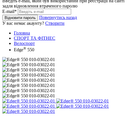
Введіть e-mail, який був використаний при реєстрації на сайті
задля відновлення втраченого паролю
E-mail*
Повернутись назад
Відновити пароль
У вас немає акаунту?
Створити
Головна
СПОРТ ТА ФІТНЕС
Велоспорт
®
Edge
550