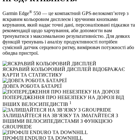
®
Garmin Edge
550 — це компактний GPS-велокомп’ютер з
яскравим кольоровим дисплеєм і зручними кнопками
керування, який надає точні дані, персоналізовані підказки та
рекомендації щодо харчування, аби допомогти вам
тренуватися з максимальною результативністю. Для деяких
функцій тренувань і аналізу продуктивності потрібен
сумісний датчик серцевого ритму, вимірювач потужності або
обидва пристрої.
ЯСКРАВИЙ КОЛЬОРОВИЙ ДИСПЛЕЙ ВІДОБРАЖАЄ
КАРТИ ТА СТАТИСТИКУ
ДОВГА РОБОТА БАТАРЕЇ
ПОПЕРЕДЖЕННЯ ПРО НЕБЕЗПЕКУ НА ДОРОЗІ ВІД
1
ІНШИХ ВЕЛОСИПЕДИСТІВ
ЗАЛИШАЙТЕСЯ НА ЗВ’ЯЗКУ ТА ЗМАГАЙТЕСЯ З
ІНШИМИ ВЕЛОСИПЕДИСТАМИ З ФУНКЦІЄЮ
GROUPRIDE
ПРОФІЛІ ENDURO ТА DOWNHILL