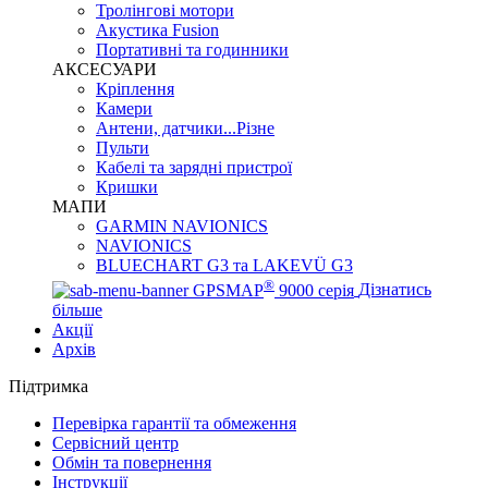
Тролінгові мотори
Акустика Fusion
Портативні та годинники
АКСЕСУАРИ
Кріплення
Камери
Антени, датчики...Різне
Пульти
Кабелі та зарядні пристрої
Кришки
МАПИ
GARMIN NAVIONICS
NAVIONICS
BLUECHART G3 та LAKEVÜ G3
®
GPSMAP
9000 серія
Дізнатись
більше
Акції
Архів
Підтримка
Перевірка гарантії та обмеження
Сервісний центр
Обмін та повернення
Інструкції