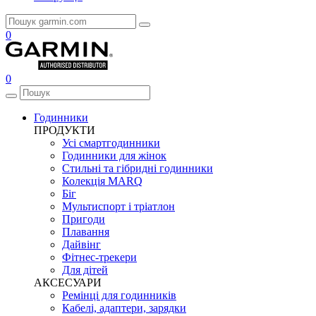
0
0
Годинники
ПРОДУКТИ
Усі смартгодинники
Годинники для жінок
Стильні та гібридні годинники
Колекція MARQ
Біг
Мультиспорт і тріатлон
Пригоди
Плавання
Дайвінг
Фітнес-трекери
Для дітей
АКСЕСУАРИ
Ремінці для годинників
Кабелі, адаптери, зарядки