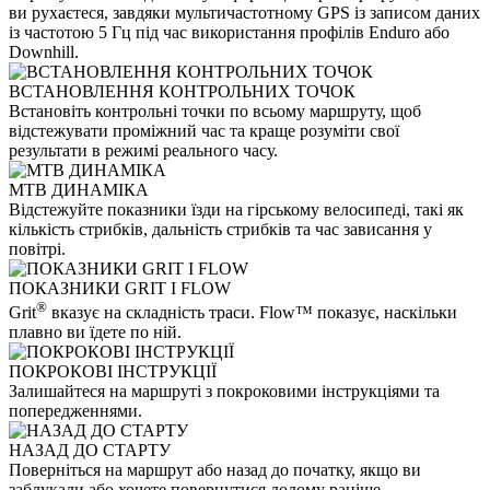
ви рухаєтеся, завдяки мультичастотному GPS із записом даних
із частотою 5 Гц під час використання профілів Enduro або
Downhill.
ВСТАНОВЛЕННЯ КОНТРОЛЬНИХ ТОЧОК
Встановіть контрольні точки по всьому маршруту, щоб
відстежувати проміжний час та краще розуміти свої
результати в режимі реального часу.
MTB ДИНАМІКА
Відстежуйте показники їзди на гірському велосипеді, такі як
кількість стрибків, дальність стрибків та час зависання у
повітрі.
ПОКАЗНИКИ GRIT І FLOW
®
Grit
вказує на складність траси. Flow™ показує, наскільки
плавно ви їдете по ній.
ПОКРОКОВІ ІНСТРУКЦІЇ
Залишайтеся на маршруті з покроковими інструкціями та
попередженнями.
НАЗАД ДО СТАРТУ
Поверніться на маршрут або назад до початку, якщо ви
заблукали або хочете повернутися додому раніше.