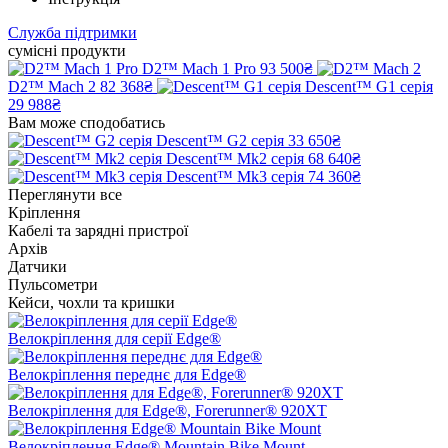
Служба підтримки
сумісні продукти
D2™ Mach 1 Pro
93 500₴
D2™ Mach 2
82 368₴
Descent™ G1 серія
29 988₴
Вам може сподобатись
Descent™ G2 серія
33 650₴
Descent™ Mk2 серія
68 640₴
Descent™ Mk3 серія
74 360₴
Переглянути все
Кріплення
Кабелі та зарядні пристрої
Архів
Датчики
Пульсометри
Кейси, чохли та кришки
Велокріплення для серії Edge®
Велокріплення переднє для Edge®
Велокріплення для Edge®, Forerunner® 920XT
Велокріплення Edge® Mountain Bike Mount