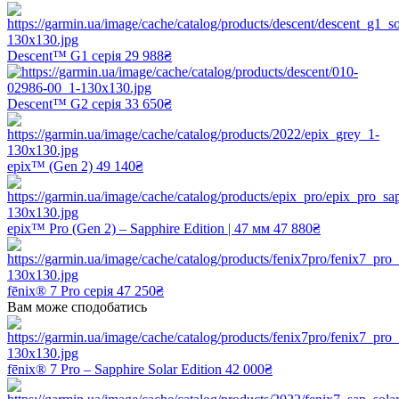
Descent™ G1 серія
29 988₴
Descent™ G2 серія
33 650₴
epix™ (Gen 2)
49 140₴
epix™ Pro (Gen 2) – Sapphire Edition | 47 мм
47 880₴
fēnix® 7 Pro серія
47 250₴
Вам може сподобатись
fēnix® 7 Pro – Sapphire Solar Edition
42 000₴