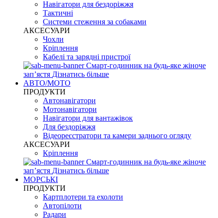
Навігатори для бездоріжжя
Тактичні
Системи стеження за собаками
АКСЕСУАРИ
Чохли
Кріплення
Кабелі та зарядні пристрої
Смарт-годинник на будь-яке жіноче
запʼястя
Дізнатись більше
АВТО/МОТО
ПРОДУКТИ
Автонавігатори
Мотонавігатори
Навігатори для вантажівок
Для бездоріжжя
Відеореєстратори та камери заднього огляду
АКСЕСУАРИ
Кріплення
Смарт-годинник на будь-яке жіноче
запʼястя
Дізнатись більше
МОРСЬКІ
ПРОДУКТИ
Картплотери та ехолоти
Автопілоти
Радари