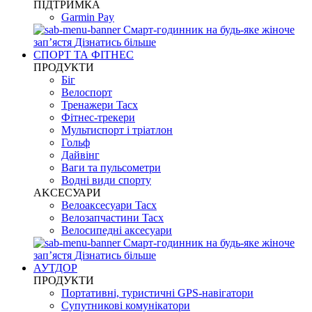
ПІДТРИМКА
Garmin Pay
Смарт-годинник на будь-яке жіноче
запʼястя
Дізнатись більше
СПОРТ ТА ФІТНЕС
ПРОДУКТИ
Біг
Велоспорт
Тренажери Tacx
Фітнес-трекери
Мультиспорт і тріатлон
Гольф
Дайвінг
Ваги та пульсометри
Водні види спорту
AKCЕСУАРИ
Велоаксесуари Tacx
Велозапчастини Tacx
Велосипедні аксесуари
Смарт-годинник на будь-яке жіноче
запʼястя
Дізнатись більше
АУТДОР
ПРОДУКТИ
Портативні, туристичні GPS-навігатори
Супутникові комунікатори