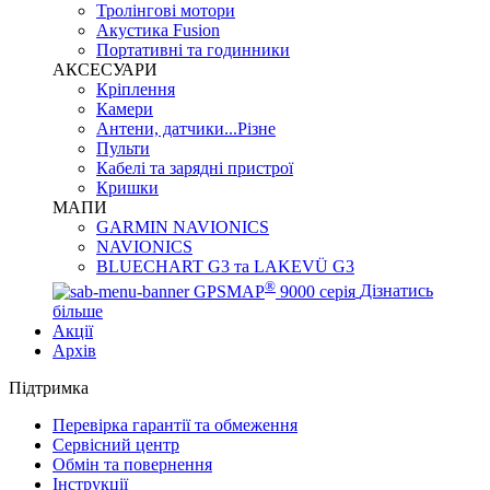
Тролінгові мотори
Акустика Fusion
Портативні та годинники
АКСЕСУАРИ
Кріплення
Камери
Антени, датчики...Різне
Пульти
Кабелі та зарядні пристрої
Кришки
МАПИ
GARMIN NAVIONICS
NAVIONICS
BLUECHART G3 та LAKEVÜ G3
®
GPSMAP
9000 серія
Дізнатись
більше
Акції
Архів
Підтримка
Перевірка гарантії та обмеження
Сервісний центр
Обмін та повернення
Інструкції