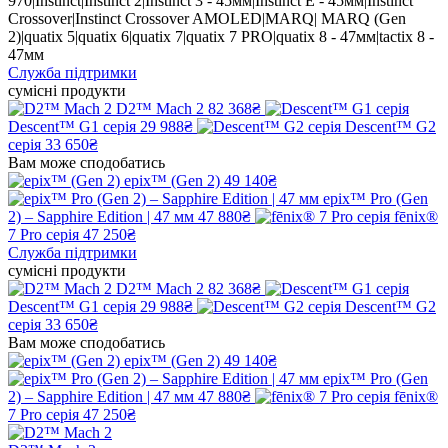
970|Instinct|Instinct 2|Instinct 3 - 45мм|Instinct E - 45мм|Instinct
Crossover|Instinct Crossover AMOLED|MARQ| MARQ (Gen
2)|quatix 5|quatix 6|quatix 7|quatix 7 PRO|quatix 8 - 47мм|tactix 8 -
47мм
Служба підтримки
сумісні продукти
D2™ Mach 2
82 368₴
Descent™ G1 серія
29 988₴
Descent™ G2
серія
33 650₴
Вам може сподобатись
epix™ (Gen 2)
49 140₴
epix™ Pro (Gen
2) – Sapphire Edition | 47 мм
47 880₴
fēnix®
7 Pro серія
47 250₴
Служба підтримки
сумісні продукти
D2™ Mach 2
82 368₴
Descent™ G1 серія
29 988₴
Descent™ G2
серія
33 650₴
Вам може сподобатись
epix™ (Gen 2)
49 140₴
epix™ Pro (Gen
2) – Sapphire Edition | 47 мм
47 880₴
fēnix®
7 Pro серія
47 250₴