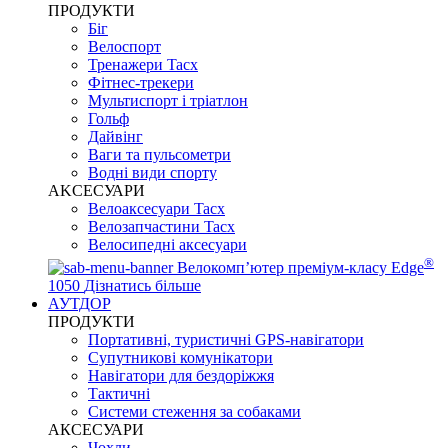
ПРОДУКТИ
Біг
Велоспорт
Тренажери Tacx
Фітнес-трекери
Мультиспорт і тріатлон
Гольф
Дайвінг
Ваги та пульсометри
Водні види спорту
AKCЕСУАРИ
Велоаксесуари Tacx
Велозапчастини Tacx
Велосипедні аксесуари
®
Велокомп’ютер преміум-класу Edge
1050
Дізнатись більше
АУТДОР
ПРОДУКТИ
Портативні, туристичні GPS-навігатори
Супутникові комунікатори
Навігатори для бездоріжжя
Тактичні
Системи стеження за собаками
АКСЕСУАРИ
Чохли