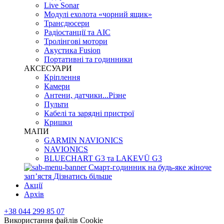
Live Sonar
Модулі ехолота «чорний ящик»
Трансдюсери
Радіостанції та АІС
Тролінгові мотори
Акустика Fusion
Портативні та годинники
АКСЕСУАРИ
Кріплення
Камери
Антени, датчики...Різне
Пульти
Кабелі та зарядні пристрої
Кришки
МАПИ
GARMIN NAVIONICS
NAVIONICS
BLUECHART G3 та LAKEVÜ G3
Смарт-годинник на будь-яке жіноче
запʼястя
Дізнатись більше
Акції
Архів
+38 044 299 85 07
Використання файлів Cookie