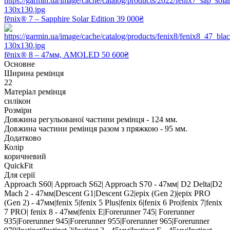
fēnix® 7 – Sapphire Solar Edition
39 000₴
fēnix® 8 – 47мм, AMOLED
50 600₴
Основне
Ширина ремінця
22
Матеріал ремінця
силікон
Розміри
Довжина регульованої частини ремінця - 124 мм.
Довжина частини ремінця разом з пряжкою - 95 мм.
Додатково
Колір
коричневий
QuickFit
Для серії
Approach S60| Approach S62| Approach S70 - 47мм| D2 Delta|D2
Mach 2 - 47мм|Descent G1|Descent G2|epix (Gen 2)|epix PRO
(Gen 2) - 47мм|fenix 5|fenix 5 Plus|fenix 6|fenix 6 Pro|fenix 7|fenix
7 PRO| fenix 8 - 47мм|fenix E|Forerunner 745| Forerunner
935|Forerunner 945|Forerunner 955|Forerunner 965|Forerunner