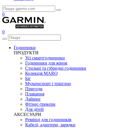
0
0
Годинники
ПРОДУКТИ
Усі смартгодинники
Годинники для жінок
Стильні та гібридні годинники
Колекція MARQ
Біг
Мультиспорт і тріатлон
Пригоди
Плавання
Дайвінг
Фітнес-трекери
Для дітей
АКСЕСУАРИ
Ремінці для годинників
Кабелі, адаптери, зарядки