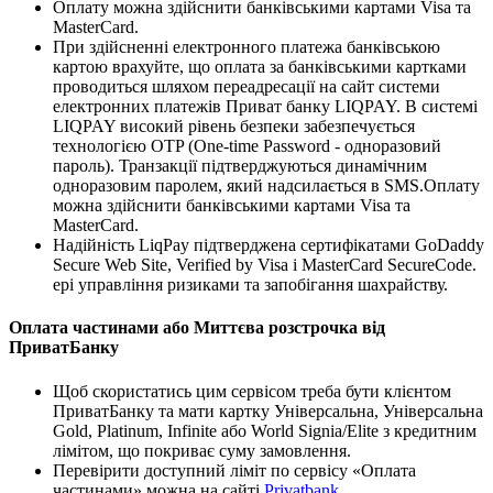
Оплату можна здійснити банківськими картами Visa та
MasterCard.
При здійсненні електронного платежа банківською
картою врахуйте, що оплата за банківськими картками
проводиться шляхом переадресації на сайт системи
електронних платежів Приват банку LIQPAY. В системі
LIQPAY високий рівень безпеки забезпечується
технологією OTP (One-time Password - одноразовий
пароль). Транзакції підтверджуються динамічним
одноразовим паролем, який надсилається в SMS.Оплату
можна здійснити банківськими картами Visa та
MasterCard.
Надійність LiqPay підтверджена сертифікатами GoDaddy
Secure Web Site, Verified by Visa і MasterCard SecureCode.
ері управління ризиками та запобігання шахрайству.
Оплата частинами або Миттєва розстрочка від
ПриватБанку
Щоб скористатись цим сервісом треба бути клієнтом
ПриватБанку та мати картку Універсальна, Універсальна
Gold, Platinum, Infinite або World Signia/Elite з кредитним
лімітом, що покриває суму замовлення.
Перевірити доступний ліміт по сервісу «Оплата
частинами» можна на сайті
Privatbank
.