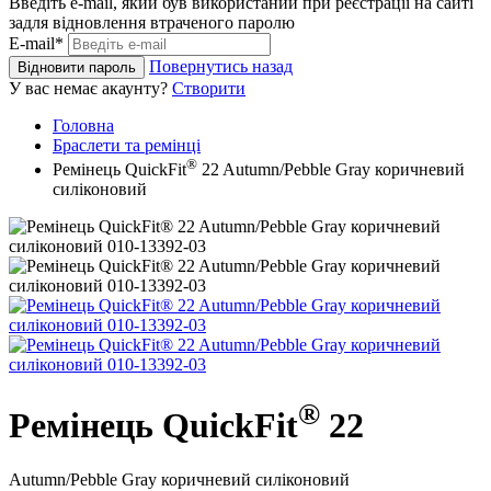
Введіть e-mail, який був використаний при реєстрації на сайті
задля відновлення втраченого паролю
E-mail*
Повернутись назад
Відновити пароль
У вас немає акаунту?
Створити
Головна
Браслети та ремінці
®
Ремінець QuickFit
22 Autumn/Pebble Gray коричневий
силіконовий
®
Ремінець QuickFit
22
Autumn/Pebble Gray коричневий силіконовий