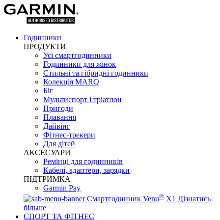
Годинники
ПРОДУКТИ
Усі смартгодинники
Годинники для жінок
Стильні та гібридні годинники
Колекція MARQ
Біг
Мультиспорт і тріатлон
Пригоди
Плавання
Дайвінг
Фітнес-трекери
Для дітей
АКСЕСУАРИ
Ремінці для годинників
Кабелі, адаптери, зарядки
ПІДТРИМКА
Garmin Pay
®
Смартгодинник Venu
X1
Дізнатись
більше
СПОРТ ТА ФІТНЕС