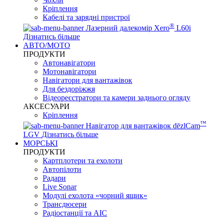
Кріплення
Кабелі та зарядні пристрої
®
Лазерний далекомір Xero
L60i
Дізнатись більше
АВТО/МОТО
ПРОДУКТИ
Автонавігатори
Мотонавігатори
Навігатори для вантажівок
Для бездоріжжя
Відеореєстратори та камери заднього огляду
АКСЕСУАРИ
Кріплення
™
Навігатор для вантажівок dēzlCam
LGV
Дізнатись більше
МОРСЬКІ
ПРОДУКТИ
Картплотери та ехолоти
Автопілоти
Радари
Live Sonar
Модулі ехолота «чорний ящик»
Трансдюсери
Радіостанції та АІС