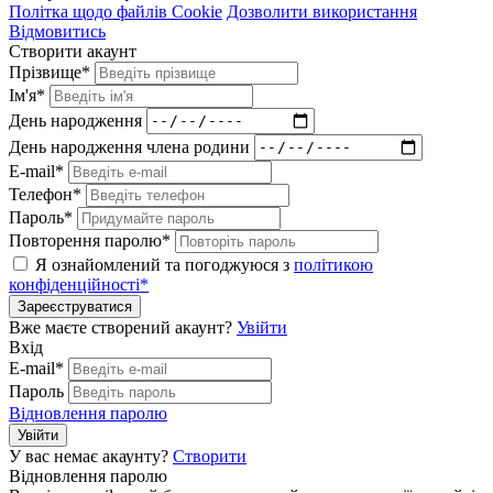
Політка щодо файлів Cookie
Дозволити використання
Відмовитись
Створити акаунт
Прізвище*
Ім'я*
День народження
День народження члена родини
E-mail*
Телефон*
Пароль*
Повторення паролю*
Я ознайомлений та погоджуюся з
політикою
конфіденційності*
Зареєструватися
Вже маєте створений акаунт?
Увійти
Вхід
E-mail*
Пароль
Відновлення паролю
Увійти
У вас немає акаунту?
Створити
Відновлення паролю