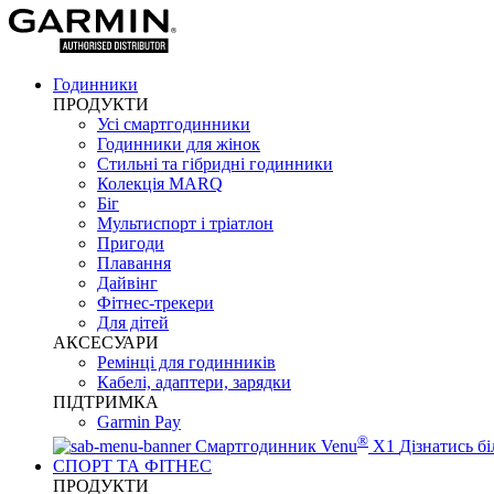
Годинники
ПРОДУКТИ
Усі смартгодинники
Годинники для жінок
Стильні та гібридні годинники
Колекція MARQ
Біг
Мультиспорт і тріатлон
Пригоди
Плавання
Дайвінг
Фітнес-трекери
Для дітей
АКСЕСУАРИ
Ремінці для годинників
Кабелі, адаптери, зарядки
ПІДТРИМКА
Garmin Pay
®
Смартгодинник Venu
X1
Дізнатись б
СПОРТ ТА ФІТНЕС
ПРОДУКТИ