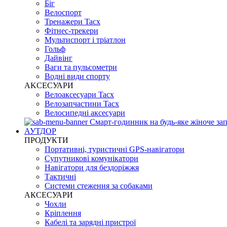
Біг
Велоспорт
Тренажери Tacx
Фітнес-трекери
Мультиспорт і тріатлон
Гольф
Дайвінг
Ваги та пульсометри
Водні види спорту
AKCЕСУАРИ
Велоаксесуари Tacx
Велозапчастини Tacx
Велосипедні аксесуари
Смарт-годинник на будь-яке жіноче зап
АУТДОР
ПРОДУКТИ
Портативні, туристичні GPS-навігатори
Супутникові комунікатори
Навігатори для бездоріжжя
Тактичні
Системи стеження за собаками
АКСЕСУАРИ
Чохли
Кріплення
Кабелі та зарядні пристрої