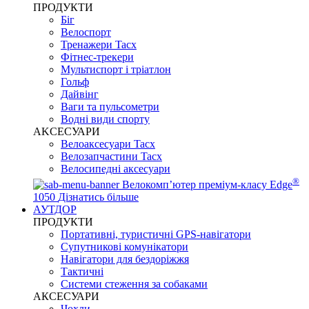
ПРОДУКТИ
Біг
Велоспорт
Тренажери Tacx
Фітнес-трекери
Мультиспорт і тріатлон
Гольф
Дайвінг
Ваги та пульсометри
Водні види спорту
AKCЕСУАРИ
Велоаксесуари Tacx
Велозапчастини Tacx
Велосипедні аксесуари
®
Велокомп’ютер преміум-класу Edge
1050
Дізнатись більше
АУТДОР
ПРОДУКТИ
Портативні, туристичні GPS-навігатори
Супутникові комунікатори
Навігатори для бездоріжжя
Тактичні
Системи стеження за собаками
АКСЕСУАРИ
Чохли