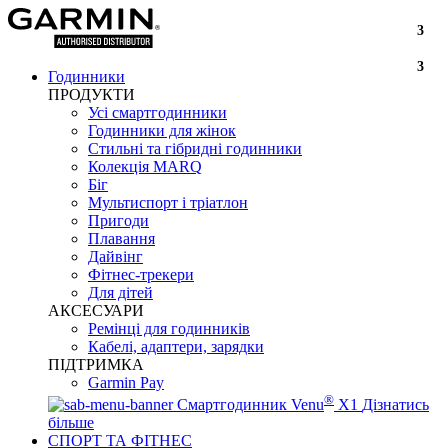
3
3
Годинники
ПРОДУКТИ
Усі смартгодинники
Годинники для жінок
Стильні та гібридні годинники
Колекція MARQ
Біг
Мультиспорт і тріатлон
Пригоди
Плавання
Дайвінг
Фітнес-трекери
Для дітей
АКСЕСУАРИ
Ремінці для годинників
Кабелі, адаптери, зарядки
ПІДТРИМКА
Garmin Pay
®
Смартгодинник Venu
X1
Дізнатись
більше
СПОРТ ТА ФІТНЕС