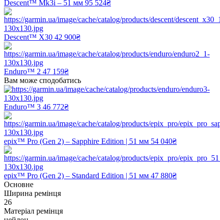
Descent™ Mk3i – 51 мм
95 524₴
Descent™ X30
42 900₴
Enduro™ 2
47 159₴
Вам може сподобатись
Enduro™ 3
46 772₴
epix™ Pro (Gen 2) – Sapphire Edition | 51 мм
54 040₴
epix™ Pro (Gen 2) – Standard Edition | 51 мм
47 880₴
Основне
Ширина ремінця
26
Матеріал ремінця
нейлон