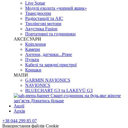
Live Sonar
Модулі ехолота «чорний ящик»
Трансдюсери
Радіостанції та АІС
Тролінгові мотори
Акустика Fusion
Портативні та годинники
АКСЕСУАРИ
Кріплення
Камери
Антени, датчики...Різне
Пульти
Кабелі та зарядні пристрої
Кришки
МАПИ
GARMIN NAVIONICS
NAVIONICS
BLUECHART G3 та LAKEVÜ G3
Смарт-годинник на будь-яке жіноче
запʼястя
Дізнатись більше
Акції
Архів
+38 044 299 85 07
Використання файлів Cookie