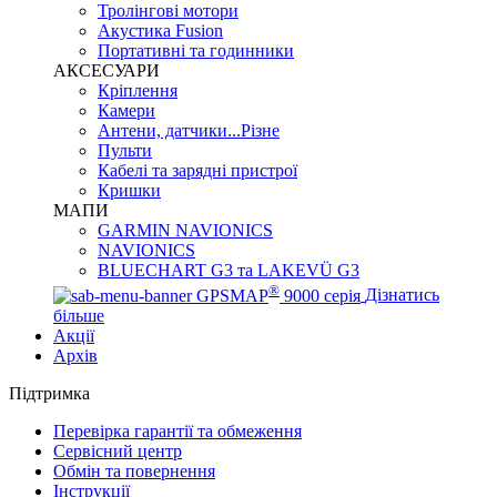
Тролінгові мотори
Акустика Fusion
Портативні та годинники
АКСЕСУАРИ
Кріплення
Камери
Антени, датчики...Різне
Пульти
Кабелі та зарядні пристрої
Кришки
МАПИ
GARMIN NAVIONICS
NAVIONICS
BLUECHART G3 та LAKEVÜ G3
®
GPSMAP
9000 серія
Дізнатись
більше
Акції
Архів
Підтримка
Перевірка гарантії та обмеження
Сервісний центр
Обмін та повернення
Інструкції