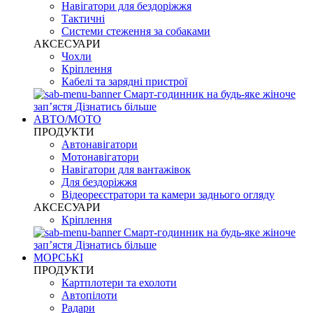
Навігатори для бездоріжжя
Тактичні
Системи стеження за собаками
АКСЕСУАРИ
Чохли
Кріплення
Кабелі та зарядні пристрої
Смарт-годинник на будь-яке жіноче
запʼястя
Дізнатись більше
АВТО/МОТО
ПРОДУКТИ
Автонавігатори
Мотонавігатори
Навігатори для вантажівок
Для бездоріжжя
Відеореєстратори та камери заднього огляду
АКСЕСУАРИ
Кріплення
Смарт-годинник на будь-яке жіноче
запʼястя
Дізнатись більше
МОРСЬКІ
ПРОДУКТИ
Картплотери та ехолоти
Автопілоти
Радари