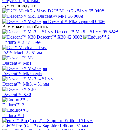
Служба підтримки
сумісні продукти
D2™ Mach 2 - 51мм
95 040₴
Descent™ Mk1
56 000₴
Descent™ Mk2 серія
68 640₴
Вам може сподобатись
Descent™ Mk3i – 51 мм
95 524₴
Descent™ X30
42 900₴
Enduro™ 2
47 159₴
D2™ Mach 2 - 51мм
Descent™ Mk1
Descent™ Mk2 серія
Descent™ Mk3i – 51 мм
Descent™ X30
Enduro™ 2
Enduro™ 3
epix™ Pro (Gen 2) – Sapphire Edition | 51 мм