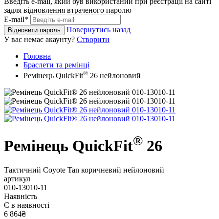
Введіть e-mail, який був використаний при реєстрації на сайті
задля відновлення втраченого паролю
E-mail*
Повернутись назад
Відновити пароль
У вас немає акаунту?
Створити
Головна
Браслети та ремінці
®
Ремінець QuickFit
26 нейлоновий
®
Ремінець QuickFit
26
Тактичний Сoyote Tan коричневий нейлоновий
артикул
010-13010-11
Наявність
Є в наявності
6 864₴