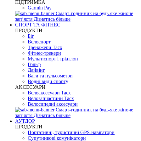
ПІДТРИМКА
Garmin Pay
Смарт-годинник на будь-яке жіноче
запʼястя
Дізнатись більше
СПОРТ ТА ФІТНЕС
ПРОДУКТИ
Біг
Велоспорт
Тренажери Tacx
Фітнес-трекери
Мультиспорт і тріатлон
Гольф
Дайвінг
Ваги та пульсометри
Водні види спорту
AKCЕСУАРИ
Велоаксесуари Tacx
Велозапчастини Tacx
Велосипедні аксесуари
Смарт-годинник на будь-яке жіноче
запʼястя
Дізнатись більше
АУТДОР
ПРОДУКТИ
Портативні, туристичні GPS-навігатори
Супутникові комунікатори