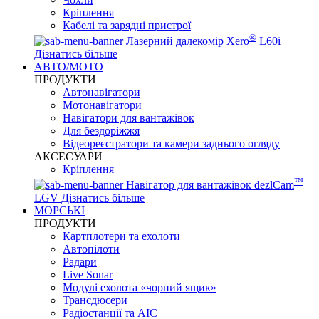
Кріплення
Кабелі та зарядні пристрої
®
Лазерний далекомір Xero
L60i
Дізнатись більше
АВТО/МОТО
ПРОДУКТИ
Автонавігатори
Мотонавігатори
Навігатори для вантажівок
Для бездоріжжя
Відеореєстратори та камери заднього огляду
АКСЕСУАРИ
Кріплення
™
Навігатор для вантажівок dēzlCam
LGV
Дізнатись більше
МОРСЬКІ
ПРОДУКТИ
Картплотери та ехолоти
Автопілоти
Радари
Live Sonar
Модулі ехолота «чорний ящик»
Трансдюсери
Радіостанції та АІС