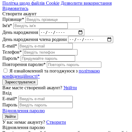
Політка щодо файлів Cookie
Дозволити використання
Відмовитись
Створити акаунт
Прізвище*
Ім'я*
День народження
День народження члена родини
E-mail*
Телефон*
Пароль*
Повторення паролю*
Я ознайомлений та погоджуюся з
політикою
конфіденційності*
Зареєструватися
Вже маєте створений акаунт?
Увійти
Вхід
E-mail*
Пароль
Відновлення паролю
Увійти
У вас немає акаунту?
Створити
Відновлення паролю