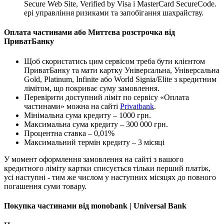
Secure Web Site, Verified by Visa і MasterCard SecureCode.
ері управління ризиками та запобігання шахрайству.
Оплата частинами або Миттєва розстрочка від
ПриватБанку
Щоб скористатись цим сервісом треба бути клієнтом
ПриватБанку та мати картку Універсальна, Універсальна
Gold, Platinum, Infinite або World Signia/Elite з кредитним
лімітом, що покриває суму замовлення.
Перевірити доступний ліміт по сервісу «Оплата
частинами» можна на сайті
Privatbank
.
Мінімальна сума кредиту – 1000 грн.
Максимальна сума кредиту – 300 000 грн.
Процентна ставка – 0,01%
Максимальний термін кредиту – 3 місяці
У момент оформлення замовлення на сайті з вашого
кредитного ліміту картки списується тільки перший платіж,
усі наступні - тим же числом у наступних місяцях до повного
погашення суми товару.
Покупка частинами від monobank | Universal Bank