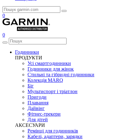
0
0
Годинники
ПРОДУКТИ
Усі смартгодинники
Годинники для жінок
Стильні та гібридні годинники
Колекція MARQ
Біг
Мультиспорт і тріатлон
Пригоди
Плавання
Дайвінг
Фітнес-трекери
Для дітей
АКСЕСУАРИ
Ремінці для годинників
Кабелі, адаптери, зарядки