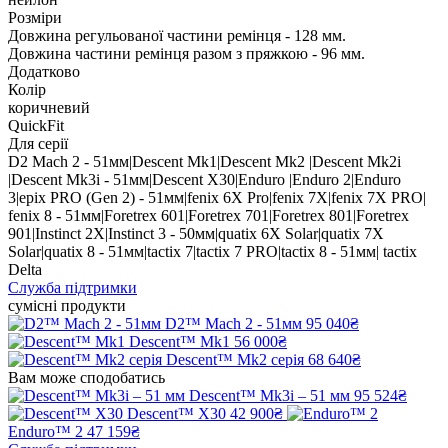
Розміри
Довжина регульованої частини ремінця - 128 мм.
Довжина частини ремінця разом з пряжкою - 96 мм.
Додатково
Колір
коричневий
QuickFit
Для серії
D2 Mach 2 - 51мм|Descent Mk1|Descent Mk2 |Descent Mk2i
|Descent Mk3i - 51мм|Descent X30|Enduro |Enduro 2|Enduro
3|epix PRO (Gen 2) - 51мм|fenix 6X Pro|fenix 7X|fenix 7X PRO|
fenix 8 - 51мм|Foretrex 601|Foretrex 701|Foretrex 801|Foretrex
901|Instinct 2X|Instinct 3 - 50мм|quatix 6X Solar|quatix 7X
Solar|quatix 8 - 51мм|tactix 7|tactix 7 PRO|tactix 8 - 51мм| tactix
Delta
Служба підтримки
сумісні продукти
D2™ Mach 2 - 51мм
95 040₴
Descent™ Mk1
56 000₴
Descent™ Mk2 серія
68 640₴
Вам може сподобатись
Descent™ Mk3i – 51 мм
95 524₴
Descent™ X30
42 900₴
Enduro™ 2
47 159₴