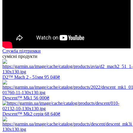
Служба підтримки
сумісні продукти
D2™ Mach 2 - 51мм
95 040₴
Descent™ Mk1
56 000₴
Descent™ Mk2 серія
68 640₴