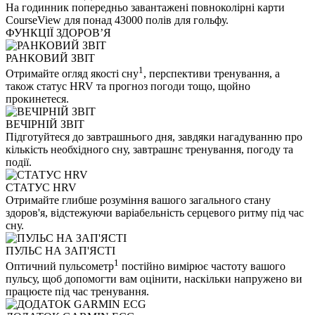
На годинник попередньо завантажені повноколірні карти
CourseView для понад 43000 полів для гольфу.
ФУНКЦІЇ ЗДОРОВʼЯ
РАНКОВИЙ ЗВІТ
1
Отримайте огляд якості сну
, перспективи тренування, а
також статус HRV та прогноз погоди тощо, щойно
прокинетеся.
ВЕЧІРНІЙ ЗВІТ
Підготуйтеся до завтрашнього дня, завдяки нагадуванню про
кількість необхідного сну, завтрашнє тренування, погоду та
події.
СТАТУС HRV
Отримайте глибше розуміння вашого загального стану
здоров'я, відстежуючи варіабельність серцевого ритму під час
сну.
ПУЛЬС НА ЗАП'ЯСТІ
1
Оптичний пульсометр
постійно вимірює частоту вашого
пульсу, щоб допомогти вам оцінити, наскільки напружено ви
працюєте під час тренування.