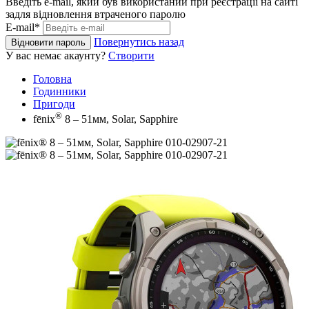
Введіть e-mail, який був використаний при реєстрації на сайті
задля відновлення втраченого паролю
E-mail*
Повернутись назад
Відновити пароль
У вас немає акаунту?
Створити
Головна
Годинники
Пригоди
®
fēnix
8 – 51мм, Solar, Sapphire