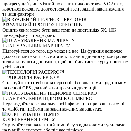
прогресу цей динамічний показник використовує VO2 max,
короткострокові та довгострокові тренувальні навантаження
та інші фактори
ВІЗУАЛЬНИЙ ПРОГНОЗ ПЕРЕГОНІВ
Оцініть яким може бути ваш темп на дистанціях 5К, 10К,
півмарафону чи марафоні.
ПЛАНУВАЛЬНИК МАРШРУТУ
Підготуйтеся до того, що чекає на вас. Ця функція дозволяє
додавати кінцевий час, нотатки, плани відпочинку, контрольні
точки та пункти допомоги, щоб не збиватися з курсу протягом
усієї гонки.
ТЕХНОЛОГІЯ PACEPRO™
Сплануйте стратегію дня перегонів із підказками щодо темпу
на основі GPS для вибраної траси чи дистанції.
ПЛАНУВАЛЬНИК ПІДЙОМІВ CLIMBPRO
Переглядайте в реальному часі інформацію про ваші поточні
та майбутні підйоми на завантажених маршрутах.
КОРЕГУВАННЯ ТЕМПУ
Отримайте еквівалентний темп бігу з однаковими зусиллями
на рівній місцевості або під час підйому.