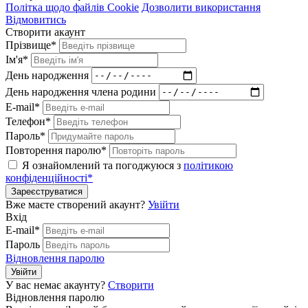
Політка щодо файлів Cookie
Дозволити використання
Відмовитись
Створити акаунт
Прізвище*
Ім'я*
День народження
День народження члена родини
E-mail*
Телефон*
Пароль*
Повторення паролю*
Я ознайомлений та погоджуюся з
політикою
конфіденційності*
Зареєструватися
Вже маєте створений акаунт?
Увійти
Вхід
E-mail*
Пароль
Відновлення паролю
Увійти
У вас немає акаунту?
Створити
Відновлення паролю