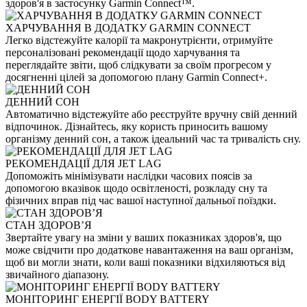
здоров'я в застосунку Garmin Connect™.
ХАРЧУВАННЯ В ДОДАТКУ GARMIN CONNECT
Легко відстежуйте калорії та макронутрієнти, отримуйте
персоналізовані рекомендації щодо харчування та
переглядайте звіти, щоб слідкувати за своїм прогресом у
досягненні цілей за допомогою плану Garmin Connect+.
ДЕННИЙ СОН
Автоматично відстежуйте або реєструйте вручну свій денний
відпочинок. Дізнайтесь, яку користь приносить вашому
організму денний сон, а також ідеальний час та тривалість сну.
РЕКОМЕНДАЦІЇ ДЛЯ JET LAG
Допоможіть мінімізувати наслідки часових поясів за
допомогою вказівок щодо освітленості, розкладу сну та
фізичних вправ під час вашої наступної дальньої поїздки.
СТАН ЗДОРОВ’Я
Звертайте увагу на зміни у ваших показниках здоров'я, що
може свідчити про додаткове навантаження на ваш організм,
щоб ви могли знати, коли ваші показники відхиляються від
звичайного діапазону.
МОНІТОРИНГ ЕНЕРГІЇ BODY BATTERY