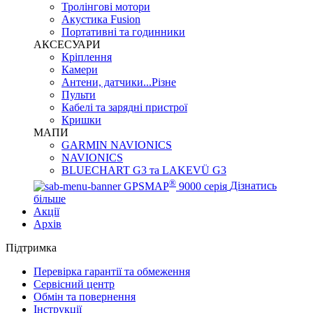
Тролінгові мотори
Акустика Fusion
Портативні та годинники
АКСЕСУАРИ
Кріплення
Камери
Антени, датчики...Різне
Пульти
Кабелі та зарядні пристрої
Кришки
МАПИ
GARMIN NAVIONICS
NAVIONICS
BLUECHART G3 та LAKEVÜ G3
®
GPSMAP
9000 серія
Дізнатись
більше
Акції
Архів
Підтримка
Перевірка гарантії та обмеження
Сервісний центр
Обмін та повернення
Інструкції