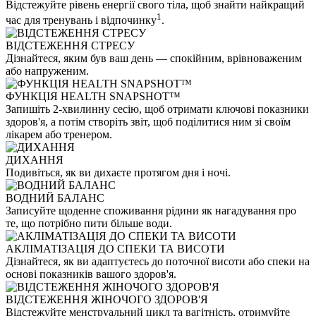
Відстежуйте рівень енергії свого тіла, щоб знайти найкращий
1
час для тренувань і відпочинку
.
ВІДСТЕЖЕННЯ СТРЕСУ
Дізнайтеся, яким був ваш день — спокійним, врівноваженим
або напруженим.
ФУНКЦІЯ HEALTH SNAPSHOT™
Запишіть 2-хвилинну сесію, щоб отримати ключові показники
здоров'я, а потім створіть звіт, щоб поділитися ним зі своїм
лікарем або тренером.
ДИХАННЯ
Подивіться, як ви дихаєте протягом дня і ночі.
ВОДНИЙ БАЛАНС
Записуйте щоденне споживання рідини як нагадування про
те, що потрібно пити більше води.
АКЛІМАТІЗАЦІЯ ДО СПЕКИ ТА ВИСОТИ
Дізнайтеся, як ви адаптуєтесь до поточної висоти або спеки на
основі показників вашого здоров'я.
ВІДСТЕЖЕННЯ ЖІНОЧОГО ЗДОРОВ'Я
Відстежуйте менструальний цикл та вагітність, отримуйте