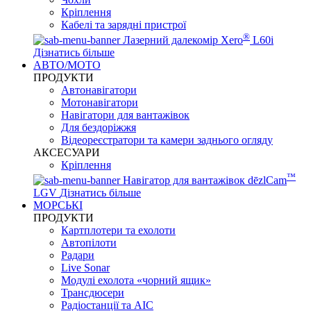
Кріплення
Кабелі та зарядні пристрої
®
Лазерний далекомір Xero
L60i
Дізнатись більше
АВТО/МОТО
ПРОДУКТИ
Автонавігатори
Мотонавігатори
Навігатори для вантажівок
Для бездоріжжя
Відеореєстратори та камери заднього огляду
АКСЕСУАРИ
Кріплення
™
Навігатор для вантажівок dēzlCam
LGV
Дізнатись більше
МОРСЬКІ
ПРОДУКТИ
Картплотери та ехолоти
Автопілоти
Радари
Live Sonar
Модулі ехолота «чорний ящик»
Трансдюсери
Радіостанції та АІС