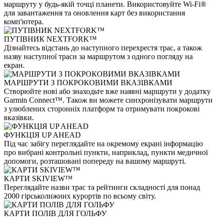
маршруту у будь-якій точці планети. Використовуйте Wi-Fi®
для завантаження та оновлення карт без використання
комп'ютера.
ПУТІВНИК NEXTFORK™
Дізнайтесь відстань до наступного перехрестя трас, а також
назву наступної траси за маршрутом з одного погляду на
екран.
МАРШРУТИ З ПОКРОКОВИМИ ВКАЗІВКАМИ
Створюйте нові або знаходьте вже наявні маршрути у додатку
Garmin Connect™. Також ви можете синхронізувати маршрути
з улюблених сторонніх платформ та отримувати покрокові
вказівки.
ФУНКЦІЯ UP AHEAD
Під час забігу переглядайте на окремому екрані інформацію
про вибрані контрольні пункти, наприклад, пункти медичної
допомоги, розташовані попереду на вашому маршруті.
КАРТИ SKIVIEW™
Переглядайте назви трас та рейтинги складності для понад
2000 гірськолижних курортів по всьому світу.
КАРТИ ПОЛІВ ДЛЯ ГОЛЬФУ