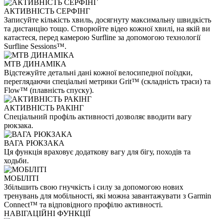
АКТИВНІСТЬ СЕРФІНГ
Записуйте кількість хвиль, досягнуту максимальну швидкість
та дистанцію тощо. Створюйте відео кожної хвилі, на якій ви
катаєтеся, перед камерою Surfline за допомогою технології
Surfline Sessions™.
MTB ДИНАМІКА
Відстежуйте детальні дані кожної велосипедної поїздки,
переглядаючи спеціальні метрики Grit™ (складність траси) та
Flow™ (плавність спуску).
АКТИВНІСТЬ РАКІНГ
Спеціальний профіль активності дозволяє вводити вагу
рюкзака.
ВАГА РЮКЗАКА
Ця функція враховує додаткову вагу для бігу, походів та
ходьби.
МОБІЛІТІ
Збільшить свою гнучкість і силу за допомогою нових
тренувань для мобільності, які можна завантажувати з Garmin
Connect™ та відповідного профілю активності.
НАВІГАЦІЙНІ ФУНКЦІЇ