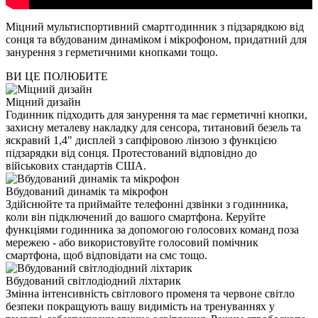
Міцний мультиспортивний смартгодинник з підзарядкою від
сонця та вбудованим динаміком і мікрофоном, придатний для
занурення з герметичними кнопками тощо.
ВИ ЦЕ ПОЛЮБИТЕ
Міцний дизайн
Годинник підходить для занурення та має герметичні кнопки,
захисну металеву накладку для сенсора, титановий безель та
яскравий 1,4" дисплей з сапфіровою лінзою з функцією
підзарядки від сонця. Протестований відповідно до
військових стандартів США.
Вбудований динамік та мікрофон
Здійснюйте та приймайте телефонні дзвінки з годинника,
коли він підключений до вашого смартфона. Керуйте
функціями годинника за допомогою голосових команд поза
мережею - або використовуйте голосовий помічник
смартфона, щоб відповідати на смс тощо.
Вбудований світлодіодний ліхтарик
Змінна інтенсивність світлового променя та червоне світло
безпеки покращують вашу видимість на тренуваннях у