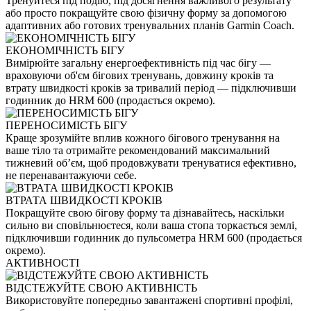
Тренуйтеся під подію, під досягнення важливого результату
або просто покращуйте свою фізичну форму за допомогою
адаптивних або готових тренувальних планів Garmin Coach.
ЕКОНОМІЧНІСТЬ БІГУ
Вимірюйте загальну енергоефективність під час бігу —
враховуючи об'єм бігових тренувань, довжину кроків та
втрату швидкості кроків за тривалий період — підключивши
годинник до HRM 600 (продається окремо).
ПЕРЕНОСИМІСТЬ БІГУ
Краще зрозумійте вплив кожного бігового тренування на
ваше тіло та отримайте рекомендований максимальний
тижневий обʼєм, щоб продовжувати тренуватися ефективно,
не перенавантажуючи себе.
ВТРАТА ШВИДКОСТІ КРОКІВ
Покращуйте свою бігову форму та дізнавайтесь, наскільки
сильно ви сповільнюєтеся, коли ваша стопа торкається землі,
підключивши годинник до пульсометра HRM 600 (продається
окремо).
АКТИВНОСТІ
ВІДСТЕЖУЙТЕ СВОЮ АКТИВНІСТЬ
Використовуйте попередньо завантажені спортивні профілі,