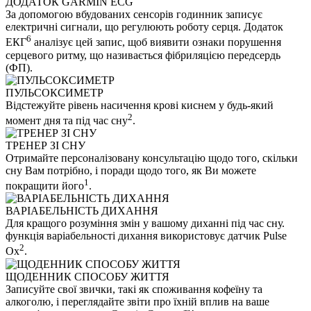
ДОДАТОК GARMIN ECG
За допомогою вбудованих сенсорів годинник записує
електричні сигнали, що регулюють роботу серця. Додаток
6
ЕКГ
аналізує цей запис, щоб виявити ознаки порушення
серцевого ритму, що називається фібриляцією передсердь
(ФП).
ПУЛЬСОКСИМЕТР
Відстежуйте рівень насичення крові киснем у будь-який
2
момент дня та під час сну
.
ТРЕНЕР ЗІ СНУ
Отримайте персоналізовану консультацію щодо того, скільки
сну Вам потрібно, і поради щодо того, як Ви можете
1
покращити його
.
ВАРІАБЕЛЬНІСТЬ ДИХАННЯ
Для кращого розуміння змін у вашому диханні під час сну.
функція варіабельності дихання використовує датчик Pulse
2
Ox
.
ЩОДЕННИК СПОСОБУ ЖИТТЯ
Записуйте свої звички, такі як споживання кофеїну та
алкоголю, і переглядайте звіти про їхній вплив на ваше