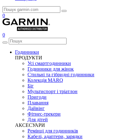
0
0
Годинники
ПРОДУКТИ
Усі смартгодинники
Годинники для жінок
Стильні та гібридні годинники
Колекція MARQ
Біг
Мультиспорт і тріатлон
Пригоди
Плавання
Дайвінг
Фітнес-трекери
Для дітей
АКСЕСУАРИ
Ремінці для годинників
Кабелі, адаптери, зарядки