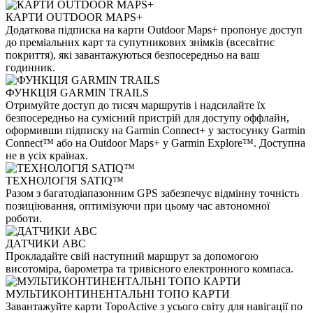
КАРТИ OUTDOOR MAPS+
Додаткова підписка на карти Outdoor Maps+ пропонує доступ
до преміальних карт та супутникових знімків (всесвітнє
покриття), які завантажуються безпосередньо на ваш
годинник.
ФУНКЦІЯ GARMIN TRAILS
Отримуйте доступ до тисяч маршрутів і надсилайте їх
безпосередньо на сумісний пристрій для доступу оффлайн,
оформивши підписку на Garmin Connect+ у застосунку Garmin
Connect™ або на Outdoor Maps+ у Garmin Explore™. Доступна
не в усіх країнах.
ТЕХНОЛОГІЯ SATIQ™
Разом з багатодіапазонним GPS забезпечує відмінну точність
позиціювання, оптимізуючи при цьому час автономної
роботи.
ДАТЧИКИ ABC
Прокладайте свій наступний маршрут за допомогою
висотоміра, барометра та тривісного електронного компаса.
МУЛЬТИКОНТИНЕНТАЛЬНІ ТОПО КАРТИ
Завантажуйте карти TopoActive з усього світу для навігації по