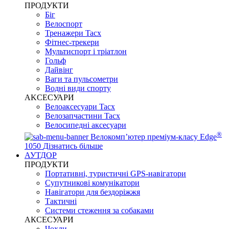
ПРОДУКТИ
Біг
Велоспорт
Тренажери Tacx
Фітнес-трекери
Мультиспорт і тріатлон
Гольф
Дайвінг
Ваги та пульсометри
Водні види спорту
AKCЕСУАРИ
Велоаксесуари Tacx
Велозапчастини Tacx
Велосипедні аксесуари
®
Велокомп’ютер преміум-класу Edge
1050
Дізнатись більше
АУТДОР
ПРОДУКТИ
Портативні, туристичні GPS-навігатори
Супутникові комунікатори
Навігатори для бездоріжжя
Тактичні
Системи стеження за собаками
АКСЕСУАРИ
Чохли