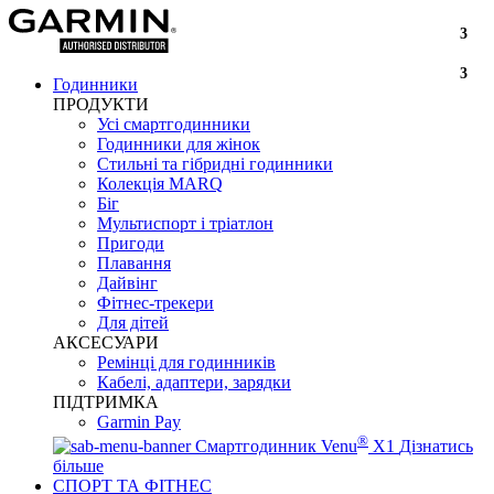
3
3
Годинники
ПРОДУКТИ
Усі смартгодинники
Годинники для жінок
Стильні та гібридні годинники
Колекція MARQ
Біг
Мультиспорт і тріатлон
Пригоди
Плавання
Дайвінг
Фітнес-трекери
Для дітей
АКСЕСУАРИ
Ремінці для годинників
Кабелі, адаптери, зарядки
ПІДТРИМКА
Garmin Pay
®
Смартгодинник Venu
X1
Дізнатись
більше
СПОРТ ТА ФІТНЕС