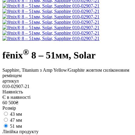
®
fēnix
8 – 51мм, Solar
Sapphire, Titanium з Amp Yellow/Graphite жовтим силіконовим
ремінцем
артикул
010-02907-21
Наявність
Є в наявності
60 500₴
Розмір
43 мм
47 мм
51 мм
Лінійка продукту