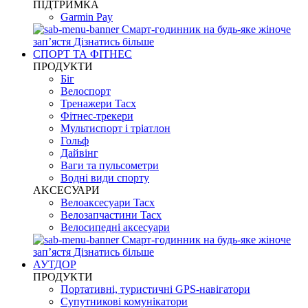
ПІДТРИМКА
Garmin Pay
Смарт-годинник на будь-яке жіноче
запʼястя
Дізнатись більше
СПОРТ ТА ФІТНЕС
ПРОДУКТИ
Біг
Велоспорт
Тренажери Tacx
Фітнес-трекери
Мультиспорт і тріатлон
Гольф
Дайвінг
Ваги та пульсометри
Водні види спорту
AKCЕСУАРИ
Велоаксесуари Tacx
Велозапчастини Tacx
Велосипедні аксесуари
Смарт-годинник на будь-яке жіноче
запʼястя
Дізнатись більше
АУТДОР
ПРОДУКТИ
Портативні, туристичні GPS-навігатори
Супутникові комунікатори