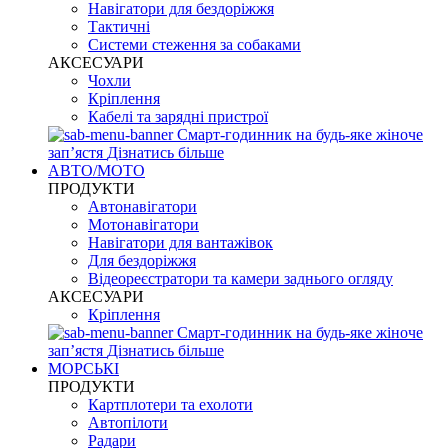
Навігатори для бездоріжжя
Тактичні
Системи стеження за собаками
АКСЕСУАРИ
Чохли
Кріплення
Кабелі та зарядні пристрої
Смарт-годинник на будь-яке жіноче
запʼястя
Дізнатись більше
АВТО/МОТО
ПРОДУКТИ
Автонавігатори
Мотонавігатори
Навігатори для вантажівок
Для бездоріжжя
Відеореєстратори та камери заднього огляду
АКСЕСУАРИ
Кріплення
Смарт-годинник на будь-яке жіноче
запʼястя
Дізнатись більше
МОРСЬКІ
ПРОДУКТИ
Картплотери та ехолоти
Автопілоти
Радари