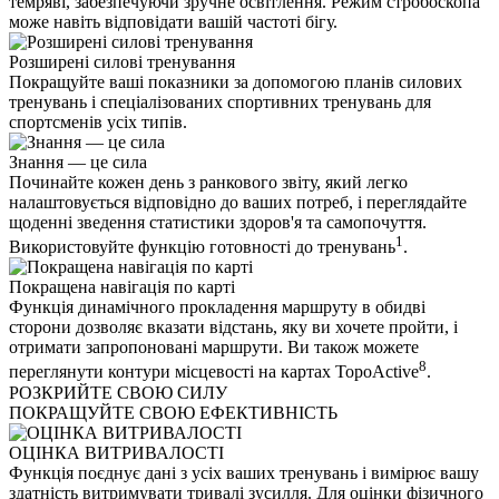
темряві, забезпечуючи зручне освітлення. Режим стробоскопа
може навіть відповідати вашій частоті бігу.
Розширені силові тренування
Покращуйте ваші показники за допомогою планів силових
тренувань і спеціалізованих спортивних тренувань для
спортсменів усіх типів.
Знання — це сила
Починайте кожен день з ранкового звіту, який легко
налаштовується відповідно до ваших потреб, і переглядайте
щоденні зведення статистики здоров'я та самопочуття.
1
Використовуйте функцію готовності до тренувань
.
Покращена навігація по карті
Функція динамічного прокладення маршруту в обидві
сторони дозволяє вказати відстань, яку ви хочете пройти, і
отримати запропоновані маршрути. Ви також можете
8
переглянути контури місцевості на картах TopoActive
.
РОЗКРИЙТЕ СВОЮ СИЛУ
ПОКРАЩУЙТЕ СВОЮ ЕФЕКТИВНІСТЬ
ОЦІНКА ВИТРИВАЛОСТІ
Функція поєднує дані з усіх ваших тренувань і вимірює вашу
здатність витримувати тривалі зусилля. Для оцінки фізичного