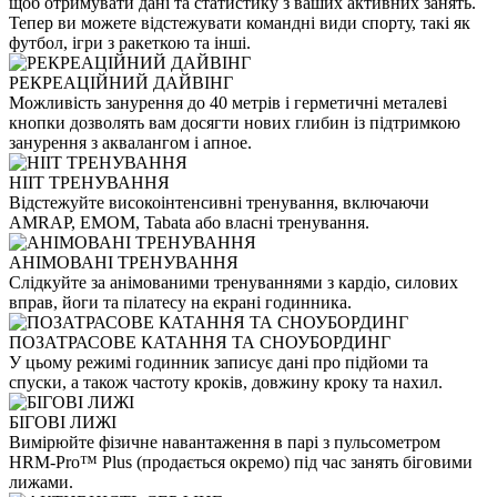
щоб отримувати дані та статистику з ваших активних занять.
Тепер ви можете відстежувати командні види спорту, такі як
футбол, ігри з ракеткою та інші.
РЕКРЕАЦІЙНИЙ ДАЙВІНГ
Можливість занурення до 40 метрів і герметичні металеві
кнопки дозволять вам досягти нових глибин із підтримкою
занурення з аквалангом і апное.
HIIT ТРЕНУВАННЯ
Відстежуйте високоінтенсивні тренування, включаючи
AMRAP, EMOM, Tabata або власні тренування.
АНІМОВАНІ ТРЕНУВАННЯ
Слідкуйте за анімованими тренуваннями з кардіо, силових
вправ, йоги та пілатесу на екрані годинника.
ПОЗАТРАСОВЕ КАТАННЯ ТА СНОУБОРДИНГ
У цьому режимі годинник записує дані про підйоми та
спуски, а також частоту кроків, довжину кроку та нахил.
БІГОВІ ЛИЖІ
Вимірюйте фізичне навантаження в парі з пульсометром
HRM-Pro™ Plus (продається окремо) під час занять біговими
лижами.