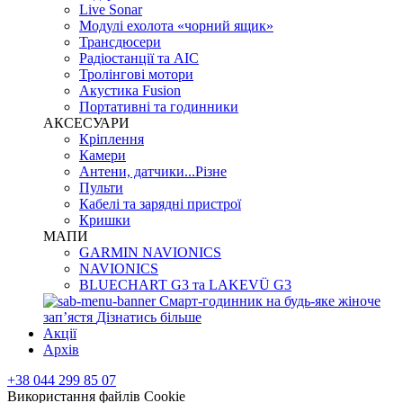
Live Sonar
Модулі ехолота «чорний ящик»
Трансдюсери
Радіостанції та АІС
Тролінгові мотори
Акустика Fusion
Портативні та годинники
АКСЕСУАРИ
Кріплення
Камери
Антени, датчики...Різне
Пульти
Кабелі та зарядні пристрої
Кришки
МАПИ
GARMIN NAVIONICS
NAVIONICS
BLUECHART G3 та LAKEVÜ G3
Смарт-годинник на будь-яке жіноче
запʼястя
Дізнатись більше
Акції
Архів
+38 044 299 85 07
Використання файлів Cookie