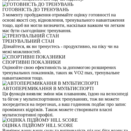
ГОТОВНІСТЬ ДО ТРЕНУВАНЬ
З моменту пробудження отримайте оцінку готовності на
основі якості сну, відновлення, тренувального навантаження
тощо, щоб ви могли визначити, наскільки важким чи легким
має бути сьогоднішнє тренування.
ТРЕНУВАЛЬНИЙ СТАН
Дізнайтеся, як ви тренуєтесь - продуктивно, на піку чи на
межі можливостей.
СПОРТИВНІ ПОКАЗНИКИ
Оцінюйте свою ефективність за допомогою розширених
тренувальних показників, таких як VO2 max, тренувальне
навантаження тощо.
АВТОПЕРЕМИКАННЯ В МУЛЬТИСПОРТІ
Ця функція виявляє зміни між плаванням, їздою на велосипеді
та бігом у мультиспортивних тренуваннях, тож ви можете
зосередитися на перегонах, а ваш годинник подбає про запис
проміжних відрізків. Також можете створювати власні
мультиспортивні профілі.
ОЦІНКА ПІДЙОМУ HILL SCORE
Вимірює вашу вашу силу та витривалість під час бігу вгору та