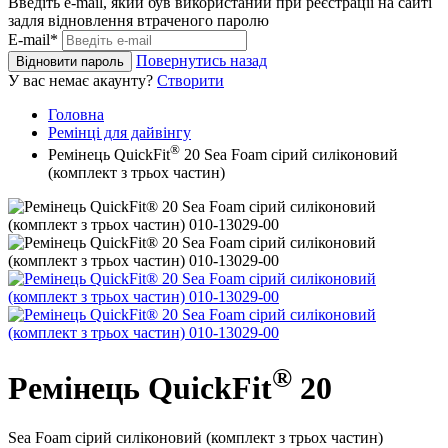
Введіть e-mail, який був використаний при реєстрації на сайті
задля відновлення втраченого паролю
E-mail*
Повернутись назад
Відновити пароль
У вас немає акаунту?
Створити
Головна
Ремінці для дайвінгу
®
Ремінець QuickFit
20 Sea Foam сірий силіконовий
(комплект з трьох частин)
®
Ремінець QuickFit
20
Sea Foam сірий силіконовий (комплект з трьох частин)