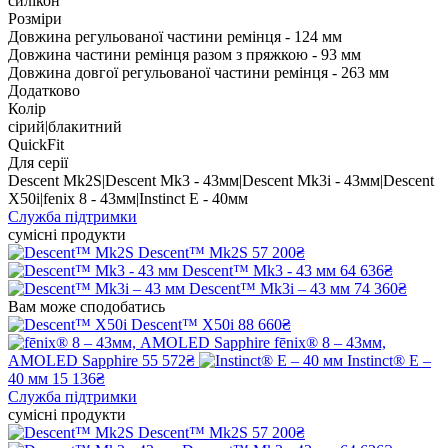
силікон
Розміри
Довжина регульованої частини ремінця - 124 мм
Довжина частини ремінця разом з пряжкою - 93 мм
Довжина довгої регульованої частини ремінця - 263 мм
Додатково
Колір
сірий|блакитний
QuickFit
Для серії
Descent Mk2S|Descent Mk3 - 43мм|Descent Mk3i - 43мм|Descent
X50i|fenix 8 - 43мм|Instinct E - 40мм
Служба підтримки
сумісні продукти
Descent™ Mk2S
57 200₴
Descent™ Mk3 - 43 мм
64 636₴
Descent™ Mk3i – 43 мм
74 360₴
Вам може сподобатись
Descent™ X50i
88 660₴
fēnix® 8 – 43мм,
AMOLED Sapphire
55 572₴
Instinct® E –
40 мм
15 136₴
Служба підтримки
сумісні продукти
Descent™ Mk2S
57 200₴