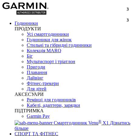
3
3
Годинники
ПРОДУКТИ
Усі смартгодинники
Годинники для жінок
Стильні та гібридні годинники
Колекція MARQ
Біг
Мультиспорт і тріатлон
Пригоди
Плавання
Дайвінг
Фітнес-трекери
Для дітей
АКСЕСУАРИ
Ремінці для годинників
Кабелі, адаптери, зарядки
ПІДТРИМКА
Garmin Pay
®
Смартгодинник Venu
X1
Дізнатись
більше
СПОРТ ТА ФІТНЕС