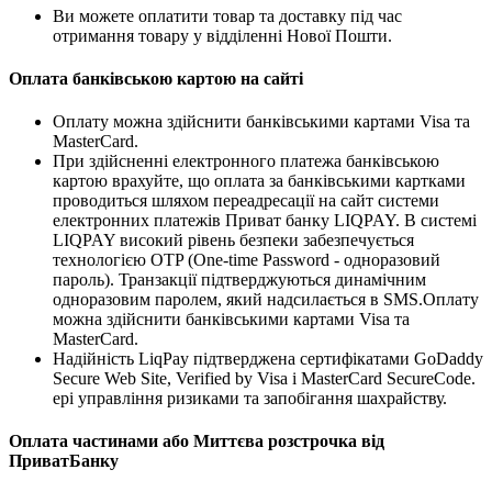
Ви можете оплатити товар та доставку під час
отримання товару у відділенні Нової Пошти.
Оплата банківською картою на сайті
Оплату можна здійснити банківськими картами Visa та
MasterCard.
При здійсненні електронного платежа банківською
картою врахуйте, що оплата за банківськими картками
проводиться шляхом переадресації на сайт системи
електронних платежів Приват банку LIQPAY. В системі
LIQPAY високий рівень безпеки забезпечується
технологією OTP (One-time Password - одноразовий
пароль). Транзакції підтверджуються динамічним
одноразовим паролем, який надсилається в SMS.Оплату
можна здійснити банківськими картами Visa та
MasterCard.
Надійність LiqPay підтверджена сертифікатами GoDaddy
Secure Web Site, Verified by Visa і MasterCard SecureCode.
ері управління ризиками та запобігання шахрайству.
Оплата частинами або Миттєва розстрочка від
ПриватБанку