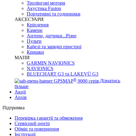
Тролінгові мотори
Акустика Fusion
Портативні та годинники
АКСЕСУАРИ
Кріплення
Камери
Антени, датчики...Різне
Пульти
Кабелі та зарядні пристрої
Кришки
МАПИ
GARMIN NAVIONICS
NAVIONICS
BLUECHART G3 та LAKEVÜ G3
®
GPSMAP
9000 серія
Дізнатись
більше
Акції
Архів
Підтримка
Перевірка гарантії та обмеження
Сервісний центр
Обмін та повернення
Інструкції