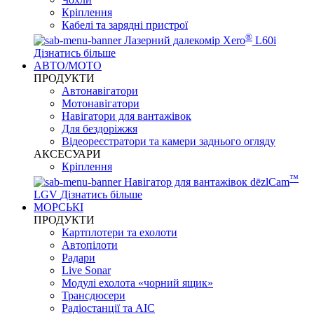
Кріплення
Кабелі та зарядні пристрої
®
Лазерний далекомір Xero
L60i
Дізнатись більше
АВТО/МОТО
ПРОДУКТИ
Автонавігатори
Мотонавігатори
Навігатори для вантажівок
Для бездоріжжя
Відеореєстратори та камери заднього огляду
АКСЕСУАРИ
Кріплення
™
Навігатор для вантажівок dēzlCam
LGV
Дізнатись більше
МОРСЬКІ
ПРОДУКТИ
Картплотери та ехолоти
Автопілоти
Радари
Live Sonar
Модулі ехолота «чорний ящик»
Трансдюсери
Радіостанції та АІС