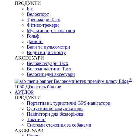
ПРОДУКТИ
Біг
Велоспорт
Тренажери Tacx
Фітнес-трекери
Мультиспорт і тріатлон
Гольф
Дайвінг
Ваги та пульсометри
Водні види спорту
AKCЕСУАРИ
Велоаксесуари Tacx
Велозапчастини Tacx
Велосипедні аксесуари
®
Велокомп’ютер преміум-класу Edge
1050
Дізнатись більше
АУТДОР
ПРОДУКТИ
Портативні, туристичні GPS-навігатори
Супутникові комунікатори
Навігатори для бездоріжжя
Тактичні
Системи стеження за собаками
АКСЕСУАРИ
Чохли