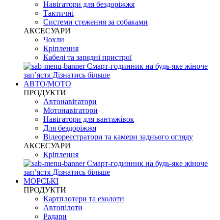
Навігатори для бездоріжжя
Тактичні
Системи стеження за собаками
АКСЕСУАРИ
Чохли
Кріплення
Кабелі та зарядні пристрої
Смарт-годинник на будь-яке жіноче
запʼястя
Дізнатись більше
АВТО/МОТО
ПРОДУКТИ
Автонавігатори
Мотонавігатори
Навігатори для вантажівок
Для бездоріжжя
Відеореєстратори та камери заднього огляду
АКСЕСУАРИ
Кріплення
Смарт-годинник на будь-яке жіноче
запʼястя
Дізнатись більше
МОРСЬКІ
ПРОДУКТИ
Картплотери та ехолоти
Автопілоти
Радари