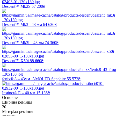
Descent™ Mk2S
57 200₴
Descent™ Mk3 - 43 мм
64 636₴
Descent™ Mk3i – 43 мм
74 360₴
Descent™ X50i
88 660₴
fēnix® 8 – 43мм, AMOLED Sapphire
55 572₴
Instinct® E – 40 мм
15 136₴
Основне
Ширина ремінця
20
Матеріал ремінця