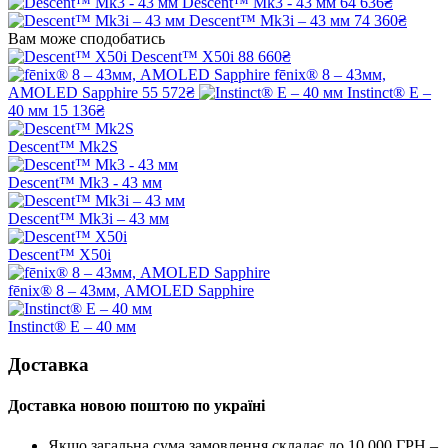
Descent™ Mk3 - 43 мм
64 636₴
Descent™ Mk3i – 43 мм
74 360₴
Вам може сподобатись
Descent™ X50i
88 660₴
fēnix® 8 – 43мм,
AMOLED Sapphire
55 572₴
Instinct® E –
40 мм
15 136₴
Descent™ Mk2S
Descent™ Mk3 - 43 мм
Descent™ Mk3i – 43 мм
Descent™ X50i
fēnix® 8 – 43мм, AMOLED Sapphire
Instinct® E – 40 мм
Доставка
Доставка новою поштою по україні
Якщо загальна сума замовлення складає до 10 000 ГРН –