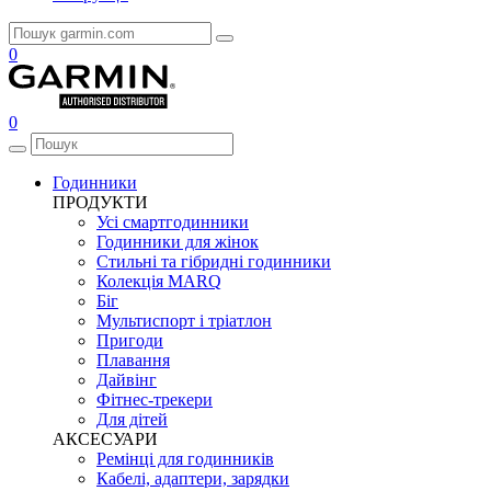
0
0
Годинники
ПРОДУКТИ
Усі смартгодинники
Годинники для жінок
Стильні та гібридні годинники
Колекція MARQ
Біг
Мультиспорт і тріатлон
Пригоди
Плавання
Дайвінг
Фітнес-трекери
Для дітей
АКСЕСУАРИ
Ремінці для годинників
Кабелі, адаптери, зарядки