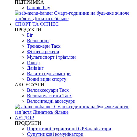
ПІДТРИМКА
Garmin Pay
Смарт-годинник на будь-яке жіноче
запʼястя
Дізнатись більше
СПОРТ ТА ФІТНЕС
ПРОДУКТИ
Біг
Велоспорт
Тренажери Tacx
Фітнес-трекери
Мультиспорт і тріатлон
Гольф
Дайвінг
Ваги та пульсометри
Водні види спорту
AKCЕСУАРИ
Велоаксесуари Tacx
Велозапчастини Tacx
Велосипедні аксесуари
Смарт-годинник на будь-яке жіноче
запʼястя
Дізнатись більше
АУТДОР
ПРОДУКТИ
Портативні, туристичні GPS-навігатори
Супутникові комунікатори