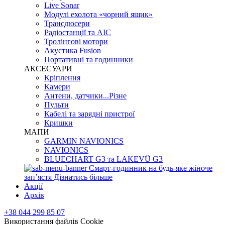
Live Sonar
Модулі ехолота «чорний ящик»
Трансдюсери
Радіостанції та АІС
Тролінгові мотори
Акустика Fusion
Портативні та годинники
АКСЕСУАРИ
Кріплення
Камери
Антени, датчики...Різне
Пульти
Кабелі та зарядні пристрої
Кришки
МАПИ
GARMIN NAVIONICS
NAVIONICS
BLUECHART G3 та LAKEVÜ G3
Смарт-годинник на будь-яке жіноче
запʼястя
Дізнатись більше
Акції
Архів
+38 044 299 85 07
Використання файлів Cookie