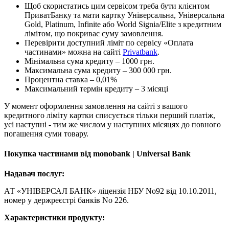
Щоб скористатись цим сервісом треба бути клієнтом
ПриватБанку та мати картку Універсальна, Універсальна
Gold, Platinum, Infinite або World Signia/Elite з кредитним
лімітом, що покриває суму замовлення.
Перевірити доступний ліміт по сервісу «Оплата
частинами» можна на сайті
Privatbank
.
Мінімальна сума кредиту – 1000 грн.
Максимальна сума кредиту – 300 000 грн.
Процентна ставка – 0,01%
Максимальний термін кредиту – 3 місяці
У момент оформлення замовлення на сайті з вашого
кредитного ліміту картки списується тільки перший платіж,
усі наступні - тим же числом у наступних місяцях до повного
погашення суми товару.
Покупка частинами від monobank | Universal Bank
Надавач послуг:
АТ «УНІВЕРСАЛ БАНК» ліцензія НБУ No92 від 10.10.2011,
номер у держреєстрі банків No 226.
Характеристики продукту: