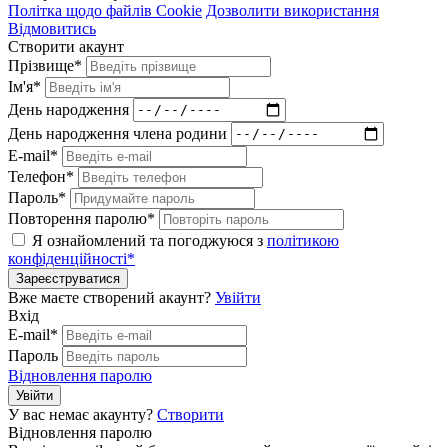
Політка щодо файлів Cookie
Дозволити використання
Відмовитись
Створити акаунт
Прізвище*
Ім'я*
День народження
День народження члена родини
E-mail*
Телефон*
Пароль*
Повторення паролю*
Я ознайомлений та погоджуюся з
політикою
конфіденційності*
Зареєструватися
Вже маєте створений акаунт?
Увійти
Вхід
E-mail*
Пароль
Відновлення паролю
Увійти
У вас немає акаунту?
Створити
Відновлення паролю