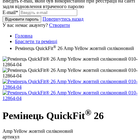
Введіть e-mail, який був використаний при реєстрації на сайті
задля відновлення втраченого паролю
E-mail*
Повернутись назад
Відновити пароль
У вас немає акаунту?
Створити
Головна
Браслети та ремінці
®
Ремінець QuickFit
26 Amp Yellow жовтий силіконовий
®
Ремінець QuickFit
26
Amp Yellow жовтий силіконовий
артикул