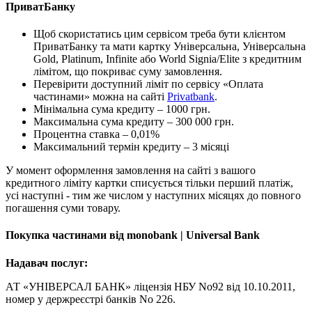
ПриватБанку
Щоб скористатись цим сервісом треба бути клієнтом
ПриватБанку та мати картку Універсальна, Універсальна
Gold, Platinum, Infinite або World Signia/Elite з кредитним
лімітом, що покриває суму замовлення.
Перевірити доступний ліміт по сервісу «Оплата
частинами» можна на сайті
Privatbank
.
Мінімальна сума кредиту – 1000 грн.
Максимальна сума кредиту – 300 000 грн.
Процентна ставка – 0,01%
Максимальний термін кредиту – 3 місяці
У момент оформлення замовлення на сайті з вашого
кредитного ліміту картки списується тільки перший платіж,
усі наступні - тим же числом у наступних місяцях до повного
погашення суми товару.
Покупка частинами від monobank | Universal Bank
Надавач послуг:
АТ «УНІВЕРСАЛ БАНК» ліцензія НБУ No92 від 10.10.2011,
номер у держреєстрі банків No 226.