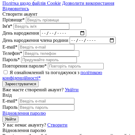
Політка щодо файлів Cookie
Дозволити використання
Відмовитись
Створити акаунт
Прізвище*
Ім'я*
День народження
День народження члена родини
E-mail*
Телефон*
Пароль*
Повторення паролю*
Я ознайомлений та погоджуюся з
політикою
конфіденційності*
Зареєструватися
Вже маєте створений акаунт?
Увійти
Вхід
E-mail*
Пароль
Відновлення паролю
Увійти
У вас немає акаунту?
Створити
Відновлення паролю