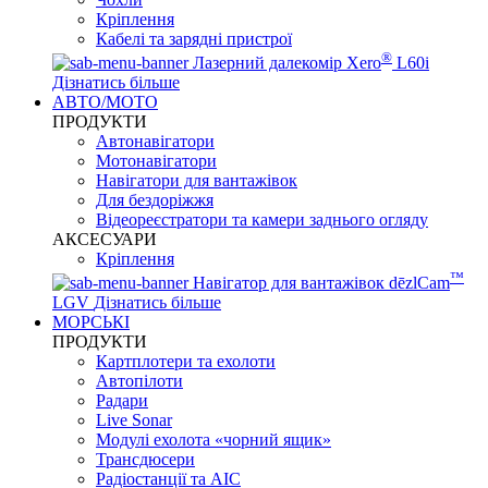
Кріплення
Кабелі та зарядні пристрої
®
Лазерний далекомір Xero
L60i
Дізнатись більше
АВТО/МОТО
ПРОДУКТИ
Автонавігатори
Мотонавігатори
Навігатори для вантажівок
Для бездоріжжя
Відеореєстратори та камери заднього огляду
АКСЕСУАРИ
Кріплення
™
Навігатор для вантажівок dēzlCam
LGV
Дізнатись більше
МОРСЬКІ
ПРОДУКТИ
Картплотери та ехолоти
Автопілоти
Радари
Live Sonar
Модулі ехолота «чорний ящик»
Трансдюсери
Радіостанції та АІС