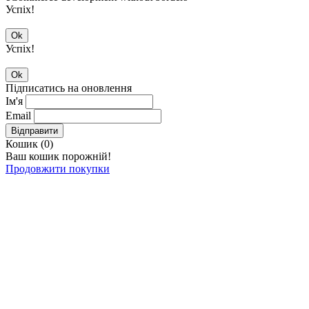
Успіх!
Ok
Успіх!
Ok
Підписатись на оновлення
Ім'я
Email
Відправити
Кошик (
0
)
Ваш кошик порожній!
Продовжити покупки