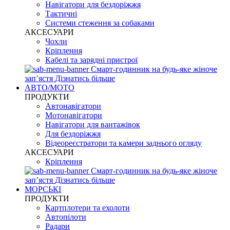
Навігатори для бездоріжжя
Тактичні
Системи стеження за собаками
АКСЕСУАРИ
Чохли
Кріплення
Кабелі та зарядні пристрої
Смарт-годинник на будь-яке жіноче
запʼястя
Дізнатись більше
АВТО/МОТО
ПРОДУКТИ
Автонавігатори
Мотонавігатори
Навігатори для вантажівок
Для бездоріжжя
Відеореєстратори та камери заднього огляду
АКСЕСУАРИ
Кріплення
Смарт-годинник на будь-яке жіноче
запʼястя
Дізнатись більше
МОРСЬКІ
ПРОДУКТИ
Картплотери та ехолоти
Автопілоти
Радари