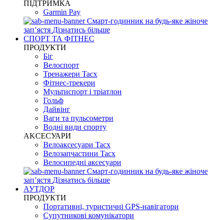
ПІДТРИМКА
Garmin Pay
Смарт-годинник на будь-яке жіноче
запʼястя
Дізнатись більше
СПОРТ ТА ФІТНЕС
ПРОДУКТИ
Біг
Велоспорт
Тренажери Tacx
Фітнес-трекери
Мультиспорт і тріатлон
Гольф
Дайвінг
Ваги та пульсометри
Водні види спорту
AKCЕСУАРИ
Велоаксесуари Tacx
Велозапчастини Tacx
Велосипедні аксесуари
Смарт-годинник на будь-яке жіноче
запʼястя
Дізнатись більше
АУТДОР
ПРОДУКТИ
Портативні, туристичні GPS-навігатори
Супутникові комунікатори