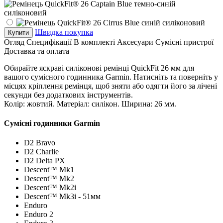
Швидка покупка
Купити
Огляд
Специфікації
В комплекті
Аксесуари
Сумісні пристрої
Доставка та оплата
Обирайте яскраві силіконові ремінці QuickFit 26 мм для
вашого сумісного годинника Garmin. Натисніть та поверніть у
місцях кріплення ремінця, щоб зняти або одягти його за лічені
секунди без додаткових інструментів.
Колір: жовтий. Матеріал: силікон. Ширина: 26 мм.
Сумісні годинники Garmin
D2 Bravo
D2 Charlie
D2 Delta PX
Descent™ Mk1
Descent™ Mk2
Descent™ Mk2i
Descent™ Mk3i - 51мм
Enduro
Enduro 2