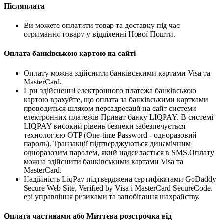
Післяплата
Ви можете оплатити товар та доставку під час
отримання товару у відділенні Нової Пошти.
Оплата банківською картою на сайті
Оплату можна здійснити банківськими картами Visa та
MasterCard.
При здійсненні електронного платежа банківською
картою врахуйте, що оплата за банківськими картками
проводиться шляхом переадресації на сайт системи
електронних платежів Приват банку LIQPAY. В системі
LIQPAY високий рівень безпеки забезпечується
технологією OTP (One-time Password - одноразовий
пароль). Транзакції підтверджуються динамічним
одноразовим паролем, який надсилається в SMS.Оплату
можна здійснити банківськими картами Visa та
MasterCard.
Надійність LiqPay підтверджена сертифікатами GoDaddy
Secure Web Site, Verified by Visa і MasterCard SecureCode.
ері управління ризиками та запобігання шахрайству.
Оплата частинами або Миттєва розстрочка від