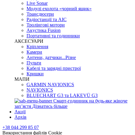
Live Sonar
Модулі ехолота «чорний ящик»
Трансдюсери
Радіостанції та АІС
Тролінгові мотори
Акустика Fusion
Портативні та годинники
АКСЕСУАРИ
Кріплення
Камери
Антени, датчики...Різне
Пульти
Кабелі та зарядні пристрої
Кришки
МАПИ
GARMIN NAVIONICS
NAVIONICS
BLUECHART G3 та LAKEVÜ G3
Смарт-годинник на будь-яке жіноче
запʼястя
Дізнатись більше
Акції
Архів
+38 044 299 85 07
Використання файлів Cookie