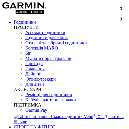
3
3
Годинники
ПРОДУКТИ
Усі смартгодинники
Годинники для жінок
Стильні та гібридні годинники
Колекція MARQ
Біг
Мультиспорт і тріатлон
Пригоди
Плавання
Дайвінг
Фітнес-трекери
Для дітей
АКСЕСУАРИ
Ремінці для годинників
Кабелі, адаптери, зарядки
ПІДТРИМКА
Garmin Pay
®
Смартгодинник Venu
X1
Дізнатись
більше
СПОРТ ТА ФІТНЕС