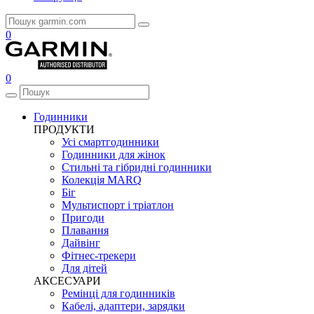
0
0
Годинники
ПРОДУКТИ
Усі смартгодинники
Годинники для жінок
Стильні та гібридні годинники
Колекція MARQ
Біг
Мультиспорт і тріатлон
Пригоди
Плавання
Дайвінг
Фітнес-трекери
Для дітей
АКСЕСУАРИ
Ремінці для годинників
Кабелі, адаптери, зарядки