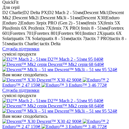
QuickFit
Для серії
D2 Charlie|D2 Delta PX|D2 Mach 2 - 51мм|Descent Mk1|Descent
Mk2 |Descent Mk2i |Descent Mk3i - 51мм|Descent X30|Enduro
|Enduro 2|Enduro 3|epix PRO (Gen 2) - 51мм|fenix 5X|fenix 5X
Plus|fenix 6X Pro|fenix 7X|fenix 7X PRO| fenix 8 - 51мм|Foretrex
601|Foretrex 701|Foretrex 801|Foretrex 901|Instinct 2X|quatix 6X
Solar|quatix 7X Solar|quatix 8 - 51мм|tactix 7|tactix 7 PRO|tactix 8 -
51мм|tactix Charlie| tactix Delta
Служба підтримки
сумісні продукти
D2™ Mach 2 - 51мм
95 040₴
Descent™ Mk2 серія
68 640₴
Descent™ Mk3i – 51 мм
95 524₴
Вам може сподобатись
Descent™ X30
42 900₴
Enduro™ 2
47 159₴
Enduro™ 3
46 772₴
Служба підтримки
сумісні продукти
D2™ Mach 2 - 51мм
95 040₴
Descent™ Mk2 серія
68 640₴
Descent™ Mk3i – 51 мм
95 524₴
Вам може сподобатись
Descent™ X30
42 900₴
Enduro™ 2
47 159₴
Enduro™ 3
46 772₴