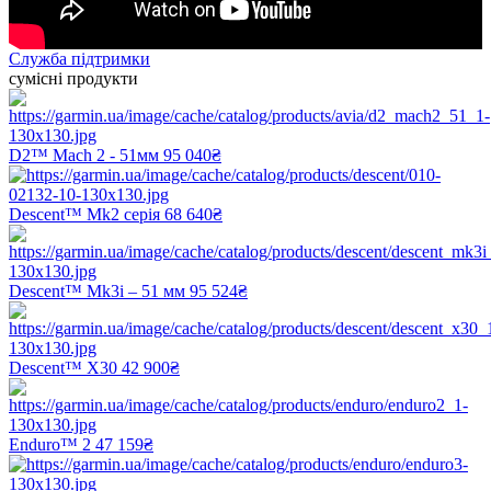
Служба підтримки
сумісні продукти
D2™ Mach 2 - 51мм
95 040₴
Descent™ Mk2 серія
68 640₴
Descent™ Mk3i – 51 мм
95 524₴
Descent™ X30
42 900₴
Enduro™ 2
47 159₴