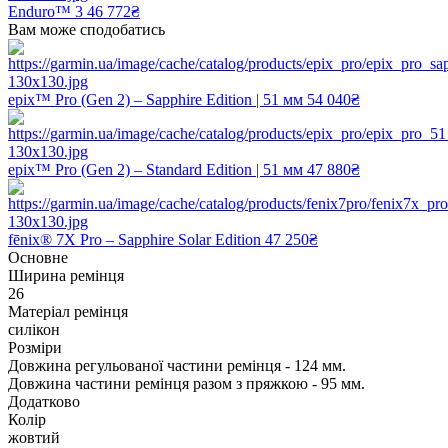
Enduro™ 3
46 772₴
Вам може сподобатись
epix™ Pro (Gen 2) – Sapphire Edition | 51 мм
54 040₴
epix™ Pro (Gen 2) – Standard Edition | 51 мм
47 880₴
fēnix® 7X Pro – Sapphire Solar Edition
47 250₴
Основне
Ширина ремінця
26
Матеріал ремінця
силікон
Розміри
Довжина регульованої частини ремінця - 124 мм.
Довжина частини ремінця разом з пряжкою - 95 мм.
Додатково
Колір
жовтий