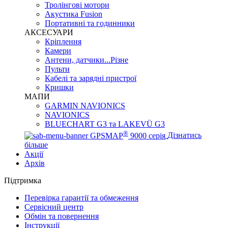
Тролінгові мотори
Акустика Fusion
Портативні та годинники
АКСЕСУАРИ
Кріплення
Камери
Антени, датчики...Різне
Пульти
Кабелі та зарядні пристрої
Кришки
МАПИ
GARMIN NAVIONICS
NAVIONICS
BLUECHART G3 та LAKEVÜ G3
®
GPSMAP
9000 серія
Дізнатись
більше
Акції
Архів
Підтримка
Перевірка гарантії та обмеження
Сервісний центр
Обмін та повернення
Інструкції