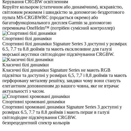
Керування CRGBW освітленням
Керуйте кольором (статичним або динамічним), яскравістю,
світловим режимом і швидкістю за допомогою бездротового
пульта MS-CRGBWRC (продається окремо) або
багатофункціонального дисплея Garmin за допомогою
перемикача OneHelm™ (потрібен сумісний контроллер)
Спортивні білі динаміки
Спортивні білі динаміки Signature Series 3 доступні у розмірах
6.5, 7.7 та 8.8 дюймів та мають ексклюзивне для галузі
морської акустики світлодіодне підсвічування CRGBW.
Класичні білі динаміки
Класичні білі динаміки Signature Series не мають RGB
підсвітки та доступні у розмірах 6,5, 7,7 і 8,8 дюймів та мають
перфоровану металеву решітку, завдяки чому вони стануть
елегантним доповненням до вашого човна, яке не втрачає
актуальності з часом.
Спортивні хромовані динаміки
Спортивні хромовані динаміки Signature Series 3 доступні у
розмірах 6.5, 7.7 та 8.8 дюймів і мають перше в галузі
світлодіодне підсвічування CRGBW.
безпрецедентний спектр кольорів