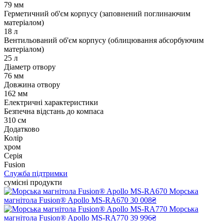
79 мм
Герметичний об'єм корпусу (заповнений поглинаючим
матеріалом)
18 л
Вентильований об'єм корпусу (облицювання абсорбуючим
матеріалом)
25 л
Діаметр отвору
76 мм
Довжина отвору
162 мм
Електричні характеристики
Безпечна відстань до компаса
310 см
Додатково
Колір
хром
Серія
Fusion
Служба підтримки
сумісні продукти
Морська
магнітола Fusion® Apollo MS-RA670
30 008₴
Морська
магнітола Fusion® Apollo MS-RA770
39 996₴