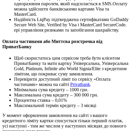
одноразовим паролем, який надсилається в SMS.Оплату
можна здійснити банківськими картами Visa та
MasterCard.
Надійність LiqPay підтверджена сертифікатами GoDaddy
Secure Web Site, Verified by Visa і MasterCard SecureCode.
ері управління ризиками та запобігання шахрайству.
Оплата частинами або Миттєва розстрочка від
ПриватБанку
Щоб скористатись цим сервісом треба бути клієнтом
ПриватБанку та мати картку Універсальна, Універсальна
Gold, Platinum, Infinite або World Signia/Elite з кредитним
лімітом, що покриває суму замовлення.
Перевірити доступний ліміт по сервісу «Оплата
частинами» можна на сайті
Privatbank
.
Мінімальна сума кредиту – 1000 грн.
Максимальна сума кредиту – 300 000 грн.
Процентна ставка – 0,01%
Максимальний термін кредиту – 3 місяці
У момент оформлення замовлення на сайті з вашого
кредитного ліміту картки списується тільки перший платіж,
усі наступні - тим же числом у наступних місяцях до повного