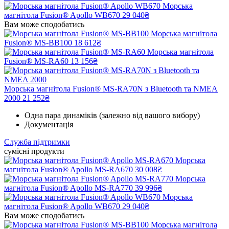
Морська
магнітола Fusion® Apollo WB670
29 040₴
Вам може сподобатись
Морська магнітола
Fusion® MS-BB100
18 612₴
Морська магнітола
Fusion® MS-RA60
13 156₴
Морська магнітола Fusion® MS-RA70N з Bluetooth та NMEA
2000
21 252₴
Одна пара динаміків (залежно від вашого вибору)
Документація
Служба підтримки
сумісні продукти
Морська
магнітола Fusion® Apollo MS-RA670
30 008₴
Морська
магнітола Fusion® Apollo MS-RA770
39 996₴
Морська
магнітола Fusion® Apollo WB670
29 040₴
Вам може сподобатись
Морська магнітола