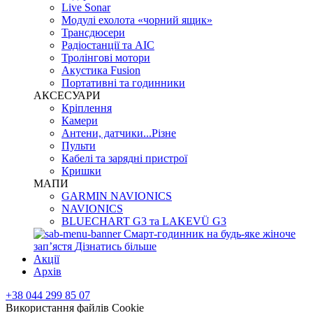
Live Sonar
Модулі ехолота «чорний ящик»
Трансдюсери
Радіостанції та АІС
Тролінгові мотори
Акустика Fusion
Портативні та годинники
АКСЕСУАРИ
Кріплення
Камери
Антени, датчики...Різне
Пульти
Кабелі та зарядні пристрої
Кришки
МАПИ
GARMIN NAVIONICS
NAVIONICS
BLUECHART G3 та LAKEVÜ G3
Смарт-годинник на будь-яке жіноче
запʼястя
Дізнатись більше
Акції
Архів
+38 044 299 85 07
Використання файлів Cookie