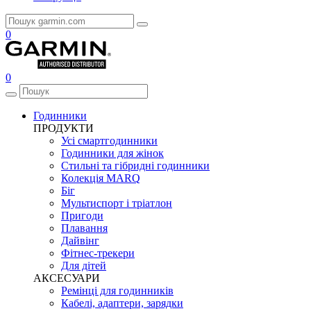
0
0
Годинники
ПРОДУКТИ
Усі смартгодинники
Годинники для жінок
Стильні та гібридні годинники
Колекція MARQ
Біг
Мультиспорт і тріатлон
Пригоди
Плавання
Дайвінг
Фітнес-трекери
Для дітей
АКСЕСУАРИ
Ремінці для годинників
Кабелі, адаптери, зарядки