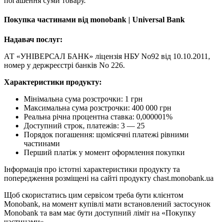
погашення суми товару.
Покупка частинами від monobank | Universal Bank
Надавач послуг:
АТ «УНІВЕРСАЛ БАНК» ліцензія НБУ No92 від 10.10.2011,
номер у держреєстрі банків No 226.
Характеристики продукту:
Мінімальна сума розстрочки: 1 грн
Максимальна сума розстрочки: 400 000 грн
Реальна річна процентна ставка: 0,000001%
Доступний строк, платежів: 3 — 25
Порядок погашення: щомісячні платежі рівними
частинами
Перший платіж у момент оформлення покупки
Інформація про істотні характеристики продукту та
попередження розміщені на сайті продукту chast.monobank.ua
Щоб скористатись цим сервісом треба бути клієнтом
Monobank, на момент купівлі мати встановлений застосунок
Monobank та вам має бути доступний ліміт на «Покупку
частинами».