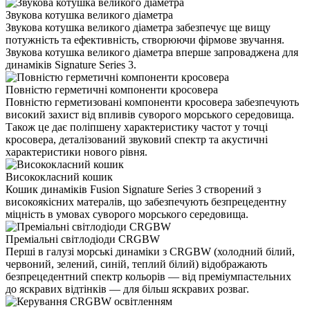
Звукова котушка великого діаметра
Звукова котушка великого діаметра забезпечує ще вищу
потужність та ефективність, створюючи фірмове звучання.
Звукова котушка великого діаметра вперше запроваджена для
динаміків Signature Series 3.
Повністю герметичні компоненти кросовера
Повністю герметизовані компоненти кросовера забезпечують
високий захист від впливів суворого морського середовища.
Також це дає поліпшену характеристику частот у точці
кросовера, деталізований звуковий спектр та акустичні
характеристики нового рівня.
Висококласний кошик
Кошик динаміків Fusion Signature Series 3 створений з
високоякісних матералів, що забезпечують безпрецедентну
міцність в умовах суворого морського середовища.
Преміальні світлодіоди CRGBW
Перші в галузі морські динаміки з CRGBW (холодний білий,
червоний, зелений, синій, теплий білий) відображають
безпрецедентний спектр кольорів — від преміумпастельних
до яскравих відтінків — для більш яскравих розваг.