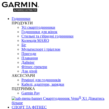
Годинники
ПРОДУКТИ
Усі смартгодинники
Годинники для жінок
Стильні та гібридні годинники
Колекція MARQ
Біг
Мультиспорт і тріатлон
Пригоди
Плавання
Дайвінг
Фітнес-трекери
Для дітей
АКСЕСУАРИ
Ремінці для годинників
Кабелі, адаптери, зарядки
ПІДТРИМКА
Garmin Pay
®
Смартгодинник Venu
X1
Дізнатись
більше
СПОРТ ТА ФІТНЕС