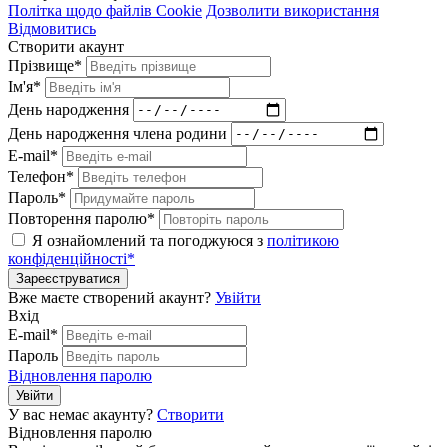
Політка щодо файлів Cookie
Дозволити використання
Відмовитись
Створити акаунт
Прізвище*
Ім'я*
День народження
День народження члена родини
E-mail*
Телефон*
Пароль*
Повторення паролю*
Я ознайомлений та погоджуюся з
політикою
конфіденційності*
Зареєструватися
Вже маєте створений акаунт?
Увійти
Вхід
E-mail*
Пароль
Відновлення паролю
Увійти
У вас немає акаунту?
Створити
Відновлення паролю