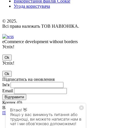
Використання файлів Cookie
Угода користувача
© 2025.
Всі права належать ТОВ НАВІОНІКА.
eCommerce development without borders
Успіх!
Ok
Успіх!
Ok
Підписатись на оновлення
Ім'я
Email
Відправити
Кошик (
0
)
Ваш кошик порожній!
Продовжити покупки