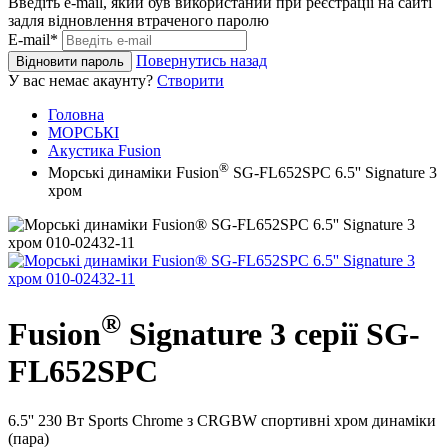
Введіть e-mail, який був використаний при реєстрації на сайті
задля відновлення втраченого паролю
E-mail*
Повернутись назад
Відновити пароль
У вас немає акаунту?
Створити
Головна
МОРСЬКІ
Акустика Fusion
®
Морські динаміки Fusion
SG-FL652SPC 6.5'' Signature 3
хром
®
Fusion
Signature 3 серії SG-
FL652SPC
6.5'' 230 Вт Sports Chrome з CRGBW спортивні хром динаміки
(пара)