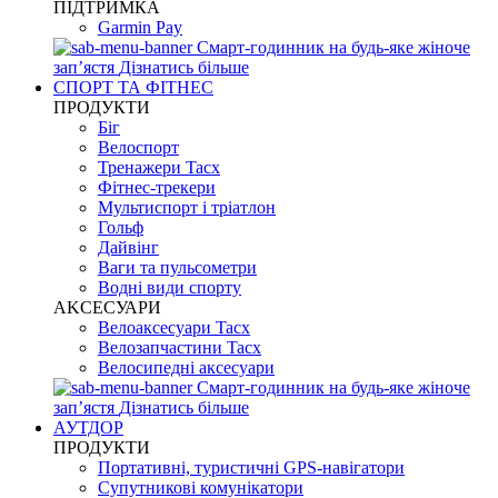
ПІДТРИМКА
Garmin Pay
Смарт-годинник на будь-яке жіноче
запʼястя
Дізнатись більше
СПОРТ ТА ФІТНЕС
ПРОДУКТИ
Біг
Велоспорт
Тренажери Tacx
Фітнес-трекери
Мультиспорт і тріатлон
Гольф
Дайвінг
Ваги та пульсометри
Водні види спорту
AKCЕСУАРИ
Велоаксесуари Tacx
Велозапчастини Tacx
Велосипедні аксесуари
Смарт-годинник на будь-яке жіноче
запʼястя
Дізнатись більше
АУТДОР
ПРОДУКТИ
Портативні, туристичні GPS-навігатори
Супутникові комунікатори