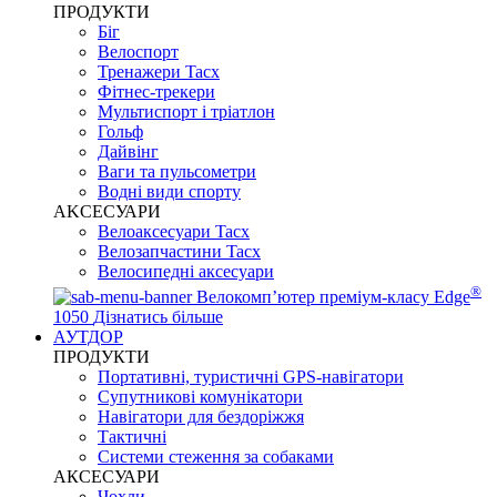
ПРОДУКТИ
Біг
Велоспорт
Тренажери Tacx
Фітнес-трекери
Мультиспорт і тріатлон
Гольф
Дайвінг
Ваги та пульсометри
Водні види спорту
AKCЕСУАРИ
Велоаксесуари Tacx
Велозапчастини Tacx
Велосипедні аксесуари
®
Велокомп’ютер преміум-класу Edge
1050
Дізнатись більше
АУТДОР
ПРОДУКТИ
Портативні, туристичні GPS-навігатори
Супутникові комунікатори
Навігатори для бездоріжжя
Тактичні
Системи стеження за собаками
АКСЕСУАРИ
Чохли