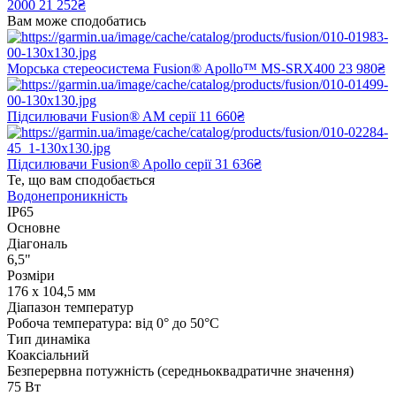
2000
21 252₴
Вам може сподобатись
Морська стереосистема Fusion® Apollo™ MS-SRX400
23 980₴
Підсилювачи Fusion® AM серії
11 660₴
Підсилювачи Fusion® Apollo серії
31 636₴
Те, що вам сподобається
Водонепроникність
IP65
Основне
Діагональ
6,5"
Розміри
176 x 104,5 мм
Діапазон температур
Робоча температура: від 0° до 50°C
Тип динаміка
Коаксіальний
Безперервна потужність (середньоквадратичне значення)
75 Вт