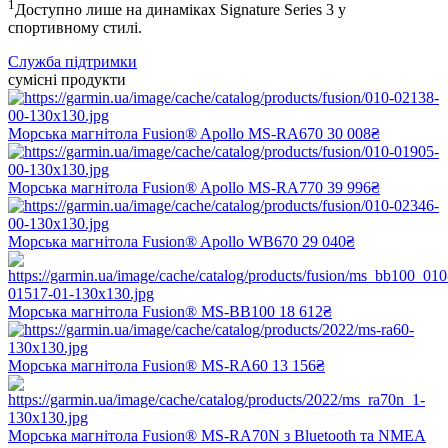
1
Доступно лише на динаміках Signature Series 3 у
спортивному стилі.
Служба підтримки
сумісні продукти
Морська магнітола Fusion® Apollo MS-RA670
30 008₴
Морська магнітола Fusion® Apollo MS-RA770
39 996₴
Морська магнітола Fusion® Apollo WB670
29 040₴
Морська магнітола Fusion® MS-BB100
18 612₴
Морська магнітола Fusion® MS-RA60
13 156₴
Морська магнітола Fusion® MS-RA70N з Bluetooth та NMEA