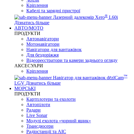
Кріплення
Кабелі та зарядні пристрої
®
Лазерний далекомір Xero
L60i
Дізнатись більше
АВТО/МОТО
ПРОДУКТИ
Автонавігатори
Мотонавігатори
Навігатори для вантажівок
Для бездоріжжя
Відеореєстратори та камери заднього огляду
АКСЕСУАРИ
Кріплення
™
Навігатор для вантажівок dēzlCam
LGV
Дізнатись більше
МОРСЬКІ
ПРОДУКТИ
Картплотери та ехолоти
Автопілоти
Радари
Live Sonar
Модулі ехолота «чорний ящик»
Трансдюсери
Радіостанції та АІС