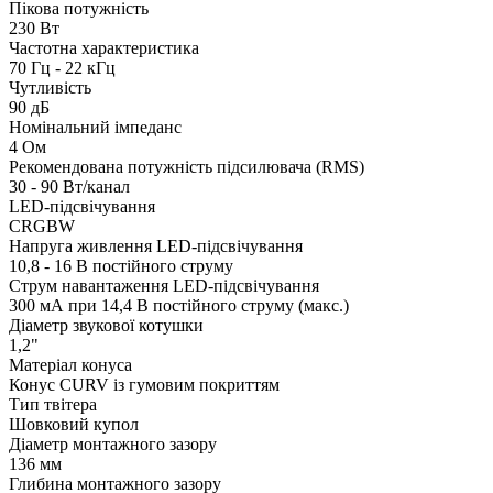
Пікова потужність
230 Вт
Частотна характеристика
70 Гц - 22 кГц
Чутливість
90 дБ
Номінальний імпеданс
4 Ом
Рекомендована потужність підсилювача (RMS)
30 - 90 Вт/канал
LED-підсвічування
CRGBW
Напруга живлення LED-підсвічування
10,8 - 16 В постійного струму
Струм навантаження LED-підсвічування
300 мА при 14,4 В постійного струму (макс.)
Діаметр звукової котушки
1,2"
Матеріал конуса
Конус CURV із гумовим покриттям
Тип твітера
Шовковий купол
Діаметр монтажного зазору
136 мм
Глибина монтажного зазору