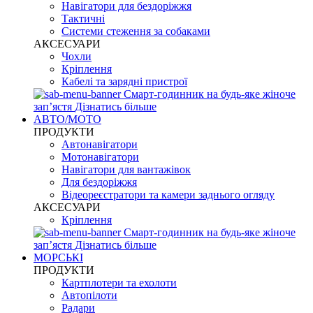
Навігатори для бездоріжжя
Тактичні
Системи стеження за собаками
АКСЕСУАРИ
Чохли
Кріплення
Кабелі та зарядні пристрої
Смарт-годинник на будь-яке жіноче
запʼястя
Дізнатись більше
АВТО/МОТО
ПРОДУКТИ
Автонавігатори
Мотонавігатори
Навігатори для вантажівок
Для бездоріжжя
Відеореєстратори та камери заднього огляду
АКСЕСУАРИ
Кріплення
Смарт-годинник на будь-яке жіноче
запʼястя
Дізнатись більше
МОРСЬКІ
ПРОДУКТИ
Картплотери та ехолоти
Автопілоти
Радари