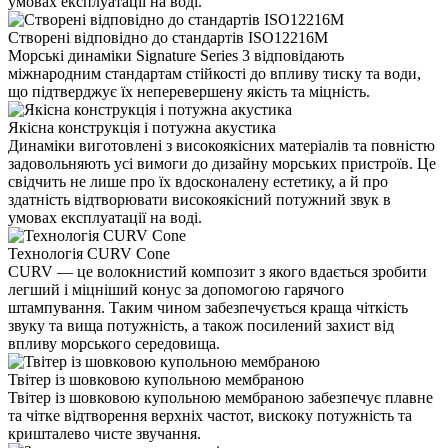
умовах експлуатації на воді.
Створені відповідно до стандартів ISO12216M
Морські динаміки Signature Series 3 відповідають
міжнародним стандартам стійкості до впливу тиску та води,
що підтверджує їх неперевершену якість та міцність.
Якісна конструкція і потужна акустика
Динаміки виготовлені з високоякісних матеріалів та повністю
задовольняють усі вимоги до дизайну морських пристроїв. Це
свідчить не лише про їх вдосконалену естетику, а й про
здатність відтворювати високоякісний потужний звук в
умовах експлуатації на воді.
Технологія CURV Cone
CURV — це волокнистий композит з якого вдається зробити
легший і міцніший конус за допомогою гарячого
штампування. Таким чином забезпечується краща чіткість
звуку та вища потужність, а також посилений захист від
впливу морського середовища.
Твітер із шовковою купольною мембраною
Твітер із шовковою купольною мембраною забезпечує плавне
та чітке відтворення верхніх частот, вискоку потужність та
кришталево чисте звучання.