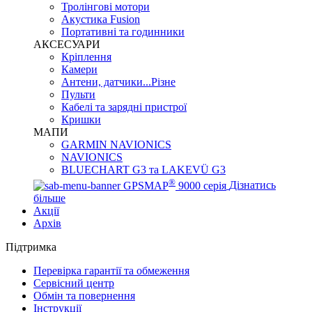
Тролінгові мотори
Акустика Fusion
Портативні та годинники
АКСЕСУАРИ
Кріплення
Камери
Антени, датчики...Різне
Пульти
Кабелі та зарядні пристрої
Кришки
МАПИ
GARMIN NAVIONICS
NAVIONICS
BLUECHART G3 та LAKEVÜ G3
®
GPSMAP
9000 серія
Дізнатись
більше
Акції
Архів
Підтримка
Перевірка гарантії та обмеження
Сервісний центр
Обмін та повернення
Інструкції