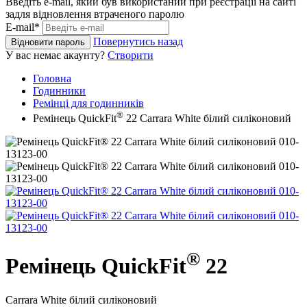
Введіть e-mail, який був використаний при реєстрації на сайті
задля відновлення втраченого паролю
E-mail*
Повернутись назад
Відновити пароль
У вас немає акаунту?
Створити
Головна
Годинники
Ремінці для годинників
®
Ремінець QuickFit
22 Carrara White білий силіконовий
®
Ремінець QuickFit
22
Carrara White білий силіконовий