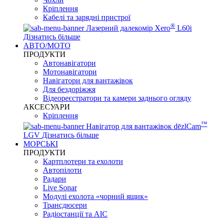
Кріплення
Кабелі та зарядні пристрої
®
Лазерний далекомір Xero
L60i
Дізнатись більше
АВТО/МОТО
ПРОДУКТИ
Автонавігатори
Мотонавігатори
Навігатори для вантажівок
Для бездоріжжя
Відеореєстратори та камери заднього огляду
АКСЕСУАРИ
Кріплення
™
Навігатор для вантажівок dēzlCam
LGV
Дізнатись більше
МОРСЬКІ
ПРОДУКТИ
Картплотери та ехолоти
Автопілоти
Радари
Live Sonar
Модулі ехолота «чорний ящик»
Трансдюсери
Радіостанції та АІС