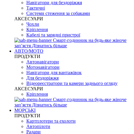
Навігатори для бездоріжжя
Тактичні
Системи стеження за собаками
АКСЕСУАРИ
Чохли
Кріплення
Кабелі та зарядні пристрої
Смарт-годинник на будь-яке жіноче
запʼястя
Дізнатись більше
АВТО/МОТО
ПРОДУКТИ
Автонавігатори
Мотонавігатори
Навігатори для вантажівок
Для бездоріжжя
Відеореєстратори та камери заднього огляду
АКСЕСУАРИ
Кріплення
Смарт-годинник на будь-яке жіноче
запʼястя
Дізнатись більше
МОРСЬКІ
ПРОДУКТИ
Картплотери та ехолоти
Автопілоти
Радари