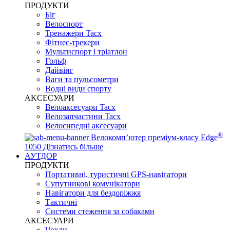
ПРОДУКТИ
Біг
Велоспорт
Тренажери Tacx
Фітнес-трекери
Мультиспорт і тріатлон
Гольф
Дайвінг
Ваги та пульсометри
Водні види спорту
AKCЕСУАРИ
Велоаксесуари Tacx
Велозапчастини Tacx
Велосипедні аксесуари
®
Велокомп’ютер преміум-класу Edge
1050
Дізнатись більше
АУТДОР
ПРОДУКТИ
Портативні, туристичні GPS-навігатори
Супутникові комунікатори
Навігатори для бездоріжжя
Тактичні
Системи стеження за собаками
АКСЕСУАРИ
Чохли