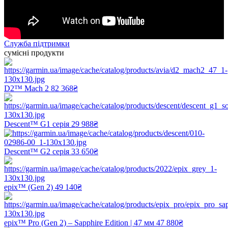
Служба підтримки
сумісні продукти
D2™ Mach 2
82 368₴
Descent™ G1 серія
29 988₴
Descent™ G2 серія
33 650₴
epix™ (Gen 2)
49 140₴
epix™ Pro (Gen 2) – Sapphire Edition | 47 мм
47 880₴