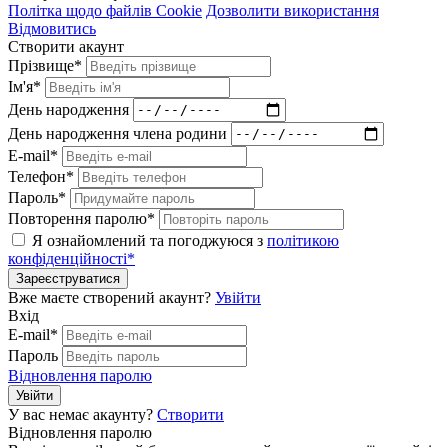
Політка щодо файлів Cookie
Дозволити використання
Відмовитись
Створити акаунт
Прізвище*
Ім'я*
День народження
День народження члена родини
E-mail*
Телефон*
Пароль*
Повторення паролю*
Я ознайомлений та погоджуюся з
політикою
конфіденційності*
Зареєструватися
Вже маєте створений акаунт?
Увійти
Вхід
E-mail*
Пароль
Відновлення паролю
Увійти
У вас немає акаунту?
Створити
Відновлення паролю