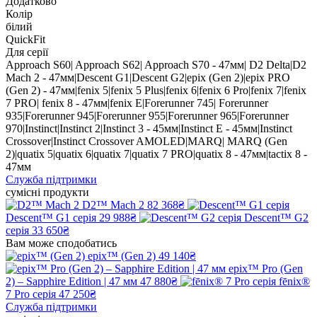
Додатково
Колір
білий
QuickFit
Для серії
Approach S60| Approach S62| Approach S70 - 47мм| D2 Delta|D2
Mach 2 - 47мм|Descent G1|Descent G2|epix (Gen 2)|epix PRO
(Gen 2) - 47мм|fenix 5|fenix 5 Plus|fenix 6|fenix 6 Pro|fenix 7|fenix
7 PRO| fenix 8 - 47мм|fenix E|Forerunner 745| Forerunner
935|Forerunner 945|Forerunner 955|Forerunner 965|Forerunner
970|Instinct|Instinct 2|Instinct 3 - 45мм|Instinct E - 45мм|Instinct
Crossover|Instinct Crossover AMOLED|MARQ| MARQ (Gen
2)|quatix 5|quatix 6|quatix 7|quatix 7 PRO|quatix 8 - 47мм|tactix 8 -
47мм
Служба підтримки
сумісні продукти
D2™ Mach 2
82 368₴
Descent™ G1 серія
29 988₴
Descent™ G2
серія
33 650₴
Вам може сподобатись
epix™ (Gen 2)
49 140₴
epix™ Pro (Gen
2) – Sapphire Edition | 47 мм
47 880₴
fēnix®
7 Pro серія
47 250₴
Служба підтримки