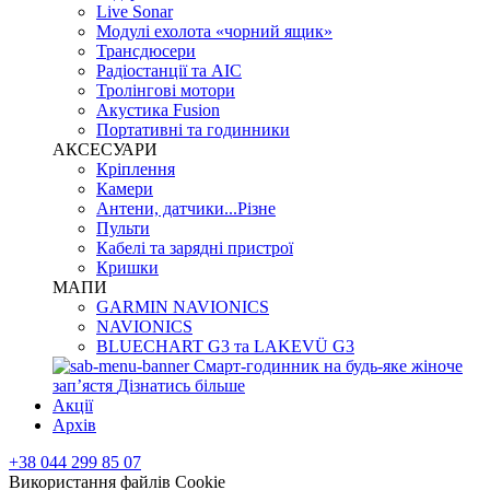
Live Sonar
Модулі ехолота «чорний ящик»
Трансдюсери
Радіостанції та АІС
Тролінгові мотори
Акустика Fusion
Портативні та годинники
АКСЕСУАРИ
Кріплення
Камери
Антени, датчики...Різне
Пульти
Кабелі та зарядні пристрої
Кришки
МАПИ
GARMIN NAVIONICS
NAVIONICS
BLUECHART G3 та LAKEVÜ G3
Смарт-годинник на будь-яке жіноче
запʼястя
Дізнатись більше
Акції
Архів
+38 044 299 85 07
Використання файлів Cookie