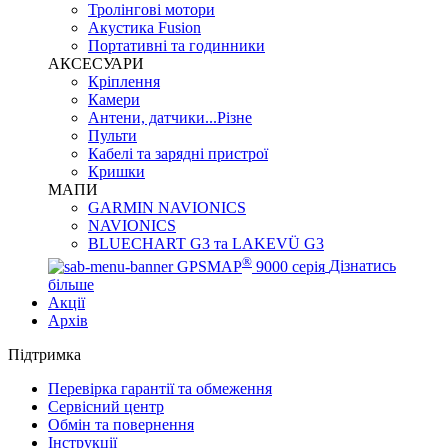
Тролінгові мотори
Акустика Fusion
Портативні та годинники
АКСЕСУАРИ
Кріплення
Камери
Антени, датчики...Різне
Пульти
Кабелі та зарядні пристрої
Кришки
МАПИ
GARMIN NAVIONICS
NAVIONICS
BLUECHART G3 та LAKEVÜ G3
®
GPSMAP
9000 серія
Дізнатись
більше
Акції
Архів
Підтримка
Перевірка гарантії та обмеження
Сервісний центр
Обмін та повернення
Інструкції