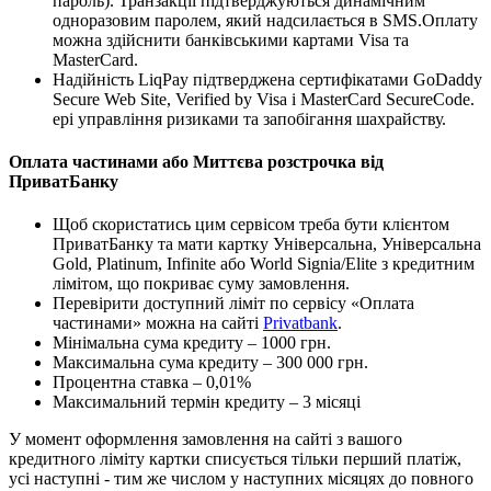
пароль). Транзакції підтверджуються динамічним
одноразовим паролем, який надсилається в SMS.Оплату
можна здійснити банківськими картами Visa та
MasterCard.
Надійність LiqPay підтверджена сертифікатами GoDaddy
Secure Web Site, Verified by Visa і MasterCard SecureCode.
ері управління ризиками та запобігання шахрайству.
Оплата частинами або Миттєва розстрочка від
ПриватБанку
Щоб скористатись цим сервісом треба бути клієнтом
ПриватБанку та мати картку Універсальна, Універсальна
Gold, Platinum, Infinite або World Signia/Elite з кредитним
лімітом, що покриває суму замовлення.
Перевірити доступний ліміт по сервісу «Оплата
частинами» можна на сайті
Privatbank
.
Мінімальна сума кредиту – 1000 грн.
Максимальна сума кредиту – 300 000 грн.
Процентна ставка – 0,01%
Максимальний термін кредиту – 3 місяці
У момент оформлення замовлення на сайті з вашого
кредитного ліміту картки списується тільки перший платіж,
усі наступні - тим же числом у наступних місяцях до повного