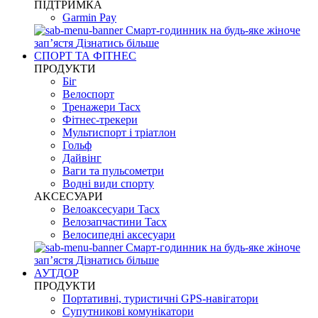
ПІДТРИМКА
Garmin Pay
Смарт-годинник на будь-яке жіноче
запʼястя
Дізнатись більше
СПОРТ ТА ФІТНЕС
ПРОДУКТИ
Біг
Велоспорт
Тренажери Tacx
Фітнес-трекери
Мультиспорт і тріатлон
Гольф
Дайвінг
Ваги та пульсометри
Водні види спорту
AKCЕСУАРИ
Велоаксесуари Tacx
Велозапчастини Tacx
Велосипедні аксесуари
Смарт-годинник на будь-яке жіноче
запʼястя
Дізнатись більше
АУТДОР
ПРОДУКТИ
Портативні, туристичні GPS-навігатори
Супутникові комунікатори