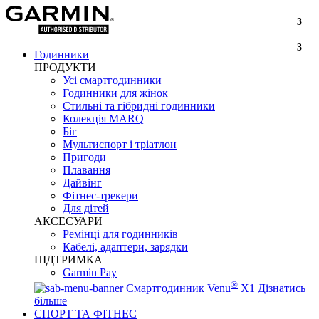
3
3
Годинники
ПРОДУКТИ
Усі смартгодинники
Годинники для жінок
Стильні та гібридні годинники
Колекція MARQ
Біг
Мультиспорт і тріатлон
Пригоди
Плавання
Дайвінг
Фітнес-трекери
Для дітей
АКСЕСУАРИ
Ремінці для годинників
Кабелі, адаптери, зарядки
ПІДТРИМКА
Garmin Pay
®
Смартгодинник Venu
X1
Дізнатись
більше
СПОРТ ТА ФІТНЕС