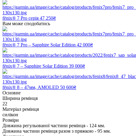
fēnix® 7 Pro серія
47 250₴
Вам може сподобатись
fēnix® 7 Pro – Sapphire Solar Edition
42 000₴
fēnix® 7 – Sapphire Solar Edition
39 000₴
fēnix® 8 – 47мм, AMOLED
50 600₴
Основне
Ширина ремінця
22
Матеріал ремінця
силікон
Розміри
Довжина регульованої частини ремінця - 124 мм.
Довжина частини ремінця разом з пряжкою - 95 мм.