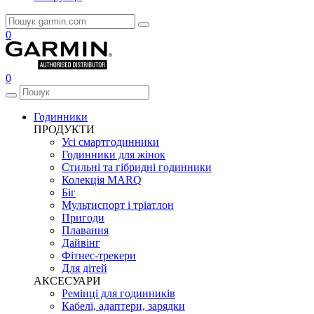
0
0
Годинники
ПРОДУКТИ
Усі смартгодинники
Годинники для жінок
Стильні та гібридні годинники
Колекція MARQ
Біг
Мультиспорт і тріатлон
Пригоди
Плавання
Дайвінг
Фітнес-трекери
Для дітей
АКСЕСУАРИ
Ремінці для годинників
Кабелі, адаптери, зарядки