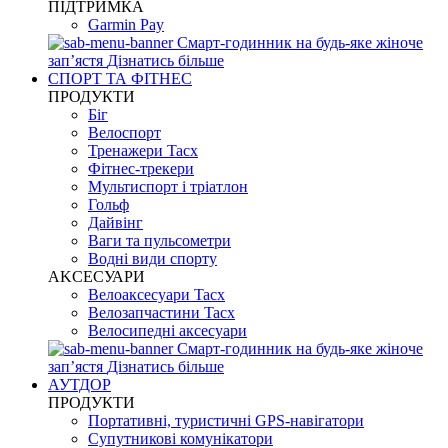
ПІДТРИМКА
Garmin Pay
Смарт-годинник на будь-яке жіноче
запʼястя
Дізнатись більше
СПОРТ ТА ФІТНЕС
ПРОДУКТИ
Біг
Велоспорт
Тренажери Tacx
Фітнес-трекери
Мультиспорт і тріатлон
Гольф
Дайвінг
Ваги та пульсометри
Водні види спорту
AKCЕСУАРИ
Велоаксесуари Tacx
Велозапчастини Tacx
Велосипедні аксесуари
Смарт-годинник на будь-яке жіноче
запʼястя
Дізнатись більше
АУТДОР
ПРОДУКТИ
Портативні, туристичні GPS-навігатори
Супутникові комунікатори