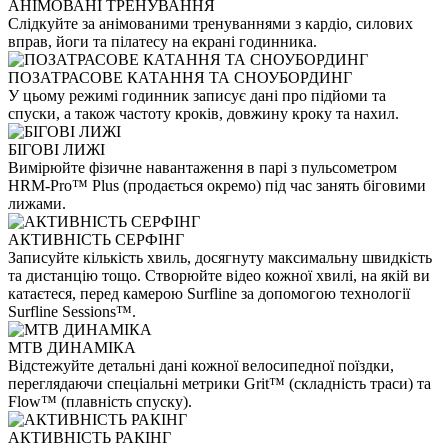
АНІМОВАНІ ТРЕНУВАННЯ
Слідкуйте за анімованими тренуваннями з кардіо, силових
вправ, йоги та пілатесу на екрані годинника.
ПОЗАТРАСОВЕ КАТАННЯ ТА СНОУБОРДИНГ
У цьому режимі годинник записує дані про підйоми та
спуски, а також частоту кроків, довжину кроку та нахил.
БІГОВІ ЛИЖІ
Вимірюйте фізичне навантаження в парі з пульсометром
HRM-Pro™ Plus (продається окремо) під час занять біговими
лижами.
АКТИВНІСТЬ СЕРФІНГ
Записуйте кількість хвиль, досягнуту максимальну швидкість
та дистанцію тощо. Створюйте відео кожної хвилі, на якій ви
катаєтеся, перед камерою Surfline за допомогою технології
Surfline Sessions™.
MTB ДИНАМІКА
Відстежуйте детальні дані кожної велосипедної поїздки,
переглядаючи спеціальні метрики Grit™ (складність траси) та
Flow™ (плавність спуску).
АКТИВНІСТЬ РАКІНГ