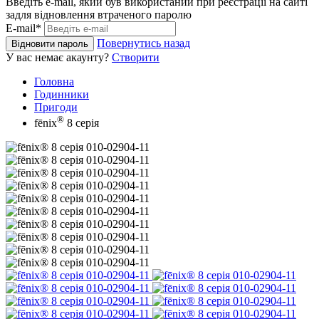
Введіть e-mail, який був використаний при реєстрації на сайті
задля відновлення втраченого паролю
E-mail*
Повернутись назад
Відновити пароль
У вас немає акаунту?
Створити
Головна
Годинники
Пригоди
®
fēnix
8 серія