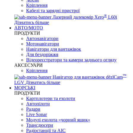
Кріплення
Кабелі та зарядні пристрої
®
Лазерний далекомір Xero
L60i
Дізнатись більше
АВТО/МОТО
ПРОДУКТИ
Автонавігатори
Мотонавігатори
Навігатори для вантажівок
Для бездоріжжя
Відеореєстратори та камери заднього огляду
АКСЕСУАРИ
Кріплення
™
Навігатор для вантажівок dēzlCam
LGV
Дізнатись більше
МОРСЬКІ
ПРОДУКТИ
Картплотери та ехолоти
Автопілоти
Радари
Live Sonar
Модулі ехолота «чорний ящик»
Трансдюсери
Радіостанції та АІС