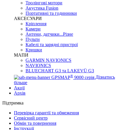
Тролінгові мотори
Акустика Fusion
Портативні та годинники
АКСЕСУАРИ
Кріплення
Камери
Антени, датчики...Різне
Пульти
Кабелі та зарядні пристрої
Кришки
МАПИ
GARMIN NAVIONICS
NAVIONICS
BLUECHART G3 та LAKEVÜ G3
®
GPSMAP
9000 серія
Дізнатись
більше
Акції
Архів
Підтримка
Перевірка гарантії та обмеження
Сервісний центр
Обмін та повернення
Інструкції