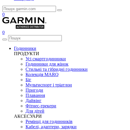
0
0
Годинники
ПРОДУКТИ
Усі смартгодинники
Годинники для жінок
Стильні та гібридні годинники
Колекція MARQ
Біг
Мультиспорт і тріатлон
Пригоди
Плавання
Дайвінг
Фітнес-трекери
Для дітей
АКСЕСУАРИ
Ремінці для годинників
Кабелі, адаптери, зарядки