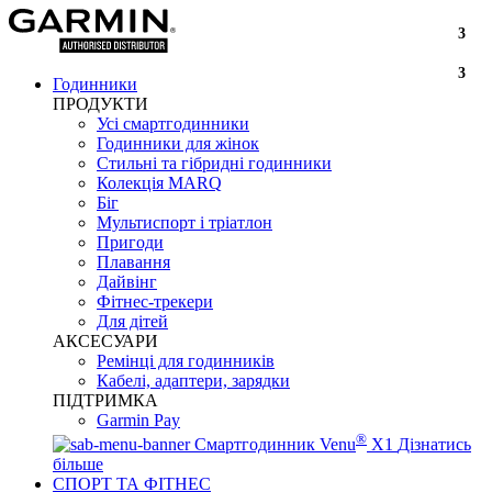
3
3
Годинники
ПРОДУКТИ
Усі смартгодинники
Годинники для жінок
Стильні та гібридні годинники
Колекція MARQ
Біг
Мультиспорт і тріатлон
Пригоди
Плавання
Дайвінг
Фітнес-трекери
Для дітей
АКСЕСУАРИ
Ремінці для годинників
Кабелі, адаптери, зарядки
ПІДТРИМКА
Garmin Pay
®
Смартгодинник Venu
X1
Дізнатись
більше
СПОРТ ТА ФІТНЕС