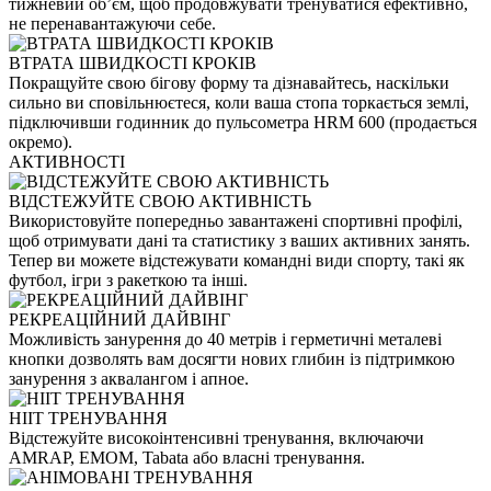
тижневий обʼєм, щоб продовжувати тренуватися ефективно,
не перенавантажуючи себе.
ВТРАТА ШВИДКОСТІ КРОКІВ
Покращуйте свою бігову форму та дізнавайтесь, наскільки
сильно ви сповільнюєтеся, коли ваша стопа торкається землі,
підключивши годинник до пульсометра HRM 600 (продається
окремо).
АКТИВНОСТІ
ВІДСТЕЖУЙТЕ СВОЮ АКТИВНІСТЬ
Використовуйте попередньо завантажені спортивні профілі,
щоб отримувати дані та статистику з ваших активних занять.
Тепер ви можете відстежувати командні види спорту, такі як
футбол, ігри з ракеткою та інші.
РЕКРЕАЦІЙНИЙ ДАЙВІНГ
Можливість занурення до 40 метрів і герметичні металеві
кнопки дозволять вам досягти нових глибин із підтримкою
занурення з аквалангом і апное.
HIIT ТРЕНУВАННЯ
Відстежуйте високоінтенсивні тренування, включаючи
AMRAP, EMOM, Tabata або власні тренування.