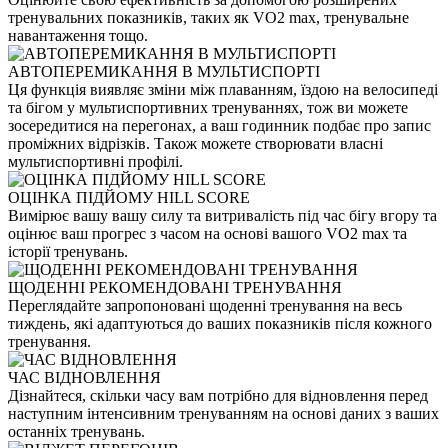
тренувальних показників, таких як VO2 max, тренувальне
навантаження тощо.
АВТОПЕРЕМИКАННЯ В МУЛЬТИСПОРТІ
Ця функція виявляє зміни між плаванням, їздою на велосипеді
та бігом у мультиспортивних тренуваннях, тож ви можете
зосередитися на перегонах, а ваш годинник подбає про запис
проміжних відрізків. Також можете створювати власні
мультиспортивні профілі.
ОЦІНКА ПІДЙОМУ HILL SCORE
Вимірює вашу вашу силу та витривалість під час бігу вгору та
оцінює ваш прогрес з часом на основі вашого VO2 max та
історії тренувань.
ЩОДЕННІ РЕКОМЕНДОВАНІ ТРЕНУВАННЯ
Переглядайте запропоновані щоденні тренування на весь
тиждень, які адаптуються до ваших показників після кожного
тренування.
ЧАС ВІДНОВЛЕННЯ
Дізнайтеся, скільки часу вам потрібно для відновлення перед
наступним інтенсивним тренуванням на основі даних з ваших
останніх тренувань.