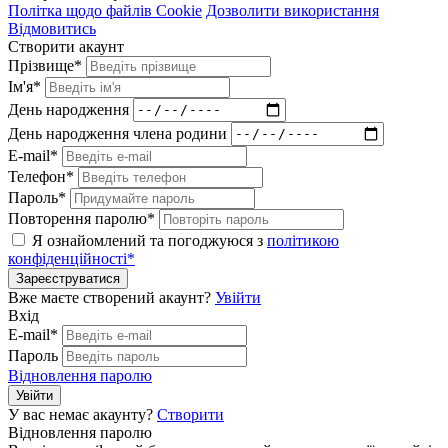
Політка щодо файлів Cookie
Дозволити використання
Відмовитись
Створити акаунт
Прізвище*
Ім'я*
День народження
День народження члена родини
E-mail*
Телефон*
Пароль*
Повторення паролю*
Я ознайомлений та погоджуюся з
політикою
конфіденційності*
Зареєструватися
Вже маєте створений акаунт?
Увійти
Вхід
E-mail*
Пароль
Відновлення паролю
Увійти
У вас немає акаунту?
Створити
Відновлення паролю