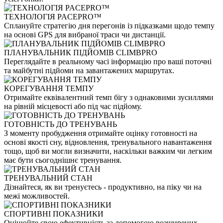
ТЕХНОЛОГІЯ PACEPRO™
Сплануйте стратегію дня перегонів із підказками щодо темпу
на основі GPS для вибраної траси чи дистанції.
ПЛАНУВАЛЬНИК ПІДЙОМІВ CLIMBPRO
Переглядайте в реальному часі інформацію про ваші поточні
та майбутні підйоми на завантажених маршрутах.
КОРЕГУВАННЯ ТЕМПУ
Отримайте еквівалентний темп бігу з однаковими зусиллями
на рівній місцевості або під час підйому.
ГОТОВНІСТЬ ДО ТРЕНУВАНЬ
З моменту пробудження отримайте оцінку готовності на
основі якості сну, відновлення, тренувального навантаження
тощо, щоб ви могли визначити, наскільки важким чи легким
має бути сьогоднішнє тренування.
ТРЕНУВАЛЬНИЙ СТАН
Дізнайтеся, як ви тренуєтесь - продуктивно, на піку чи на
межі можливостей.
СПОРТИВНІ ПОКАЗНИКИ
Оцінюйте свою ефективність за допомогою розширених