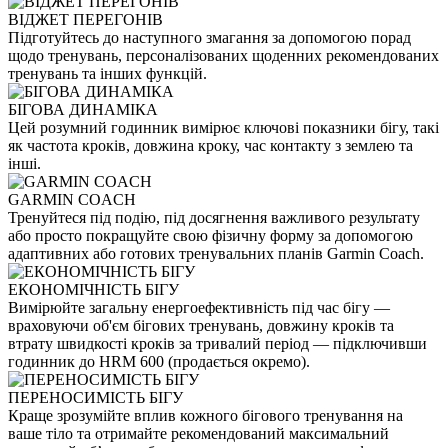
ВІДЖЕТ ПЕРЕГОНІВ
Підготуйтесь до наступного змагання за допомогою порад
щодо тренувань, персоналізованих щоденних рекомендованих
тренувань та інших функцій.
БІГОВА ДИНАМІКА
Цей розумний годинник вимірює ключові показники бігу, такі
як частота кроків, довжина кроку, час контакту з землею та
інші.
GARMIN COACH
Тренуйтеся під подію, під досягнення важливого результату
або просто покращуйте свою фізичну форму за допомогою
адаптивних або готових тренувальних планів Garmin Coach.
ЕКОНОМІЧНІСТЬ БІГУ
Вимірюйте загальну енергоефективність під час бігу —
враховуючи об'єм бігових тренувань, довжину кроків та
втрату швидкості кроків за тривалий період — підключивши
годинник до HRM 600 (продається окремо).
ПЕРЕНОСИМІСТЬ БІГУ
Краще зрозумійте вплив кожного бігового тренування на
ваше тіло та отримайте рекомендований максимальний