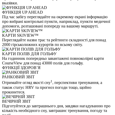
вказівки.
ФУНКЦІЯ UP AHEAD
Під час забігу переглядайте на окремому екрані інформацію
про вибрані контрольні пункти, наприклад, пункти медичної
допомоги, розташовані попереду на вашому маршруті.
КАРТИ SKIVIEW™
Переглядайте назви трас та рейтинги складності для понад
2000 гірськолижних курортів по всьому світу.
КАРТИ ПОЛІВ ДЛЯ ГОЛЬФУ
На годинник попередньо завантажені повноколірні карти
CourseView для понад 43000 полів для гольфу.
ФУНКЦІЇ ЗДОРОВʼЯ
РАНКОВИЙ ЗВІТ
1
Отримайте огляд якості сну
, перспективи тренування, а
також статус HRV та прогноз погоди тощо, щойно
прокинетеся.
ВЕЧІРНІЙ ЗВІТ
Підготуйтеся до завтрашнього дня, завдяки нагадуванню про
кількість необхідного сну, завтрашнє тренування, погоду та