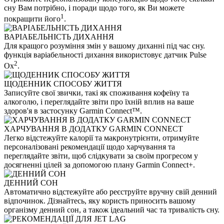
сну Вам потрібно, і поради щодо того, як Ви можете
1
покращити його
.
ВАРІАБЕЛЬНІСТЬ ДИХАННЯ
Для кращого розуміння змін у вашому диханні під час сну.
функція варіабельності дихання використовує датчик Pulse
2
Ox
.
ЩОДЕННИК СПОСОБУ ЖИТТЯ
Записуйте свої звички, такі як споживання кофеїну та
алкоголю, і переглядайте звіти про їхній вплив на ваше
здоров'я в застосунку Garmin Connect™.
ХАРЧУВАННЯ В ДОДАТКУ GARMIN CONNECT
Легко відстежуйте калорії та макронутрієнти, отримуйте
персоналізовані рекомендації щодо харчування та
переглядайте звіти, щоб слідкувати за своїм прогресом у
досягненні цілей за допомогою плану Garmin Connect+.
ДЕННИЙ СОН
Автоматично відстежуйте або реєструйте вручну свій денний
відпочинок. Дізнайтесь, яку користь приносить вашому
організму денний сон, а також ідеальний час та тривалість сну.