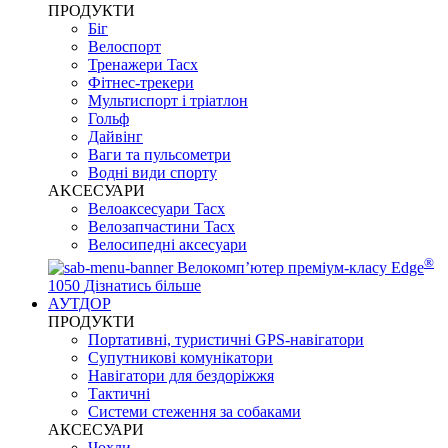
ПРОДУКТИ
Біг
Велоспорт
Тренажери Tacx
Фітнес-трекери
Мультиспорт і тріатлон
Гольф
Дайвінг
Ваги та пульсометри
Водні види спорту
AKCЕСУАРИ
Велоаксесуари Tacx
Велозапчастини Tacx
Велосипедні аксесуари
®
Велокомп’ютер преміум-класу Edge
1050
Дізнатись більше
АУТДОР
ПРОДУКТИ
Портативні, туристичні GPS-навігатори
Супутникові комунікатори
Навігатори для бездоріжжя
Тактичні
Системи стеження за собаками
АКСЕСУАРИ
Чохли