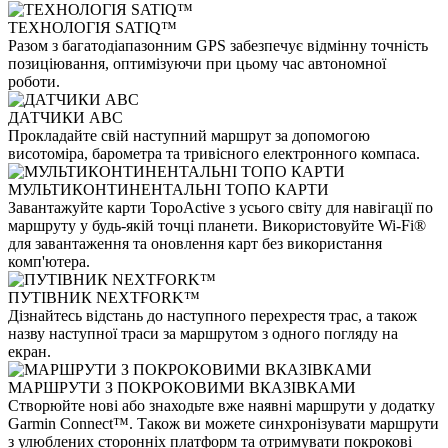
ТЕХНОЛОГІЯ SATIQ™
Разом з багатодіапазонним GPS забезпечує відмінну точність
позиціювання, оптимізуючи при цьому час автономної
роботи.
ДАТЧИКИ ABC
Прокладайте свій наступний маршрут за допомогою
висотоміра, барометра та тривісного електронного компаса.
МУЛЬТИКОНТИНЕНТАЛЬНІ ТОПО КАРТИ
Завантажуйте карти TopoActive з усього світу для навігації по
маршруту у будь-якій точці планети. Використовуйте Wi-Fi®
для завантаження та оновлення карт без використання
комп'ютера.
ПУТІВНИК NEXTFORK™
Дізнайтесь відстань до наступного перехрестя трас, а також
назву наступної траси за маршрутом з одного погляду на
екран.
МАРШРУТИ З ПОКРОКОВИМИ ВКАЗІВКАМИ
Створюйте нові або знаходьте вже наявні маршрути у додатку
Garmin Connect™. Також ви можете синхронізувати маршрути
з улюблених сторонніх платформ та отримувати покрокові