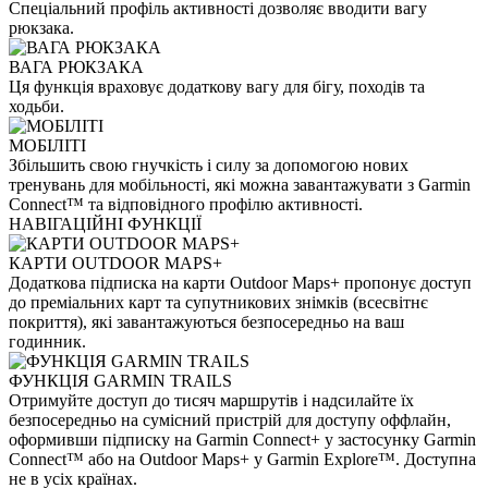
Спеціальний профіль активності дозволяє вводити вагу
рюкзака.
ВАГА РЮКЗАКА
Ця функція враховує додаткову вагу для бігу, походів та
ходьби.
МОБІЛІТІ
Збільшить свою гнучкість і силу за допомогою нових
тренувань для мобільності, які можна завантажувати з Garmin
Connect™ та відповідного профілю активності.
НАВІГАЦІЙНІ ФУНКЦІЇ
КАРТИ OUTDOOR MAPS+
Додаткова підписка на карти Outdoor Maps+ пропонує доступ
до преміальних карт та супутникових знімків (всесвітнє
покриття), які завантажуються безпосередньо на ваш
годинник.
ФУНКЦІЯ GARMIN TRAILS
Отримуйте доступ до тисяч маршрутів і надсилайте їх
безпосередньо на сумісний пристрій для доступу оффлайн,
оформивши підписку на Garmin Connect+ у застосунку Garmin
Connect™ або на Outdoor Maps+ у Garmin Explore™. Доступна
не в усіх країнах.