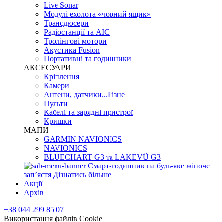
Live Sonar
Модулі ехолота «чорний ящик»
Трансдюсери
Радіостанції та АІС
Тролінгові мотори
Акустика Fusion
Портативні та годинники
АКСЕСУАРИ
Кріплення
Камери
Антени, датчики...Різне
Пульти
Кабелі та зарядні пристрої
Кришки
МАПИ
GARMIN NAVIONICS
NAVIONICS
BLUECHART G3 та LAKEVÜ G3
Смарт-годинник на будь-яке жіноче
запʼястя
Дізнатись більше
Акції
Архів
+38 044 299 85 07
Використання файлів Cookie