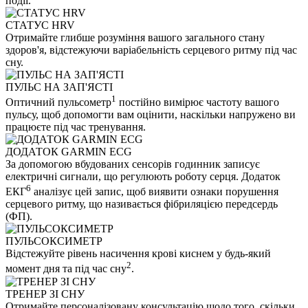
події.
СТАТУС HRV
Отримайте глибше розуміння вашого загального стану
здоров'я, відстежуючи варіабельність серцевого ритму під час
сну.
ПУЛЬС НА ЗАП'ЯСТІ
1
Оптичний пульсометр
постійно вимірює частоту вашого
пульсу, щоб допомогти вам оцінити, наскільки напружено ви
працюєте під час тренування.
ДОДАТОК GARMIN ECG
За допомогою вбудованих сенсорів годинник записує
електричні сигнали, що регулюють роботу серця. Додаток
6
ЕКГ
аналізує цей запис, щоб виявити ознаки порушення
серцевого ритму, що називається фібриляцією передсердь
(ФП).
ПУЛЬСОКСИМЕТР
Відстежуйте рівень насичення крові киснем у будь-який
2
момент дня та під час сну
.
ТРЕНЕР ЗІ СНУ
Отримайте персоналізовану консультацію щодо того, скільки