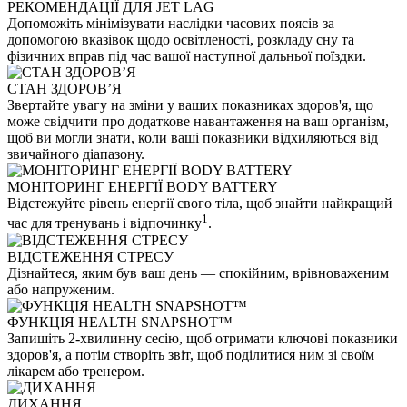
РЕКОМЕНДАЦІЇ ДЛЯ JET LAG
Допоможіть мінімізувати наслідки часових поясів за
допомогою вказівок щодо освітленості, розкладу сну та
фізичних вправ під час вашої наступної дальньої поїздки.
СТАН ЗДОРОВ’Я
Звертайте увагу на зміни у ваших показниках здоров'я, що
може свідчити про додаткове навантаження на ваш організм,
щоб ви могли знати, коли ваші показники відхиляються від
звичайного діапазону.
МОНІТОРИНГ ЕНЕРГІЇ BODY BATTERY
Відстежуйте рівень енергії свого тіла, щоб знайти найкращий
1
час для тренувань і відпочинку
.
ВІДСТЕЖЕННЯ СТРЕСУ
Дізнайтеся, яким був ваш день — спокійним, врівноваженим
або напруженим.
ФУНКЦІЯ HEALTH SNAPSHOT™
Запишіть 2-хвилинну сесію, щоб отримати ключові показники
здоров'я, а потім створіть звіт, щоб поділитися ним зі своїм
лікарем або тренером.
ДИХАННЯ