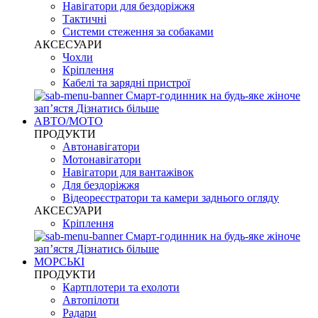
Навігатори для бездоріжжя
Тактичні
Системи стеження за собаками
АКСЕСУАРИ
Чохли
Кріплення
Кабелі та зарядні пристрої
Смарт-годинник на будь-яке жіноче
запʼястя
Дізнатись більше
АВТО/МОТО
ПРОДУКТИ
Автонавігатори
Мотонавігатори
Навігатори для вантажівок
Для бездоріжжя
Відеореєстратори та камери заднього огляду
АКСЕСУАРИ
Кріплення
Смарт-годинник на будь-яке жіноче
запʼястя
Дізнатись більше
МОРСЬКІ
ПРОДУКТИ
Картплотери та ехолоти
Автопілоти
Радари