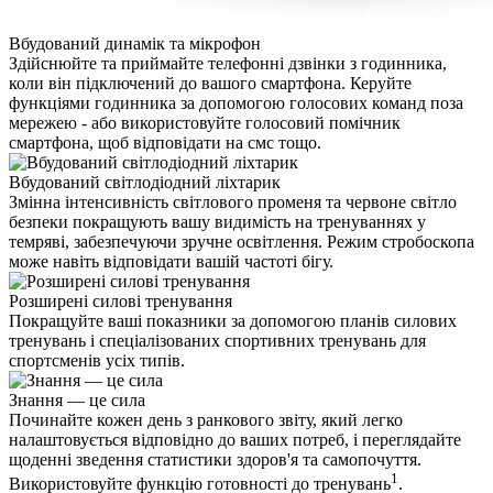
Вбудований динамік та мікрофон
Здійснюйте та приймайте телефонні дзвінки з годинника,
коли він підключений до вашого смартфона. Керуйте
функціями годинника за допомогою голосових команд поза
мережею - або використовуйте голосовий помічник
смартфона, щоб відповідати на смс тощо.
Вбудований світлодіодний ліхтарик
Змінна інтенсивність світлового променя та червоне світло
безпеки покращують вашу видимість на тренуваннях у
темряві, забезпечуючи зручне освітлення. Режим стробоскопа
може навіть відповідати вашій частоті бігу.
Розширені силові тренування
Покращуйте ваші показники за допомогою планів силових
тренувань і спеціалізованих спортивних тренувань для
спортсменів усіх типів.
Знання — це сила
Починайте кожен день з ранкового звіту, який легко
налаштовується відповідно до ваших потреб, і переглядайте
щоденні зведення статистики здоров'я та самопочуття.
1
Використовуйте функцію готовності до тренувань
.