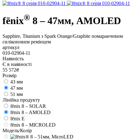
®
fēnix
8 – 47мм, AMOLED
Sapphire, Titanium з Spark Orange/Graphite помаранчевим
силіконовим ремінцем
артикул
010-02904-11
Наявність
Є в наявності
55 572₴
Розмір
43 мм
47 мм
51 мм
Лінійка продукту
fēnix 8 – SOLAR
fēnix 8 – AMOLED
fēnix E
fēnix 8 – MICROLED
Модель/Колір