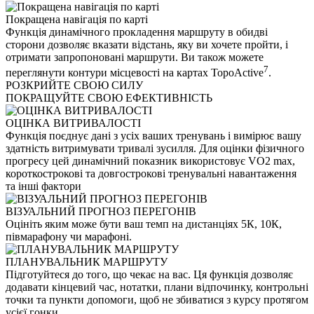
Покращена навігація по карті
Функція динамічного прокладення маршруту в обидві
сторони дозволяє вказати відстань, яку ви хочете пройти, і
отримати запропоновані маршрути. Ви також можете
7
переглянути контури місцевості на картах TopoActive
.
РОЗКРИЙТЕ СВОЮ СИЛУ
ПОКРАЩУЙТЕ СВОЮ ЕФЕКТИВНІСТЬ
ОЦІНКА ВИТРИВАЛОСТІ
Функція поєднує дані з усіх ваших тренувань і вимірює вашу
здатність витримувати тривалі зусилля. Для оцінки фізичного
прогресу цей динамічний показник використовує VO2 max,
короткострокові та довгострокові тренувальні навантаження
та інші фактори
ВІЗУАЛЬНИЙ ПРОГНОЗ ПЕРЕГОНІВ
Оцініть яким може бути ваш темп на дистанціях 5К, 10К,
півмарафону чи марафоні.
ПЛАНУВАЛЬНИК МАРШРУТУ
Підготуйтеся до того, що чекає на вас. Ця функція дозволяє
додавати кінцевий час, нотатки, плани відпочинку, контрольні
точки та пункти допомоги, щоб не збиватися з курсу протягом
усієї гонки.