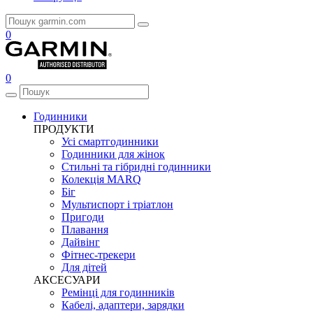
0
0
Годинники
ПРОДУКТИ
Усі смартгодинники
Годинники для жінок
Стильні та гібридні годинники
Колекція MARQ
Біг
Мультиспорт і тріатлон
Пригоди
Плавання
Дайвінг
Фітнес-трекери
Для дітей
АКСЕСУАРИ
Ремінці для годинників
Кабелі, адаптери, зарядки