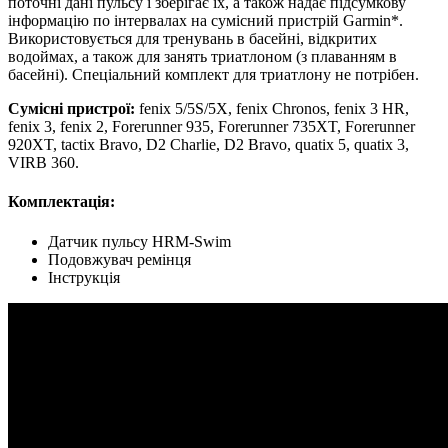
поточні дані пульсу і зберігає їх, а також надає підсумкову
інформацію по інтервалах на сумісний пристрій Garmin*.
Використовується для тренувань в басейні, відкритих
водоймах, а також для занять триатлоном (з плаванням в
басейні). Спеціальний комплект для триатлону не потрібен.
Сумісні пристрої:
fenix 5/5S/5X, fenix Chronos, fenix 3 HR,
fenix 3, fenix 2, Forerunner 935, Forerunner 735XT, Forerunner
920XT, tactix Bravo, D2 Charlie, D2 Bravo, quatix 5, quatix 3,
VIRB 360.
Комплектація:
Датчик пульсу HRM-Swim
Подовжувач ремінця
Інструкція