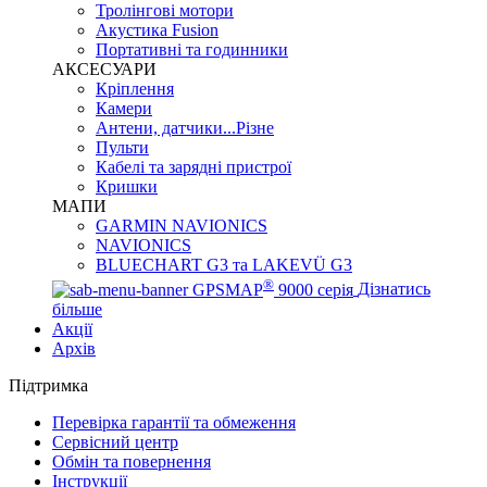
Тролінгові мотори
Акустика Fusion
Портативні та годинники
АКСЕСУАРИ
Кріплення
Камери
Антени, датчики...Різне
Пульти
Кабелі та зарядні пристрої
Кришки
МАПИ
GARMIN NAVIONICS
NAVIONICS
BLUECHART G3 та LAKEVÜ G3
®
GPSMAP
9000 серія
Дізнатись
більше
Акції
Архів
Підтримка
Перевірка гарантії та обмеження
Сервісний центр
Обмін та повернення
Інструкції