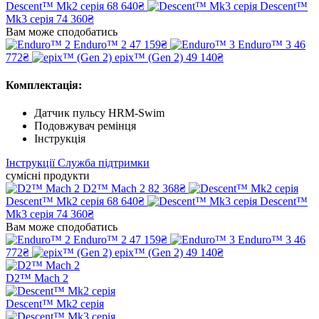
Descent™ Mk2 серія
68 640₴
Descent™
Mk3 серія
74 360₴
Вам може сподобатись
Enduro™ 2
47 159₴
Enduro™ 3
46
772₴
epix™ (Gen 2)
49 140₴
Комплектація:
Датчик пульсу HRM-Swim
Подовжувач ремінця
Інструкція
Інструкції
Служба підтримки
сумісні продукти
D2™ Mach 2
82 368₴
Descent™ Mk2 серія
68 640₴
Descent™
Mk3 серія
74 360₴
Вам може сподобатись
Enduro™ 2
47 159₴
Enduro™ 3
46
772₴
epix™ (Gen 2)
49 140₴
D2™ Mach 2
Descent™ Mk2 серія