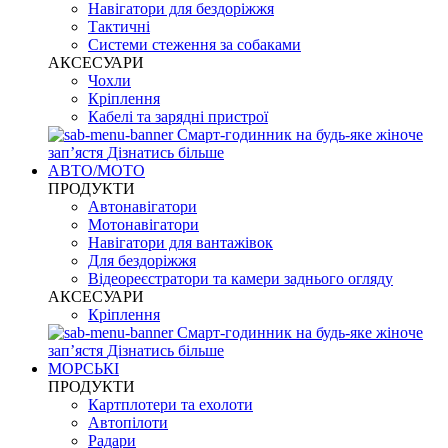
Навігатори для бездоріжжя
Тактичні
Системи стеження за собаками
АКСЕСУАРИ
Чохли
Кріплення
Кабелі та зарядні пристрої
Смарт-годинник на будь-яке жіноче
запʼястя
Дізнатись більше
АВТО/МОТО
ПРОДУКТИ
Автонавігатори
Мотонавігатори
Навігатори для вантажівок
Для бездоріжжя
Відеореєстратори та камери заднього огляду
АКСЕСУАРИ
Кріплення
Смарт-годинник на будь-яке жіноче
запʼястя
Дізнатись більше
МОРСЬКІ
ПРОДУКТИ
Картплотери та ехолоти
Автопілоти
Радари