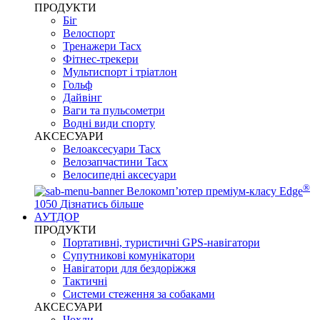
ПРОДУКТИ
Біг
Велоспорт
Тренажери Tacx
Фітнес-трекери
Мультиспорт і тріатлон
Гольф
Дайвінг
Ваги та пульсометри
Водні види спорту
AKCЕСУАРИ
Велоаксесуари Tacx
Велозапчастини Tacx
Велосипедні аксесуари
®
Велокомп’ютер преміум-класу Edge
1050
Дізнатись більше
АУТДОР
ПРОДУКТИ
Портативні, туристичні GPS-навігатори
Супутникові комунікатори
Навігатори для бездоріжжя
Тактичні
Системи стеження за собаками
АКСЕСУАРИ
Чохли