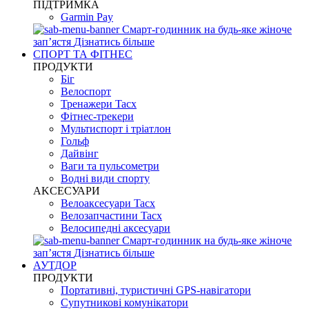
ПІДТРИМКА
Garmin Pay
Смарт-годинник на будь-яке жіноче
запʼястя
Дізнатись більше
СПОРТ ТА ФІТНЕС
ПРОДУКТИ
Біг
Велоспорт
Тренажери Tacx
Фітнес-трекери
Мультиспорт і тріатлон
Гольф
Дайвінг
Ваги та пульсометри
Водні види спорту
AKCЕСУАРИ
Велоаксесуари Tacx
Велозапчастини Tacx
Велосипедні аксесуари
Смарт-годинник на будь-яке жіноче
запʼястя
Дізнатись більше
АУТДОР
ПРОДУКТИ
Портативні, туристичні GPS-навігатори
Супутникові комунікатори