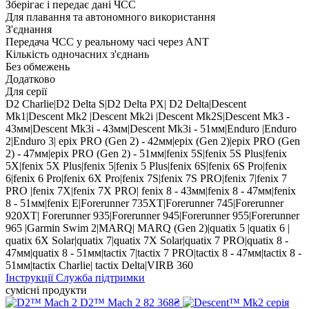
Зберігає і передає дані ЧСС
Для плавання та автономного використання
З'єднання
Передача ЧСС у реальному часі через ANT
Кількість одночасних з'єднань
Без обмежень
Додатково
Для серії
D2 Charlie|D2 Delta S|D2 Delta PX| D2 Delta|Descent
Mk1|Descent Mk2 |Descent Mk2i |Descent Mk2S|Descent Mk3 -
43мм|Descent Mk3i - 43мм|Descent Mk3i - 51мм|Enduro |Enduro
2|Enduro 3| epix PRO (Gen 2) - 42мм|epix (Gen 2)|epix PRO (Gen
2) - 47мм|epix PRO (Gen 2) - 51мм|fenix 5S|fenix 5S Plus|fenix
5X|fenix 5X Plus|fenix 5|fenix 5 Plus|fenix 6S|fenix 6S Pro|fenix
6|fenix 6 Pro|fenix 6X Pro|fenix 7S|fenix 7S PRO|fenix 7|fenix 7
PRO |fenix 7X|fenix 7X PRO| fenix 8 - 43мм|fenix 8 - 47мм|fenix
8 - 51мм|fenix E|Forerunner 735XT|Forerunner 745|Forerunner
920XT| Forerunner 935|Forerunner 945|Forerunner 955|Forerunner
965 |Garmin Swim 2|MARQ| MARQ (Gen 2)|quatix 5 |quatix 6 |
quatix 6X Solar|quatix 7|quatix 7X Solar|quatix 7 PRO|quatix 8 -
47мм|quatix 8 - 51мм|tactix 7|tactix 7 PRO|tactix 8 - 47мм|tactix 8 -
51мм|tactix Charlie| tactix Delta|VIRB 360
Інструкції
Служба підтримки
сумісні продукти
D2™ Mach 2
82 368₴