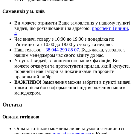
Самовивіз у м. київ
Ви можете отримати Ваше замовлення у нашому пункті
видачі, що розташований за адресою:
проспект Тичини,
4
.
Час видачі товару з 10:00 до 19:00 з понеділка по
п'ятницю та з 10:00 до 18:00 у суботу та неділю.
Наш телефон
+38 044 299 85 07
. Будь ласка, узгодьте з
нашим менеджером час свого візиту до нас.
У пункті видачі, за допомогою наших фахівців, Ви
можете оглянути та протестувати прилад, який купуєте,
порівняти навігатори за показниками та зробити
правильний вибір.
ВАЖЛИВО!
Замовлення можна забрати в пункті видачі
тільки після його оформлення і підтвердження нашим
менеджером.
Оплата
Оплата готівкою
Оплата готівкою можлива лише за умови самовивоза
покупки з нашого
пункті самовивозу
в Києві.