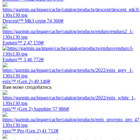
Descent™ Mk3 серія
74 360₴
Enduro™ 2
47 159₴
Enduro™ 3
46 772₴
epix™ (Gen 2)
49 140₴
Вам може сподобатись
epix™ (Gen 2) Sapphire
57 886₴
epix™ Pro (Gen 2)
41 712₴