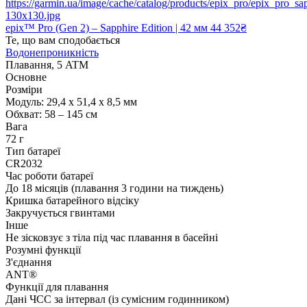
epix™ Pro (Gen 2) – Sapphire Edition | 42 мм
44 352₴
Те, що вам сподобається
Водонепроникність
Плавання, 5 ATM
Основне
Розміри
Модуль: 29,4 x 51,4 x 8,5 мм
Обхват: 58 – 145 см
Вага
72 г
Тип батареї
CR2032
Час роботи батареї
До 18 місяців (плавання 3 години на тиждень)
Кришка батарейного відсіку
Закручується гвинтами
Інше
Не зісковзує з тіла під час плавання в басейні
Розумні функції
З'єднання
ANT®
Функції для плавання
Дані ЧСС за інтервал (із сумісним годинником)