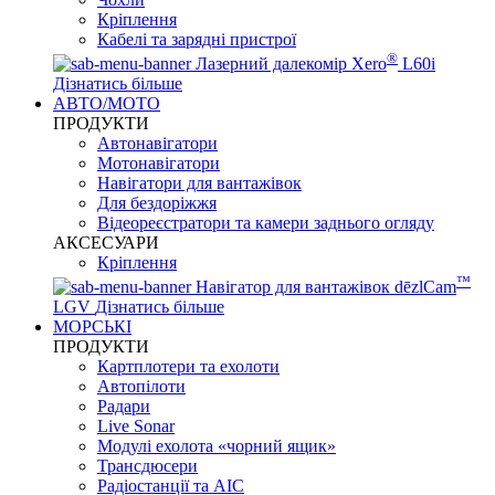
Кріплення
Кабелі та зарядні пристрої
®
Лазерний далекомір Xero
L60i
Дізнатись більше
АВТО/МОТО
ПРОДУКТИ
Автонавігатори
Мотонавігатори
Навігатори для вантажівок
Для бездоріжжя
Відеореєстратори та камери заднього огляду
АКСЕСУАРИ
Кріплення
™
Навігатор для вантажівок dēzlCam
LGV
Дізнатись більше
МОРСЬКІ
ПРОДУКТИ
Картплотери та ехолоти
Автопілоти
Радари
Live Sonar
Модулі ехолота «чорний ящик»
Трансдюсери
Радіостанції та АІС