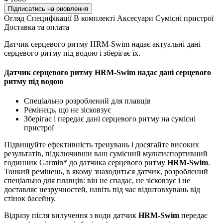
Підписатись на оновлення
Огляд
Специфікації
В комплекті
Аксесуари
Сумісні пристрої
Доставка та оплата
Датчик серцевого ритму HRM-Swim надає актуальні дані
серцевого ритму під водою і зберігає їх.
Датчик серцевого ритму HRM-Swim надає дані серцевого
ритму під водою
Спеціально розроблений для плавців
Ремінець, що не зісковзує
Зберігає і передає дані серцевого ритму на сумісні
пристрої
Підвищуйте ефективність тренувань і досягайте високих
результатів, підключивши ваш сумісний мультиспортивний
годинник Garmin* до датчика серцевого ритму
HRM-Swim
.
Тонкий ремінець, в якому знаходиться датчик, розроблений
спеціально для плавців: він не спадає, не зісковзує і не
доставляє незручностей, навіть під час відштовхувань від
стінок басейну.
Відразу після вилучення з води датчик
HRM-Swim
передає