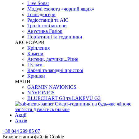
Live Sonar
Модулі ехолота «чорний ящик»
Трансдюсери
Радіостанції та АІС
Тролінгові мотори
Акустика Fusion
Портативні та годинники
АКСЕСУАРИ
Кріплення
Камери
Антени, датчики...Різне
Пульти
Кабелі та зарядні пристрої
Кришки
МАПИ
GARMIN NAVIONICS
NAVIONICS
BLUECHART G3 та LAKEVÜ G3
Смарт-годинник на будь-яке жіноче
запʼястя
Дізнатись більше
Акції
Архів
+38 044 299 85 07
Використання файлів Cookie