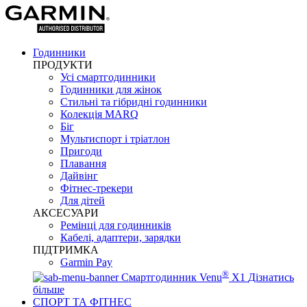
Годинники
ПРОДУКТИ
Усі смартгодинники
Годинники для жінок
Стильні та гібридні годинники
Колекція MARQ
Біг
Мультиспорт і тріатлон
Пригоди
Плавання
Дайвінг
Фітнес-трекери
Для дітей
АКСЕСУАРИ
Ремінці для годинників
Кабелі, адаптери, зарядки
ПІДТРИМКА
Garmin Pay
®
Смартгодинник Venu
X1
Дізнатись
більше
СПОРТ ТА ФІТНЕС