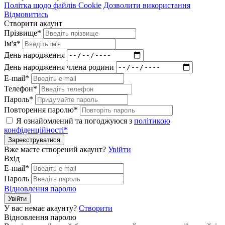
Політка щодо файлів Cookie
Дозволити використання
Відмовитись
Створити акаунт
Прізвище*
Ім'я*
День народження
День народження члена родини
E-mail*
Телефон*
Пароль*
Повторення паролю*
Я ознайомлений та погоджуюся з
політикою
конфіденційності*
Зареєструватися
Вже маєте створений акаунт?
Увійти
Вхід
E-mail*
Пароль
Відновлення паролю
Увійти
У вас немає акаунту?
Створити
Відновлення паролю