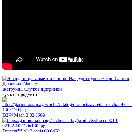
Нагрудні пульсометри Garmin
Дізнатись більше
Інструкції
Служба підтримки
сумісні продукти
D2™ Mach 2
82 368₴
Descent™ Mk2 серія
68 640₴