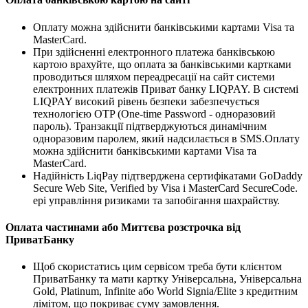
Оплату можна здійснити банківськими картами Visa та
MasterCard.
При здійсненні електронного платежа банківською
картою врахуйте, що оплата за банківськими картками
проводиться шляхом переадресації на сайт системи
електронних платежів Приват банку LIQPAY. В системі
LIQPAY високий рівень безпеки забезпечується
технологією OTP (One-time Password - одноразовий
пароль). Транзакції підтверджуються динамічним
одноразовим паролем, який надсилається в SMS.Оплату
можна здійснити банківськими картами Visa та
MasterCard.
Надійність LiqPay підтверджена сертифікатами GoDaddy
Secure Web Site, Verified by Visa і MasterCard SecureCode.
ері управління ризиками та запобігання шахрайству.
Оплата частинами або Миттєва розстрочка від
ПриватБанку
Щоб скористатись цим сервісом треба бути клієнтом
ПриватБанку та мати картку Універсальна, Універсальна
Gold, Platinum, Infinite або World Signia/Elite з кредитним
лімітом, що покриває суму замовлення.