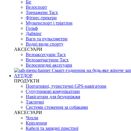
Біг
Велоспорт
Тренажери Tacx
Фітнес-трекери
Мультиспорт і тріатлон
Гольф
Дайвінг
Ваги та пульсометри
Водні види спорту
AKCЕСУАРИ
Велоаксесуари Tacx
Велозапчастини Tacx
Велосипедні аксесуари
Смарт-годинник на будь-яке жіноче зап
АУТДОР
ПРОДУКТИ
Портативні, туристичні GPS-навігатори
Супутникові комунікатори
Навігатори для бездоріжжя
Тактичні
Системи стеження за собаками
АКСЕСУАРИ
Чохли
Кріплення
Кабелі та зарядні пристрої