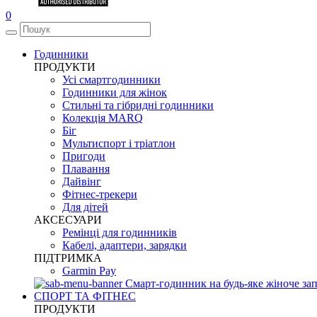
0
Годинники
ПРОДУКТИ
Усі смартгодинники
Годинники для жінок
Стильні та гібридні годинники
Колекція MARQ
Біг
Мультиспорт і тріатлон
Пригоди
Плавання
Дайвінг
Фітнес-трекери
Для дітей
АКСЕСУАРИ
Ремінці для годинників
Кабелі, адаптери, зарядки
ПІДТРИМКА
Garmin Pay
Смарт-годинник на будь-яке жіноче зап
СПОРТ ТА ФІТНЕС
ПРОДУКТИ