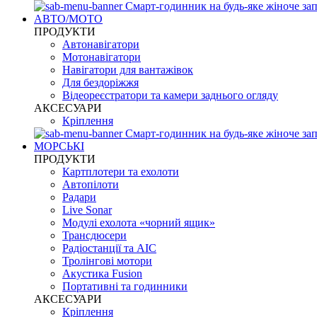
Смарт-годинник на будь-яке жіноче зап
АВТО/МОТО
ПРОДУКТИ
Автонавігатори
Мотонавігатори
Навігатори для вантажівок
Для бездоріжжя
Відеореєстратори та камери заднього огляду
АКСЕСУАРИ
Кріплення
Смарт-годинник на будь-яке жіноче зап
МОРСЬКІ
ПРОДУКТИ
Картплотери та ехолоти
Автопілоти
Радари
Live Sonar
Модулі ехолота «чорний ящик»
Трансдюсери
Радіостанції та АІС
Тролінгові мотори
Акустика Fusion
Портативні та годинники
АКСЕСУАРИ
Кріплення