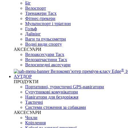
Біг
Велоспорт
Тренажери Tacx
Фітнес-трекери
Мультиспорт і тріатлон
Гольф
Дайвінг
Ваги та пульсометри
Водні види спорту
AKCЕСУАРИ
Велоаксесуари Tacx
Велозапчастини Tacx
Велосипедні аксесуари
®
Велокомп’ютер преміум-класу Edge
1
АУТДОР
ПРОДУКТИ
Портативні, туристичні GPS-навігатори
Супутникові комунікатори
Навігатори для бездоріжжя
Тактичні
Системи стеження за собаками
АКСЕСУАРИ
Чохли
Кріплення
Кабелі та зарядні пристрої