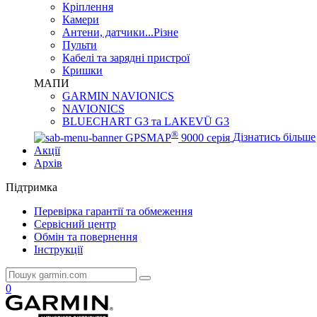
Кріплення
Камери
Антени, датчики...Різне
Пульти
Кабелі та зарядні пристрої
Кришки
МАПИ
GARMIN NAVIONICS
NAVIONICS
BLUECHART G3 та LAKEVÜ G3
®
GPSMAP
9000 серія
Дізнатись більше
Акції
Архів
Підтримка
Перевірка гарантії та обмеження
Сервісний центр
Обмін та повернення
Інструкції
0