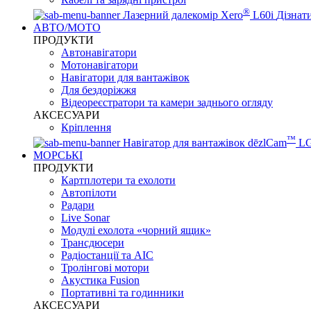
®
Лазерний далекомір Xero
L60i
Дізнат
АВТО/МОТО
ПРОДУКТИ
Автонавігатори
Мотонавігатори
Навігатори для вантажівок
Для бездоріжжя
Відеореєстратори та камери заднього огляду
АКСЕСУАРИ
Кріплення
™
Навігатор для вантажівок dēzlCam
L
МОРСЬКІ
ПРОДУКТИ
Картплотери та ехолоти
Автопілоти
Радари
Live Sonar
Модулі ехолота «чорний ящик»
Трансдюсери
Радіостанції та АІС
Тролінгові мотори
Акустика Fusion
Портативні та годинники
АКСЕСУАРИ