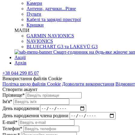
Камери
Антени, датчики...Різне
Пульти
Кабелі та зарядні пристрої
Кришки
МАПИ
GARMIN NAVIONICS
NAVIONICS
BLUECHART G3 та LAKEVÜ G3
Смарт-годинник на будь-яке жіноче зап
Акції
Архів
+38 044 299 85 07
Використання файлів Cookie
Політка щодо файлів Cookie
Дозволити використання
Відмовит
Створити акаунт
Прізвище*
Ім'я*
День народження
День народження члена родини
E-mail*
Телефон*
Пароль*