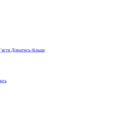
ʼястя
Дізнатись більше
ись