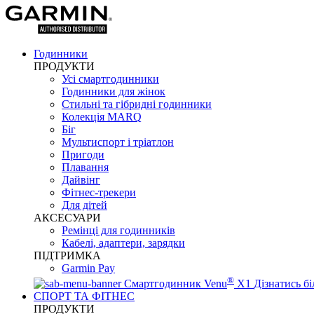
Годинники
ПРОДУКТИ
Усі смартгодинники
Годинники для жінок
Стильні та гібридні годинники
Колекція MARQ
Біг
Мультиспорт і тріатлон
Пригоди
Плавання
Дайвінг
Фітнес-трекери
Для дітей
АКСЕСУАРИ
Ремінці для годинників
Кабелі, адаптери, зарядки
ПІДТРИМКА
Garmin Pay
®
Смартгодинник Venu
X1
Дізнатись б
СПОРТ ТА ФІТНЕС
ПРОДУКТИ