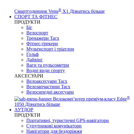
®
Смартгодинник Venu
X1
Дізнатись більше
СПОРТ ТА ФІТНЕС
ПРОДУКТИ
Біг
Велоспорт
Тренажери Tacx
Фітнес-трекери
Мультиспорт і тріатлон
Гольф
Дайвінг
Ваги та пульсометри
Водні види спорту
AKCЕСУАРИ
Велоаксесуари Tacx
Велозапчастини Tacx
Велосипедні аксесуари
®
Велокомп’ютер преміум-класу Edge
1050
Дізнатись більше
АУТДОР
ПРОДУКТИ
Портативні, туристичні GPS-навігатори
Супутникові комунікатори
Навігатори для бездоріжжя