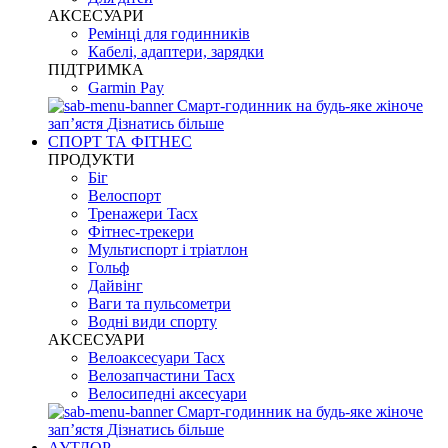
АКСЕСУАРИ
Ремінці для годинників
Кабелі, адаптери, зарядки
ПІДТРИМКА
Garmin Pay
Смарт-годинник на будь-яке жіноче
запʼястя
Дізнатись більше
СПОРТ ТА ФІТНЕС
ПРОДУКТИ
Біг
Велоспорт
Тренажери Tacx
Фітнес-трекери
Мультиспорт і тріатлон
Гольф
Дайвінг
Ваги та пульсометри
Водні види спорту
AKCЕСУАРИ
Велоаксесуари Tacx
Велозапчастини Tacx
Велосипедні аксесуари
Смарт-годинник на будь-яке жіноче
запʼястя
Дізнатись більше
АУТДОР