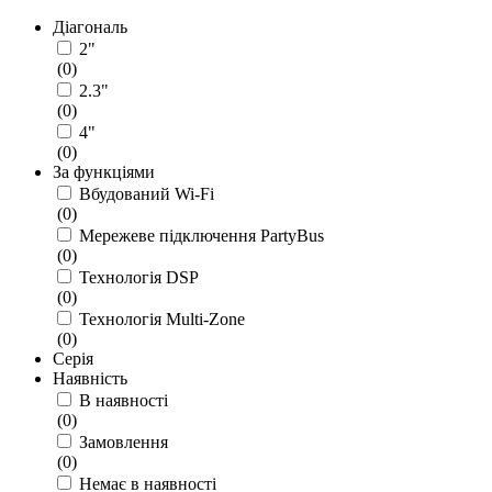
Діагональ
2"
(
0
)
2.3"
(
0
)
4"
(
0
)
За функціями
Вбудований Wi-Fi
(
0
)
Мережеве підключення PartyBus
(
0
)
Технологія DSP
(
0
)
Технологія Multi-Zone
(
0
)
Серія
Наявність
В наявності
(
0
)
Замовлення
(
0
)
Немає в наявності