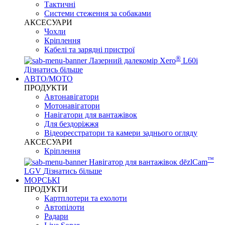
Тактичні
Системи стеження за собаками
АКСЕСУАРИ
Чохли
Кріплення
Кабелі та зарядні пристрої
®
Лазерний далекомір Xero
L60i
Дізнатись більше
АВТО/МОТО
ПРОДУКТИ
Автонавігатори
Мотонавігатори
Навігатори для вантажівок
Для бездоріжжя
Відеореєстратори та камери заднього огляду
АКСЕСУАРИ
Кріплення
™
Навігатор для вантажівок dēzlCam
LGV
Дізнатись більше
МОРСЬКІ
ПРОДУКТИ
Картплотери та ехолоти
Автопілоти
Радари