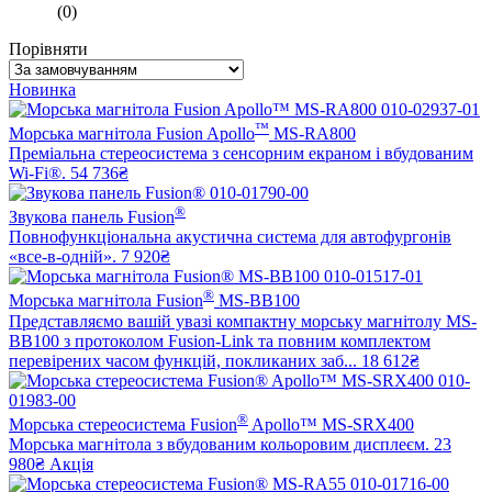
(
0
)
Порівняти
Новинка
™
Морська магнітола Fusion Apollo
MS-RA800
Преміальна стереосистема з сенсорним екраном і вбудованим
Wi-Fi®.
54 736₴
®
Звукова панель Fusion
Повнофункціональна акустична система для автофургонів
«все-в-одній».
7 920₴
®
Морська магнітола Fusion
MS-BB100
Представляємо вашій увазі компактну морську магнітолу MS-
BB100 з протоколом Fusion-Link та повним комплектом
перевірених часом функцій, покликаних заб...
18 612₴
®
Морська стереосистема Fusion
Apollo™ MS-SRX400
Морська магнітола з вбудованим кольоровим дисплеєм.
23
980₴
Акція