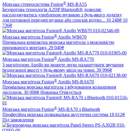
®
Морська стереосистема Fusion
MS-RA55
Бездротова технологія A2DP Bluetooth® дозволяє
насолоджуватись улюбленою музикою з будь-якого додатку
для потокової передачі музики або списків відтво...
10 248₴
10
736₴
®
Морська магнітола Fusion
Apollo WB670
Преміальна компактна морська магнітола з можливістю
прихованого монтажу.
29 040₴
®
Морська магнітола Fusion
Apollo MS-RA770
З магнітолою Apollo ви можете легко налаштувати звучання
бездоганної якості у будь-якому місці на човні.
39 996₴
®
Морська магнітола Fusion
Apollo MS-RA670
Преміальна морська магнітола з вбудованим кольоровим
дисплеєм.
30 008₴
Новинка
Очікується
®
Морська магнітола Fusion
MS-RA70 з Bluetooth
Професійна морська розважальна акустична система
18 612₴
Під замовлення