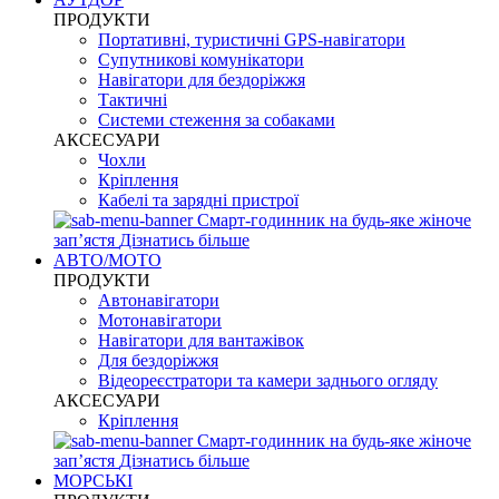
ПРОДУКТИ
Портативні, туристичні GPS-навігатори
Супутникові комунікатори
Навігатори для бездоріжжя
Тактичні
Системи стеження за собаками
АКСЕСУАРИ
Чохли
Кріплення
Кабелі та зарядні пристрої
Смарт-годинник на будь-яке жіноче
запʼястя
Дізнатись більше
АВТО/МОТО
ПРОДУКТИ
Автонавігатори
Мотонавігатори
Навігатори для вантажівок
Для бездоріжжя
Відеореєстратори та камери заднього огляду
АКСЕСУАРИ
Кріплення
Смарт-годинник на будь-яке жіноче
запʼястя
Дізнатись більше
МОРСЬКІ