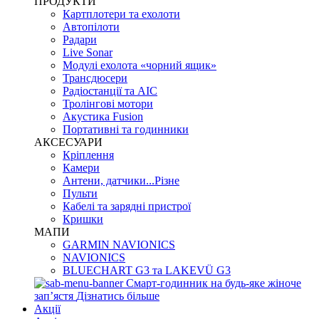
ПРОДУКТИ
Картплотери та ехолоти
Автопілоти
Радари
Live Sonar
Модулі ехолота «чорний ящик»
Трансдюсери
Радіостанції та АІС
Тролінгові мотори
Акустика Fusion
Портативні та годинники
АКСЕСУАРИ
Кріплення
Камери
Антени, датчики...Різне
Пульти
Кабелі та зарядні пристрої
Кришки
МАПИ
GARMIN NAVIONICS
NAVIONICS
BLUECHART G3 та LAKEVÜ G3
Смарт-годинник на будь-яке жіноче
запʼястя
Дізнатись більше
Акції