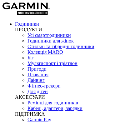
Годинники
ПРОДУКТИ
Усі смартгодинники
Годинники для жінок
Стильні та гібридні годинники
Колекція MARQ
Біг
Мультиспорт і тріатлон
Пригоди
Плавання
Дайвінг
Фітнес-трекери
Для дітей
АКСЕСУАРИ
Ремінці для годинників
Кабелі, адаптери, зарядки
ПІДТРИМКА
Garmin Pay