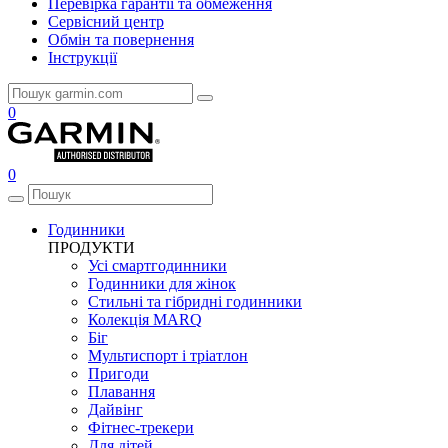
Перевірка гарантії та обмеження
Сервісний центр
Обмін та повернення
Інструкції
0
0
Годинники
ПРОДУКТИ
Усі смартгодинники
Годинники для жінок
Стильні та гібридні годинники
Колекція MARQ
Біг
Мультиспорт і тріатлон
Пригоди
Плавання
Дайвінг
Фітнес-трекери
Для дітей