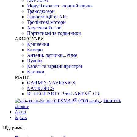
Live Sonar
Модулі ехолота «чорний ящик»
Трансдюсери
Радіостанції та АІС
Тролінгові мотори
Акустика Fusion
Портативні та годинники
АКСЕСУАРИ
Кріплення
Камери
Антени, датчики...Різне
Пульти
Кабелі та зарядні пристрої
Кришки
МАПИ
GARMIN NAVIONICS
NAVIONICS
BLUECHART G3 та LAKEVÜ G3
®
GPSMAP
9000 серія
Дізнатись
більше
Акції
Архів
Підтримка