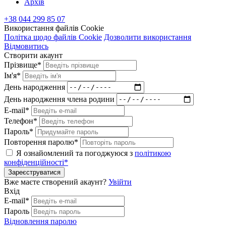
Архів
+38 044 299 85 07
Використання файлів Cookie
Політка щодо файлів Cookie
Дозволити використання
Відмовитись
Створити акаунт
Прізвище*
Ім'я*
День народження
День народження члена родини
E-mail*
Телефон*
Пароль*
Повторення паролю*
Я ознайомлений та погоджуюся з
політикою
конфіденційності*
Зареєструватися
Вже маєте створений акаунт?
Увійти
Вхід
E-mail*
Пароль
Відновлення паролю