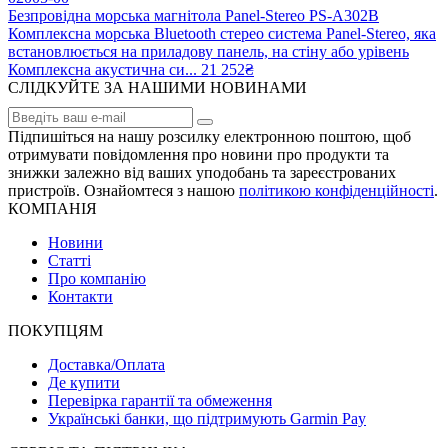
Безпровідна морська магнітола Panel-Stereo PS-A302B
Комплексна морська Bluetooth стерео система Panel-Stereo, яка
встановлюється на приладову панель, на стіну або урівень
Комплексна акустична си...
21 252₴
СЛІДКУЙТЕ ЗА НАШИМИ НОВИНАМИ
Підпишіться на нашу розсилку електронною поштою, щоб
отримувати повідомлення про новини про продукти та
знижки залежно від ваших уподобань та зареєстрованих
пристроїв. Ознайомтеся з нашою
політикою конфіденційності
.
КОМПАНІЯ
Новини
Статті
Про компанію
Контакти
ПОКУПЦЯМ
Доставка/Оплата
Де купити
Перевірка гарантії та обмеження
Українські банки, що підтримують Garmin Pay