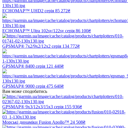
ECHOMAP™ UHD2 серія
85 272₴
ECHOMAP™ Ultra 102sv/122sv серія
86 100₴
GPSMAP® 7x2/9x2/12x2 серія
134 772₴
GPSMAP® 8400 серія
121 440₴
GPSMAP® 9000 серія
475 640₴
Вам може сподобатись
GPSMAP® 9x3/12x3/15x3 серія
155 936₴
Морські динаміки Fusion Apollo™
24 508₴