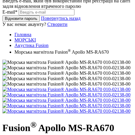
Введіть e-mail, який був використаний при реєстрації на сайті
задля відновлення втраченого паролю
E-mail*
Повернутись назад
Відновити пароль
У вас немає акаунту?
Створити
Головна
МОРСЬКІ
Акустика Fusion
®
Морська магнітола Fusion
Apollo MS-RA670
®
Fusion
Apollo MS-RA670