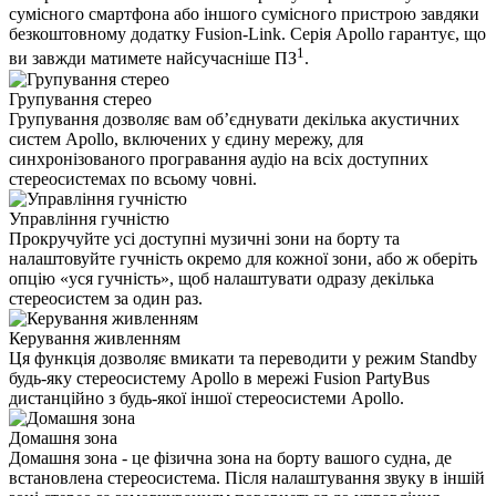
сумісного смартфона або іншого сумісного пристрою завдяки
безкоштовному додатку Fusion-Link. Серія Apollo гарантує, що
1
ви завжди матимете найсучасніше ПЗ
.
Групування стерео
Групування дозволяє вам об’єднувати декілька акустичних
систем Apollo, включених у єдину мережу, для
синхронізованого програвання аудіо на всіх доступних
стереосистемах по всьому човні.
Управління гучністю
Прокручуйте усі доступні музичні зони на борту та
налаштовуйте гучність окремо для кожної зони, або ж оберіть
опцію «уся гучність», щоб налаштувати одразу декілька
стереосистем за один раз.
Керування живленням
Ця функція дозволяє вмикати та переводити у режим Standby
будь-яку стереосистему Apollo в мережі Fusion PartyBus
дистанційно з будь-якої іншої стереосистеми Apollo.
Домашня зона
Домашня зона - це фізична зона на борту вашого судна, де
встановлена ​​стереосистема. Після налаштування звуку в іншій