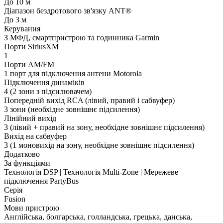
До 10 м
Діапазон бездротового зв'язку ANT®
До 3 м
Керування
З МФД, смартпристрою та годинника Garmin
Порти SiriusXM
1
Порти AM/FM
1 порт для підключення антени Motorola
Підключення динаміків
4 (2 зони з підсилювачем)
Попередній вихід RCA (лівий, правий і сабвуфер)
3 зони (необхідне зовнішнє підсилення)
Лінійний вихід
3 (лівий + правий на зону, необхідне зовнішнє підсилення)
Вихід на сабвуфер
3 (1 моновихід на зону, необхідне зовнішнє підсилення)
Додатково
За функціями
Технологія DSP | Технологія Multi-Zone | Мережеве
підключення PartyBus
Серія
Fusion
Мови пристрою
Англійська, болгарська, голландська, грецька, данська,