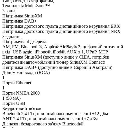
Так (з МФД і смартфоном)
Технологія Multi-Zone™
3 зони
Підтримка SiriusXM
Підтримка DAB+
Підтримка дротового пульта дистанційного керування ERX
Підтримка дротового пульта дистанційного керування NRX
З'єднання
Підтримувані джерела
AM, FM, Bluetooth®, Apple® AirPlay® 2, цифровий оптичний
вхід, USB аудіо, iPhone®, iPod®, AUX x 1, UPnP, MTP.
Підтримка SiriusXM (доступно лише у США, потрібен
додатковий автомобільний тюнер SiriusXM Connect)
Підтримка DAB+ (доступно лише в Європі й Австралії)
Допоміжні входи (RCA)
1
Порти Ethernet
1
Порти NMEA 2000
1 (50 мА)
Порти USB
Бездротовий зв'язок
Bluetooth 2,4 ГГц при номінальному значенні +12 дБм
ANT 2,4 ГГц при номінальному значенні +7 дБм
Діапазон бездротового зв'язку Bluetooth®