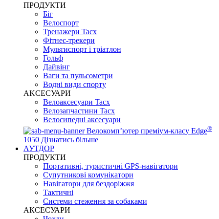
ПРОДУКТИ
Біг
Велоспорт
Тренажери Tacx
Фітнес-трекери
Мультиспорт і тріатлон
Гольф
Дайвінг
Ваги та пульсометри
Водні види спорту
AKCЕСУАРИ
Велоаксесуари Tacx
Велозапчастини Tacx
Велосипедні аксесуари
®
Велокомп’ютер преміум-класу Edge
1050
Дізнатись більше
АУТДОР
ПРОДУКТИ
Портативні, туристичні GPS-навігатори
Супутникові комунікатори
Навігатори для бездоріжжя
Тактичні
Системи стеження за собаками
АКСЕСУАРИ
Чохли