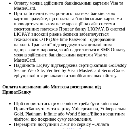
Оплату можна здійснити банківськими картами Visa та
MasterCard.
При здійсненні електронного платежа банківською
картою врахуйте, що оплата за банківськими картками
проводиться шляхом переадресації на сайт системи
електронних платежів Приват банку LIQPAY. В системі
LIQPAY високий рівень безпеки забезпечується
технологією OTP (One-time Password - одноразовий
пароль). Транзакції підтверджуються динамічним
одноразовим паролем, який надсилається в SMS.Оплату
можна здійснити банківськими картами Visa та
MasterCard.
Надійність LiqPay підтверджена сертифікатами GoDaddy
Secure Web Site, Verified by Visa і MasterCard SecureCode.
ері управління ризиками та запобігання шахрайству.
Оплата частинами або Миттєва розстрочка від
ПриватБанку
Щоб скористатись цим сервісом треба бути клієнтом
ПриватБанку та мати картку Універсальна, Універсальна
Gold, Platinum, Infinite або World Signia/Elite з кредитним
лімітом, що покриває суму замовлення.
Перевірити доступний ліміт по сервісу «Оплата