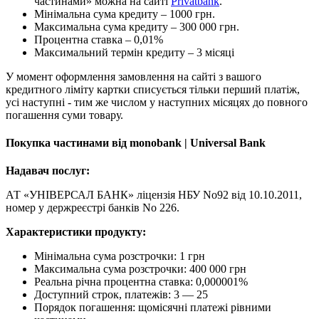
частинами» можна на сайті
Privatbank
.
Мінімальна сума кредиту – 1000 грн.
Максимальна сума кредиту – 300 000 грн.
Процентна ставка – 0,01%
Максимальний термін кредиту – 3 місяці
У момент оформлення замовлення на сайті з вашого
кредитного ліміту картки списується тільки перший платіж,
усі наступні - тим же числом у наступних місяцях до повного
погашення суми товару.
Покупка частинами від monobank | Universal Bank
Надавач послуг:
АТ «УНІВЕРСАЛ БАНК» ліцензія НБУ No92 від 10.10.2011,
номер у держреєстрі банків No 226.
Характеристики продукту:
Мінімальна сума розстрочки: 1 грн
Максимальна сума розстрочки: 400 000 грн
Реальна річна процентна ставка: 0,000001%
Доступний строк, платежів: 3 — 25
Порядок погашення: щомісячні платежі рівними