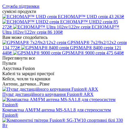
Служба підтримки
сумісні продукти
ECHOMAP™ UHD серія
43 263₴
ECHOMAP™ UHD2 серія
85
272₴
ECHOMAP™
Ultra 102sv/122sv серія
86 100₴
Вам може сподобатись
GPSMAP® 7x2/9x2/12x2 серія
134 772₴
GPSMAP® 8400 серія
121
440₴
GPSMAP® 9000 серія
475 640₴
Переглянути все
Пульти
Акустика Fusion
Кабелі та зарядні пристрої
Кейси, чохли та кришки
Антени, датчики...Різне
Пульт дистанційного керування Fusion® ARX
Компактна AM/FM антена MS-SA1.8 для стереосистем
Fusion®