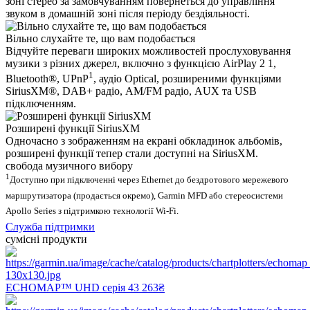
зоні стерео за замовчуванням повернеться до управління
звуком в домашній зоні після періоду бездіяльності.
Вільно слухайте те, що вам подобається
Відчуйте переваги широких можливостей прослуховування
музики з різних джерел, включно з функцією AirPlay 2 1,
1
Bluetooth®, UPnP
, аудіо Optical, розширеними функціями
SiriusXM®, DAB+ радіо, AM/FM радіо, AUX та USB
підключенням.
Розширені функції SiriusXM
Одночасно з зображенням на екрані обкладинок альбомів,
розширені функції тепер стали доступні на SiriusXM.
свобода музичного вибору
1
Доступно при підключенні через Ethernet до бездротового мережевого
маршрутизатора (продається окремо), Garmin MFD або стереосистеми
Apollo Series з підтримкою технології Wi-Fi.
Служба підтримки
сумісні продукти
ECHOMAP™ UHD серія
43 263₴