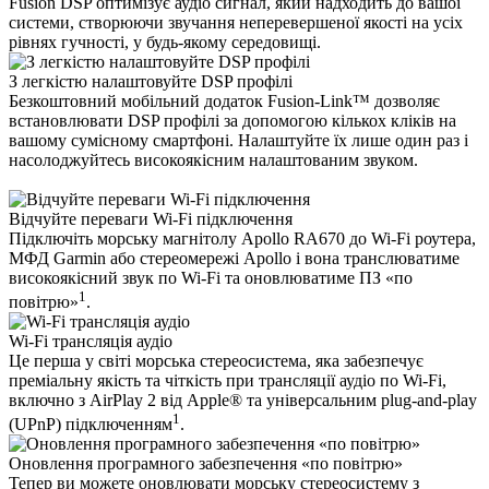
Fusion DSP оптимізує аудіо сигнал, який надходить до вашої
системи, створюючи звучання неперевершеної якості на усіх
рівнях гучності, у будь-якому середовищі.
З легкістю налаштовуйте DSP профілі
Безкоштовний мобільний додаток Fusion-Link™ дозволяє
встановлювати DSP профілі за допомогою кількох кліків на
вашому сумісному смартфоні. Налаштуйте їх лише один раз і
насолоджуйтесь високоякісним налаштованим звуком.
Відчуйте переваги Wi-Fi підключення
Підключіть морську магнітолу Apollo RA670 до Wi-Fi роутера,
МФД Garmin або стереомережі Apollo і вона транслюватиме
високоякісний звук по Wi-Fi та оновлюватиме ПЗ «по
1
повітрю»
.
Wi-Fi трансляція аудіо
Це перша у світі морська стереосистема, яка забезпечує
преміальну якість та чіткість при трансляції аудіо по Wi-Fi,
включно з AirPlay 2 від Apple® та універсальним plug-and-play
1
(UPnP) підключенням
.
Оновлення програмного забезпечення «по повітрю»
Тепер ви можете оновлювати морську стереосистему з