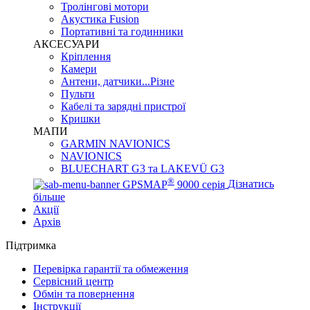
Тролінгові мотори
Акустика Fusion
Портативні та годинники
АКСЕСУАРИ
Кріплення
Камери
Антени, датчики...Різне
Пульти
Кабелі та зарядні пристрої
Кришки
МАПИ
GARMIN NAVIONICS
NAVIONICS
BLUECHART G3 та LAKEVÜ G3
®
GPSMAP
9000 серія
Дізнатись
більше
Акції
Архів
Підтримка
Перевірка гарантії та обмеження
Сервісний центр
Обмін та повернення
Інструкції