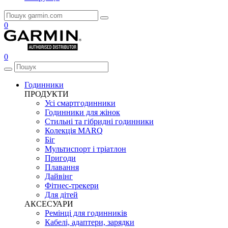
0
0
Годинники
ПРОДУКТИ
Усі смартгодинники
Годинники для жінок
Стильні та гібридні годинники
Колекція MARQ
Біг
Мультиспорт і тріатлон
Пригоди
Плавання
Дайвінг
Фітнес-трекери
Для дітей
АКСЕСУАРИ
Ремінці для годинників
Кабелі, адаптери, зарядки