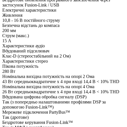
застосунок Fusion-Link / USB
Електричні характеристики
Живлення
10,8 - 16 В постійного струму
Безпечна відстань до компаса
200 мм
Струм (макс.)
15 А
Характеристики аудіо
Вбудований підсилювач
Клас-D (стереостабільний на 2 Ом)
Характеристики стерео
Пікова потужність
280 Вт
Номінальна вихідна потужність на опорі 2 Ома
43 Вт середньоквадратичне x 4 при вході 14,4 В < 10% THD
Номінальна вихідна потужність на опорі 4 Ома
26 Вт середньоквадратичне x 4 при вході 14,4 В < 10% THD
Вбудована цифрова обробка сигналу (DSP)
Так (з попередньо налаштованими профілями DSP за
допомогою Fusion-Link™)
Мережеве підключення PartyBus™
Так (дротове)
Бездротове керування Fusion-Link™