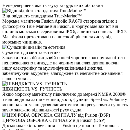
Неперевершена якість звуку за будь-яких обставин
Відповідність стандартам True-Marine™
Морська магнітола Fusion Apollo RA670 створена згідно з
філософією True-Marine від Fusion, її корпус має захист від
впливів морського середовища IPX6, а лицьова панель – IPX7.
Магнітола протестована на високий рівень захисту від
морських чинників.
Сучасний дизайн та естетика
Завдяки стильній лицьовій панелі чорного кольору магнітола
неперевершено виглядає на чорних панелях, доповнюючи
іншу електроніку та мультифункціональні дисплеї,
забезпечуючи акуратне, злагоджене та елегантне оснащення
вашого човна.
ШВИДКІСТЬ VS. ГУЧНІСТЬ
Якщо морську магнітолу підключено до мережі NMEA 2000®
з відповідним датчиком швидкості, функція Speed vs. Volume у
меню налаштувань дозволяє автоматично регулювати гучність
звуку залежно від швидкості руху судна.
ЦИФРОВА ОБРОБКА СИГНАЛУ від Fusion (DSP)
Досконала якість звучання – з Fusion це просто. Технологія