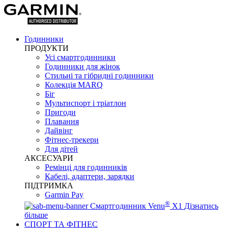
Годинники
ПРОДУКТИ
Усі смартгодинники
Годинники для жінок
Стильні та гібридні годинники
Колекція MARQ
Біг
Мультиспорт і тріатлон
Пригоди
Плавання
Дайвінг
Фітнес-трекери
Для дітей
АКСЕСУАРИ
Ремінці для годинників
Кабелі, адаптери, зарядки
ПІДТРИМКА
Garmin Pay
®
Смартгодинник Venu
X1
Дізнатись
більше
СПОРТ ТА ФІТНЕС