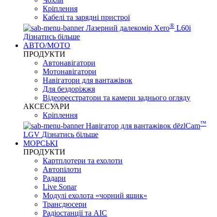
Кріплення
Кабелі та зарядні пристрої
®
Лазерний далекомір Xero
L60i
Дізнатись більше
АВТО/МОТО
ПРОДУКТИ
Автонавігатори
Мотонавігатори
Навігатори для вантажівок
Для бездоріжжя
Відеореєстратори та камери заднього огляду
АКСЕСУАРИ
Кріплення
™
Навігатор для вантажівок dēzlCam
LGV
Дізнатись більше
МОРСЬКІ
ПРОДУКТИ
Картплотери та ехолоти
Автопілоти
Радари
Live Sonar
Модулі ехолота «чорний ящик»
Трансдюсери
Радіостанції та АІС