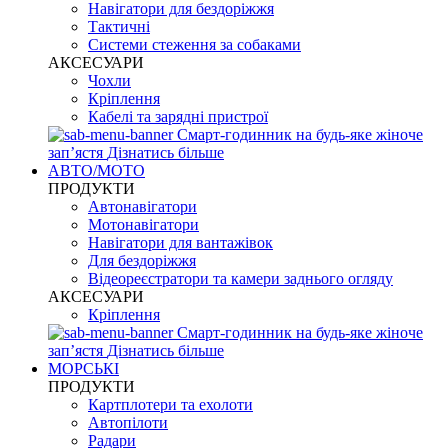
Навігатори для бездоріжжя
Тактичні
Системи стеження за собаками
АКСЕСУАРИ
Чохли
Кріплення
Кабелі та зарядні пристрої
Смарт-годинник на будь-яке жіноче
запʼястя
Дізнатись більше
АВТО/МОТО
ПРОДУКТИ
Автонавігатори
Мотонавігатори
Навігатори для вантажівок
Для бездоріжжя
Відеореєстратори та камери заднього огляду
АКСЕСУАРИ
Кріплення
Смарт-годинник на будь-яке жіноче
запʼястя
Дізнатись більше
МОРСЬКІ
ПРОДУКТИ
Картплотери та ехолоти
Автопілоти
Радари