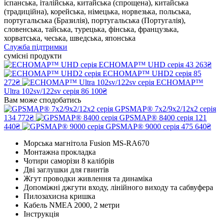
іспанська, італійська, китайська (спрощена), китайська
(традиційна), корейська, німецька, норвезька, польська,
португальська (Бразилія), португальська (Португалія),
словенська, тайська, турецька, фінська, французька,
хорватська, чеська, шведська, японська
Служба підтримки
сумісні продукти
ECHOMAP™ UHD серія
43 263₴
ECHOMAP™ UHD2 серія
85
272₴
ECHOMAP™
Ultra 102sv/122sv серія
86 100₴
Вам може сподобатись
GPSMAP® 7x2/9x2/12x2 серія
134 772₴
GPSMAP® 8400 серія
121
440₴
GPSMAP® 9000 серія
475 640₴
Морська магнітола Fusion MS-RA670
Монтажна прокладка
Чотири саморізи 8 калібрів
Дві заглушки для гвинтів
Жгут проводки живлення та динаміка
Допоміжні джгути входу, лінійного виходу та сабвуфера
Пилозахисна кришка
Кабель NMEA 2000, 2 метри
Інструкція