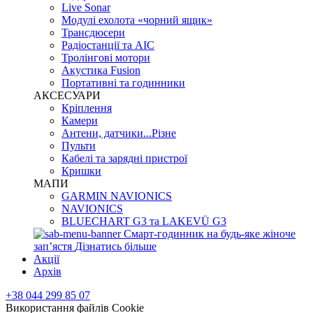
Live Sonar
Модулі ехолота «чорний ящик»
Трансдюсери
Радіостанції та АІС
Тролінгові мотори
Акустика Fusion
Портативні та годинники
АКСЕСУАРИ
Кріплення
Камери
Антени, датчики...Різне
Пульти
Кабелі та зарядні пристрої
Кришки
МАПИ
GARMIN NAVIONICS
NAVIONICS
BLUECHART G3 та LAKEVÜ G3
Смарт-годинник на будь-яке жіноче
запʼястя
Дізнатись більше
Акції
Архів
+38 044 299 85 07
Використання файлів Cookie