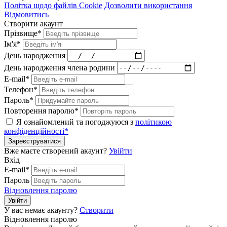
Політка щодо файлів Cookie
Дозволити використання
Відмовитись
Створити акаунт
Прізвище*
Ім'я*
День народження
День народження члена родини
E-mail*
Телефон*
Пароль*
Повторення паролю*
Я ознайомлений та погоджуюся з
політикою
конфіденційності*
Зареєструватися
Вже маєте створений акаунт?
Увійти
Вхід
E-mail*
Пароль
Відновлення паролю
Увійти
У вас немає акаунту?
Створити
Відновлення паролю