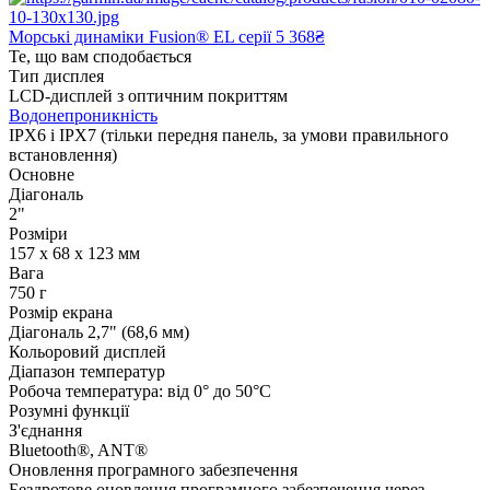
Морські динаміки Fusion® EL серії
5 368₴
Те, що вам сподобається
Тип дисплея
LCD-дисплей з оптичним покриттям
Водонепроникність
IPX6 і IPX7 (тільки передня панель, за умови правильного
встановлення)
Основне
Діагональ
2"
Розміри
157 x 68 x 123 мм
Вага
750 г
Розмір екрана
Діагональ 2,7" (68,6 мм)
Кольоровий дисплей
Діапазон температур
Робоча температура: від 0° до 50°C
Розумні функції
З'єднання
Bluetooth®, ANT®
Оновлення програмного забезпечення
Бездротове оновлення програмного забезпечення через