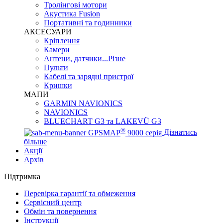
Тролінгові мотори
Акустика Fusion
Портативні та годинники
АКСЕСУАРИ
Кріплення
Камери
Антени, датчики...Різне
Пульти
Кабелі та зарядні пристрої
Кришки
МАПИ
GARMIN NAVIONICS
NAVIONICS
BLUECHART G3 та LAKEVÜ G3
®
GPSMAP
9000 серія
Дізнатись
більше
Акції
Архів
Підтримка
Перевірка гарантії та обмеження
Сервісний центр
Обмін та повернення
Інструкції