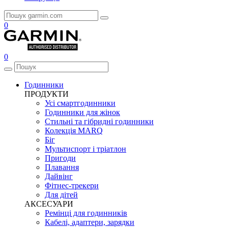
0
0
Годинники
ПРОДУКТИ
Усі смартгодинники
Годинники для жінок
Стильні та гібридні годинники
Колекція MARQ
Біг
Мультиспорт і тріатлон
Пригоди
Плавання
Дайвінг
Фітнес-трекери
Для дітей
АКСЕСУАРИ
Ремінці для годинників
Кабелі, адаптери, зарядки