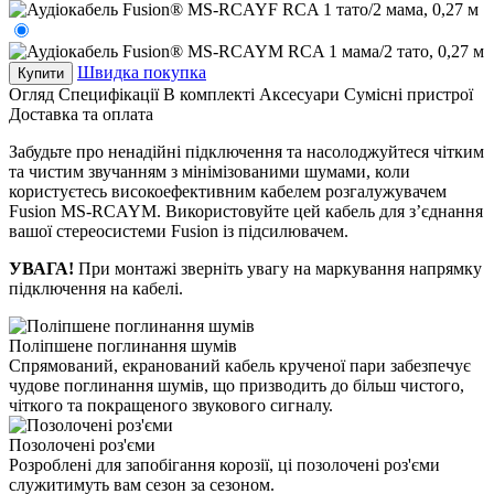
Швидка покупка
Купити
Огляд
Специфікації
В комплекті
Аксесуари
Сумісні пристрої
Доставка та оплата
Забудьте про ненадійні підключення та насолоджуйтеся чітким
та чистим звучанням з мінімізованими шумами, коли
користуєтесь високоефективним кабелем розгалужувачем
Fusion MS-RCAYM. Використовуйте цей кабель для з’єднання
вашої стереосистеми Fusion із підсилювачем.
УВАГА!
При монтажі зверніть увагу на маркування напрямку
підключення на кабелі.
Поліпшене поглинання шумів
Спрямований, екранований кабель крученої пари забезпечує
чудове поглинання шумів, що призводить до більш чистого,
чіткого та покращеного звукового сигналу.
Позолочені роз'єми
Розроблені для запобігання корозії, ці позолочені роз'єми
служитимуть вам сезон за сезоном.