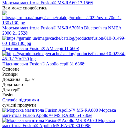
Морська магнітола Fusion® MS-RA60
13 156₴
Вам може сподобатись
Морська магнітола Fusion® MS-RA70N з Bluetooth та NMEA
2000
21 252₴
Підсилювачи Fusion® AM серії
11 660₴
Підсилювачи Fusion® Apollo серії
31 636₴
Основне
Розміри
Довжина – 0,3 м
Додатково
Для серії
Fusion
Служба підтримки
сумісні продукти
Морська
магнітола Fusion Apollo™ MS-RA800
54 736₴
Морська
магнітола Fusion® Apollo MS-RA670
30 008₴