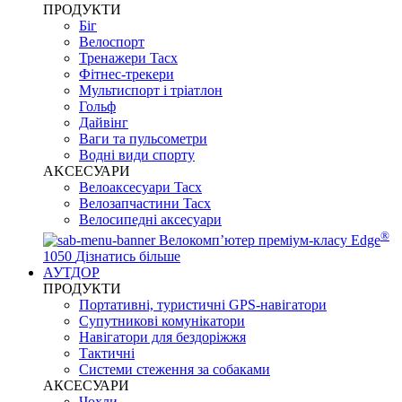
ПРОДУКТИ
Біг
Велоспорт
Тренажери Tacx
Фітнес-трекери
Мультиспорт і тріатлон
Гольф
Дайвінг
Ваги та пульсометри
Водні види спорту
AKCЕСУАРИ
Велоаксесуари Tacx
Велозапчастини Tacx
Велосипедні аксесуари
®
Велокомп’ютер преміум-класу Edge
1050
Дізнатись більше
АУТДОР
ПРОДУКТИ
Портативні, туристичні GPS-навігатори
Супутникові комунікатори
Навігатори для бездоріжжя
Тактичні
Системи стеження за собаками
АКСЕСУАРИ
Чохли