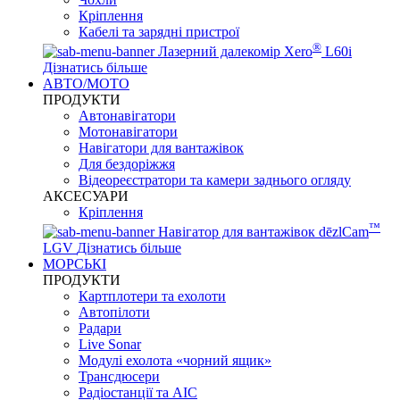
Кріплення
Кабелі та зарядні пристрої
®
Лазерний далекомір Xero
L60i
Дізнатись більше
АВТО/МОТО
ПРОДУКТИ
Автонавігатори
Мотонавігатори
Навігатори для вантажівок
Для бездоріжжя
Відеореєстратори та камери заднього огляду
АКСЕСУАРИ
Кріплення
™
Навігатор для вантажівок dēzlCam
LGV
Дізнатись більше
МОРСЬКІ
ПРОДУКТИ
Картплотери та ехолоти
Автопілоти
Радари
Live Sonar
Модулі ехолота «чорний ящик»
Трансдюсери
Радіостанції та АІС