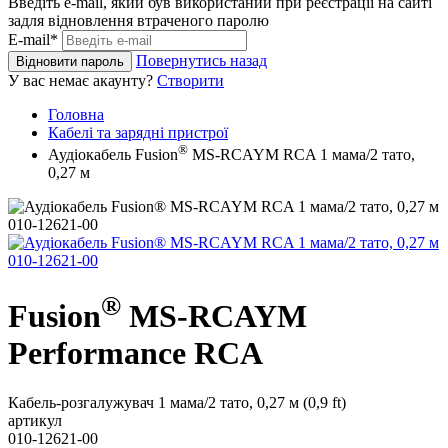
Введіть e-mail, який був використаний при реєстрації на сайті
задля відновлення втраченого паролю
E-mail*
Повернутись назад
Відновити пароль
У вас немає акаунту?
Створити
Головна
Кабелі та зарядні пристрої
®
Аудіокабель Fusion
MS-RCAYM RCA 1 мама/2 тато,
0,27 м
®
Fusion
MS-RCAYM
Performance RCA
Кабель-розгалужувач 1 мама/2 тато, 0,27 м (0,9 ft)
артикул
010-12621-00