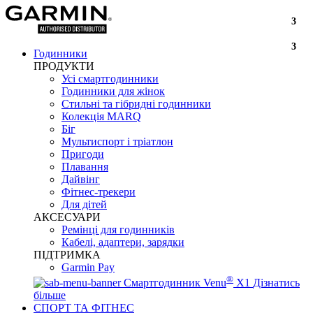
3
3
Годинники
ПРОДУКТИ
Усі смартгодинники
Годинники для жінок
Стильні та гібридні годинники
Колекція MARQ
Біг
Мультиспорт і тріатлон
Пригоди
Плавання
Дайвінг
Фітнес-трекери
Для дітей
АКСЕСУАРИ
Ремінці для годинників
Кабелі, адаптери, зарядки
ПІДТРИМКА
Garmin Pay
®
Смартгодинник Venu
X1
Дізнатись
більше
СПОРТ ТА ФІТНЕС