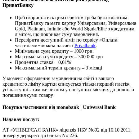
ПриватБанку
Щоб скористатись цим сервісом треба бути клієнтом
ПриватБанку та мати картку Універсальна, Універсальна
Gold, Platinum, Infinite або World Signia/Elite з кредитним
лімітом, що покриває суму замовлення.
Перевірити доступний ліміт по сервісу «Оплата
частинами» можна на сайті
Privatbank
.
Мінімальна сума кредиту – 1000 грн.
Максимальна сума кредиту – 300 000 грн.
Процентна ставка – 0,01%
Максимальний термін кредиту – 3 місяці
У момент оформлення замовлення на сайті з вашого
кредитного ліміту картки списується тільки перший платіж,
усі наступні - тим же числом у наступних місяцях до повного
погашення суми товару.
Покупка частинами від monobank | Universal Bank
Надавач послуг:
АТ «УНІВЕРСАЛ БАНК» ліцензія НБУ No92 від 10.10.2011,
номер у держреєстрі банків No 226.