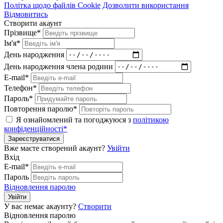
Політка щодо файлів Cookie
Дозволити використання
Відмовитись
Створити акаунт
Прізвище*
Ім'я*
День народження
День народження члена родини
E-mail*
Телефон*
Пароль*
Повторення паролю*
Я ознайомлений та погоджуюся з
політикою
конфіденційності*
Зареєструватися
Вже маєте створений акаунт?
Увійти
Вхід
E-mail*
Пароль
Відновлення паролю
Увійти
У вас немає акаунту?
Створити
Відновлення паролю