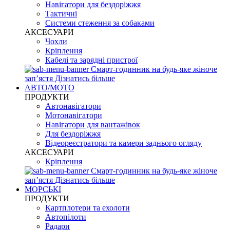
Навігатори для бездоріжжя
Тактичні
Системи стеження за собаками
АКСЕСУАРИ
Чохли
Кріплення
Кабелі та зарядні пристрої
Смарт-годинник на будь-яке жіноче
запʼястя
Дізнатись більше
АВТО/МОТО
ПРОДУКТИ
Автонавігатори
Мотонавігатори
Навігатори для вантажівок
Для бездоріжжя
Відеореєстратори та камери заднього огляду
АКСЕСУАРИ
Кріплення
Смарт-годинник на будь-яке жіноче
запʼястя
Дізнатись більше
МОРСЬКІ
ПРОДУКТИ
Картплотери та ехолоти
Автопілоти
Радари