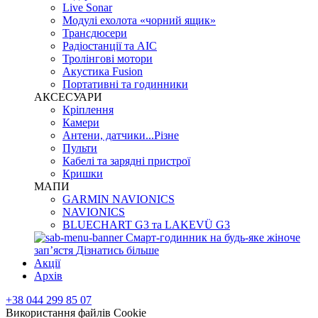
Live Sonar
Модулі ехолота «чорний ящик»
Трансдюсери
Радіостанції та АІС
Тролінгові мотори
Акустика Fusion
Портативні та годинники
АКСЕСУАРИ
Кріплення
Камери
Антени, датчики...Різне
Пульти
Кабелі та зарядні пристрої
Кришки
МАПИ
GARMIN NAVIONICS
NAVIONICS
BLUECHART G3 та LAKEVÜ G3
Смарт-годинник на будь-яке жіноче
запʼястя
Дізнатись більше
Акції
Архів
+38 044 299 85 07
Використання файлів Cookie