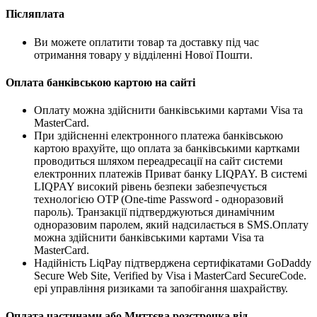
Післяплата
Ви можете оплатити товар та доставку під час
отримання товару у відділенні Нової Пошти.
Оплата банківською картою на сайті
Оплату можна здійснити банківськими картами Visa та
MasterCard.
При здійсненні електронного платежа банківською
картою врахуйте, що оплата за банківськими картками
проводиться шляхом переадресації на сайт системи
електронних платежів Приват банку LIQPAY. В системі
LIQPAY високий рівень безпеки забезпечується
технологією OTP (One-time Password - одноразовий
пароль). Транзакції підтверджуються динамічним
одноразовим паролем, який надсилається в SMS.Оплату
можна здійснити банківськими картами Visa та
MasterCard.
Надійність LiqPay підтверджена сертифікатами GoDaddy
Secure Web Site, Verified by Visa і MasterCard SecureCode.
ері управління ризиками та запобігання шахрайству.
Оплата частинами або Миттєва розстрочка від