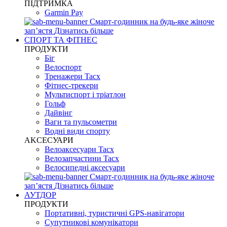
ПІДТРИМКА
Garmin Pay
Смарт-годинник на будь-яке жіноче
запʼястя
Дізнатись більше
СПОРТ ТА ФІТНЕС
ПРОДУКТИ
Біг
Велоспорт
Тренажери Tacx
Фітнес-трекери
Мультиспорт і тріатлон
Гольф
Дайвінг
Ваги та пульсометри
Водні види спорту
AKCЕСУАРИ
Велоаксесуари Tacx
Велозапчастини Tacx
Велосипедні аксесуари
Смарт-годинник на будь-яке жіноче
запʼястя
Дізнатись більше
АУТДОР
ПРОДУКТИ
Портативні, туристичні GPS-навігатори
Супутникові комунікатори