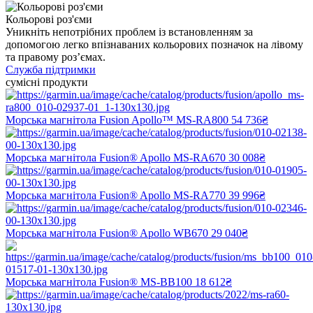
Кольорові роз'єми
Уникніть непотрібних проблем із встановленням за
допомогою легко впізнаваних кольорових позначок на лівому
та правому роз’ємах.
Служба підтримки
сумісні продукти
Морська магнітола Fusion Apollo™ MS-RA800
54 736₴
Морська магнітола Fusion® Apollo MS-RA670
30 008₴
Морська магнітола Fusion® Apollo MS-RA770
39 996₴
Морська магнітола Fusion® Apollo WB670
29 040₴
Морська магнітола Fusion® MS-BB100
18 612₴