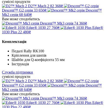
сумісні продукти
D2™ Mach 2
82 368₴
Descent™ G2 серія
33 650₴
Descent™
Mk2 серія
68 640₴
Вам може сподобатись
Descent™ Mk3 серія
74 360₴
Edge® 1030
27 760₴
Edge®
1030 Plus
22 480₴
Комплектація
Педалі Rally RK100
Кріплення для шипів
Шайби для Q-коефіцієнта 55 мм
Інструкція
Служба підтримки
сумісні продукти
D2™ Mach 2
82 368₴
Descent™ G2 серія
33 650₴
Descent™
Mk2 серія
68 640₴
Вам може сподобатись
Descent™ Mk3 серія
74 360₴
Edge® 1030
27 760₴
Edge®
1030 Plus
22 480₴