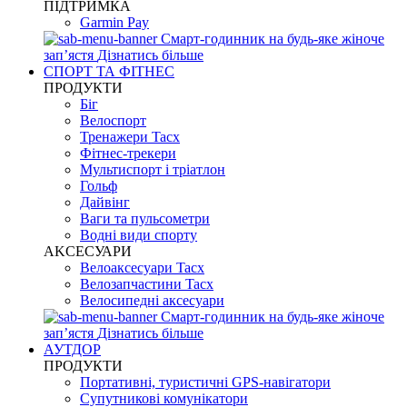
ПІДТРИМКА
Garmin Pay
Смарт-годинник на будь-яке жіноче
запʼястя
Дізнатись більше
СПОРТ ТА ФІТНЕС
ПРОДУКТИ
Біг
Велоспорт
Тренажери Tacx
Фітнес-трекери
Мультиспорт і тріатлон
Гольф
Дайвінг
Ваги та пульсометри
Водні види спорту
AKCЕСУАРИ
Велоаксесуари Tacx
Велозапчастини Tacx
Велосипедні аксесуари
Смарт-годинник на будь-яке жіноче
запʼястя
Дізнатись більше
АУТДОР
ПРОДУКТИ
Портативні, туристичні GPS-навігатори
Супутникові комунікатори