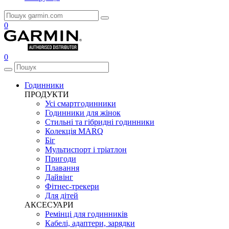
0
0
Годинники
ПРОДУКТИ
Усі смартгодинники
Годинники для жінок
Стильні та гібридні годинники
Колекція MARQ
Біг
Мультиспорт і тріатлон
Пригоди
Плавання
Дайвінг
Фітнес-трекери
Для дітей
АКСЕСУАРИ
Ремінці для годинників
Кабелі, адаптери, зарядки