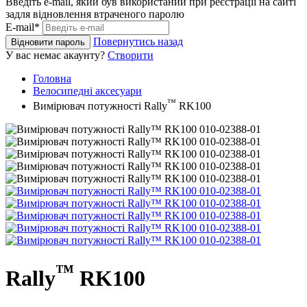
Введіть e-mail, який був використаний при реєстрації на сайті
задля відновлення втраченого паролю
E-mail*
Повернутись назад
Відновити пароль
У вас немає акаунту?
Створити
Головна
Велосипедні аксесуари
™
Вимірювач потужності Rally
RK100
™
Rally
RK100