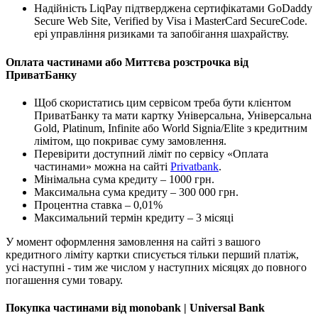
Надійність LiqPay підтверджена сертифікатами GoDaddy
Secure Web Site, Verified by Visa і MasterCard SecureCode.
ері управління ризиками та запобігання шахрайству.
Оплата частинами або Миттєва розстрочка від
ПриватБанку
Щоб скористатись цим сервісом треба бути клієнтом
ПриватБанку та мати картку Універсальна, Універсальна
Gold, Platinum, Infinite або World Signia/Elite з кредитним
лімітом, що покриває суму замовлення.
Перевірити доступний ліміт по сервісу «Оплата
частинами» можна на сайті
Privatbank
.
Мінімальна сума кредиту – 1000 грн.
Максимальна сума кредиту – 300 000 грн.
Процентна ставка – 0,01%
Максимальний термін кредиту – 3 місяці
У момент оформлення замовлення на сайті з вашого
кредитного ліміту картки списується тільки перший платіж,
усі наступні - тим же числом у наступних місяцях до повного
погашення суми товару.
Покупка частинами від monobank | Universal Bank