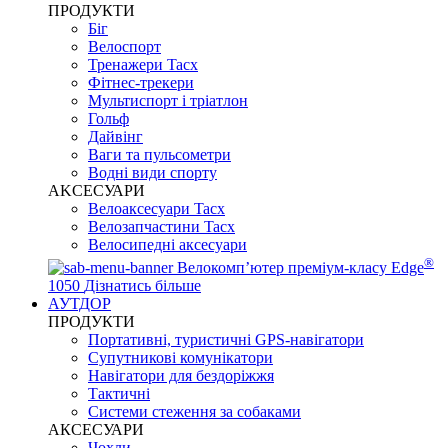
ПРОДУКТИ
Біг
Велоспорт
Тренажери Tacx
Фітнес-трекери
Мультиспорт і тріатлон
Гольф
Дайвінг
Ваги та пульсометри
Водні види спорту
AKCЕСУАРИ
Велоаксесуари Tacx
Велозапчастини Tacx
Велосипедні аксесуари
®
Велокомп’ютер преміум-класу Edge
1050
Дізнатись більше
АУТДОР
ПРОДУКТИ
Портативні, туристичні GPS-навігатори
Супутникові комунікатори
Навігатори для бездоріжжя
Тактичні
Системи стеження за собаками
АКСЕСУАРИ
Чохли