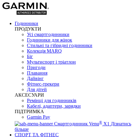
Годинники
ПРОДУКТИ
Усі смартгодинники
Годинники для жінок
Стильні та гібридні годинники
Колекція MARQ
Біг
Мультиспорт і тріатлон
Пригоди
Плавання
Дайвінг
Фітнес-трекери
Для дітей
АКСЕСУАРИ
Ремінці для годинників
Кабелі, адаптери, зарядки
ПІДТРИМКА
Garmin Pay
®
Смартгодинник Venu
X1
Дізнатись
більше
СПОРТ ТА ФІТНЕС