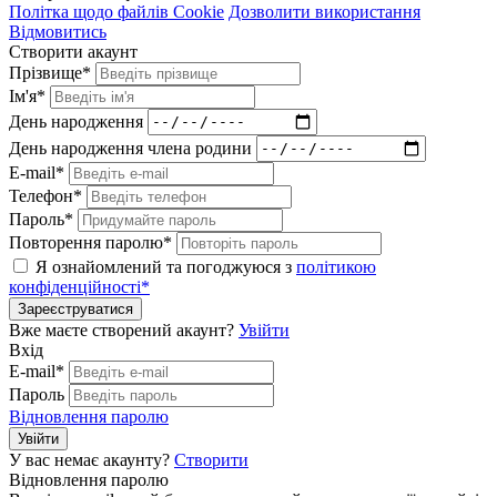
Політка щодо файлів Cookie
Дозволити використання
Відмовитись
Створити акаунт
Прізвище*
Ім'я*
День народження
День народження члена родини
E-mail*
Телефон*
Пароль*
Повторення паролю*
Я ознайомлений та погоджуюся з
політикою
конфіденційності*
Зареєструватися
Вже маєте створений акаунт?
Увійти
Вхід
E-mail*
Пароль
Відновлення паролю
Увійти
У вас немає акаунту?
Створити
Відновлення паролю