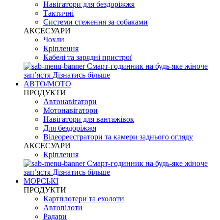
Навігатори для бездоріжжя
Тактичні
Системи стеження за собаками
АКСЕСУАРИ
Чохли
Кріплення
Кабелі та зарядні пристрої
Смарт-годинник на будь-яке жіноче
запʼястя
Дізнатись більше
АВТО/МОТО
ПРОДУКТИ
Автонавігатори
Мотонавігатори
Навігатори для вантажівок
Для бездоріжжя
Відеореєстратори та камери заднього огляду
АКСЕСУАРИ
Кріплення
Смарт-годинник на будь-яке жіноче
запʼястя
Дізнатись більше
МОРСЬКІ
ПРОДУКТИ
Картплотери та ехолоти
Автопілоти
Радари