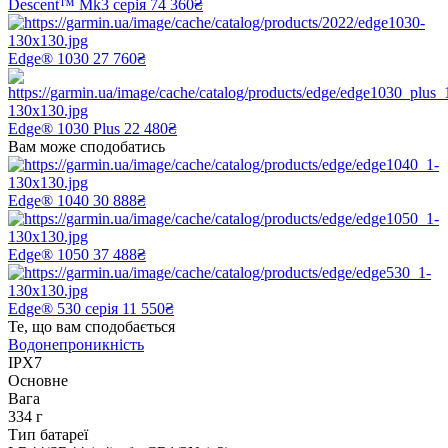
Descent™ Mk3 серія
74 360₴
Edge® 1030
27 760₴
Edge® 1030 Plus
22 480₴
Вам може сподобатись
Edge® 1040
30 888₴
Edge® 1050
37 488₴
Edge® 530 серія
11 550₴
Те, що вам сподобається
Водонепроникність
IPX7
Основне
Вага
334 г
Тип батареї