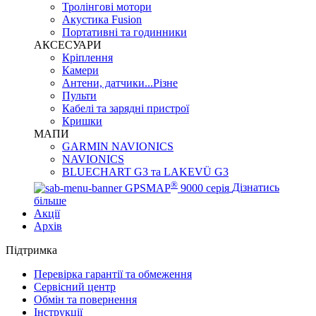
Тролінгові мотори
Акустика Fusion
Портативні та годинники
АКСЕСУАРИ
Кріплення
Камери
Антени, датчики...Різне
Пульти
Кабелі та зарядні пристрої
Кришки
МАПИ
GARMIN NAVIONICS
NAVIONICS
BLUECHART G3 та LAKEVÜ G3
®
GPSMAP
9000 серія
Дізнатись
більше
Акції
Архів
Підтримка
Перевірка гарантії та обмеження
Сервісний центр
Обмін та повернення
Інструкції