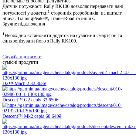
Ще більше способів тренуватись
Датчик потужності Rally RK100 дозволяє передавати дані
1
потужності у додатки
сторонніх розробників, на кшталт
Strava, TrainingPeaks®, TrainerRoad та інших.
Зручне підключення
1
Необхідно встановити додаток на сумісний смартфон та
синхронізувати його з Rally RK100.
Служба підтримки
сумісні продукти
D2™ Mach 2
82 368₴
Descent™ G2 серія
33 650₴
Descent™ Mk2 серія
68 640₴