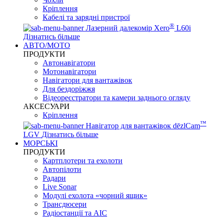
Кріплення
Кабелі та зарядні пристрої
®
Лазерний далекомір Xero
L60i
Дізнатись більше
АВТО/МОТО
ПРОДУКТИ
Автонавігатори
Мотонавігатори
Навігатори для вантажівок
Для бездоріжжя
Відеореєстратори та камери заднього огляду
АКСЕСУАРИ
Кріплення
™
Навігатор для вантажівок dēzlCam
LGV
Дізнатись більше
МОРСЬКІ
ПРОДУКТИ
Картплотери та ехолоти
Автопілоти
Радари
Live Sonar
Модулі ехолота «чорний ящик»
Трансдюсери
Радіостанції та АІС