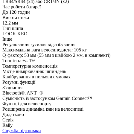
LR44/SR44 (x4) або CR1/3N (x2)
Час роботи батареї
До 120 годин
Висота стека
12,2 мм
Тип шипа
LOOK KEO
Інше
Регулювання зусилля відстібування
Максимальна вага велосипедиста: 105 кг
Q-фактор: 53 мм (55 мм з шайбою 2 мм, в комплекті)
Точність: +/- 1%
Температурна компенсація
Місце вимірювання: шпиндель
Калібрування в польових умовах
Розумні функції
З'єднання
Bluetooth®, ANT+®
Сумісність із застосунком Garmin Connect™
Функції для велоспорту
Розширена динаміка їзди на велосипеді
Додатково
Серія
Rally
Служба підтримки