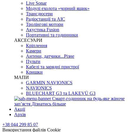
Live Sonar
Модулі ехолота «чорний ящик»
Трансдюсери
Радіостанції та АІС
Тролінгові мотори
Акустика Fusion
Портативні та годинники
АКСЕСУАРИ
Кріплення
Камери
Антени, датчики...Різне
Пульти
Кабелі та зарядні пристрої
Кришки
МАПИ
GARMIN NAVIONICS
NAVIONICS
BLUECHART G3 та LAKEVÜ G3
Смарт-годинник на будь-яке жіноче
запʼястя
Дізнатись більше
Акції
Архів
+38 044 299 85 07
Використання файлів Cookie