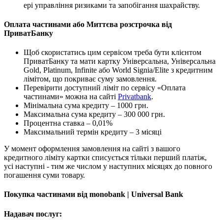
ері управління ризиками та запобігання шахрайству.
Оплата частинами або Миттєва розстрочка від
ПриватБанку
Щоб скористатись цим сервісом треба бути клієнтом
ПриватБанку та мати картку Універсальна, Універсальна
Gold, Platinum, Infinite або World Signia/Elite з кредитним
лімітом, що покриває суму замовлення.
Перевірити доступний ліміт по сервісу «Оплата
частинами» можна на сайті
Privatbank
.
Мінімальна сума кредиту – 1000 грн.
Максимальна сума кредиту – 300 000 грн.
Процентна ставка – 0,01%
Максимальний термін кредиту – 3 місяці
У момент оформлення замовлення на сайті з вашого
кредитного ліміту картки списується тільки перший платіж,
усі наступні - тим же числом у наступних місяцях до повного
погашення суми товару.
Покупка частинами від monobank | Universal Bank
Надавач послуг: