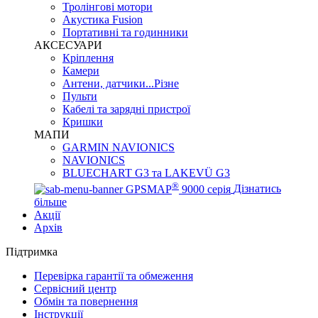
Тролінгові мотори
Акустика Fusion
Портативні та годинники
АКСЕСУАРИ
Кріплення
Камери
Антени, датчики...Різне
Пульти
Кабелі та зарядні пристрої
Кришки
МАПИ
GARMIN NAVIONICS
NAVIONICS
BLUECHART G3 та LAKEVÜ G3
®
GPSMAP
9000 серія
Дізнатись
більше
Акції
Архів
Підтримка
Перевірка гарантії та обмеження
Сервісний центр
Обмін та повернення
Інструкції