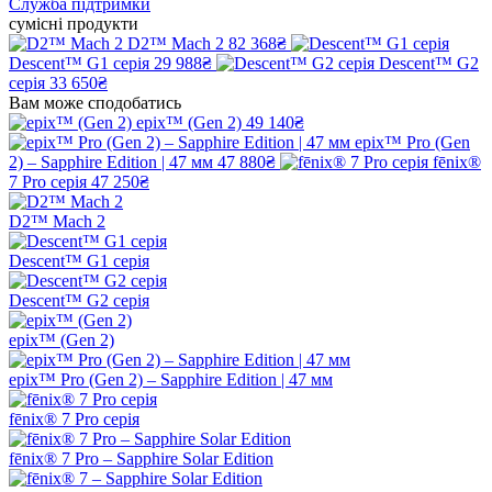
Служба підтримки
сумісні продукти
D2™ Mach 2
82 368₴
Descent™ G1 серія
29 988₴
Descent™ G2
серія
33 650₴
Вам може сподобатись
epix™ (Gen 2)
49 140₴
epix™ Pro (Gen
2) – Sapphire Edition | 47 мм
47 880₴
fēnix®
7 Pro серія
47 250₴
D2™ Mach 2
Descent™ G1 серія
Descent™ G2 серія
epix™ (Gen 2)
epix™ Pro (Gen 2) – Sapphire Edition | 47 мм
fēnix® 7 Pro серія
fēnix® 7 Pro – Sapphire Solar Edition