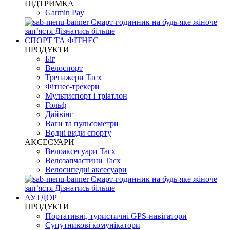
ПІДТРИМКА
Garmin Pay
Смарт-годинник на будь-яке жіноче
запʼястя
Дізнатись більше
СПОРТ ТА ФІТНЕС
ПРОДУКТИ
Біг
Велоспорт
Тренажери Tacx
Фітнес-трекери
Мультиспорт і тріатлон
Гольф
Дайвінг
Ваги та пульсометри
Водні види спорту
AKCЕСУАРИ
Велоаксесуари Tacx
Велозапчастини Tacx
Велосипедні аксесуари
Смарт-годинник на будь-яке жіноче
запʼястя
Дізнатись більше
АУТДОР
ПРОДУКТИ
Портативні, туристичні GPS-навігатори
Супутникові комунікатори