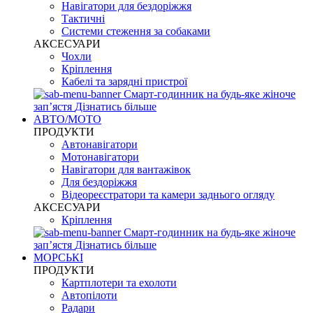
Навігатори для бездоріжжя
Тактичні
Системи стеження за собаками
АКСЕСУАРИ
Чохли
Кріплення
Кабелі та зарядні пристрої
Смарт-годинник на будь-яке жіноче
запʼястя
Дізнатись більше
АВТО/МОТО
ПРОДУКТИ
Автонавігатори
Мотонавігатори
Навігатори для вантажівок
Для бездоріжжя
Відеореєстратори та камери заднього огляду
АКСЕСУАРИ
Кріплення
Смарт-годинник на будь-яке жіноче
запʼястя
Дізнатись більше
МОРСЬКІ
ПРОДУКТИ
Картплотери та ехолоти
Автопілоти
Радари