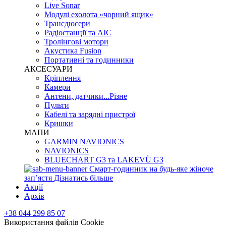
Live Sonar
Модулі ехолота «чорний ящик»
Трансдюсери
Радіостанції та АІС
Тролінгові мотори
Акустика Fusion
Портативні та годинники
АКСЕСУАРИ
Кріплення
Камери
Антени, датчики...Різне
Пульти
Кабелі та зарядні пристрої
Кришки
МАПИ
GARMIN NAVIONICS
NAVIONICS
BLUECHART G3 та LAKEVÜ G3
Смарт-годинник на будь-яке жіноче
запʼястя
Дізнатись більше
Акції
Архів
+38 044 299 85 07
Використання файлів Cookie