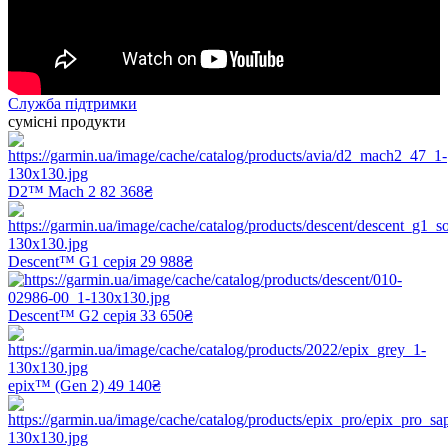
Служба підтримки
сумісні продукти
D2™ Mach 2
82 368₴
Descent™ G1 серія
29 988₴
Descent™ G2 серія
33 650₴
epix™ (Gen 2)
49 140₴