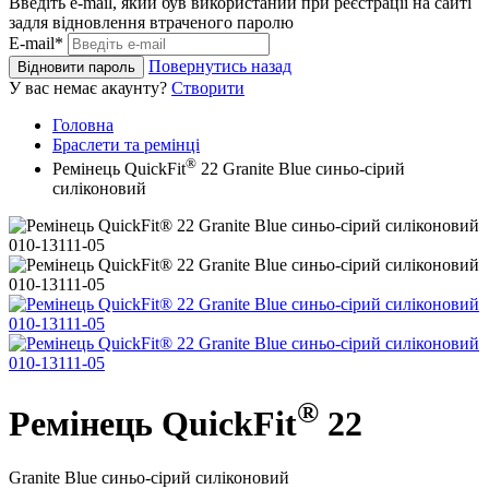
Введіть e-mail, який був використаний при реєстрації на сайті
задля відновлення втраченого паролю
E-mail*
Повернутись назад
Відновити пароль
У вас немає акаунту?
Створити
Головна
Браслети та ремінці
®
Ремінець QuickFit
22 Granite Blue синьо-сірий
силіконовий
®
Ремінець QuickFit
22
Granite Blue синьо-сірий силіконовий