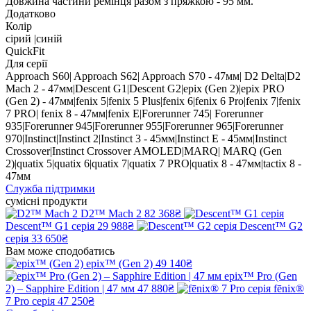
Довжина частини ремінця разом з пряжкою - 95 мм.
Додатково
Колір
сірий |синій
QuickFit
Для серії
Approach S60| Approach S62| Approach S70 - 47мм| D2 Delta|D2
Mach 2 - 47мм|Descent G1|Descent G2|epix (Gen 2)|epix PRO
(Gen 2) - 47мм|fenix 5|fenix 5 Plus|fenix 6|fenix 6 Pro|fenix 7|fenix
7 PRO| fenix 8 - 47мм|fenix E|Forerunner 745| Forerunner
935|Forerunner 945|Forerunner 955|Forerunner 965|Forerunner
970|Instinct|Instinct 2|Instinct 3 - 45мм|Instinct E - 45мм|Instinct
Crossover|Instinct Crossover AMOLED|MARQ| MARQ (Gen
2)|quatix 5|quatix 6|quatix 7|quatix 7 PRO|quatix 8 - 47мм|tactix 8 -
47мм
Служба підтримки
сумісні продукти
D2™ Mach 2
82 368₴
Descent™ G1 серія
29 988₴
Descent™ G2
серія
33 650₴
Вам може сподобатись
epix™ (Gen 2)
49 140₴
epix™ Pro (Gen
2) – Sapphire Edition | 47 мм
47 880₴
fēnix®
7 Pro серія
47 250₴