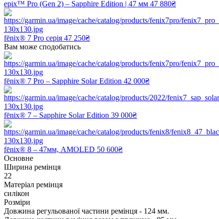
epix™ Pro (Gen 2) – Sapphire Edition | 47 мм
47 880₴
fēnix® 7 Pro серія
47 250₴
Вам може сподобатись
fēnix® 7 Pro – Sapphire Solar Edition
42 000₴
fēnix® 7 – Sapphire Solar Edition
39 000₴
fēnix® 8 – 47мм, AMOLED
50 600₴
Основне
Ширина ремінця
22
Матеріал ремінця
силікон
Розміри
Довжина регульованої частини ремінця - 124 мм.