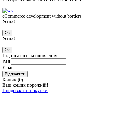
eCommerce development without borders
Успіх!
Ok
Успіх!
Ok
Підписатись на оновлення
Ім'я
Email
Відправити
Кошик (
0
)
Ваш кошик порожній!
Продовжити покупки