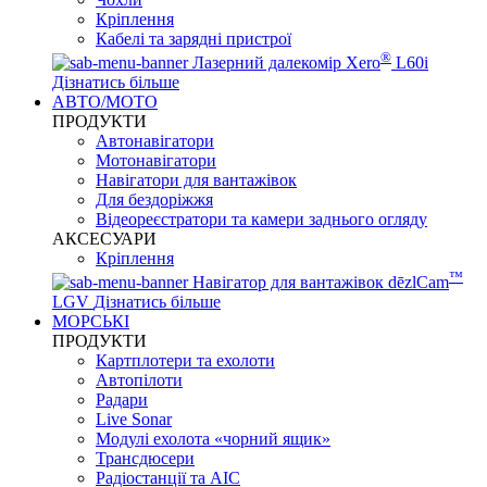
Кріплення
Кабелі та зарядні пристрої
®
Лазерний далекомір Xero
L60i
Дізнатись більше
АВТО/МОТО
ПРОДУКТИ
Автонавігатори
Мотонавігатори
Навігатори для вантажівок
Для бездоріжжя
Відеореєстратори та камери заднього огляду
АКСЕСУАРИ
Кріплення
™
Навігатор для вантажівок dēzlCam
LGV
Дізнатись більше
МОРСЬКІ
ПРОДУКТИ
Картплотери та ехолоти
Автопілоти
Радари
Live Sonar
Модулі ехолота «чорний ящик»
Трансдюсери
Радіостанції та АІС