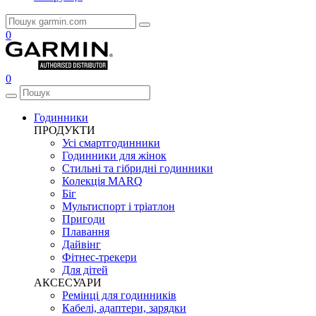
0
0
Годинники
ПРОДУКТИ
Усі смартгодинники
Годинники для жінок
Стильні та гібридні годинники
Колекція MARQ
Біг
Мультиспорт і тріатлон
Пригоди
Плавання
Дайвінг
Фітнес-трекери
Для дітей
АКСЕСУАРИ
Ремінці для годинників
Кабелі, адаптери, зарядки