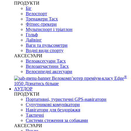
ПРОДУКТИ
Біг
Велоспорт
Тренажери Tacx
Фітнес-трекери
Мультиспорт і тріатлон
Гольф
Дайвінг
Ваги та пульсометри
Водні види спорту
AKCЕСУАРИ
Велоаксесуари Tacx
Велозапчастини Tacx
Велосипедні аксесуари
®
Велокомп’ютер преміум-класу Edge
1050
Дізнатись більше
АУТДОР
ПРОДУКТИ
Портативні, туристичні GPS-навігатори
Супутникові комунікатори
Навігатори для бездоріжжя
Тактичні
Системи стеження за собаками
АКСЕСУАРИ
Чохли