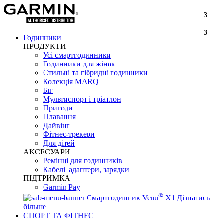
3
3
Годинники
ПРОДУКТИ
Усі смартгодинники
Годинники для жінок
Стильні та гібридні годинники
Колекція MARQ
Біг
Мультиспорт і тріатлон
Пригоди
Плавання
Дайвінг
Фітнес-трекери
Для дітей
АКСЕСУАРИ
Ремінці для годинників
Кабелі, адаптери, зарядки
ПІДТРИМКА
Garmin Pay
®
Смартгодинник Venu
X1
Дізнатись
більше
СПОРТ ТА ФІТНЕС