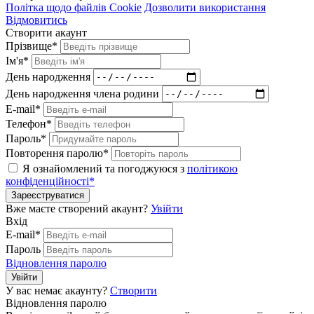
Політка щодо файлів Cookie
Дозволити використання
Відмовитись
Створити акаунт
Прізвище*
Ім'я*
День народження
День народження члена родини
E-mail*
Телефон*
Пароль*
Повторення паролю*
Я ознайомлений та погоджуюся з
політикою
конфіденційності*
Зареєструватися
Вже маєте створений акаунт?
Увійти
Вхід
E-mail*
Пароль
Відновлення паролю
Увійти
У вас немає акаунту?
Створити
Відновлення паролю