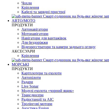
Чохли
Кріплення
Кабелі та зарядні пристрої
Смарт-годинник на будь-яке жіноче зап
АВТО/МОТО
ПРОДУКТИ
Автонавігатори
Мотонавігатори
Навігатори для вантажівок
Для бездоріжжя
Відеореєстратори та камери заднього огляду
АКСЕСУАРИ
Кріплення
Смарт-годинник на будь-яке жіноче зап
МОРСЬКІ
ПРОДУКТИ
Картплотери та ехолоти
Автопілоти
Радари
Live Sonar
Модулі ехолота «чорний ящик»
Трансдюсери
Радіостанції та АІС
Тролінгові мотори
Акустика Fusion