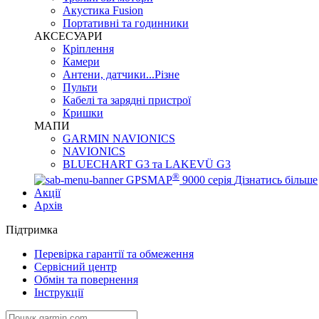
Акустика Fusion
Портативні та годинники
АКСЕСУАРИ
Кріплення
Камери
Антени, датчики...Різне
Пульти
Кабелі та зарядні пристрої
Кришки
МАПИ
GARMIN NAVIONICS
NAVIONICS
BLUECHART G3 та LAKEVÜ G3
®
GPSMAP
9000 серія
Дізнатись більше
Акції
Архів
Підтримка
Перевірка гарантії та обмеження
Сервісний центр
Обмін та повернення
Інструкції