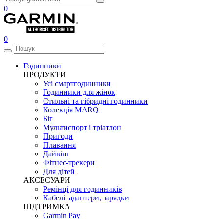
0
0
Годинники
ПРОДУКТИ
Усі смартгодинники
Годинники для жінок
Стильні та гібридні годинники
Колекція MARQ
Біг
Мультиспорт і тріатлон
Пригоди
Плавання
Дайвінг
Фітнес-трекери
Для дітей
АКСЕСУАРИ
Ремінці для годинників
Кабелі, адаптери, зарядки
ПІДТРИМКА
Garmin Pay