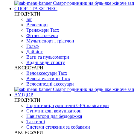
Смарт-годинник на будь-яке жіноче зап
СПОРТ ТА ФІТНЕС
ПРОДУКТИ
Біг
Велоспорт
Тренажери Tacx
Фітнес-трекери
Мультиспорт і тріатлон
Гольф
Дайвінг
Ваги та пульсометри
Водні види спорту
AKCЕСУАРИ
Велоаксесуари Tacx
Велозапчастини Tacx
Велосипедні аксесуари
Смарт-годинник на будь-яке жіноче зап
АУТДОР
ПРОДУКТИ
Портативні, туристичні GPS-навігатори
Супутникові комунікатори
Навігатори для бездоріжжя
Тактичні
Системи стеження за собаками
АКСЕСУАРИ