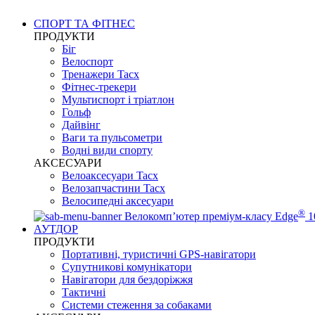
СПОРТ ТА ФІТНЕС
ПРОДУКТИ
Біг
Велоспорт
Тренажери Tacx
Фітнес-трекери
Мультиспорт і тріатлон
Гольф
Дайвінг
Ваги та пульсометри
Водні види спорту
AKCЕСУАРИ
Велоаксесуари Tacx
Велозапчастини Tacx
Велосипедні аксесуари
®
Велокомп’ютер преміум-класу Edge
1
АУТДОР
ПРОДУКТИ
Портативні, туристичні GPS-навігатори
Супутникові комунікатори
Навігатори для бездоріжжя
Тактичні
Системи стеження за собаками