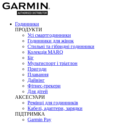
Годинники
ПРОДУКТИ
Усі смартгодинники
Годинники для жінок
Стильні та гібридні годинники
Колекція MARQ
Біг
Мультиспорт і тріатлон
Пригоди
Плавання
Дайвінг
Фітнес-трекери
Для дітей
АКСЕСУАРИ
Ремінці для годинників
Кабелі, адаптери, зарядки
ПІДТРИМКА
Garmin Pay