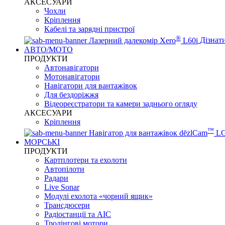
АКСЕСУАРИ
Чохли
Кріплення
Кабелі та зарядні пристрої
®
Лазерний далекомір Xero
L60i
Дізнат
АВТО/МОТО
ПРОДУКТИ
Автонавігатори
Мотонавігатори
Навігатори для вантажівок
Для бездоріжжя
Відеореєстратори та камери заднього огляду
АКСЕСУАРИ
Кріплення
™
Навігатор для вантажівок dēzlCam
L
МОРСЬКІ
ПРОДУКТИ
Картплотери та ехолоти
Автопілоти
Радари
Live Sonar
Модулі ехолота «чорний ящик»
Трансдюсери
Радіостанції та АІС
Тролінгові мотори