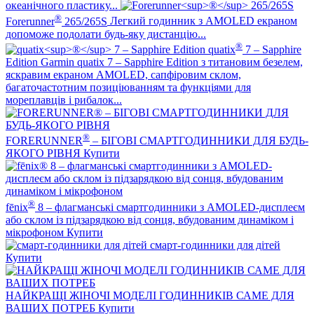
океанічного пластику...
®
Forerunner
265/265S
Легкий годинник з AMOLED екраном
допоможе подолати будь-яку дистанцію...
®
quatix
7 – Sapphire
Edition
Garmin quatix 7 – Sapphire Edition з титановим безелем,
яскравим екраном AMOLED, сапфіровим склом,
багаточастотним позиціюванням та функціями для
мореплавців і рибалок...
®
FORERUNNER
– БІГОВІ СМАРТГОДИННИКИ ДЛЯ БУДЬ-
ЯКОГО РІВНЯ
Купити
®
fēnix
8 – флагманські смартгодинники з AMOLED-дисплеєм
або склом із підзарядкою від сонця, вбудованим динаміком і
мікрофоном
Купити
смарт-годинники для дітей
Купити
НАЙКРАЩІ ЖІНОЧІ МОДЕЛІ ГОДИННИКІВ САМЕ ДЛЯ
ВАШИХ ПОТРЕБ
Купити