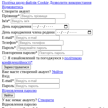
Політка щодо файлів Cookie
Дозволити використання
Відмовитись
Створити акаунт
Прізвище*
Ім'я*
День народження
День народження члена родини
E-mail*
Телефон*
Пароль*
Повторення паролю*
Я ознайомлений та погоджуюся з
політикою
конфіденційності*
Зареєструватися
Вже маєте створений акаунт?
Увійти
Вхід
E-mail*
Пароль
Відновлення паролю
Увійти
У вас немає акаунту?
Створити
Відновлення паролю