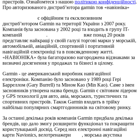
пристроїв. Ознайомтеся з нашою
політикою конфіденційності
.
Про авторизованого дистрибʼютора garmin тов «навіоніка»
«НАВІОНІКА»
є офіційним та ексклюзивним
дистриб’ютором Garmin на території України з 2007 року.
Компанія була заснована у 2002 році та входить в групу IT-
компаній
«ВЕРСІЯ»
.
«НАВІОНІКА»
вже понад 20 років
представляє найкращі у своїй галузі торгові марки у морській,
автомобільній, авіаційній, спортивній і портативній
навігаційній електроніці та в повсякденному житті.
«НАВІОНІКА» була багаторазово нагороджена відзнаками за
визначні досягнення у продажах та бізнесі в цілому.
Garmin - це американський виробник навігаційної
електроніки. Компанію було засновано у 1989 році Гері
Барреллом (Gary Burrell) та Міном Као (Min Kao). Саме з імен
засновників утворена назва бренду. Garmin є світовим лідером
у GPS технології для авто, авіа, морських, туристичних та
спортивних пристроїв. Також Garmin входить в трійку
найбільш популярних смартгодинників на світовому ринку.
За останні декілька років компанія Garmin придбала декілька
брендів, що дало змогу розширити функціонал та покращити
користувацький досвід. Серед них електронні навігаційні
карти Navionics, велотренажери
Tacx
, морська акустика