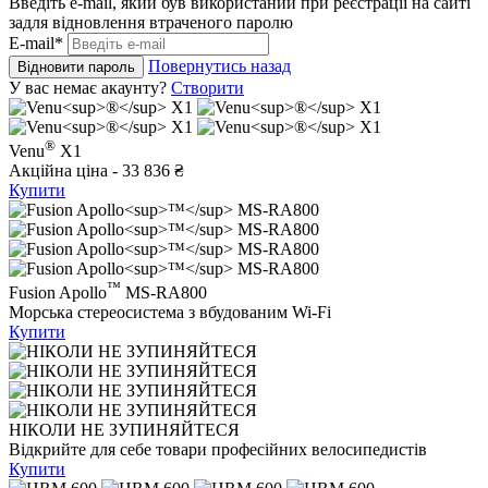
Введіть e-mail, який був використаний при реєстрації на сайті
задля відновлення втраченого паролю
E-mail*
Повернутись назад
Відновити пароль
У вас немає акаунту?
Створити
®
Venu
X1
Акційна ціна - 33 836 ₴
Купити
™
Fusion Apollo
MS-RA800
Морська стереосистема з вбудованим Wi-Fi
Купити
НІКОЛИ НЕ ЗУПИНЯЙТЕСЯ
Відкрийте для себе товари професійних велосипедистів
Купити