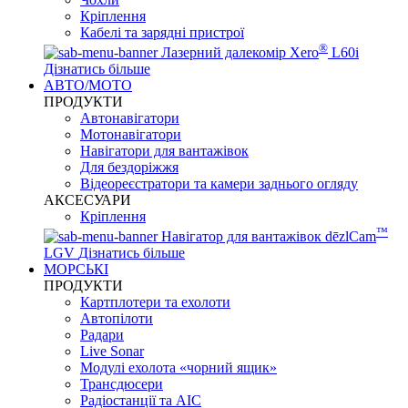
Кріплення
Кабелі та зарядні пристрої
®
Лазерний далекомір Xero
L60i
Дізнатись більше
АВТО/МОТО
ПРОДУКТИ
Автонавігатори
Мотонавігатори
Навігатори для вантажівок
Для бездоріжжя
Відеореєстратори та камери заднього огляду
АКСЕСУАРИ
Кріплення
™
Навігатор для вантажівок dēzlCam
LGV
Дізнатись більше
МОРСЬКІ
ПРОДУКТИ
Картплотери та ехолоти
Автопілоти
Радари
Live Sonar
Модулі ехолота «чорний ящик»
Трансдюсери
Радіостанції та АІС