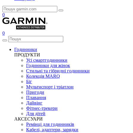
0
0
Годинники
ПРОДУКТИ
Усі смартгодинники
Годинники для жінок
Стильні та гібридні годинники
Колекція MARQ
Біг
Мультиспорт і тріатлон
Пригоди
Плавання
Дайвінг
Фітнес-трекери
Для дітей
АКСЕСУАРИ
Ремінці для годинників
Кабелі, адаптери, зарядки