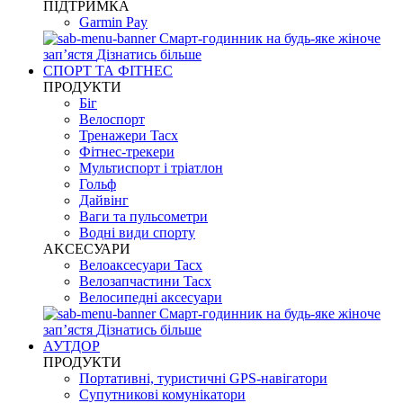
ПІДТРИМКА
Garmin Pay
Смарт-годинник на будь-яке жіноче
запʼястя
Дізнатись більше
СПОРТ ТА ФІТНЕС
ПРОДУКТИ
Біг
Велоспорт
Тренажери Tacx
Фітнес-трекери
Мультиспорт і тріатлон
Гольф
Дайвінг
Ваги та пульсометри
Водні види спорту
AKCЕСУАРИ
Велоаксесуари Tacx
Велозапчастини Tacx
Велосипедні аксесуари
Смарт-годинник на будь-яке жіноче
запʼястя
Дізнатись більше
АУТДОР
ПРОДУКТИ
Портативні, туристичні GPS-навігатори
Супутникові комунікатори