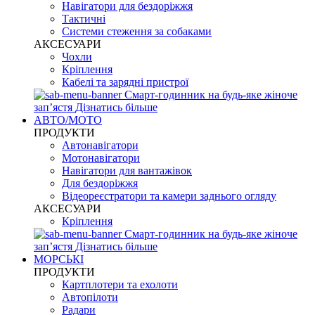
Навігатори для бездоріжжя
Тактичні
Системи стеження за собаками
АКСЕСУАРИ
Чохли
Кріплення
Кабелі та зарядні пристрої
Смарт-годинник на будь-яке жіноче
запʼястя
Дізнатись більше
АВТО/МОТО
ПРОДУКТИ
Автонавігатори
Мотонавігатори
Навігатори для вантажівок
Для бездоріжжя
Відеореєстратори та камери заднього огляду
АКСЕСУАРИ
Кріплення
Смарт-годинник на будь-яке жіноче
запʼястя
Дізнатись більше
МОРСЬКІ
ПРОДУКТИ
Картплотери та ехолоти
Автопілоти
Радари