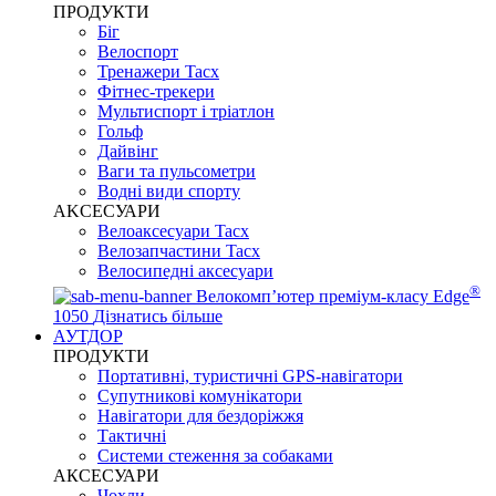
ПРОДУКТИ
Біг
Велоспорт
Тренажери Tacx
Фітнес-трекери
Мультиспорт і тріатлон
Гольф
Дайвінг
Ваги та пульсометри
Водні види спорту
AKCЕСУАРИ
Велоаксесуари Tacx
Велозапчастини Tacx
Велосипедні аксесуари
®
Велокомп’ютер преміум-класу Edge
1050
Дізнатись більше
АУТДОР
ПРОДУКТИ
Портативні, туристичні GPS-навігатори
Супутникові комунікатори
Навігатори для бездоріжжя
Тактичні
Системи стеження за собаками
АКСЕСУАРИ
Чохли