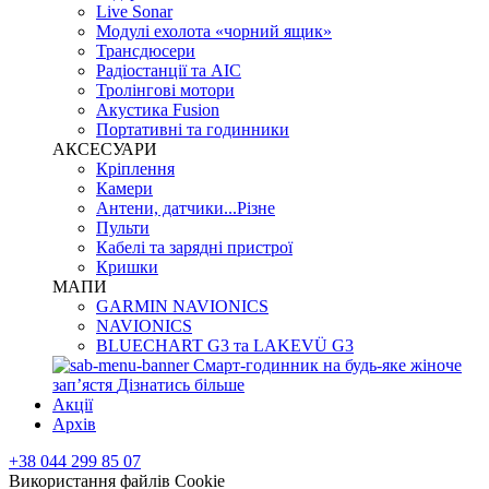
Live Sonar
Модулі ехолота «чорний ящик»
Трансдюсери
Радіостанції та АІС
Тролінгові мотори
Акустика Fusion
Портативні та годинники
АКСЕСУАРИ
Кріплення
Камери
Антени, датчики...Різне
Пульти
Кабелі та зарядні пристрої
Кришки
МАПИ
GARMIN NAVIONICS
NAVIONICS
BLUECHART G3 та LAKEVÜ G3
Смарт-годинник на будь-яке жіноче
запʼястя
Дізнатись більше
Акції
Архів
+38 044 299 85 07
Використання файлів Cookie