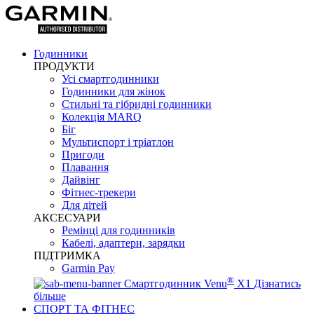
Годинники
ПРОДУКТИ
Усі смартгодинники
Годинники для жінок
Стильні та гібридні годинники
Колекція MARQ
Біг
Мультиспорт і тріатлон
Пригоди
Плавання
Дайвінг
Фітнес-трекери
Для дітей
АКСЕСУАРИ
Ремінці для годинників
Кабелі, адаптери, зарядки
ПІДТРИМКА
Garmin Pay
®
Смартгодинник Venu
X1
Дізнатись
більше
СПОРТ ТА ФІТНЕС