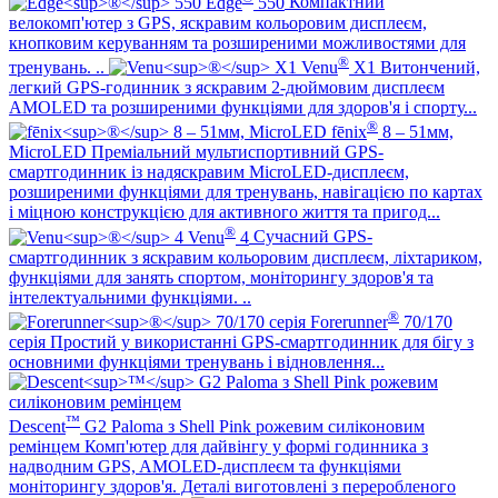
Edge
550
Компактний
велокомп'ютер з GPS, яскравим кольоровим дисплеєм,
кнопковим керуванням та розширеними можливостями для
®
тренувань. ..
Venu
X1
Витончений,
легкий GPS-годинник з яскравим 2-дюймовим дисплеєм
AMOLED та розширеними функціями для здоров'я і спорту...
®
fēnix
8 – 51мм,
MicroLED
Преміальний мультиспортивний GPS-
смартгодинник із надяскравим MicroLED-дисплеєм,
розширеними функціями для тренувань, навігацією по картах
і міцною конструкцією для активного життя та пригод...
®
Venu
4
Сучасний GPS-
смартгодинник з яскравим кольоровим дисплеєм, ліхтариком,
функціями для занять спортом, моніторингу здоров'я та
інтелектуальними функціями. ..
®
Forerunner
70/170
серія
Простий у використанні GPS-смартгодинник для бігу з
основними функціями тренувань і відновлення...
™
Descent
G2 Paloma з Shell Pink рожевим силіконовим
ремінцем
Комп'ютер для дайвінгу у формі годинника з
надводним GPS, AMOLED-дисплеєм та функціями
моніторингу здоров'я. Деталі виготовлені з переробленого