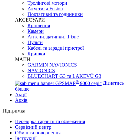
Тролінгові мотори
Акустика Fusion
Портативні та годинники
АКСЕСУАРИ
Кріплення
Камери
Антени, датчики...Різне
Пульти
Кабелі та зарядні пристрої
Кришки
МАПИ
GARMIN NAVIONICS
NAVIONICS
BLUECHART G3 та LAKEVÜ G3
®
GPSMAP
9000 серія
Дізнатись
більше
Акції
Архів
Підтримка
Перевірка гарантії та обмеження
Сервісний центр
Обмін та повернення
Інструкції