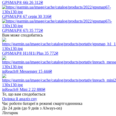
GPSMAP® 66i
26 312₴
GPSMAP® 67 серія
30 316₴
GPSMAP® 67i
35 772₴
Вам може сподобатись
GPSMAP® H1/H1i Plus
35 772₴
inReach® Messenger
15 444₴
inReach® Mini 2
22 880₴
Те, що вам сподобається
Оцінка й аналіз сну
Час роботи батареї в режимі смартгодинника
До 24 днів (до 9 днів з Always-on)
Ліхтарик