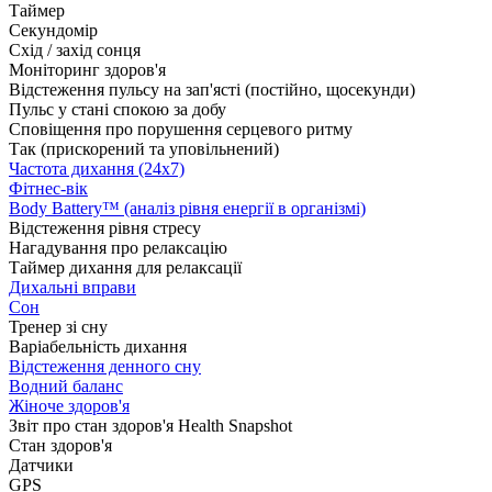
Таймер
Секундомір
Схід / захід сонця
Моніторинг здоров'я
Відстеження пульсу на зап'ясті (постійно, щосекунди)
Пульс у стані спокою за добу
Сповіщення про порушення серцевого ритму
Так (прискорений та уповільнений)
Частота дихання (24x7)
Фітнес-вік
Body Battery™ (аналіз рівня енергії в організмі)
Відстеження рівня стресу
Нагадування про релаксацію
Таймер дихання для релаксації
Дихальні вправи
Сон
Тренер зі сну
Варіабельність дихання
Відстеження денного сну
Водний баланс
Жіноче здоров'я
Звіт про стан здоров'я Health Snapshot
Стан здоров'я
Датчики
GPS