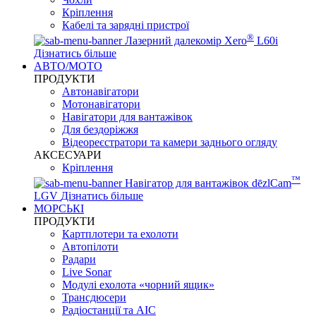
Кріплення
Кабелі та зарядні пристрої
®
Лазерний далекомір Xero
L60i
Дізнатись більше
АВТО/МОТО
ПРОДУКТИ
Автонавігатори
Мотонавігатори
Навігатори для вантажівок
Для бездоріжжя
Відеореєстратори та камери заднього огляду
АКСЕСУАРИ
Кріплення
™
Навігатор для вантажівок dēzlCam
LGV
Дізнатись більше
МОРСЬКІ
ПРОДУКТИ
Картплотери та ехолоти
Автопілоти
Радари
Live Sonar
Модулі ехолота «чорний ящик»
Трансдюсери
Радіостанції та АІС