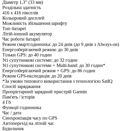
Діаметр 1,3″ (33 мм)
Роздільна здатність
416 x 416 пікселів
Кольоровий дисплей
Можливість збільшення шрифту
Тип батареї
Літій-іонний акумулятор
Час роботи батареї
Режим смартгодинника: до 24 днів (до 9 днів з Always-on)
Енергозберігаючий режим: до 30 днів
Тільки GPS: до 40 годин
Усі супутникові системи: до 32 годин
Усі супутникові системи + Multi-band: до 30 годин*
Енергозберігаючий режим + GPS: до 86 годин
Режим GPS-експедиція: до 20 днів
*За умови типового використання з технологією SatIQ
Спосіб заряджання
Пропрієтарний зарядний пристрій Garmin
Пам'ять / історія
4 Гб
Функції годинника
Час / дата
Синхронізація часу по GPS
Автоперехід на літній час
Будильник