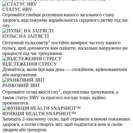
СТАТУС HRV
Отримайте глибше розуміння вашого загального стану
здоров'я, відстежуючи варіабельність серцевого ритму під час
сну.
ПУЛЬС НА ЗАП'ЯСТІ
1
Оптичний пульсометр
постійно вимірює частоту вашого
пульсу, щоб допомогти вам оцінити, наскільки напружено ви
працюєте під час тренування.
ВІДСТЕЖЕННЯ СТРЕСУ
Дізнайтеся, яким був ваш день — спокійним, врівноваженим
або напруженим.
РАНКОВИЙ ЗВІТ
1
Отримайте огляд якості сну
, перспективи тренування, а
також статус HRV та прогноз погоди тощо, щойно
прокинетеся.
ФУНКЦІЯ HEALTH SNAPSHOT™
Запишіть 2-хвилинну сесію, щоб отримати ключові показники
здоров'я, а потім створіть звіт, щоб поділитися ним зі своїм
лікарем або тренером.