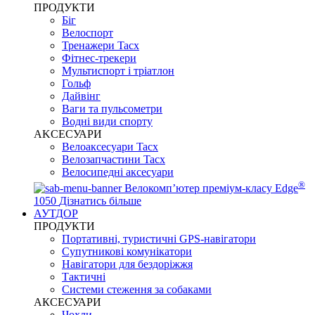
ПРОДУКТИ
Біг
Велоспорт
Тренажери Tacx
Фітнес-трекери
Мультиспорт і тріатлон
Гольф
Дайвінг
Ваги та пульсометри
Водні види спорту
AKCЕСУАРИ
Велоаксесуари Tacx
Велозапчастини Tacx
Велосипедні аксесуари
®
Велокомп’ютер преміум-класу Edge
1050
Дізнатись більше
АУТДОР
ПРОДУКТИ
Портативні, туристичні GPS-навігатори
Супутникові комунікатори
Навігатори для бездоріжжя
Тактичні
Системи стеження за собаками
АКСЕСУАРИ
Чохли