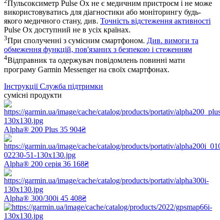
2
Пульсоксиметр Pulse Ox не є медичним пристроєм і не може
використовуватись для діагностики або моніторингу будь-
якого медичного стану, див.
Точність відстеження активності
Pulse Ox доступний не в усіх країнах.
3
При сполученні з сумісним смартфоном.
Див. вимоги та
обмеження функцій, пов'язаних з безпекою і стеженням
4
Відправник та одержувач повідомлень повинні мати
програму Garmin Messenger на своїх смартфонах.
Інструкції
Служба підтримки
сумісні продукти
Alpha® 200 Plus
35 904₴
Alpha® 200 серія
36 168₴
Alpha® 300/300i
45 408₴