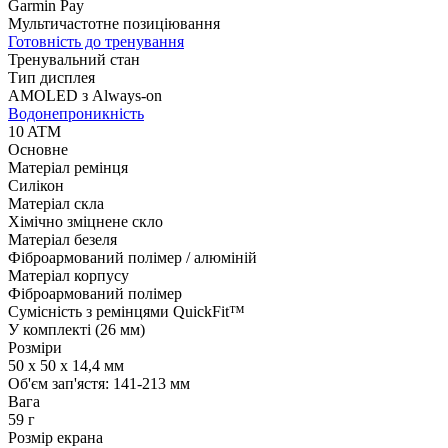
Garmin Pay
Мультичастотне позиціювання
Готовність до тренування
Тренувальний стан
Тип дисплея
AMOLED з Always-on
Водонепроникність
10 ATM
Основне
Матеріал ремінця
Силікон
Матеріал скла
Хімічно зміцнене скло
Матеріал безеля
Фіброармований полімер / алюміній
Матеріал корпусу
Фіброармований полімер
Сумісність з ремінцями QuickFit™
У комплекті (26 мм)
Розміри
50 x 50 x 14,4 мм
Об'єм зап'ястя: 141-213 мм
Вага
59 г
Розмір екрана