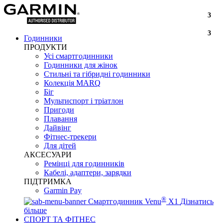
3
3
Годинники
ПРОДУКТИ
Усі смартгодинники
Годинники для жінок
Стильні та гібридні годинники
Колекція MARQ
Біг
Мультиспорт і тріатлон
Пригоди
Плавання
Дайвінг
Фітнес-трекери
Для дітей
АКСЕСУАРИ
Ремінці для годинників
Кабелі, адаптери, зарядки
ПІДТРИМКА
Garmin Pay
®
Смартгодинник Venu
X1
Дізнатись
більше
СПОРТ ТА ФІТНЕС