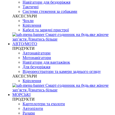
Навігатори для бездоріжжя
Тактичні
Системи стеження за собаками
АКСЕСУАРИ
Чохли
Кріплення
Кабелі та зарядні пристрої
Смарт-годинник на будь-яке жіноче
запʼястя
Дізнатись більше
АВТО/МОТО
ПРОДУКТИ
Автонавігатори
Мотонавігатори
Навігатори для вантажівок
Для бездоріжжя
Відеореєстратори та камери заднього огляду
АКСЕСУАРИ
Кріплення
Смарт-годинник на будь-яке жіноче
запʼястя
Дізнатись більше
МОРСЬКІ
ПРОДУКТИ
Картплотери та ехолоти
Автопілоти
Радари