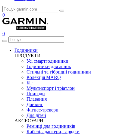
0
0
Годинники
ПРОДУКТИ
Усі смартгодинники
Годинники для жінок
Стильні та гібридні годинники
Колекція MARQ
Біг
Мультиспорт і тріатлон
Пригоди
Плавання
Дайвінг
Фітнес-трекери
Для дітей
АКСЕСУАРИ
Ремінці для годинників
Кабелі, адаптери, зарядки