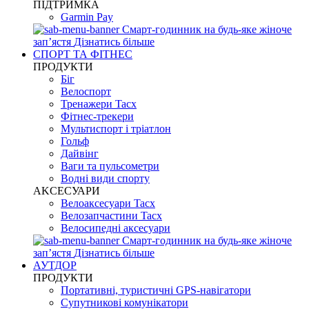
ПІДТРИМКА
Garmin Pay
Смарт-годинник на будь-яке жіноче
запʼястя
Дізнатись більше
СПОРТ ТА ФІТНЕС
ПРОДУКТИ
Біг
Велоспорт
Тренажери Tacx
Фітнес-трекери
Мультиспорт і тріатлон
Гольф
Дайвінг
Ваги та пульсометри
Водні види спорту
AKCЕСУАРИ
Велоаксесуари Tacx
Велозапчастини Tacx
Велосипедні аксесуари
Смарт-годинник на будь-яке жіноче
запʼястя
Дізнатись більше
АУТДОР
ПРОДУКТИ
Портативні, туристичні GPS-навігатори
Супутникові комунікатори