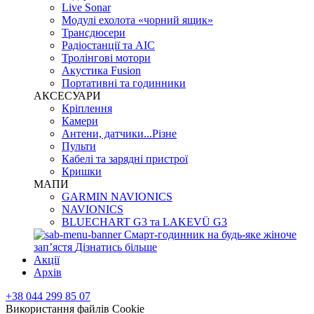
Live Sonar
Модулі ехолота «чорний ящик»
Трансдюсери
Радіостанції та АІС
Тролінгові мотори
Акустика Fusion
Портативні та годинники
АКСЕСУАРИ
Кріплення
Камери
Антени, датчики...Різне
Пульти
Кабелі та зарядні пристрої
Кришки
МАПИ
GARMIN NAVIONICS
NAVIONICS
BLUECHART G3 та LAKEVÜ G3
Смарт-годинник на будь-яке жіноче
запʼястя
Дізнатись більше
Акції
Архів
+38 044 299 85 07
Використання файлів Cookie