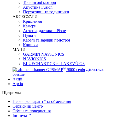
Тролінгові мотори
Акустика Fusion
Портативні та годинники
АКСЕСУАРИ
Кріплення
Камери
Антени, датчики...Різне
Пульти
Кабелі та зарядні пристрої
Кришки
МАПИ
GARMIN NAVIONICS
NAVIONICS
BLUECHART G3 та LAKEVÜ G3
®
GPSMAP
9000 серія
Дізнатись
більше
Акції
Архів
Підтримка
Перевірка гарантії та обмеження
Сервісний центр
Обмін та повернення
Інструкції