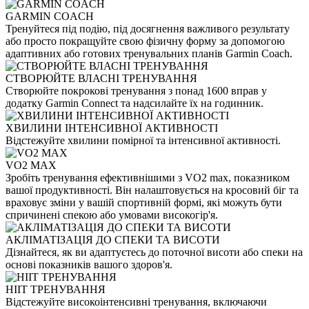
GARMIN COACH
Тренуйтеся під подію, під досягнення важливого результату
або просто покращуйте свою фізичну форму за допомогою
адаптивних або готових тренувальних планів Garmin Coach.
СТВОРЮЙТЕ ВЛАСНІ ТРЕНУВАННЯ
Створюйте покрокові тренування з понад 1600 вправ у
додатку Garmin Connect та надсилайте їх на годинник.
ХВИЛИНИ ІНТЕНСИВНОЇ АКТИВНОСТІ
Відстежуйте хвилини помірної та інтенсивної активності.
VO2 MAX
Зробіть тренування ефективнішими з VO2 max, показником
вашої продуктивності. Він налаштовується на кросовий біг та
враховує зміни у вашій спортивній формі, які можуть бути
спричинені спекою або умовами високогір'я.
АКЛІМАТІЗАЦІЯ ДО СПЕКИ ТА ВИСОТИ
Дізнайтеся, як ви адаптуєтесь до поточної висоти або спеки на
основі показників вашого здоров'я.
HIIT ТРЕНУВАННЯ
Відстежуйте високоінтенсивні тренування, включаючи