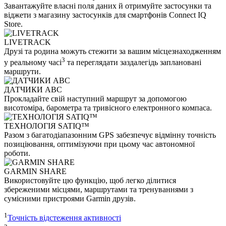
Завантажуйте власні поля даних й отримуйте застосунки та
віджети з магазину застосунків для смартфонів Connect IQ
Store.
LIVETRACK
Друзі та родина можуть стежити за вашим місцезнаходженням
3
у реальному часі
та переглядати заздалегідь заплановані
маршрути.
ДАТЧИКИ ABC
Прокладайте свій наступний маршрут за допомогою
висотоміра, барометра та тривісного електронного компаса.
ТЕХНОЛОГІЯ SATIQ™
Разом з багатодіапазонним GPS забезпечує відмінну точність
позиціювання, оптимізуючи при цьому час автономної
роботи.
GARMIN SHARE
Використовуйте цю функцію, щоб легко ділитися
збереженими місцями, маршрутами та тренуваннями з
сумісними пристроями Garmin друзів.
1
Точність відстеження активності