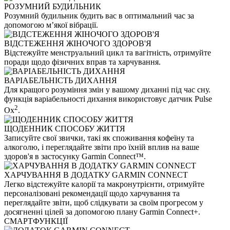
РОЗУМНИЙ БУДИЛЬНИК
Розумний будильник будить вас в оптимальний час за
допомогою м’якої вібрації.
ВІДСТЕЖЕННЯ ЖІНОЧОГО ЗДОРОВ'Я
Відстежуйте менструальний цикл та вагітність, отримуйте
поради щодо фізичних вправ та харчування.
ВАРІАБЕЛЬНІСТЬ ДИХАННЯ
Для кращого розуміння змін у вашому диханні під час сну.
функція варіабельності дихання використовує датчик Pulse
2
Ox
.
ЩОДЕННИК СПОСОБУ ЖИТТЯ
Записуйте свої звички, такі як споживання кофеїну та
алкоголю, і переглядайте звіти про їхній вплив на ваше
здоров'я в застосунку Garmin Connect™.
ХАРЧУВАННЯ В ДОДАТКУ GARMIN CONNECT
Легко відстежуйте калорії та макронутрієнти, отримуйте
персоналізовані рекомендації щодо харчування та
переглядайте звіти, щоб слідкувати за своїм прогресом у
досягненні цілей за допомогою плану Garmin Connect+.
СМАРТФУНКЦІЇ