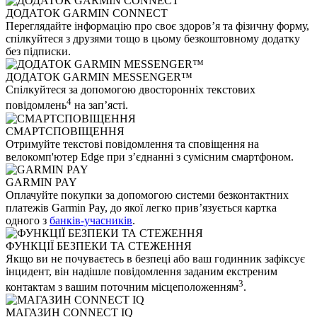
ДОДАТОК GARMIN CONNECT
Переглядайте інформацію про своє здоров’я та фізичну форму,
спілкуйтеся з друзями тощо в цьому безкоштовному додатку
без підписки.
ДОДАТОК GARMIN MESSENGER™
Спілкуйтеся за допомогою двосторонніх текстових
4
повідомлень
на зап’ясті.
СМАРТСПОВІЩЕННЯ
Отримуйте текстові повідомлення та сповіщення на
велокомп'ютер Edge при з’єднанні з сумісним смартфоном.
GARMIN PAY
Оплачуйте покупки за допомогою системи безконтактних
платежів Garmin Pay, до якої легко прив’язується картка
одного з
банків-учасників
.
ФУНКЦІЇ БЕЗПЕКИ ТА СТЕЖЕННЯ
Якщо ви не почуваєтесь в безпеці або ваш годинник зафіксує
інцидент, він надішле повідомлення заданим екстреним
3
контактам з вашим поточним місцеположенням
.
МАГАЗИН CONNECT IQ