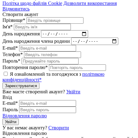
Політка щодо файлів Cookie
Дозволити використання
Відмовитись
Створити акаунт
Прізвище*
Ім'я*
День народження
День народження члена родини
E-mail*
Телефон*
Пароль*
Повторення паролю*
Я ознайомлений та погоджуюся з
політикою
конфіденційності*
Зареєструватися
Вже маєте створений акаунт?
Увійти
Вхід
E-mail*
Пароль
Відновлення паролю
Увійти
У вас немає акаунту?
Створити
Відновлення паролю