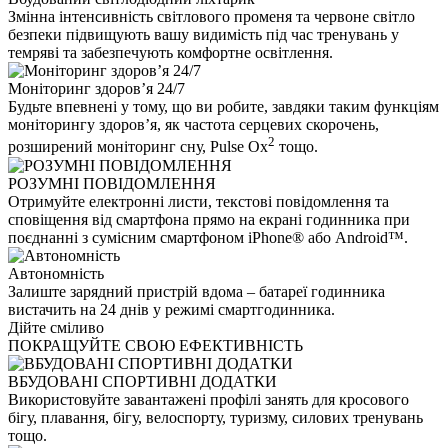
Змінна інтенсивність світлового променя та червоне світло
безпеки підвищують вашу видимість під час тренувань у
темряві та забезпечують комфортне освітлення.
Моніторинг здоров’я 24/7
Будьте впевнені у тому, що ви робите, завдяки таким функціям
моніторингу здоров’я, як частота серцевих скорочень,
2
розширений моніторинг сну, Pulse Ox
тощо.
РОЗУМНІ ПОВІДОМЛЕННЯ
Отримуйте електронні листи, текстові повідомлення та
сповіщення від смартфона прямо на екрані годинника при
поєднанні з сумісним смартфоном iPhone® або Android™.
Автономність
Залиште зарядний пристрій вдома – батареї годинника
вистачить на 24 днів у режимі смартгодинника.
Дійте сміливо
ПОКРАЩУЙТЕ СВОЮ ЕФЕКТИВНІСТЬ
ВБУДОВАНІ СПОРТИВНІ ДОДАТКИ
Використовуйте завантажені профілі занять для кросового
бігу, плавання, бігу, велоспорту, туризму, силових тренувань
тощо.