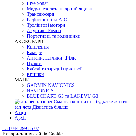
Live Sonar
Модулі ехолота «чорний ящик»
Трансдюсери
Радіостанції та АІС
Тролінгові мотори
Акустика Fusion
Портативні та годинники
АКСЕСУАРИ
Кріплення
Камери
Антени, датчики...Різне
Пульти
Кабелі та зарядні пристрої
Кришки
МАПИ
GARMIN NAVIONICS
NAVIONICS
BLUECHART G3 та LAKEVÜ G3
Смарт-годинник на будь-яке жіноче
запʼястя
Дізнатись більше
Акції
Архів
+38 044 299 85 07
Використання файлів Cookie