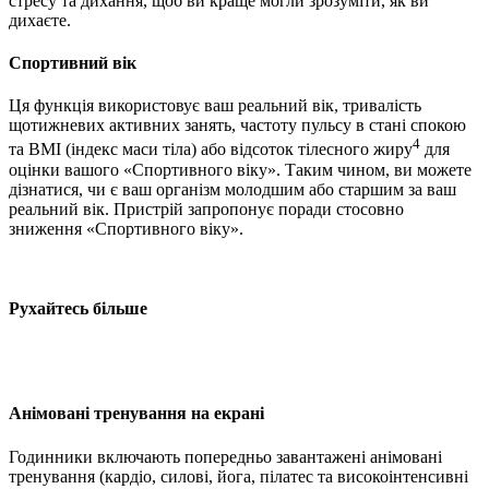
стресу та дихання, щоб ви краще могли зрозуміти, як ви
дихаєте.
Спортивний вік
Ця функція використовує ваш реальний вік, тривалість
щотижневих активних занять, частоту пульсу в стані спокою
4
та BMI (індекс маси тіла) або відсоток тілесного жиру
для
оцінки вашого «Спортивного віку». Таким чином, ви можете
дізнатися, чи є ваш організм молодшим або старшим за ваш
реальний вік. Пристрій запропонує поради стосовно
зниження «Спортивного віку».
Рухайтесь більше
Анімовані тренування на екрані
Годинники включають попередньо завантажені анімовані
тренування (кардіо, силові, йога, пілатес та високоінтенсивні