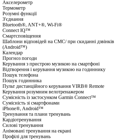
Акселерометр
Термометр
Розумні функції
З'єднання
Bluetooth®, ANT+®, Wi-Fi®
Connect IQ™
Смартсповіщення
Шаблони відповідей на СМС/ при скиданні дзвінків
(Android™)
Календар
Прогноз погоди
Керування з пристрою музикою на смартфоні
Відтворення і керування музикою на годиннику
Пошук телефона
Пошук годинника
Пульт дистанційного керування VIRB® Remote
Керування розумним велотренажером
Сумісність із застосунком Garmin Connect™
Сумісність зі смартфонами
iPhone®, Android™
Тренування та плани тренувань
Кардіотренування
Силові тренування
Анімовані тренування на екрані
Профілі для тренувань