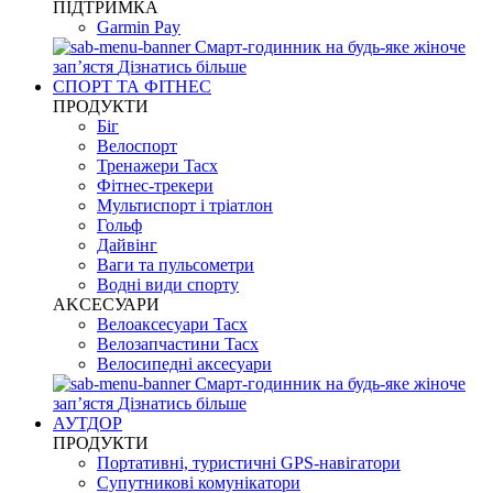
ПІДТРИМКА
Garmin Pay
Смарт-годинник на будь-яке жіноче
запʼястя
Дізнатись більше
СПОРТ ТА ФІТНЕС
ПРОДУКТИ
Біг
Велоспорт
Тренажери Tacx
Фітнес-трекери
Мультиспорт і тріатлон
Гольф
Дайвінг
Ваги та пульсометри
Водні види спорту
AKCЕСУАРИ
Велоаксесуари Tacx
Велозапчастини Tacx
Велосипедні аксесуари
Смарт-годинник на будь-яке жіноче
запʼястя
Дізнатись більше
АУТДОР
ПРОДУКТИ
Портативні, туристичні GPS-навігатори
Супутникові комунікатори