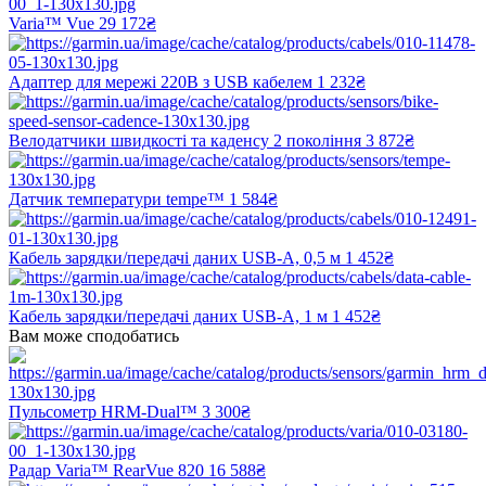
Varia™ Vue
29 172₴
Адаптер для мережі 220В з USB кабелем
1 232₴
Велодатчики швидкості та каденсу 2 покоління
3 872₴
Датчик температури tempe™
1 584₴
Кабель зарядки/передачі даних USB-A, 0,5 м
1 452₴
Кабель зарядки/передачі даних USB-A, 1 м
1 452₴
Вам може сподобатись
Пульсометр HRM-Dual™
3 300₴
Радар Varia™ RearVue 820
16 588₴