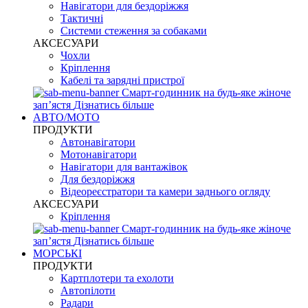
Навігатори для бездоріжжя
Тактичні
Системи стеження за собаками
АКСЕСУАРИ
Чохли
Кріплення
Кабелі та зарядні пристрої
Смарт-годинник на будь-яке жіноче
запʼястя
Дізнатись більше
АВТО/МОТО
ПРОДУКТИ
Автонавігатори
Мотонавігатори
Навігатори для вантажівок
Для бездоріжжя
Відеореєстратори та камери заднього огляду
АКСЕСУАРИ
Кріплення
Смарт-годинник на будь-яке жіноче
запʼястя
Дізнатись більше
МОРСЬКІ
ПРОДУКТИ
Картплотери та ехолоти
Автопілоти
Радари