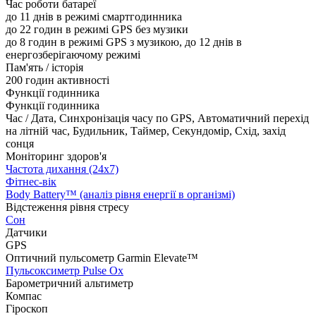
Час роботи батареї
до 11 днів в режимі смартгодинника
до 22 годин в режимі GPS без музики
до 8 годин в режимі GPS з музикою, до 12 днів в
енергозберігаючому режимі
Пам'ять / історія
200 годин активності
Функції годинника
Функції годинника
Час / Дата, Синхронізація часу по GPS, Автоматичний перехід
на літній час, Будильник, Таймер, Секундомір, Схід, захід
сонця
Моніторинг здоров'я
Частота дихання (24x7)
Фітнес-вік
Body Battery™ (аналіз рівня енергії в організмі)
Відстеження рівня стресу
Сон
Датчики
GPS
Оптичний пульсометр Garmin Elevate™
Пульсоксиметр Pulse Ox
Барометричний альтиметр
Компас
Гіроскоп