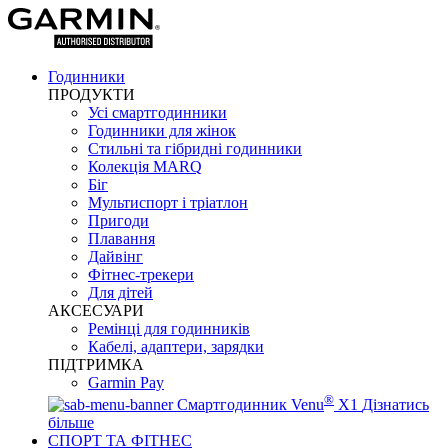
Годинники
ПРОДУКТИ
Усі смартгодинники
Годинники для жінок
Стильні та гібридні годинники
Колекція MARQ
Біг
Мультиспорт і тріатлон
Пригоди
Плавання
Дайвінг
Фітнес-трекери
Для дітей
АКСЕСУАРИ
Ремінці для годинників
Кабелі, адаптери, зарядки
ПІДТРИМКА
Garmin Pay
®
Смартгодинник Venu
X1
Дізнатись
більше
СПОРТ ТА ФІТНЕС