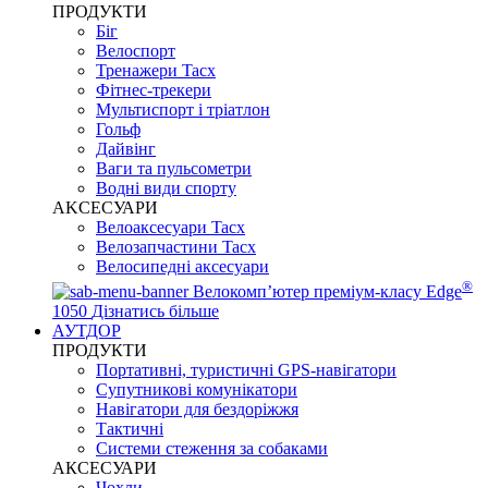
ПРОДУКТИ
Біг
Велоспорт
Тренажери Tacx
Фітнес-трекери
Мультиспорт і тріатлон
Гольф
Дайвінг
Ваги та пульсометри
Водні види спорту
AKCЕСУАРИ
Велоаксесуари Tacx
Велозапчастини Tacx
Велосипедні аксесуари
®
Велокомп’ютер преміум-класу Edge
1050
Дізнатись більше
АУТДОР
ПРОДУКТИ
Портативні, туристичні GPS-навігатори
Супутникові комунікатори
Навігатори для бездоріжжя
Тактичні
Системи стеження за собаками
АКСЕСУАРИ
Чохли