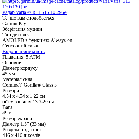
Радар Varia™ RTL515
10 296₴
Те, що вам сподобається
Garmin Pay
Зберігання музики
Тип дисплея
AMOLED з функцією Always-on
Сенсорний екран
Водонепроникність
Плавання, 5 ATM
Основне
Діаметр корпусу
45 мм
Матеріал скла
Corning® Gorilla® Glass 3
Розміри
4.54 x 4.54 x 1.22 см
об'єм зап'ястя 13.5-20 см
Вага
49 г
Розмір екрана
Діаметр 1,3” (33 мм)
Роздільна здатність
416 x 416 пікселів