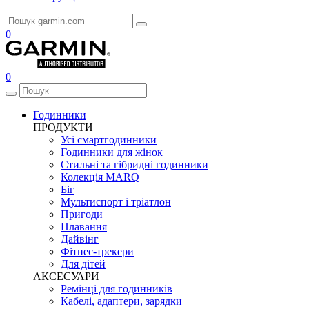
0
0
Годинники
ПРОДУКТИ
Усі смартгодинники
Годинники для жінок
Стильні та гібридні годинники
Колекція MARQ
Біг
Мультиспорт і тріатлон
Пригоди
Плавання
Дайвінг
Фітнес-трекери
Для дітей
АКСЕСУАРИ
Ремінці для годинників
Кабелі, адаптери, зарядки