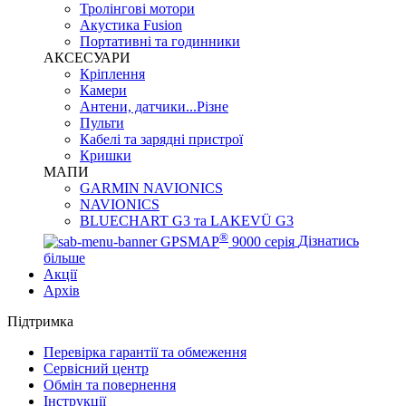
Тролінгові мотори
Акустика Fusion
Портативні та годинники
АКСЕСУАРИ
Кріплення
Камери
Антени, датчики...Різне
Пульти
Кабелі та зарядні пристрої
Кришки
МАПИ
GARMIN NAVIONICS
NAVIONICS
BLUECHART G3 та LAKEVÜ G3
®
GPSMAP
9000 серія
Дізнатись
більше
Акції
Архів
Підтримка
Перевірка гарантії та обмеження
Сервісний центр
Обмін та повернення
Інструкції