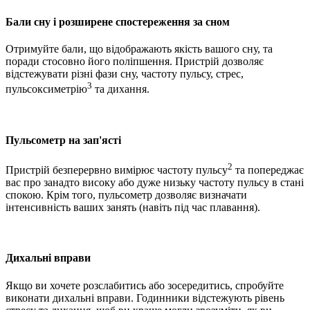
Бали сну і розширене спостереження за сном
Отримуйте бали, що відображають якість вашого сну, та
поради стосовно його поліпшення. Пристрій дозволяє
відстежувати різні фази сну, частоту пульсу, стрес,
3
пульсоксиметрію
та дихання.
Пульсометр на зап'ясті
2
Пристрій безперервно вимірює частоту пульсу
та попереджає
вас про занадто високу або дуже низьку частоту пульсу в стані
спокою. Крім того, пульсометр дозволяє визначати
інтенсивність ваших занять (навіть під час плавання).
Дихальні вправи
Якщо ви хочете розслабитись або зосередитись, спробуйте
виконати дихальні вправи. Годинники відстежують рівень