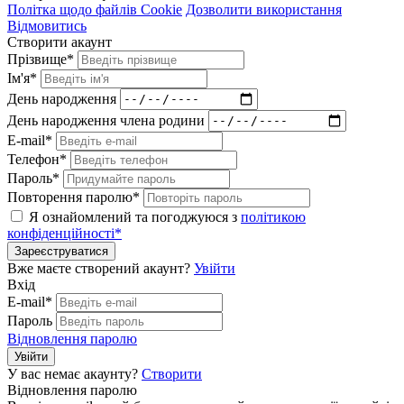
Політка щодо файлів Cookie
Дозволити використання
Відмовитись
Створити акаунт
Прізвище*
Ім'я*
День народження
День народження члена родини
E-mail*
Телефон*
Пароль*
Повторення паролю*
Я ознайомлений та погоджуюся з
політикою
конфіденційності*
Зареєструватися
Вже маєте створений акаунт?
Увійти
Вхід
E-mail*
Пароль
Відновлення паролю
Увійти
У вас немає акаунту?
Створити
Відновлення паролю