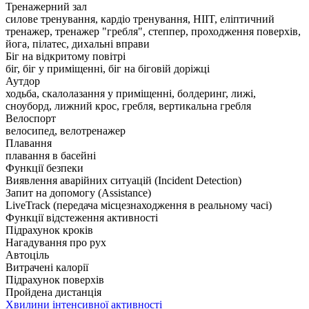
Тренажерний зал
силове тренування, кардіо тренування, HIIT, еліптичний
тренажер, тренажер "гребля", степпер, проходження поверхів,
йога, пілатес, дихальні вправи
Біг на відкритому повітрі
біг, біг у приміщенні, біг на біговій доріжці
Аутдор
ходьба, скалолазання у приміщенні, болдеринг, лижі,
сноуборд, лижний крос, гребля, вертикальна гребля
Велоспорт
велосипед, велотренажер
Плавання
плавання в басейні
Функції безпеки
Виявлення аварійних ситуацій (Incident Detection)
Запит на допомогу (Assistance)
LiveTrack (передача місцезнаходження в реальному часі)
Функції відстеження активності
Підрахунок кроків
Нагадування про рух
Автоціль
Витрачені калорії
Підрахунок поверхів
Пройдена дистанція
Хвилини інтенсивної активності