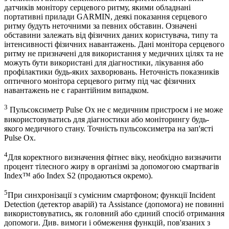
датчиків монітору серцевого ритму, якими обладнані
портативні прилади GARMIN, деякі показання серцевого
ритму будуть неточними за певних обставин. Означені
обставини залежать від фізичних даних користувача, типу та
інтенсивності фізичних навантажень. Дані монітора серцевого
ритму не призначені для використання у медичних цілях та не
можуть бути використані для діагностики, лікування або
профілактики будь-яких захворювань. Неточність показників
оптичного монітора серцевого ритму під час фізичних
навантажень не є гарантійним випадком.
3
Пульсоксиметр Pulse Ox не є медичним пристроєм і не може
використовуватись для діагностики або моніторингу будь-
якого медичного стану. Точність пульсоксиметра на зап'ясті
Pulse Ox.
4
Для коректного визначення фітнес віку, необхідно визначити
процент тілесного жиру в організмі за допомогою смартвагів
Index™ або Index S2 (продаються окремо).
5
При синхронізації з сумісним смартфоном; функції Incident
Detection (детектор аварій) та Assistance (допомога) не повинні
використовуватись, як головний або єдиний спосіб отримання
допомоги. Див. вимоги і обмеження функцій, пов'язаних з