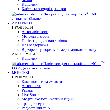
Кріплення
Кабелі та зарядні пристрої
®
Лазерний далекомір Xero
L60i
Дізнатись більше
АВТО/МОТО
ПРОДУКТИ
Автонавігатори
Мотонавігатори
Навігатори для вантажівок
Для бездоріжжя
Відеореєстратори та камери заднього огляду
АКСЕСУАРИ
Кріплення
™
Навігатор для вантажівок dēzlCam
LGV
Дізнатись більше
МОРСЬКІ
ПРОДУКТИ
Картплотери та ехолоти
Автопілоти
Радари
Live Sonar
Модулі ехолота «чорний ящик»
Трансдюсери
Радіостанції та АІС