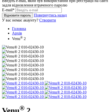
Введіть e-mail, який був використаний при реєстрації на сайті
задля відновлення втраченого паролю
E-mail*
Повернутись назад
Відновити пароль
У вас немає акаунту?
Створити
Головна
Архів
®
Venu
2
®
Venu
2