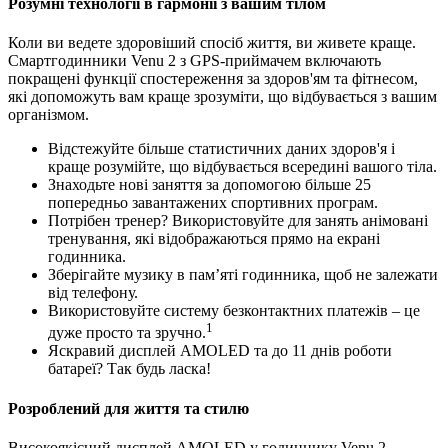
Розумні технології в гармонії з вашим тілом
Коли ви ведете здоровіший спосіб життя, ви живете краще.
Cмартгодинники Venu 2 з GPS-приймачем включають
покращені функції спостереження за здоров'ям та фітнесом,
які допоможуть вам краще зрозуміти, що відбувається з вашим
організмом.
Відстежуйте більше статистичних даних здоров'я і
краще розумійте, що відбувається всередині вашого тіла.
Знаходьте нові заняття за допомогою більше 25
попередньо завантажених спортивних програм.
Потрібен тренер? Використовуйте для занять анімовані
тренування, які відображаються прямо на екрані
годинника.
Зберігайте музику в пам’яті годинника, щоб не залежати
від телефону.
Використовуйте систему безконтактних платежів – це
1
дуже просто та зручно.
Яскравий дисплей AMOLED та до 11 днів роботи
батареї? Так будь ласка!
Розроблений для життя та стилю
Високоякісний дисплей AMOLED у годиннику Venu 2