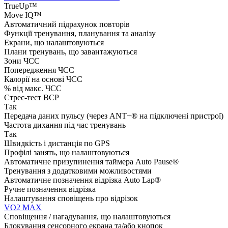
TrueUp™
Move IQ™
Автоматичний підрахунок повторів
Функції тренування, планування та аналізу
Екрани, що налаштовуються
Плани тренувань, що завантажуються
Зони ЧСС
Попередження ЧСС
Калорії на основі ЧСС
% від макс. ЧСС
Стрес-тест ВСР
Так
Передача даних пульсу (через ANT+® на підключені пристрої)
Частота дихання під час тренувань
Так
Швидкість і дистанція по GPS
Профілі занять, що налаштовуються
Автоматичне призупинення таймера Auto Pause®
Тренування з додатковими можливостями
Автоматичне позначення відрізка Auto Lap®
Ручне позначення відрізка
Налаштування сповіщень про відрізок
VO2 MAX
Сповіщення / нагадування, що налаштовуються
Блокування сенсорного екрана та/або кнопок