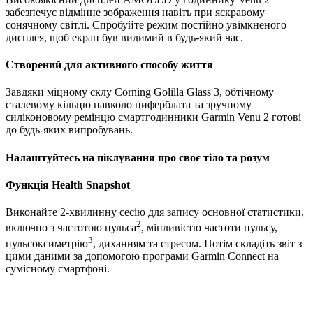
забезпечує відмінне зображення навіть при яскравому
сонячному світлі. Спробуйте режим постійно увімкненого
дисплея, щоб екран був видимий в будь-який час.
Створений для активного способу життя
Завдяки міцному склу Corning Golilla Glass 3, обтічному
сталевому кільцю навколо циферблата та зручному
силіконовому ремінцю смартгодинники Garmin Venu 2 готові
до будь-яких випробувань.
Налаштуйтесь на піклування про своє тіло та розум
Функція Health Snapshot
Виконайте 2-хвилинну сесію для запису основної статистики,
2
включно з частотою пульса
, мінливістю частоти пульсу,
3
пульсоксиметрію
, диханням та стресом. Потім складіть звіт з
цими даними за допомогою програми Garmin Connect на
сумісному смартфоні.