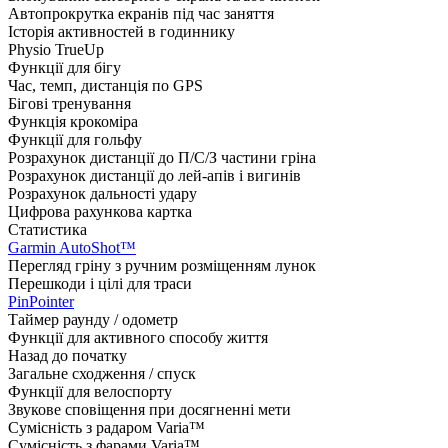
Автопрокрутка екранів під час заняття
Історія активностей в годиннику
Physio TrueUp
Функції для бігу
Час, темп, дистанція по GPS
Бігові тренування
Функція крокоміра
Функції для гольфу
Розрахунок дистанції до П/С/З частини гріна
Розрахунок дистанції до лей-апів і вигинів
Розрахунок дальності удару
Цифрова рахункова картка
Статистика
Garmin AutoShot™
Перегляд гріну з ручним розміщенням лунок
Перешкоди і цілі для траси
PinPointer
Таймер раунду / одометр
Функції для активного способу життя
Назад до початку
Загальне сходження / спуск
Функції для велоспорту
Звукове сповіщення при досягненні мети
Сумісність з радаром Varia™
Сумісність з фарами Varia™