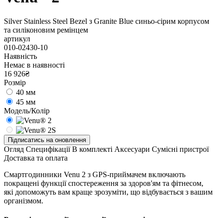
Silver Stainless Steel Bezel з Granite Blue синьо-сірим корпусом
та силіконовим ремінцем
артикул
010-02430-10
Наявність
Немає в наявності
16 926₴
Розмір
40 мм
45 мм
Модель/Колір
Підписатись на оновлення
Огляд
Специфікації
В комплекті
Аксесуари
Сумісні пристрої
Доставка та оплата
Cмартгодинники Venu 2 з GPS-приймачем включають
покращені функції спостереження за здоров'ям та фітнесом,
які допоможуть вам краще зрозуміти, що відбувається з вашим
організмом.