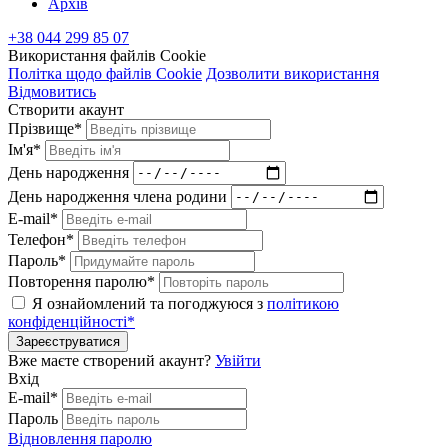
Архів
+38 044 299 85 07
Використання файлів Cookie
Політка щодо файлів Cookie
Дозволити використання
Відмовитись
Створити акаунт
Прізвище*
Ім'я*
День народження
День народження члена родини
E-mail*
Телефон*
Пароль*
Повторення паролю*
Я ознайомлений та погоджуюся з
політикою
конфіденційності*
Зареєструватися
Вже маєте створений акаунт?
Увійти
Вхід
E-mail*
Пароль
Відновлення паролю