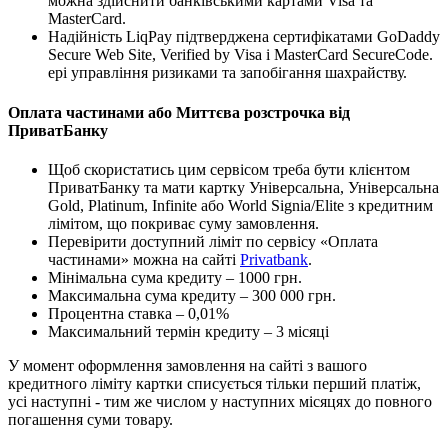
можна здійснити банківськими картами Visa та
MasterCard.
Надійність LiqPay підтверджена сертифікатами GoDaddy
Secure Web Site, Verified by Visa і MasterCard SecureCode.
ері управління ризиками та запобігання шахрайству.
Оплата частинами або Миттєва розстрочка від
ПриватБанку
Щоб скористатись цим сервісом треба бути клієнтом
ПриватБанку та мати картку Універсальна, Універсальна
Gold, Platinum, Infinite або World Signia/Elite з кредитним
лімітом, що покриває суму замовлення.
Перевірити доступний ліміт по сервісу «Оплата
частинами» можна на сайті
Privatbank
.
Мінімальна сума кредиту – 1000 грн.
Максимальна сума кредиту – 300 000 грн.
Процентна ставка – 0,01%
Максимальний термін кредиту – 3 місяці
У момент оформлення замовлення на сайті з вашого
кредитного ліміту картки списується тільки перший платіж,
усі наступні - тим же числом у наступних місяцях до повного
погашення суми товару.