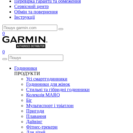
Перевірка гарантії та обмеження
Сервісний центр
Обмін та повернення
Інструкції
0
0
Годинники
ПРОДУКТИ
Усі смартгодинники
Годинники для жінок
Стильні та гібридні годинники
Колекція MARQ
Біг
Мультиспорт і тріатлон
Пригоди
Плавання
Дайвінг
Фітнес-трекери
Для дітей