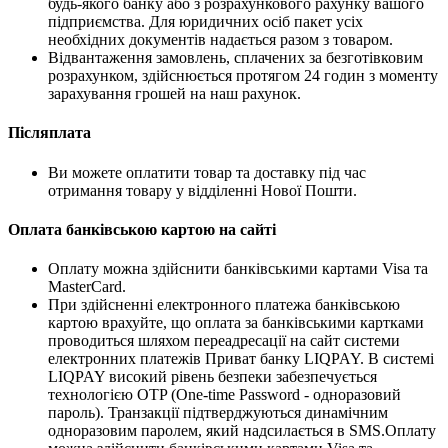
будь-якого банку або з розрахункового рахунку вашого
підприємства. Для юридичних осіб пакет усіх
необхідних документів надається разом з товаром.
Відвантаження замовлень, сплачених за безготівковим
розрахунком, здійснюється протягом 24 годин з моменту
зарахування грошей на наш рахунок.
Післяплата
Ви можете оплатити товар та доставку під час
отримання товару у відділенні Нової Пошти.
Оплата банківською картою на сайті
Оплату можна здійснити банківськими картами Visa та
MasterCard.
При здійсненні електронного платежа банківською
картою врахуйте, що оплата за банківськими картками
проводиться шляхом переадресації на сайт системи
електронних платежів Приват банку LIQPAY. В системі
LIQPAY високий рівень безпеки забезпечується
технологією OTP (One-time Password - одноразовий
пароль). Транзакції підтверджуються динамічним
одноразовим паролем, який надсилається в SMS.Оплату