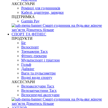
АКСЕСУАРИ
Ремінці для годинників
Кабелі, адаптери, зарядки
ПІДТРИМКА
Garmin Pay
Смарт-годинник на будь-яке жіноче
запʼястя
Дізнатись більше
СПОРТ ТА ФІТНЕС
ПРОДУКТИ
Біг
Велоспорт
Тренажери Tacx
Фітнес-трекери
Мультиспорт і тріатлон
Гольф
Дайвінг
Ваги та пульсометри
Водні види спорту
AKCЕСУАРИ
Велоаксесуари Tacx
Велозапчастини Tacx
Велосипедні аксесуари
Смарт-годинник на будь-яке жіноче
запʼястя
Дізнатись більше
АУТДОР