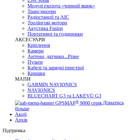
Live Sonar
Модулі ехолота «чорний ящик»
Трансдюсери
Радіостанції та АІС
Тролінгові мотори
Акустика Fusion
Портативні та годинники
АКСЕСУАРИ
Кріплення
Камери
Антени, датчики...Різне
Пульти
Кабелі та зарядні пристрої
Кришки
МАПИ
GARMIN NAVIONICS
NAVIONICS
BLUECHART G3 та LAKEVÜ G3
®
GPSMAP
9000 серія
Дізнатись
більше
Акції
Архів
Підтримка