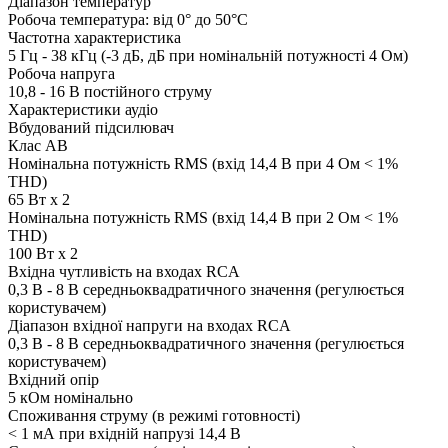
Діапазон температур
Робоча температура: від 0° до 50°C
Частотна характеристика
5 Гц - 38 кГц (-3 дБ, дБ при номінальній потужності 4 Ом)
Робоча напруга
10,8 - 16 В постійного струму
Характеристики аудіо
Вбудований підсилювач
Клас AB
Номінальна потужність RMS (вхід 14,4 В при 4 Ом < 1%
THD)
65 Вт x 2
Номінальна потужність RMS (вхід 14,4 В при 2 Ом < 1%
THD)
100 Вт x 2
Вхідна чутливість на входах RCA
0,3 В - 8 В середньоквадратичного значення (регулюється
користувачем)
Діапазон вхідної напруги на входах RCA
0,3 В - 8 В середньоквадратичного значення (регулюється
користувачем)
Вхідний опір
5 кОм номінально
Споживання струму (в режимі готовності)
< 1 мА при вхідній напрузі 14,4 В