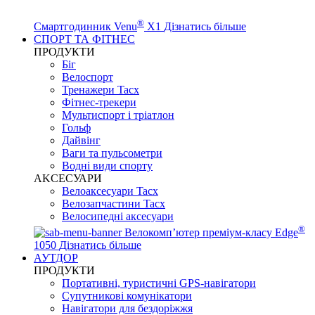
®
Смартгодинник Venu
X1
Дізнатись більше
СПОРТ ТА ФІТНЕС
ПРОДУКТИ
Біг
Велоспорт
Тренажери Tacx
Фітнес-трекери
Мультиспорт і тріатлон
Гольф
Дайвінг
Ваги та пульсометри
Водні види спорту
AKCЕСУАРИ
Велоаксесуари Tacx
Велозапчастини Tacx
Велосипедні аксесуари
®
Велокомп’ютер преміум-класу Edge
1050
Дізнатись більше
АУТДОР
ПРОДУКТИ
Портативні, туристичні GPS-навігатори
Супутникові комунікатори
Навігатори для бездоріжжя