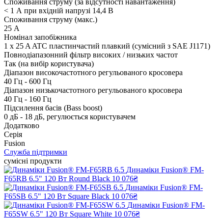
Споживання струму (за відсутності навантаження)
< 1 А при вхідній напрузі 14,4 В
Споживання струму (макс.)
25 А
Номінал запобіжника
1 x 25 A ATC пластинчастий плавкий (сумісний з SAE J1171)
Повнодіапазонний фільтр високих / низьких частот
Так (на вибір користувача)
Діапазон високочастотного регульованого кросовера
40 Гц - 600 Гц
Діапазон низькочастотного регульованого кросовера
40 Гц - 160 Гц
Підсилення басів (Bass boost)
0 дБ - 18 дБ, регулюється користувачем
Додатково
Серія
Fusion
Служба підтримки
сумісні продукти
Динаміки Fusion® FM-
F65RB 6.5" 120 Вт Round Black
10 076₴
Динаміки Fusion® FM-
F65SB 6.5" 120 Вт Square Black
10 076₴
Динаміки Fusion® FM-
F65SW 6.5" 120 Вт Square White
10 076₴