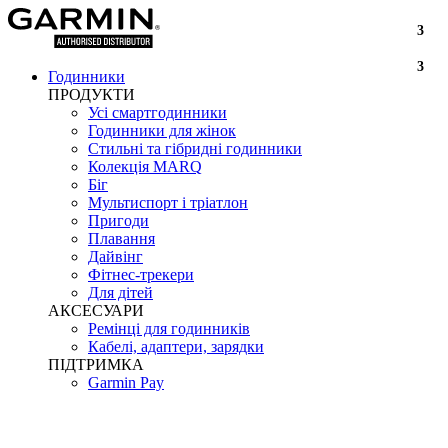
3
3
Годинники
ПРОДУКТИ
Усі смартгодинники
Годинники для жінок
Стильні та гібридні годинники
Колекція MARQ
Біг
Мультиспорт і тріатлон
Пригоди
Плавання
Дайвінг
Фітнес-трекери
Для дітей
АКСЕСУАРИ
Ремінці для годинників
Кабелі, адаптери, зарядки
ПІДТРИМКА
Garmin Pay