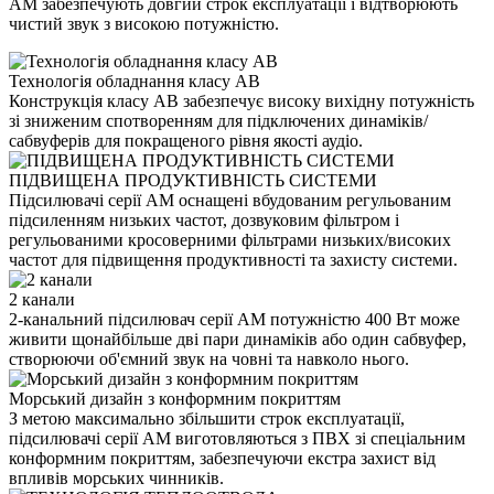
AM забезпечують довгий строк експлуатації і відтворюють
чистий звук з високою потужністю.
Технологія обладнання класу AB
Конструкція класу AB забезпечує високу вихідну потужність
зі зниженим спотворенням для підключених динаміків/
сабвуферів для покращеного рівня якості аудіо.
ПІДВИЩЕНА ПРОДУКТИВНІСТЬ СИСТЕМИ
Підсилювачі серії AM оснащені вбудованим регульованим
підсиленням низьких частот, дозвуковим фільтром і
регульованими кросоверними фільтрами низьких/високих
частот для підвищення продуктивності та захисту системи.
2 канали
2-канальний підсилювач серії AM потужністю 400 Вт може
живити щонайбільше дві пари динаміків або один сабвуфер,
створюючи об'ємний звук на човні та навколо нього.
Морський дизайн з конформним покриттям
З метою максимально збільшити строк експлуатації,
підсилювачі серії AM виготовляються з ПВХ зі спеціальним
конформним покриттям, забезпечуючи екстра захист від
впливів морських чинників.