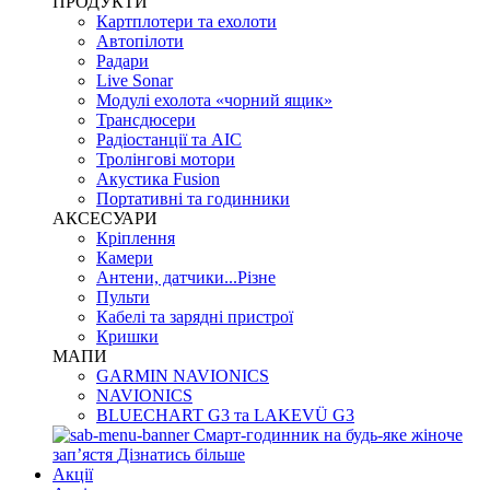
ПРОДУКТИ
Картплотери та ехолоти
Автопілоти
Радари
Live Sonar
Модулі ехолота «чорний ящик»
Трансдюсери
Радіостанції та АІС
Тролінгові мотори
Акустика Fusion
Портативні та годинники
АКСЕСУАРИ
Кріплення
Камери
Антени, датчики...Різне
Пульти
Кабелі та зарядні пристрої
Кришки
МАПИ
GARMIN NAVIONICS
NAVIONICS
BLUECHART G3 та LAKEVÜ G3
Смарт-годинник на будь-яке жіноче
запʼястя
Дізнатись більше
Акції