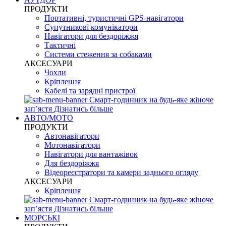
ПРОДУКТИ
Портативні, туристичні GPS-навігатори
Супутникові комунікатори
Навігатори для бездоріжжя
Тактичні
Системи стеження за собаками
АКСЕСУАРИ
Чохли
Кріплення
Кабелі та зарядні пристрої
Смарт-годинник на будь-яке жіноче
запʼястя
Дізнатись більше
АВТО/МОТО
ПРОДУКТИ
Автонавігатори
Мотонавігатори
Навігатори для вантажівок
Для бездоріжжя
Відеореєстратори та камери заднього огляду
АКСЕСУАРИ
Кріплення
Смарт-годинник на будь-яке жіноче
запʼястя
Дізнатись більше
МОРСЬКІ