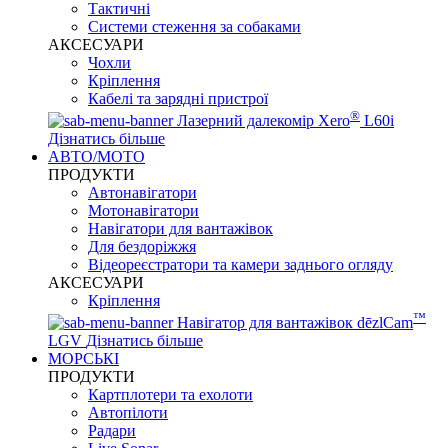
Тактичні
Системи стеження за собаками
АКСЕСУАРИ
Чохли
Кріплення
Кабелі та зарядні пристрої
®
Лазерний далекомір Xero
L60i
Дізнатись більше
АВТО/МОТО
ПРОДУКТИ
Автонавігатори
Мотонавігатори
Навігатори для вантажівок
Для бездоріжжя
Відеореєстратори та камери заднього огляду
АКСЕСУАРИ
Кріплення
™
Навігатор для вантажівок dēzlCam
LGV
Дізнатись більше
МОРСЬКІ
ПРОДУКТИ
Картплотери та ехолоти
Автопілоти
Радари