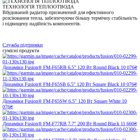
ТЕХНОЛОГІЯ ТЕПЛООТВОДА
Вбудований радіатор призначений для ефективного
розсіювання тепла, забезпечуючи більшу термічну стабільність
і підвищену надійність компонентів.
Служба підтримки
сумісні продукти
Динаміки Fusion® FM-F65RB 6.5" 120 Вт Round Black
10 076₴
Динаміки Fusion® FM-F65SB 6.5" 120 Вт Square Black
10 076₴
Динаміки Fusion® FM-F65SW 6.5" 120 Вт Square White
10
076₴
Динаміки Fusion® FM-F77RB 7.7" 200 Вт Round Black
11 660₴