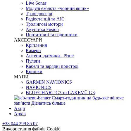
Live Sonar
Модулі ехолота «чорний ящик»
Трансдюсери
Радіостанції та АІС
Тролінгові мотори
Акустика Fusion
Портативні та годинники
АКСЕСУАРИ
Кріплення
Камери
Антени, датчики...Різне
Пульти
Кабелі та зарядні пристрої
Кришки
МАПИ
GARMIN NAVIONICS
NAVIONICS
BLUECHART G3 та LAKEVÜ G3
Смарт-годинник на будь-яке жіноче
запʼястя
Дізнатись більше
Акції
Архів
+38 044 299 85 07
Використання файлів Cookie