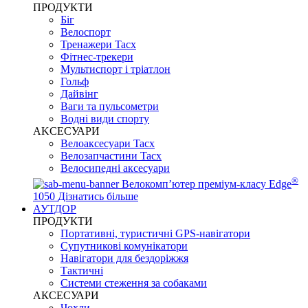
ПРОДУКТИ
Біг
Велоспорт
Тренажери Tacx
Фітнес-трекери
Мультиспорт і тріатлон
Гольф
Дайвінг
Ваги та пульсометри
Водні види спорту
AKCЕСУАРИ
Велоаксесуари Tacx
Велозапчастини Tacx
Велосипедні аксесуари
®
Велокомп’ютер преміум-класу Edge
1050
Дізнатись більше
АУТДОР
ПРОДУКТИ
Портативні, туристичні GPS-навігатори
Супутникові комунікатори
Навігатори для бездоріжжя
Тактичні
Системи стеження за собаками
АКСЕСУАРИ
Чохли