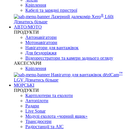
Кріплення
Кабелі та зарядні пристрої
®
Лазерний далекомір Xero
L60i
Дізнатись більше
АВТО/МОТО
ПРОДУКТИ
Автонавігатори
Мотонавігатори
Навігатори для вантажівок
Для бездоріжжя
Відеореєстратори та камери заднього огляду
АКСЕСУАРИ
Кріплення
™
Навігатор для вантажівок dēzlCam
LGV
Дізнатись більше
МОРСЬКІ
ПРОДУКТИ
Картплотери та ехолоти
Автопілоти
Радари
Live Sonar
Модулі ехолота «чорний ящик»
Трансдюсери
Радіостанції та АІС