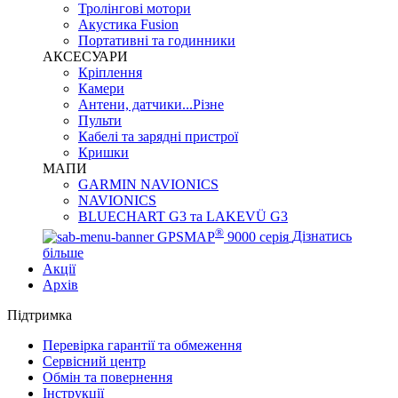
Тролінгові мотори
Акустика Fusion
Портативні та годинники
АКСЕСУАРИ
Кріплення
Камери
Антени, датчики...Різне
Пульти
Кабелі та зарядні пристрої
Кришки
МАПИ
GARMIN NAVIONICS
NAVIONICS
BLUECHART G3 та LAKEVÜ G3
®
GPSMAP
9000 серія
Дізнатись
більше
Акції
Архів
Підтримка
Перевірка гарантії та обмеження
Сервісний центр
Обмін та повернення
Інструкції