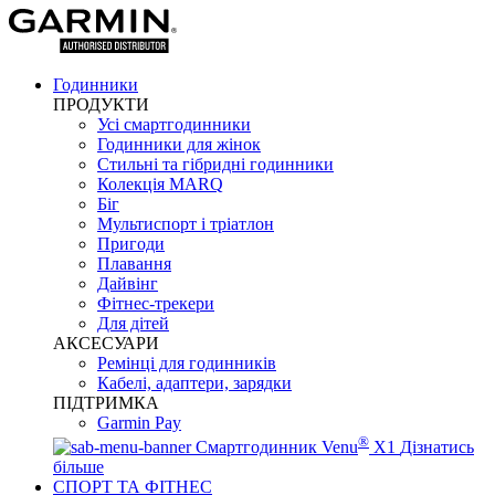
Годинники
ПРОДУКТИ
Усі смартгодинники
Годинники для жінок
Стильні та гібридні годинники
Колекція MARQ
Біг
Мультиспорт і тріатлон
Пригоди
Плавання
Дайвінг
Фітнес-трекери
Для дітей
АКСЕСУАРИ
Ремінці для годинників
Кабелі, адаптери, зарядки
ПІДТРИМКА
Garmin Pay
®
Смартгодинник Venu
X1
Дізнатись
більше
СПОРТ ТА ФІТНЕС