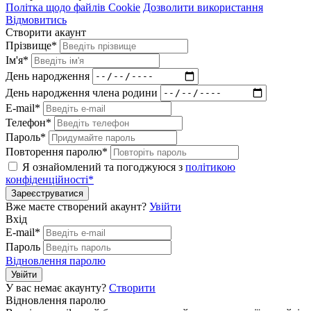
Політка щодо файлів Cookie
Дозволити використання
Відмовитись
Створити акаунт
Прізвище*
Ім'я*
День народження
День народження члена родини
E-mail*
Телефон*
Пароль*
Повторення паролю*
Я ознайомлений та погоджуюся з
політикою
конфіденційності*
Зареєструватися
Вже маєте створений акаунт?
Увійти
Вхід
E-mail*
Пароль
Відновлення паролю
Увійти
У вас немає акаунту?
Створити
Відновлення паролю