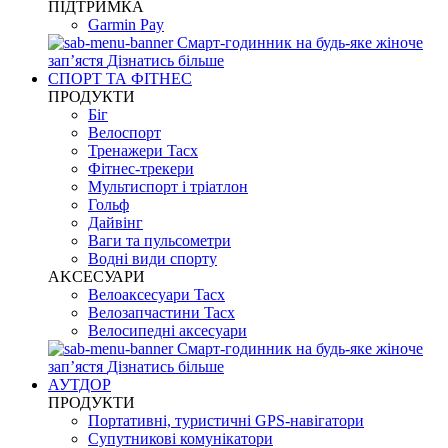
ПІДТРИМКА
Garmin Pay
Смарт-годинник на будь-яке жіноче
запʼястя
Дізнатись більше
СПОРТ ТА ФІТНЕС
ПРОДУКТИ
Біг
Велоспорт
Тренажери Tacx
Фітнес-трекери
Мультиспорт і тріатлон
Гольф
Дайвінг
Ваги та пульсометри
Водні види спорту
AKCЕСУАРИ
Велоаксесуари Tacx
Велозапчастини Tacx
Велосипедні аксесуари
Смарт-годинник на будь-яке жіноче
запʼястя
Дізнатись більше
АУТДОР
ПРОДУКТИ
Портативні, туристичні GPS-навігатори
Супутникові комунікатори