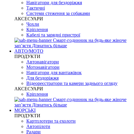
Навігатори для бездоріжжя
Тактичні
Системи стеження за собаками
АКСЕСУАРИ
Чохли
Кріплення
Кабелі та зарядні пристрої
Смарт-годинник на будь-яке жіноче
запʼястя
Дізнатись більше
АВТО/МОТО
ПРОДУКТИ
Автонавігатори
Мотонавігатори
Навігатори для вантажівок
Для бездоріжжя
Відеореєстратори та камери заднього огляду
АКСЕСУАРИ
Кріплення
Смарт-годинник на будь-яке жіноче
запʼястя
Дізнатись більше
МОРСЬКІ
ПРОДУКТИ
Картплотери та ехолоти
Автопілоти
Радари