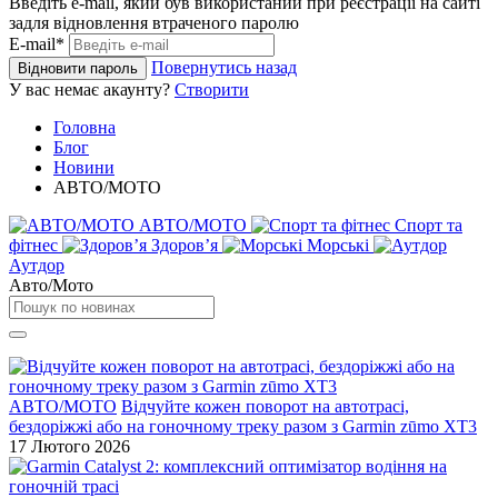
Введіть e-mail, який був використаний при реєстрації на сайті
задля відновлення втраченого паролю
E-mail*
Повернутись назад
Відновити пароль
У вас немає акаунту?
Створити
Головна
Блог
Новини
АВТО/МОТО
АВТО/МОТО
Спорт та
фітнес
Здоровʼя
Морські
Аутдор
Авто/Мото
АВТО/МОТО
Відчуйте кожен поворот на автотрасі,
бездоріжжі або на гоночному треку разом з Garmin zūmo XT3
17 Лютого 2026