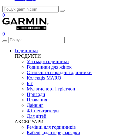
0
0
Годинники
ПРОДУКТИ
Усі смартгодинники
Годинники для жінок
Стильні та гібридні годинники
Колекція MARQ
Біг
Мультиспорт і тріатлон
Пригоди
Плавання
Дайвінг
Фітнес-трекери
Для дітей
АКСЕСУАРИ
Ремінці для годинників
Кабелі, адаптери, зарядки